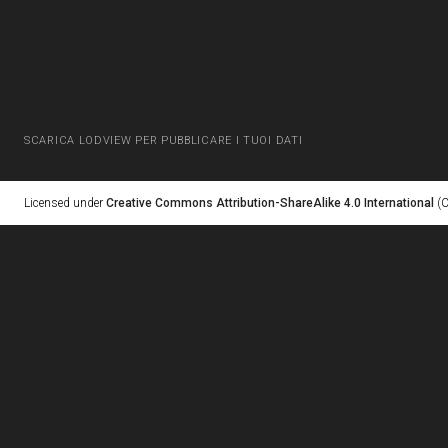
SCARICA LODVIEW PER PUBBLICARE I TUOI DATI
Licensed under
Creative Commons Attribution-ShareAlike 4.0 International
(C