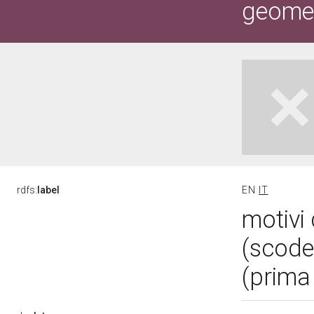
geometr
rdfs:
label
EN
IT
motivi 
(scode
(prima