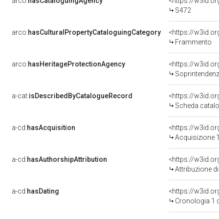
arco:
hasCataloguingAgency
<https://w3id.
S472
arco:
hasCulturalPropertyCataloguingCategory
<https://w3id.o
Frammento
arco:
hasHeritageProtectionAgency
<https://w3id.
Soprintendenza Speciale 
a-cat:
isDescribedByCatalogueRecord
<https://w3id.
Scheda catalo
a-cd:
hasAcquisition
<https://w3id.o
Acquisizione 1
a-cd:
hasAuthorshipAttribution
Attribuzione d
a-cd:
hasDating
<https://w3id.
Cronologia 1 