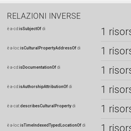
RELAZIONI INVERSE
1 risor
è
a-cd:
isSubjectOf
di
1 risor
è
a-loc:
isCulturalPropertyAddressOf
di
1 risor
è
a-cd:
isDocumentationOf
di
1 risor
è
a-cd:
isAuthorshipAttributionOf
di
1 risor
è
a-cat:
describesCulturalProperty
di
1 risor
è
a-loc:
isTimeIndexedTypedLocationOf
di