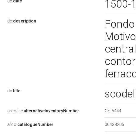
1500-
dc:
date
Fondo 
dc:
description
Motivo
centra
contor
ferrac
scodel
dc:
title
CE. 5444
arco-lite:
alternativeInventoryNumber
00438205
arco:
catalogueNumber