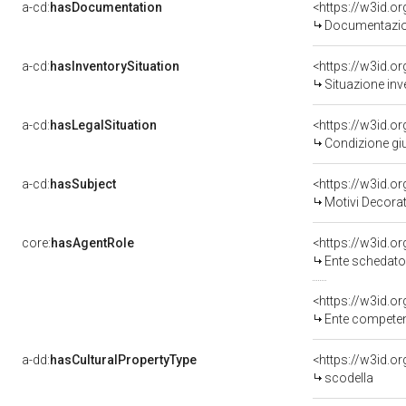
a-cd:
hasDocumentation
Documentazion
a-cd:
hasInventorySituation
<https://w3id.o
Situazione inv
a-cd:
hasLegalSituation
<https://w3id.o
Condizione giu
a-cd:
hasSubject
<https://w3id.
Motivi Decorat
core:
hasAgentRole
<https://w3id.
Ente schedato
<https://w3id.o
Ente competente per tutela del 
a-dd:
hasCulturalPropertyType
scodella