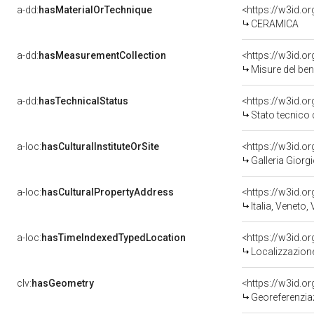
a-dd:
hasMaterialOrTechnique
<https://w3id.o
CERAMICA
a-dd:
hasMeasurementCollection
<https://w3id.
Misure del be
a-dd:
hasTechnicalStatus
<https://w3id.o
Stato tecnico
a-loc:
hasCulturalInstituteOrSite
<https://w3id.o
Galleria Giorgi
a-loc:
hasCulturalPropertyAddress
<https://w3id.
Italia, Veneto,
a-loc:
hasTimeIndexedTypedLocation
<https://w3id.
Localizzazione
clv:
hasGeometry
<https://w3id.
Georeferenzia