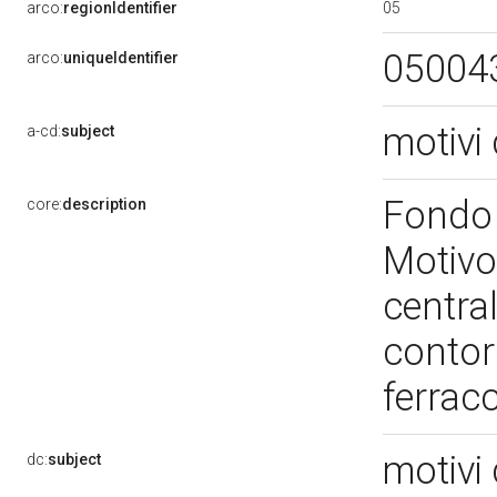
05
arco:
regionIdentifier
05004
arco:
uniqueIdentifier
motivi 
a-cd:
subject
Fondo 
core:
description
Motivo
centra
contor
ferrac
motivi 
dc:
subject