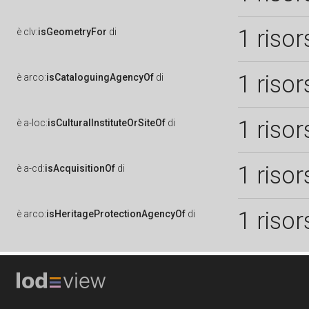
1 risor
è
clv:
isGeometryFor
di
1 risor
è
arco:
isCataloguingAgencyOf
di
1 risor
è
a-loc:
isCulturalInstituteOrSiteOf
di
1 risor
è
a-cd:
isAcquisitionOf
di
1 risor
è
arco:
isHeritageProtectionAgencyOf
di