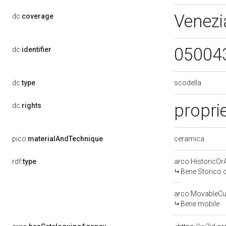
Venezi
dc:
coverage
05004
dc:
identifier
scodella
dc:
type
propri
dc:
rights
ceramica
pico:
materialAndTechnique
rdf:
type
arco:HistoricOrA
Bene Storico o
arco:MovableCul
Bene mobile