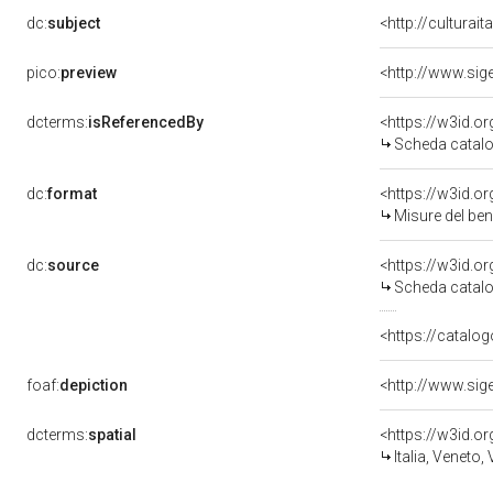
dc:
subject
<http://culturai
pico:
preview
dcterms:
isReferencedBy
<https://w3id.
Scheda catalo
dc:
format
<https://w3id.
Misure del be
dc:
source
<https://w3id.
Scheda catalo
<https://catalog
foaf:
depiction
dcterms:
spatial
<https://w3id.
Italia, Veneto,