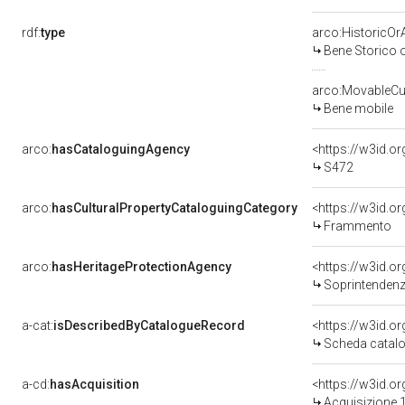
rdf:
type
arco:HistoricOrA
Bene Storico o
arco:MovableCul
Bene mobile
arco:
hasCataloguingAgency
<https://w3id.
S472
arco:
hasCulturalPropertyCataloguingCategory
<https://w3id.o
Frammento
arco:
hasHeritageProtectionAgency
<https://w3id.
Soprintendenza Speciale 
a-cat:
isDescribedByCatalogueRecord
<https://w3id.
Scheda catalo
a-cd:
hasAcquisition
<https://w3id.o
Acquisizione 1