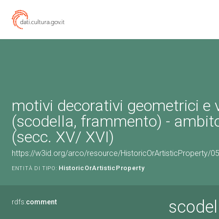
motivi decorativi geometrici e 
(scodella, frammento) - ambit
(secc. XV/ XVI)
https://w3id.org/arco/resource/HistoricOrArtisticProperty/
HistoricOrArtisticProperty
ENTITÀ DI TIPO:
scodel
rdfs:
comment