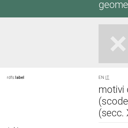
geometr
rdfs:
label
EN
IT
motivi 
(scode
(secc.