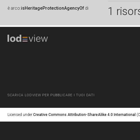
1 risor
è
arco:
isHeritageProtectionAgencyOf
di
SCARICA LODVIEW PER PUBBLICARE I TUOI DATI
Licensed under
Creative Commons Attribution-ShareAlike 4.0 International
(C