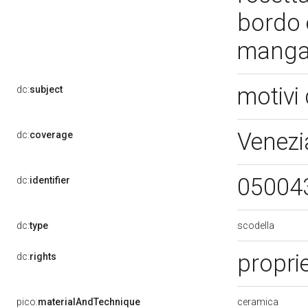
bordo 
mang
motivi 
dc:
subject
Venezi
dc:
coverage
05004
dc:
identifier
scodella
dc:
type
propri
dc:
rights
ceramica
pico:
materialAndTechnique