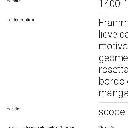
1400-
dc:
date
Framme
dc:
description
lieve 
motivo
geomet
rosett
bordo 
mang
scodel
dc:
title
CE. 6275
arco-lite:
alternativeInventoryNumber