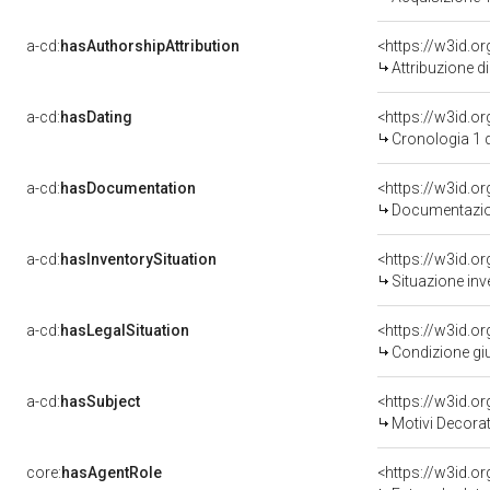
a-cd:
hasAuthorshipAttribution
Attribuzione d
a-cd:
hasDating
<https://w3id.
Cronologia 1 
a-cd:
hasDocumentation
Documentazion
a-cd:
hasInventorySituation
<https://w3id.o
Situazione inv
a-cd:
hasLegalSituation
<https://w3id.o
Condizione giu
a-cd:
hasSubject
<https://w3id.
Motivi Decorat
core:
hasAgentRole
<https://w3id.