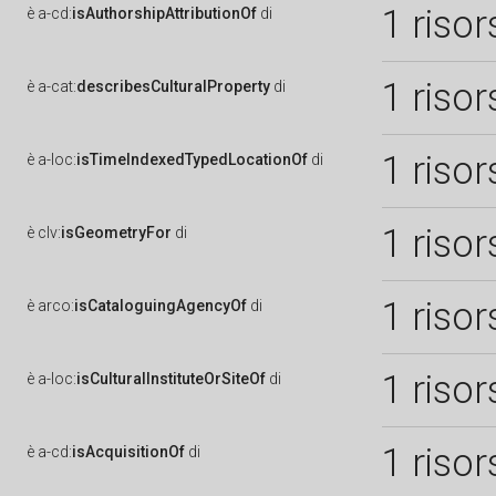
1 risor
è
a-cd:
isAuthorshipAttributionOf
di
1 risor
è
a-cat:
describesCulturalProperty
di
1 risor
è
a-loc:
isTimeIndexedTypedLocationOf
di
1 risor
è
clv:
isGeometryFor
di
1 risor
è
arco:
isCataloguingAgencyOf
di
1 risor
è
a-loc:
isCulturalInstituteOrSiteOf
di
1 risor
è
a-cd:
isAcquisitionOf
di