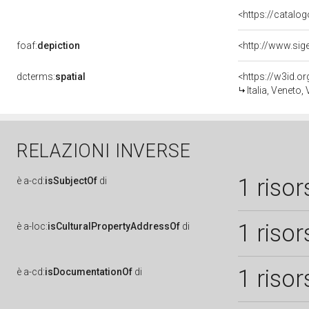
<https://catalog
foaf:
depiction
dcterms:
spatial
<https://w3id.
Italia, Veneto,
RELAZIONI INVERSE
1 risor
è
a-cd:
isSubjectOf
di
1 risor
è
a-loc:
isCulturalPropertyAddressOf
di
1 risor
è
a-cd:
isDocumentationOf
di