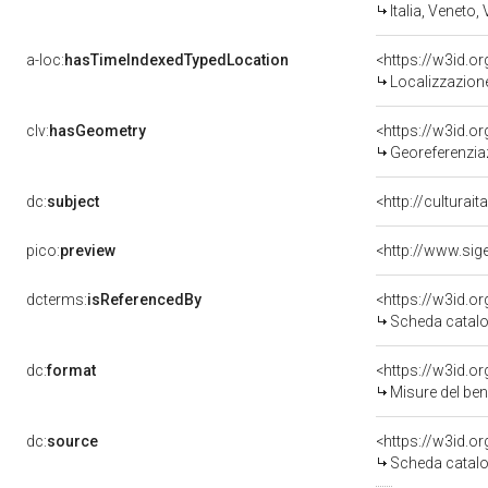
Italia, Veneto,
a-loc:
hasTimeIndexedTypedLocation
<https://w3id.
Localizzazione
clv:
hasGeometry
<https://w3id.
Georeferenzia
dc:
subject
<http://culturai
pico:
preview
dcterms:
isReferencedBy
<https://w3id.
Scheda catalo
dc:
format
<https://w3id.
Misure del be
dc:
source
<https://w3id.
Scheda catalo