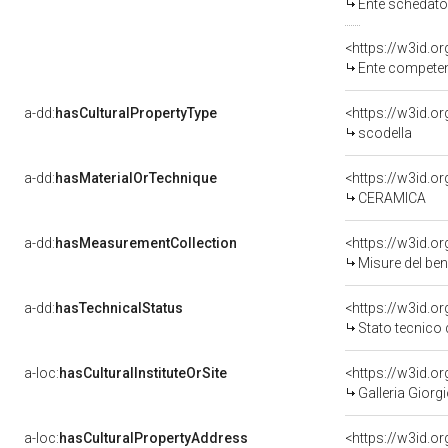
Ente schedato
<https://w3id.o
Ente competente per tutela del 
a-dd:
hasCulturalPropertyType
scodella
a-dd:
hasMaterialOrTechnique
<https://w3id.o
CERAMICA
a-dd:
hasMeasurementCollection
<https://w3id.
Misure del be
a-dd:
hasTechnicalStatus
<https://w3id.o
Stato tecnico
a-loc:
hasCulturalInstituteOrSite
<https://w3id.o
Galleria Giorgi
a-loc:
hasCulturalPropertyAddress
<https://w3id.