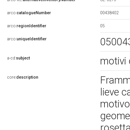
00438402
arco:
catalogueNumber
05
arco:
regionIdentifier
05004
arco:
uniqueIdentifier
motivi 
a-cd:
subject
Framme
core:
description
lieve 
motivo
geomet
rosett