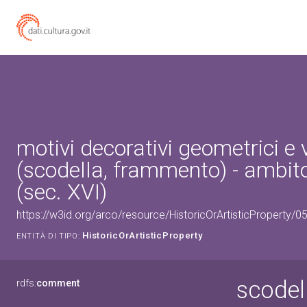
motivi decorativi geometrici e 
(scodella, frammento) - ambit
(sec. XVI)
https://w3id.org/arco/resource/HistoricOrArtisticProperty/
HistoricOrArtisticProperty
ENTITÀ DI TIPO:
scodel
rdfs:
comment