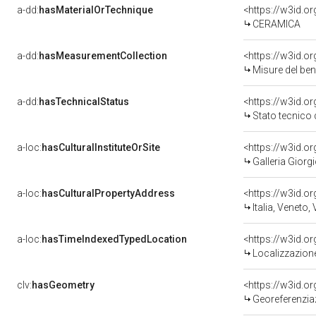
a-dd:
hasMaterialOrTechnique
<https://w3id.o
CERAMICA
a-dd:
hasMeasurementCollection
<https://w3id.
Misure del be
a-dd:
hasTechnicalStatus
<https://w3id.o
Stato tecnico
a-loc:
hasCulturalInstituteOrSite
<https://w3id.o
Galleria Giorgi
a-loc:
hasCulturalPropertyAddress
<https://w3id.
Italia, Veneto,
a-loc:
hasTimeIndexedTypedLocation
<https://w3id.
Localizzazione
clv:
hasGeometry
<https://w3id.
Georeferenzia