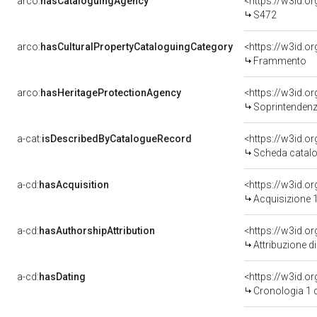
arco:
hasCataloguingAgency
<https://w3id.
S472
arco:
hasCulturalPropertyCataloguingCategory
<https://w3id.o
Frammento
arco:
hasHeritageProtectionAgency
<https://w3id.
Soprintendenza Speciale 
a-cat:
isDescribedByCatalogueRecord
<https://w3id.
Scheda catalo
a-cd:
hasAcquisition
<https://w3id.o
Acquisizione 1
a-cd:
hasAuthorshipAttribution
Attribuzione d
a-cd:
hasDating
<https://w3id.
Cronologia 1 