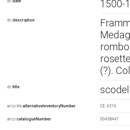
1500-
dc:
date
Framme
dc:
description
Medagl
romboi
rosett
(?). Co
scodel
dc:
title
CE. 6319
arco-lite:
alternativeInventoryNumber
00438447
arco:
catalogueNumber