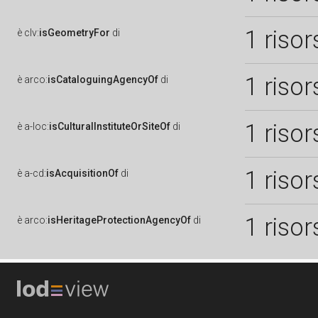
1 risor
è
clv:
isGeometryFor
di
1 risor
è
arco:
isCataloguingAgencyOf
di
1 risor
è
a-loc:
isCulturalInstituteOrSiteOf
di
1 risor
è
a-cd:
isAcquisitionOf
di
1 risor
è
arco:
isHeritageProtectionAgencyOf
di