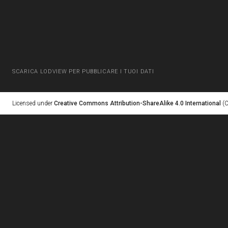
SCARICA LODVIEW PER PUBBLICARE I TUOI DATI
Licensed under
Creative Commons Attribution-ShareAlike 4.0 International
(C