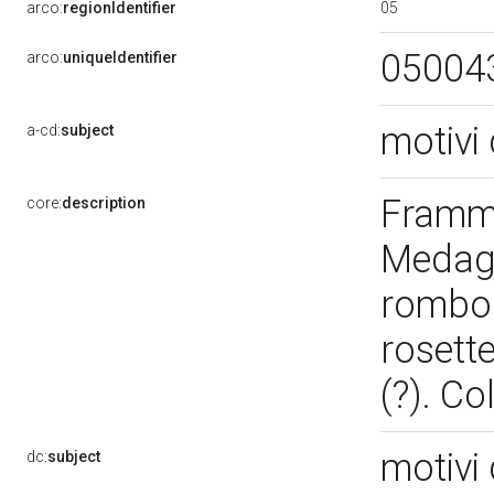
05
arco:
regionIdentifier
05004
arco:
uniqueIdentifier
motivi 
a-cd:
subject
Framme
core:
description
Medagl
romboi
rosett
(?). Co
motivi 
dc:
subject