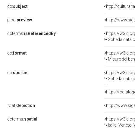
dc:
subject
<http://culturai
pico:
preview
dcterms:
isReferencedBy
<https://w3id.
Scheda catalo
dc:
format
<https://w3id.
Misure del be
dc:
source
<https://w3id.
Scheda catalo
<https://catalog
foaf:
depiction
dcterms:
spatial
<https://w3id.
Italia, Veneto,