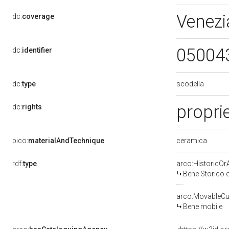
Venezi
dc:
coverage
05004
dc:
identifier
scodella
dc:
type
propri
dc:
rights
ceramica
pico:
materialAndTechnique
rdf:
type
arco:HistoricOrA
Bene Storico o
arco:MovableCul
Bene mobile