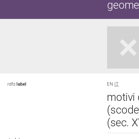
geometr
rdfs:
label
EN
IT
motivi 
(scode
(sec. 