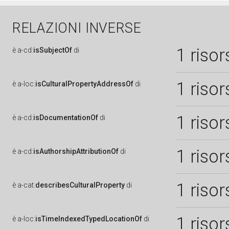
RELAZIONI INVERSE
1 risor
è
a-cd:
isSubjectOf
di
1 risor
è
a-loc:
isCulturalPropertyAddressOf
di
1 risor
è
a-cd:
isDocumentationOf
di
1 risor
è
a-cd:
isAuthorshipAttributionOf
di
1 risor
è
a-cat:
describesCulturalProperty
di
1 risor
è
a-loc:
isTimeIndexedTypedLocationOf
di