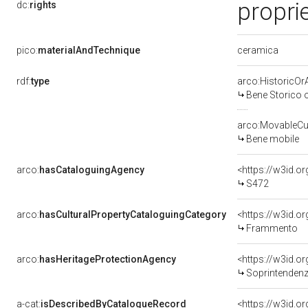
propri
dc:
rights
ceramica
pico:
materialAndTechnique
rdf:
type
arco:HistoricOrA
Bene Storico o
arco:MovableCul
Bene mobile
arco:
hasCataloguingAgency
<https://w3id.
S472
arco:
hasCulturalPropertyCataloguingCategory
<https://w3id.o
Frammento
arco:
hasHeritageProtectionAgency
<https://w3id.
Soprintendenza Speciale 
a-cat:
isDescribedByCatalogueRecord
<https://w3id.