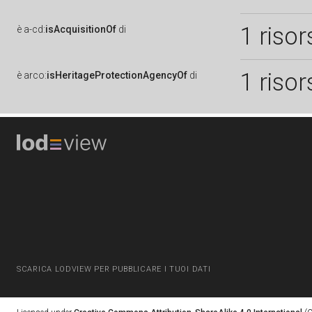
1 risor
è
a-cd:
isAcquisitionOf
di
1 risor
è
arco:
isHeritageProtectionAgencyOf
di
SCARICA LODVIEW PER PUBBLICARE I TUOI DATI