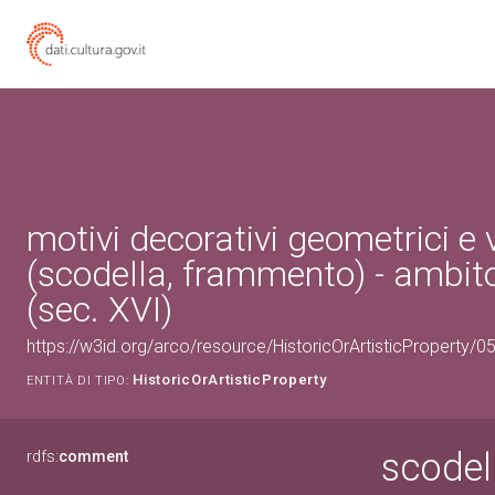
motivi decorativi geometrici e 
(scodella, frammento) - ambit
(sec. XVI)
https://w3id.org/arco/resource/HistoricOrArtisticProperty/
HistoricOrArtisticProperty
ENTITÀ DI TIPO:
scodel
rdfs:
comment