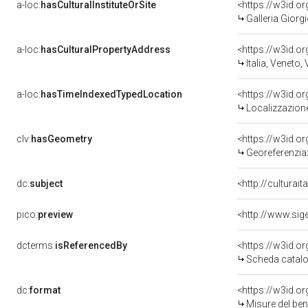
a-loc:
hasCulturalInstituteOrSite
<https://w3id.o
Galleria Giorgi
a-loc:
hasCulturalPropertyAddress
<https://w3id.
Italia, Veneto,
a-loc:
hasTimeIndexedTypedLocation
<https://w3id.
Localizzazione
clv:
hasGeometry
<https://w3id.
Georeferenzia
dc:
subject
<http://culturai
pico:
preview
dcterms:
isReferencedBy
<https://w3id.
Scheda catalo
dc:
format
<https://w3id.
Misure del be