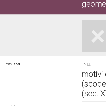
geometr
rdfs:
label
EN
IT
motivi 
(scode
(sec. 