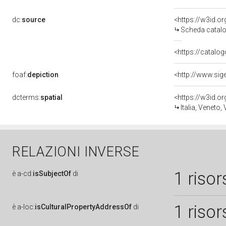
dc:
source
<https://w3id.
Scheda catalo
<https://catalog
foaf:
depiction
dcterms:
spatial
<https://w3id.
Italia, Veneto,
RELAZIONI INVERSE
1 risor
è
a-cd:
isSubjectOf
di
1 risor
è
a-loc:
isCulturalPropertyAddressOf
di