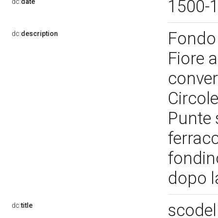
1500-
dc:
date
Fondo 
dc:
description
Fiore a
conver
Circole
Punte s
ferracc
fondin
dopo la
scodel
dc:
title