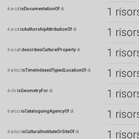
1 risor
è
a-cd:
isDocumentationOf
di
1 risor
è
a-cd:
isAuthorshipAttributionOf
di
1 risor
è
a-cat:
describesCulturalProperty
di
1 risor
è
a-loc:
isTimeIndexedTypedLocationOf
di
1 risor
è
clv:
isGeometryFor
di
1 risor
è
arco:
isCataloguingAgencyOf
di
1 risor
è
a-loc:
isCulturalInstituteOrSiteOf
di