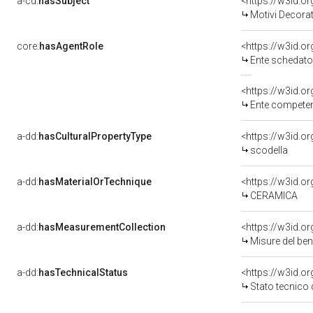
a-cd:
hasSubject
<https://w3id.
Motivi Decorat
core:
hasAgentRole
<https://w3id.
Ente schedato
<https://w3id.o
Ente competente per tutela del 
a-dd:
hasCulturalPropertyType
scodella
a-dd:
hasMaterialOrTechnique
<https://w3id.o
CERAMICA
a-dd:
hasMeasurementCollection
<https://w3id.
Misure del be
a-dd:
hasTechnicalStatus
<https://w3id.o
Stato tecnico