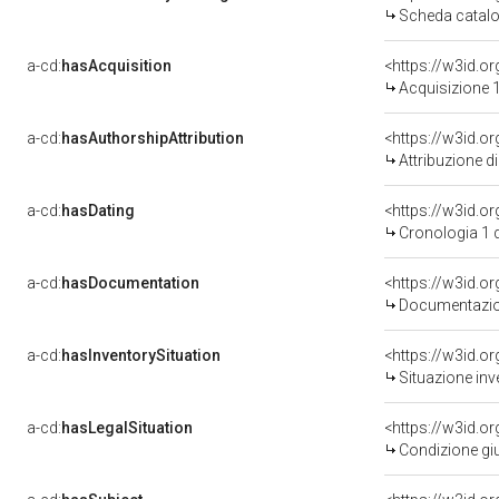
Scheda catalo
a-cd:
hasAcquisition
<https://w3id.o
Acquisizione 1
a-cd:
hasAuthorshipAttribution
Attribuzione d
a-cd:
hasDating
<https://w3id.
Cronologia 1 
a-cd:
hasDocumentation
Documentazion
a-cd:
hasInventorySituation
<https://w3id.o
Situazione inv
a-cd:
hasLegalSituation
<https://w3id.o
Condizione giu