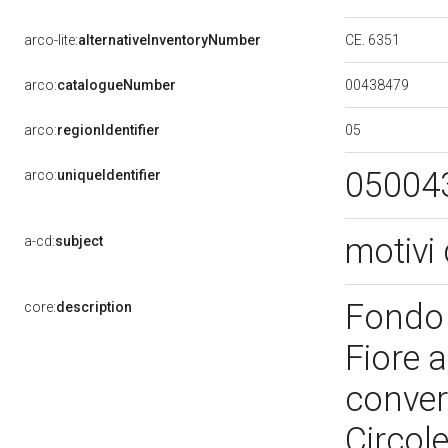
CE. 6351
arco-lite:
alternativeInventoryNumber
00438479
arco:
catalogueNumber
05
arco:
regionIdentifier
05004
arco:
uniqueIdentifier
motivi 
a-cd:
subject
Fondo 
core:
description
Fiore a
conver
Circole