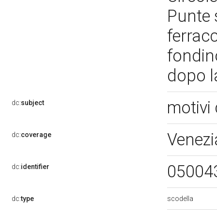
Punte s
ferracc
fondin
dopo la
motivi 
dc:
subject
Venezi
dc:
coverage
05004
dc:
identifier
scodella
dc:
type