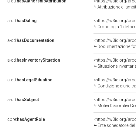
a-cd:
hasAuthorshipAttribution
<https://w3id.org/arc
Attribuzione di ambi
a-cd:
hasDating
<https://w3id.org/ar
Cronologia 1 del b
a-cd:
hasDocumentation
Documentazione foto
a-cd:
hasInventorySituation
<https://w3id.org/ar
Situazione inventar
a-cd:
hasLegalSituation
<https://w3id.org/arc
Condizione giuridica
a-cd:
hasSubject
<https://w3id.org/a
Motivi Decorativi Ge
core:
hasAgentRole
<https://w3id.org/ar
Ente schedatore del