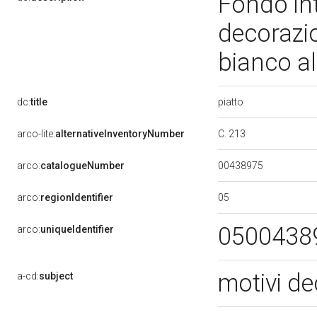
Fondo int
decorazio
bianco al
piatto
dc:
title
C. 213
arco-lite:
alternativeInventoryNumber
00438975
arco:
catalogueNumber
05
arco:
regionIdentifier
0500438
arco:
uniqueIdentifier
motivi de
a-cd:
subject