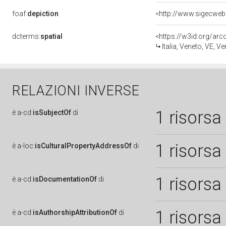
foaf:
depiction
<http://www.sigecweb
dcterms:
spatial
<https://w3id.org/a
Italia, Veneto, VE, V
RELAZIONI INVERSE
1 risorsa
è
a-cd:
isSubjectOf
di
1 risorsa
è
a-loc:
isCulturalPropertyAddressOf
di
1 risorsa
è
a-cd:
isDocumentationOf
di
1 risorsa
è
a-cd:
isAuthorshipAttributionOf
di