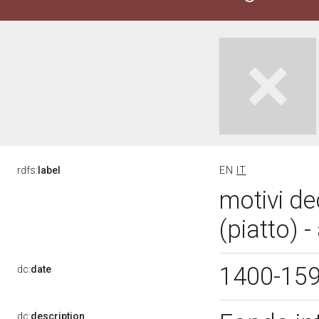
rdfs:
label
EN
IT
motivi de
(piatto) 
1400-15
dc:
date
dc:
description