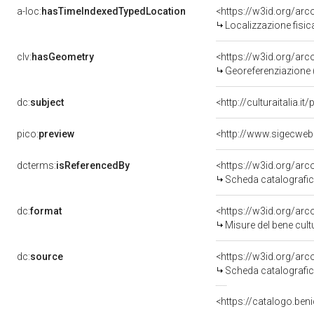
a-loc:
hasTimeIndexedTypedLocation
<https://w3id.org/ar
Localizzazione fisic
clv:
hasGeometry
<https://w3id.org/ar
Georeferenziazione 
dc:
subject
<http://culturaitalia.
pico:
preview
<http://www.sigecweb
dcterms:
isReferencedBy
<https://w3id.org/a
Scheda catalografi
dc:
format
<https://w3id.org/ar
Misure del bene cul
dc:
source
<https://w3id.org/a
Scheda catalografi
<https://catalogo.beni