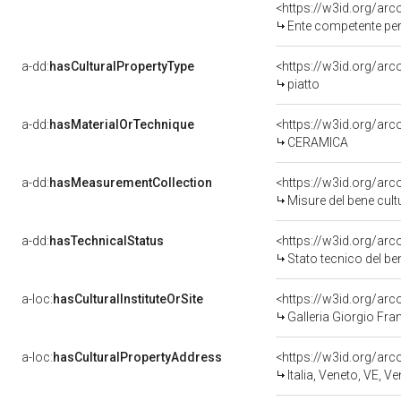
<https://w3id.org/ar
Ente competente per tutela del bene 050043
a-dd:
hasCulturalPropertyType
<https://w3id.org/a
piatto
a-dd:
hasMaterialOrTechnique
<https://w3id.org/ar
CERAMICA
a-dd:
hasMeasurementCollection
<https://w3id.org/ar
Misure del bene cul
a-dd:
hasTechnicalStatus
<https://w3id.org/ar
Stato tecnico del b
a-loc:
hasCulturalInstituteOrSite
<https://w3id.org/ar
Galleria Giorgio Fran
a-loc:
hasCulturalPropertyAddress
<https://w3id.org/a
Italia, Veneto, VE, V