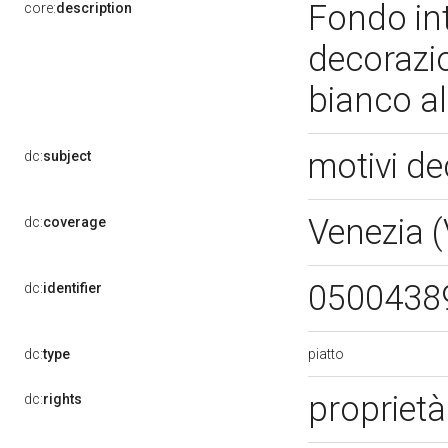
Fondo int
core:
description
decorazio
bianco al
motivi de
dc:
subject
Venezia 
dc:
coverage
0500438
dc:
identifier
piatto
dc:
type
propriet
dc:
rights