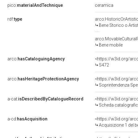
ceramica
pico:
materialAndTechnique
rdf:
type
arco:HistoricOrArtisti
Bene Storico o Artis
arco:MovableCultural
Bene mobile
arco:
hasCataloguingAgency
<https://w3id.org/a
S472
arco:
hasHeritageProtectionAgency
<https://w3id.org/a
Soprintendenza Speciale per il P
a-cat:
isDescribedByCatalogueRecord
<https://w3id.org/a
Scheda catalografi
a-cd:
hasAcquisition
<https://w3id.org/ar
Acquisizione 1 del 