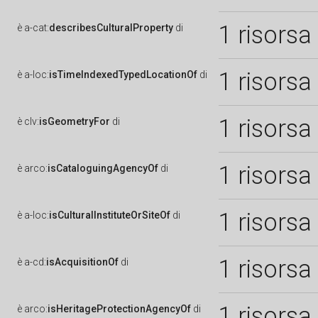
1 risorsa
è
a-cat:
describesCulturalProperty
di
1 risorsa
è
a-loc:
isTimeIndexedTypedLocationOf
di
1 risorsa
è
clv:
isGeometryFor
di
1 risorsa
è
arco:
isCataloguingAgencyOf
di
1 risorsa
è
a-loc:
isCulturalInstituteOrSiteOf
di
1 risorsa
è
a-cd:
isAcquisitionOf
di
1 risorsa
è
arco:
isHeritageProtectionAgencyOf
di