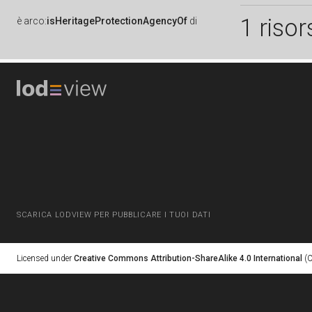
1 risor
è
arco:
isHeritageProtectionAgencyOf
di
SCARICA LODVIEW PER PUBBLICARE I TUOI DATI
Licensed under
Creative Commons Attribution-ShareAlike 4.0 International
(C