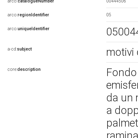
00444506
arco:
catalogueNumber
05
arco:
regionIdentifier
05004
arco:
uniqueIdentifier
motivi 
a-cd:
subject
Fondo 
core:
description
emisfe
da un 
a dopp
palmett
ramin