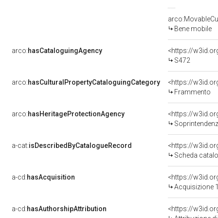
arco:MovableCul
Bene mobile
arco:
hasCataloguingAgency
<https://w3id.
S472
arco:
hasCulturalPropertyCataloguingCategory
<https://w3id.o
Frammento
arco:
hasHeritageProtectionAgency
<https://w3id.
Soprintendenza Speciale 
a-cat:
isDescribedByCatalogueRecord
<https://w3id.
Scheda catalo
a-cd:
hasAcquisition
<https://w3id.o
Acquisizione 1
a-cd:
hasAuthorshipAttribution