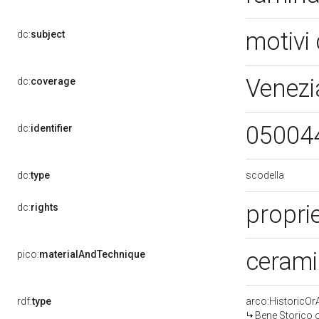
motivi 
dc:
subject
Venezi
dc:
coverage
05004
dc:
identifier
scodella
dc:
type
propri
dc:
rights
cerami
pico:
materialAndTechnique
rdf:
type
arco:HistoricOrA
Bene Storico o