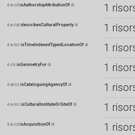
1 risor
è
a-cd:
isAuthorshipAttributionOf
di
1 risor
è
a-cat:
describesCulturalProperty
di
1 risor
è
a-loc:
isTimeIndexedTypedLocationOf
di
1 risor
è
clv:
isGeometryFor
di
1 risor
è
arco:
isCataloguingAgencyOf
di
1 risor
è
a-loc:
isCulturalInstituteOrSiteOf
di
1 risor
è
a-cd:
isAcquisitionOf
di