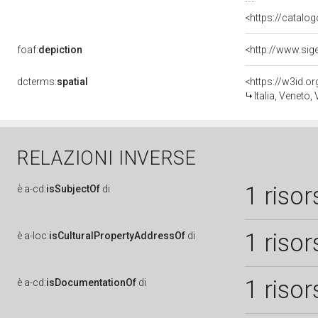
<https://catalog
foaf:
depiction
dcterms:
spatial
<https://w3id.
Italia, Veneto,
RELAZIONI INVERSE
1 risor
è
a-cd:
isSubjectOf
di
1 risor
è
a-loc:
isCulturalPropertyAddressOf
di
1 risor
è
a-cd:
isDocumentationOf
di