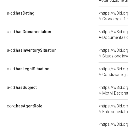
Attribuzione d
a-cd:
hasDating
<https://w3id.
Cronologia 1 
a-cd:
hasDocumentation
Documentazion
a-cd:
hasInventorySituation
<https://w3id.o
Situazione inv
a-cd:
hasLegalSituation
<https://w3id.o
Condizione giu
a-cd:
hasSubject
<https://w3id.
Motivi Decorat
core:
hasAgentRole
<https://w3id.
Ente schedato
<https://w3id.o