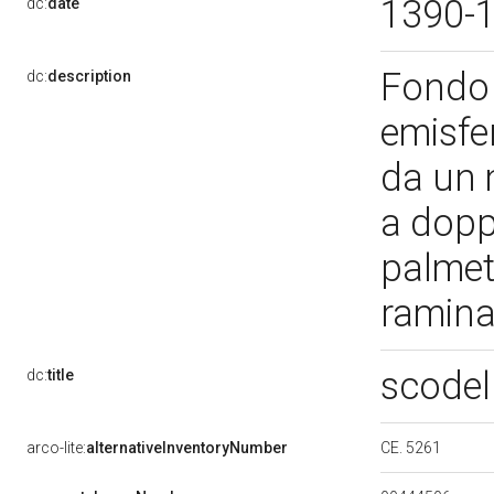
1390-
dc:
date
Fondo 
dc:
description
emisfe
da un 
a dopp
palmett
ramin
scodel
dc:
title
CE. 5261
arco-lite:
alternativeInventoryNumber