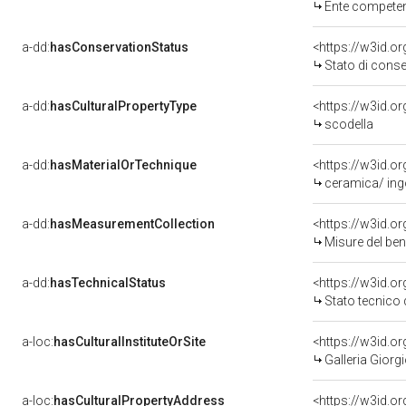
Ente competente per tutela del 
a-dd:
hasConservationStatus
<https://w3id.o
Stato di cons
a-dd:
hasCulturalPropertyType
scodella
a-dd:
hasMaterialOrTechnique
<https://w3id.o
ceramica/ ingo
a-dd:
hasMeasurementCollection
<https://w3id.
Misure del be
a-dd:
hasTechnicalStatus
<https://w3id.o
Stato tecnico
a-loc:
hasCulturalInstituteOrSite
<https://w3id.o
Galleria Giorgi
a-loc:
hasCulturalPropertyAddress
<https://w3id.