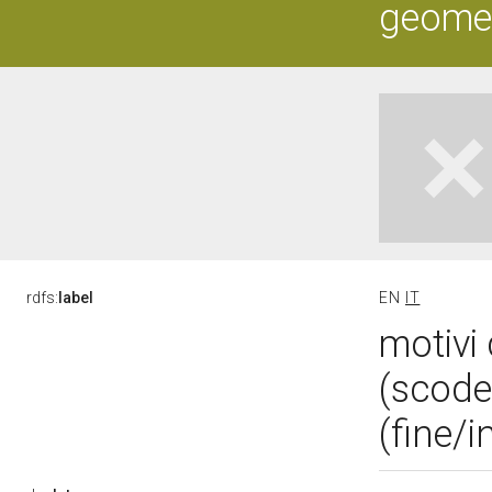
geometr
rdfs:
label
EN
IT
motivi 
(scode
(fine/i