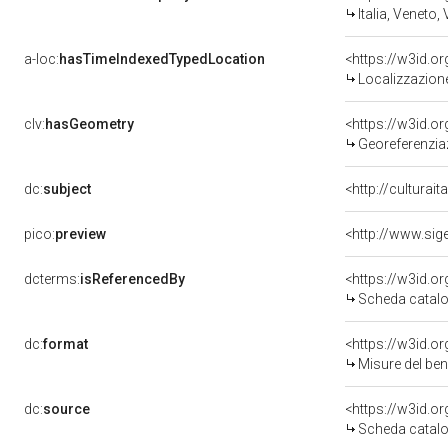
Italia, Veneto,
a-loc:
hasTimeIndexedTypedLocation
<https://w3id.
Localizzazione
clv:
hasGeometry
<https://w3id.
Georeferenzia
dc:
subject
<http://culturai
pico:
preview
dcterms:
isReferencedBy
<https://w3id.
Scheda catalo
dc:
format
<https://w3id.
Misure del be
dc:
source
<https://w3id.
Scheda catalo