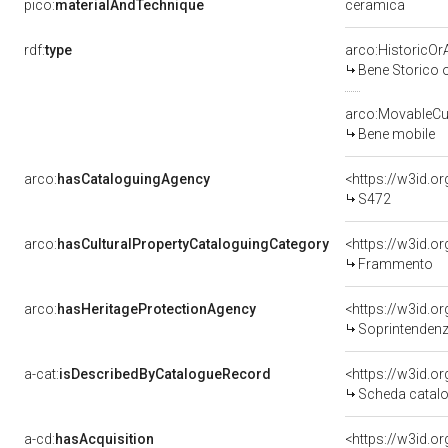
ceramica
pico:
materialAndTechnique
rdf:
type
arco:HistoricOrA
Bene Storico o
arco:MovableCul
Bene mobile
arco:
hasCataloguingAgency
<https://w3id.
S472
arco:
hasCulturalPropertyCataloguingCategory
<https://w3id.o
Frammento
arco:
hasHeritageProtectionAgency
<https://w3id.
Soprintendenza 
a-cat:
isDescribedByCatalogueRecord
<https://w3id.
Scheda catalo
a-cd:
hasAcquisition
<https://w3id.o