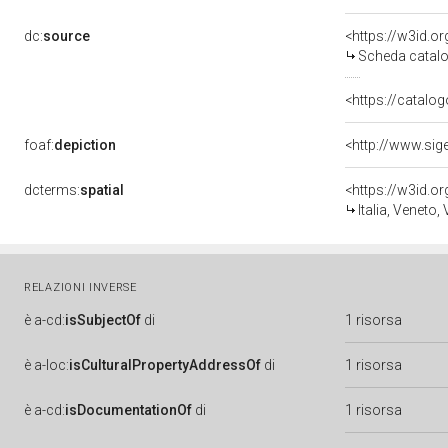
dc:
source
<https://w3id.
Scheda catalo
<https://catalog
foaf:
depiction
<http://www.sig
dcterms:
spatial
<https://w3id.
Italia, Veneto,
RELAZIONI INVERSE
è
a-cd:
isSubjectOf
di
1 risorsa
è
a-loc:
isCulturalPropertyAddressOf
di
1 risorsa
è
a-cd:
isDocumentationOf
di
1 risorsa