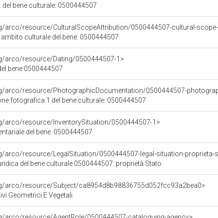
 del bene culturale: 0500444507
rg/arco/resource/CulturalScopeAttribution/0500444507-cultural-scope-a
i ambito culturale del bene: 0500444507
org/arco/resource/Dating/0500444507-1>
del bene 0500444507
org/arco/resource/PhotographicDocumentation/0500444507-photogra
e fotografica 1 del bene culturale: 0500444507
rg/arco/resource/InventorySituation/0500444507-1>
entariale del bene: 0500444507
rg/arco/resource/LegalSituation/0500444507-legal-situation-proprieta-
ridica del bene culturale 0500444507: proprietà Stato
org/arco/resource/Subject/ca8954d8b98836755d052fcc93a2bea0>
ivi Geometrici E Vegetali
org/arco/resource/AgentRole/0500444507-cataloguing-agency>