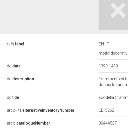
rdfs:
label
EN
IT
motivi decorativ
dc:
date
1390-1410
dc:
description
Frammento di fon
doppia losanga.
dc:
title
scodella (fram
CE. 5262
arco-lite:
alternativeInventoryNumber
00444507
arco:
catalogueNumber