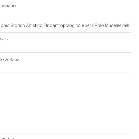
eneziano
opologico e per il Polo Museale della citta' di Venezia e dei comuni della gronda lagunare
s-1>
7572d4ab>