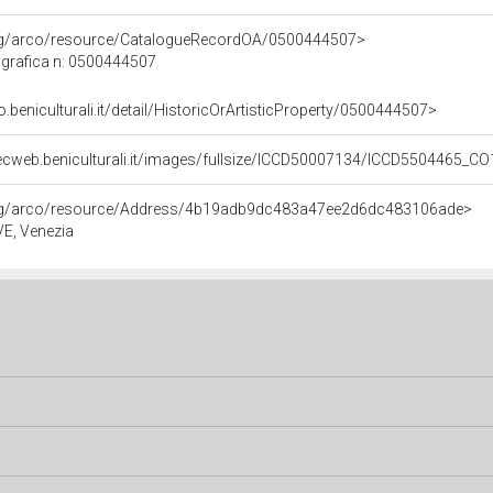
org/arco/resource/CatalogueRecordOA/0500444507>
grafica n: 0500444507
o.beniculturali.it/detail/HistoricOrArtisticProperty/0500444507>
ecweb.beniculturali.it/images/fullsize/ICCD50007134/ICCD5504465_C
org/arco/resource/Address/4b19adb9dc483a47ee2d6dc483106ade>
 VE, Venezia