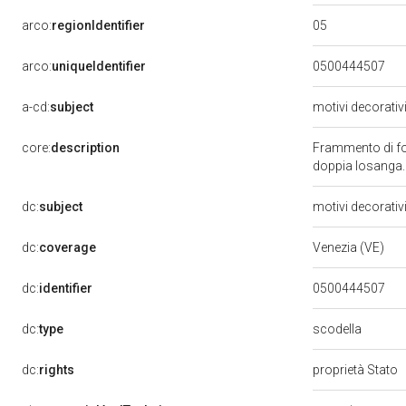
05
arco:
regionIdentifier
arco:
uniqueIdentifier
0500444507
a-cd:
subject
motivi decorativ
core:
description
Frammento di fon
doppia losanga.
dc:
subject
motivi decorativ
dc:
coverage
Venezia (VE)
dc:
identifier
0500444507
scodella
dc:
type
dc:
rights
proprietà Stato