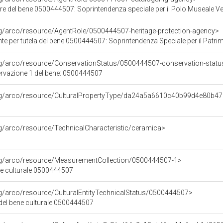
re del bene 0500444507: Soprintendenza speciale per il Polo Museale V
rg/arco/resource/AgentRole/0500444507-heritage-protection-agency>
 tutela del bene 0500444507: Soprintendenza Speciale per il Patrimonio Storico Artistico Etnoantr
rg/arco/resource/ConservationStatus/0500444507-conservation-statu
ervazione 1 del bene: 0500444507
org/arco/resource/CulturalPropertyType/da24a5a6610c40b99d4e80b4
rg/arco/resource/TechnicalCharacteristic/ceramica>
org/arco/resource/MeasurementCollection/0500444507-1>
ne culturale 0500444507
rg/arco/resource/CulturalEntityTechnicalStatus/0500444507>
 del bene culturale 0500444507