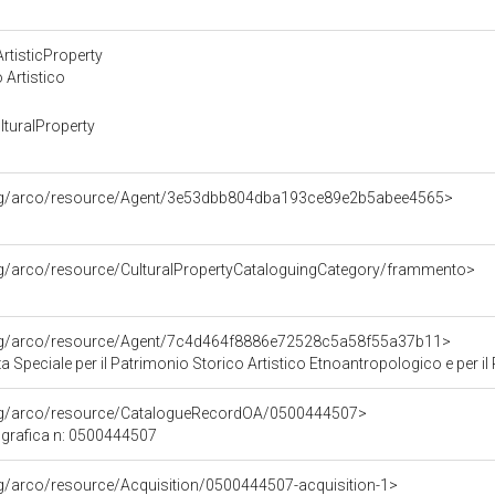
rtisticProperty
 Artistico
turalProperty
org/arco/resource/Agent/3e53dbb804dba193ce89e2b5abee4565>
rg/arco/resource/CulturalPropertyCataloguingCategory/frammento>
org/arco/resource/Agent/7c4d464f8886e72528c5a58f55a37b11>
Speciale per il Patrimonio Storico Artistico Etnoantropologico e per il Po
org/arco/resource/CatalogueRecordOA/0500444507>
grafica n: 0500444507
rg/arco/resource/Acquisition/0500444507-acquisition-1>