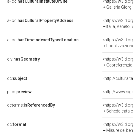
a-loc:
hasCulturalInstituteOrSite
<https://w3id.o
Galleria Giorgi
a-loc:
hasCulturalPropertyAddress
<https://w3id.
Italia, Veneto,
a-loc:
hasTimeIndexedTypedLocation
<https://w3id.
Localizzazione
clv:
hasGeometry
<https://w3id.
Georeferenzia
dc:
subject
<http://culturai
pico:
preview
<http://www.sig
dcterms:
isReferencedBy
<https://w3id.
Scheda catalo
dc:
format
<https://w3id.
Misure del be