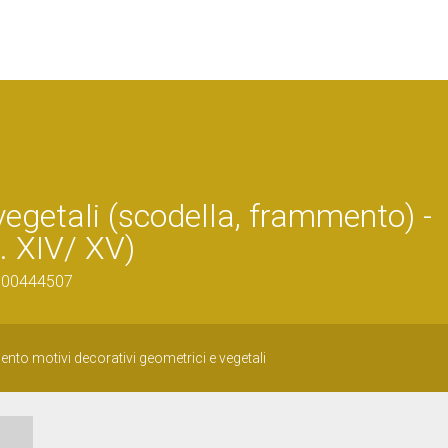
vegetali (scodella, frammento) -
. XIV/ XV)
0500444507
nto motivi decorativi geometrici e vegetali