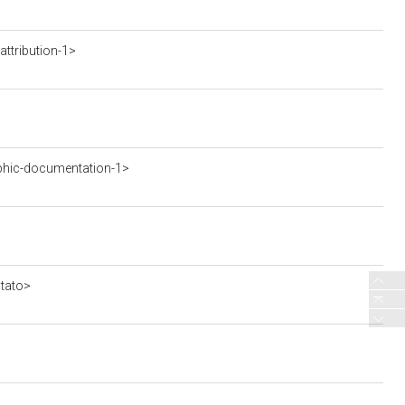
ttribution-1>
phic-documentation-1>
stato>