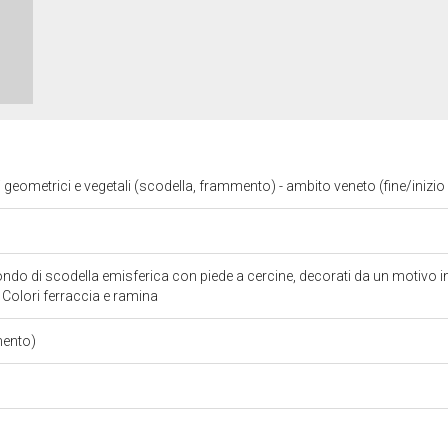
i geometrici e vegetali (scodella, frammento) - ambito veneto (fine/inizi
do di scodella emisferica con piede a cercine, decorati da un motivo in
 Colori ferraccia e ramina
mento)