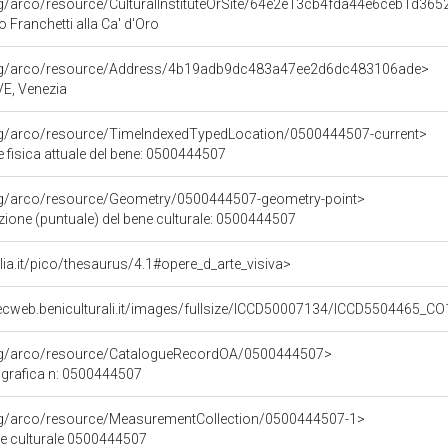
rg/arco/resource/CulturalInstituteOrSite/64e2e13cb4fda44e6ceb1d36
o Franchetti alla Ca' d'Oro
org/arco/resource/Address/4b19adb9dc483a47ee2d6dc483106ade>
 VE, Venezia
org/arco/resource/TimeIndexedTypedLocation/0500444507-current>
 fisica attuale del bene: 0500444507
org/arco/resource/Geometry/0500444507-geometry-point>
zione (puntuale) del bene culturale: 0500444507
talia.it/pico/thesaurus/4.1#opere_d_arte_visiva>
ecweb.beniculturali.it/images/fullsize/ICCD50007134/ICCD5504465_C
org/arco/resource/CatalogueRecordOA/0500444507>
grafica n: 0500444507
org/arco/resource/MeasurementCollection/0500444507-1>
ne culturale 0500444507