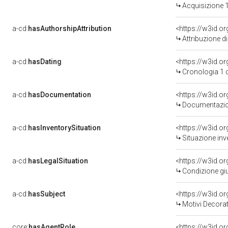
Acquisizione 1
a-cd:
hasAuthorshipAttribution
<https://w3id.o
Attribuzione d
a-cd:
hasDating
<https://w3id.
Cronologia 1 
a-cd:
hasDocumentation
<https://w3id.
Documentazion
a-cd:
hasInventorySituation
<https://w3id.o
Situazione inv
a-cd:
hasLegalSituation
<https://w3id.o
Condizione giu
a-cd:
hasSubject
<https://w3id.
Motivi Decorat
core:
hasAgentRole
<https://w3id.