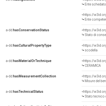
Ente schedato
<https://w3id.o
Ente competente per
a-dd:
hasConservationStatus
<https://w3id.o
Stato di cons
a-dd:
hasCulturalPropertyType
<https://w3id.
scodella
a-dd:
hasMaterialOrTechnique
<https://w3id.o
CERAMICA
a-dd:
hasMeasurementCollection
<https://w3id.
Misure del be
a-dd:
hasTechnicalStatus
<https://w3id.o
Stato tecnico