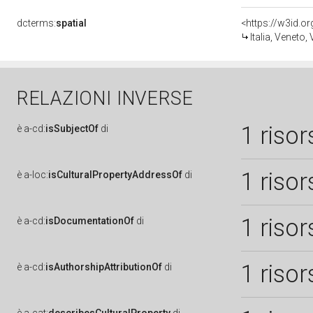
dcterms:
spatial
<https://w3id.
Italia, Veneto,
RELAZIONI INVERSE
1 risor
è
a-cd:
isSubjectOf
di
1 risor
è
a-loc:
isCulturalPropertyAddressOf
di
1 risor
è
a-cd:
isDocumentationOf
di
1 risor
è
a-cd:
isAuthorshipAttributionOf
di