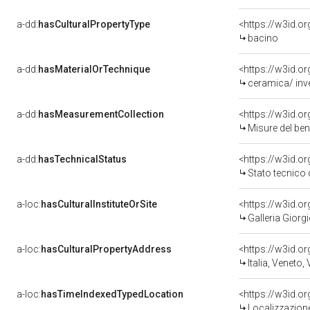
a-dd:
hasCulturalPropertyType
<https://w3id.
bacino
a-dd:
hasMaterialOrTechnique
<https://w3id.o
ceramica/ inve
a-dd:
hasMeasurementCollection
<https://w3id.
Misure del be
a-dd:
hasTechnicalStatus
<https://w3id.o
Stato tecnico
a-loc:
hasCulturalInstituteOrSite
<https://w3id.o
Galleria Giorgi
a-loc:
hasCulturalPropertyAddress
<https://w3id.
Italia, Veneto,
a-loc:
hasTimeIndexedTypedLocation
<https://w3id.
Localizzazione