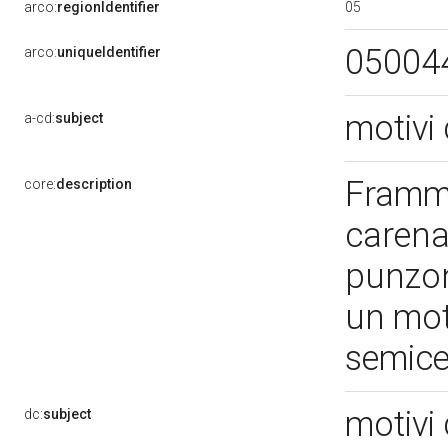
05
arco:
regionIdentifier
05004
arco:
uniqueIdentifier
motivi 
a-cd:
subject
Framme
core:
description
carena
punzon
un mot
semice
motivi 
dc:
subject