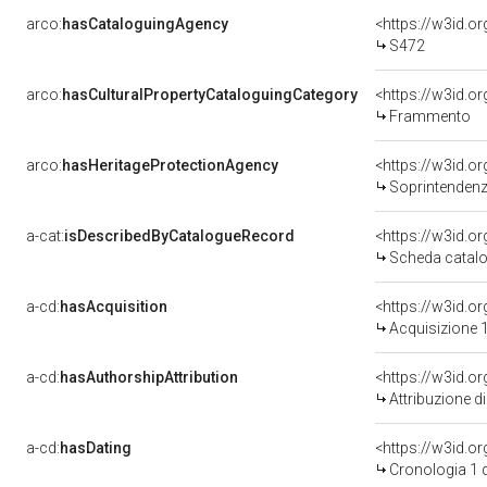
arco:
hasCataloguingAgency
<https://w3id.
S472
arco:
hasCulturalPropertyCataloguingCategory
<https://w3id.o
Frammento
arco:
hasHeritageProtectionAgency
<https://w3id.
Soprintendenza Speciale 
a-cat:
isDescribedByCatalogueRecord
<https://w3id.
Scheda catalo
a-cd:
hasAcquisition
<https://w3id.o
Acquisizione 1
a-cd:
hasAuthorshipAttribution
Attribuzione d
a-cd:
hasDating
<https://w3id.
Cronologia 1 