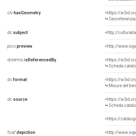
clv:
hasGeometry
<https://w3id.
Georeferenzia
dc:
subject
<http://culturai
pico:
preview
dcterms:
isReferencedBy
<https://w3id.
Scheda catalo
dc:
format
<https://w3id.
Misure del be
dc:
source
<https://w3id.
Scheda catalo
<https://catalog
foaf:
depiction