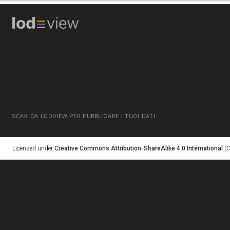
SCARICA LODVIEW PER PUBBLICARE I TUOI DATI
Licensed under
Creative Commons Attribution-ShareAlike 4.0 International
(C