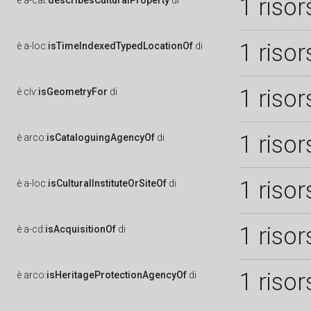
1 risor
è
a-cat:
describesCulturalProperty
di
1 risor
è
a-loc:
isTimeIndexedTypedLocationOf
di
1 risor
è
clv:
isGeometryFor
di
1 risor
è
arco:
isCataloguingAgencyOf
di
1 risor
è
a-loc:
isCulturalInstituteOrSiteOf
di
1 risor
è
a-cd:
isAcquisitionOf
di
1 risor
è
arco:
isHeritageProtectionAgencyOf
di