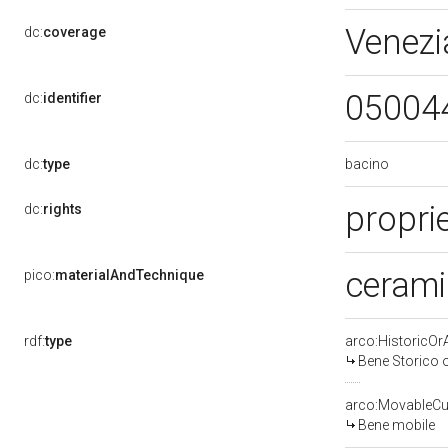
Venezi
dc:
coverage
05004
dc:
identifier
bacino
dc:
type
propri
dc:
rights
cerami
pico:
materialAndTechnique
rdf:
type
arco:HistoricOrA
Bene Storico o
arco:MovableCul
Bene mobile