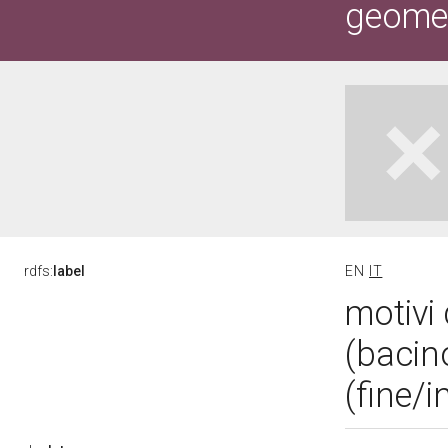
geometr
rdfs:
label
EN
IT
motivi 
(bacin
(fine/i