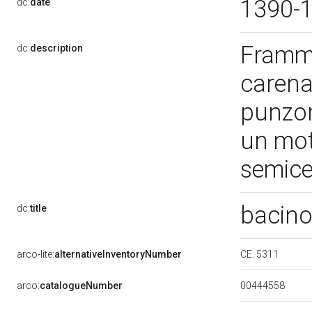
1390-
dc:
date
Framme
dc:
description
carena
punzon
un mot
semice
bacin
dc:
title
CE. 5311
arco-lite:
alternativeInventoryNumber
00444558
arco:
catalogueNumber