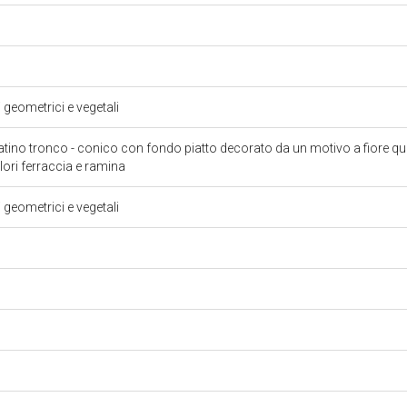
i geometrici e vegetali
tino tronco - conico con fondo piatto decorato da un motivo a fiore q
olori ferraccia e ramina
i geometrici e vegetali