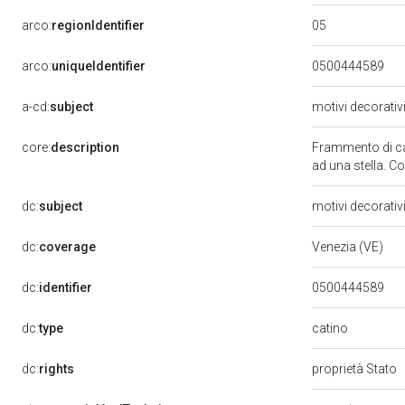
05
arco:
regionIdentifier
arco:
uniqueIdentifier
0500444589
a-cd:
subject
motivi decorativ
core:
description
Frammento di ca
ad una stella. C
dc:
subject
motivi decorativ
dc:
coverage
Venezia (VE)
dc:
identifier
0500444589
catino
dc:
type
dc:
rights
proprietà Stato