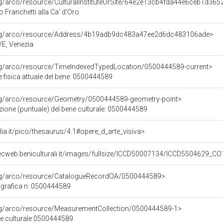
rg/arco/resource/CulturalInstituteOrSite/64e2e13cb4fda44e6ceb1d36
o Franchetti alla Ca' d'Oro
org/arco/resource/Address/4b19adb9dc483a47ee2d6dc483106ade>
 VE, Venezia
org/arco/resource/TimeIndexedTypedLocation/0500444589-current>
 fisica attuale del bene: 0500444589
org/arco/resource/Geometry/0500444589-geometry-point>
zione (puntuale) del bene culturale: 0500444589
talia.it/pico/thesaurus/4.1#opere_d_arte_visiva>
ecweb.beniculturali.it/images/fullsize/ICCD50007134/ICCD5504629_C
org/arco/resource/CatalogueRecordOA/0500444589>
grafica n: 0500444589
org/arco/resource/MeasurementCollection/0500444589-1>
ne culturale 0500444589