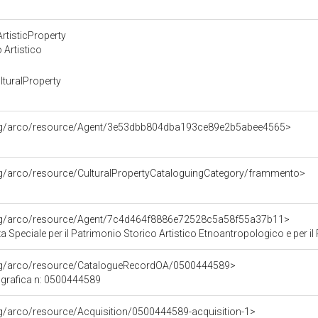
rtisticProperty
 Artistico
turalProperty
org/arco/resource/Agent/3e53dbb804dba193ce89e2b5abee4565>
rg/arco/resource/CulturalPropertyCataloguingCategory/frammento>
org/arco/resource/Agent/7c4d464f8886e72528c5a58f55a37b11>
Speciale per il Patrimonio Storico Artistico Etnoantropologico e per il Po
org/arco/resource/CatalogueRecordOA/0500444589>
grafica n: 0500444589
rg/arco/resource/Acquisition/0500444589-acquisition-1>