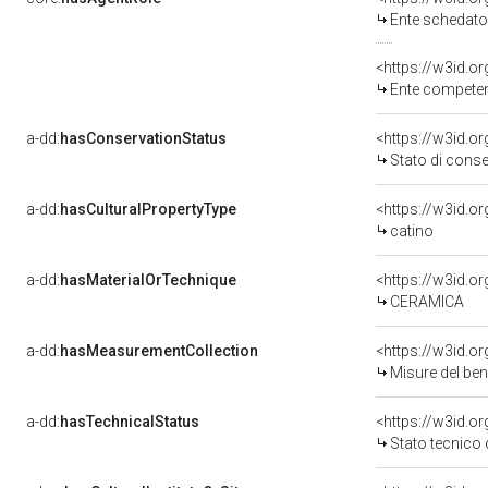
Ente schedato
<https://w3id.o
Ente competente per
a-dd:
hasConservationStatus
<https://w3id.o
Stato di cons
a-dd:
hasCulturalPropertyType
<https://w3id.
catino
a-dd:
hasMaterialOrTechnique
<https://w3id.o
CERAMICA
a-dd:
hasMeasurementCollection
<https://w3id.
Misure del be
a-dd:
hasTechnicalStatus
<https://w3id.o
Stato tecnico