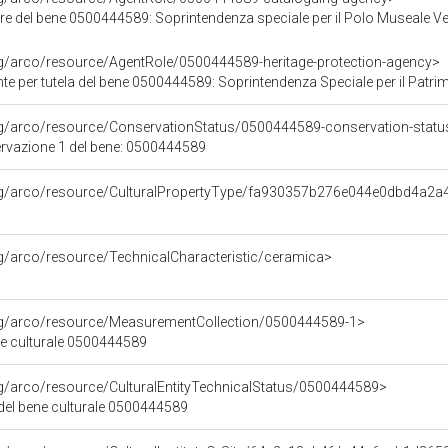
re del bene 0500444589: Soprintendenza speciale per il Polo Museale V
rg/arco/resource/AgentRole/0500444589-heritage-protection-agency>
 tutela del bene 0500444589: Soprintendenza Speciale per il Patrimonio Storico Artistico Etnoantr
rg/arco/resource/ConservationStatus/0500444589-conservation-statu
ervazione 1 del bene: 0500444589
org/arco/resource/CulturalPropertyType/fa930357b276e044e0dbd4a2
rg/arco/resource/TechnicalCharacteristic/ceramica>
org/arco/resource/MeasurementCollection/0500444589-1>
ne culturale 0500444589
rg/arco/resource/CulturalEntityTechnicalStatus/0500444589>
 del bene culturale 0500444589