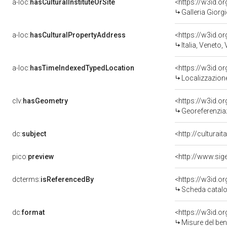
a-loc:
hasCulturalInstituteOrSite
<https://w3id.o
Galleria Giorgi
a-loc:
hasCulturalPropertyAddress
<https://w3id.
Italia, Veneto,
a-loc:
hasTimeIndexedTypedLocation
<https://w3id.
Localizzazione
clv:
hasGeometry
<https://w3id.
Georeferenzia
dc:
subject
<http://culturai
pico:
preview
<http://www.sig
dcterms:
isReferencedBy
<https://w3id.
Scheda catalo
dc:
format
<https://w3id.
Misure del be