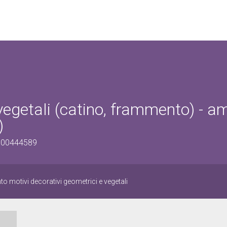
 vegetali (catino, frammento) - a
)
0500444589
o motivi decorativi geometrici e vegetali