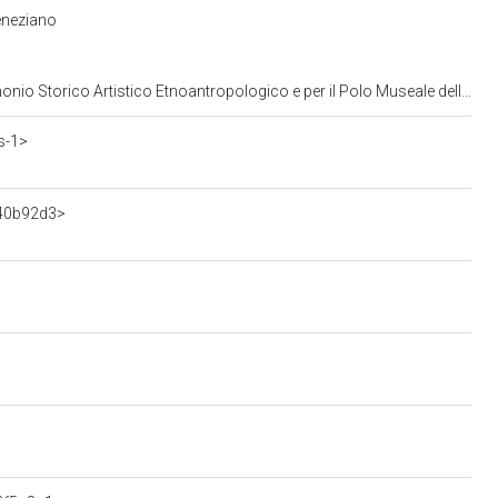
eneziano
opologico e per il Polo Museale della citta' di Venezia e dei comuni della gronda lagunare
s-1>
a40b92d3>