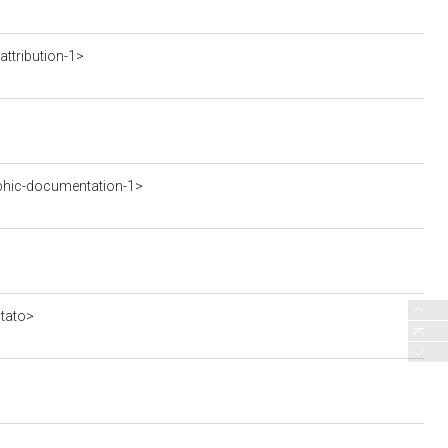
ttribution-1>
phic-documentation-1>
stato>