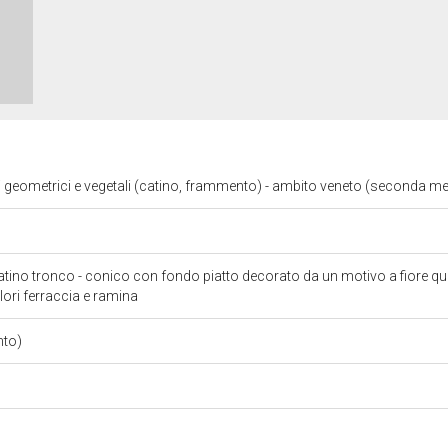
i geometrici e vegetali (catino, frammento) - ambito veneto (seconda m
tino tronco - conico con fondo piatto decorato da un motivo a fiore q
olori ferraccia e ramina
nto)