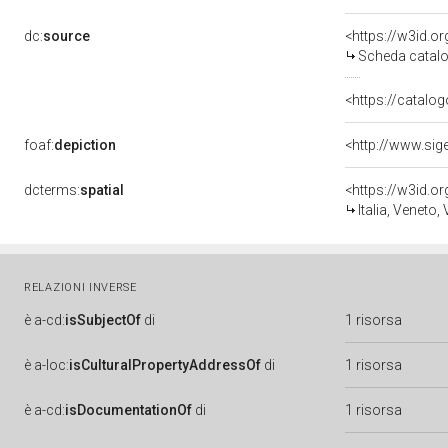
dc:
source
<https://w3id.
Scheda catalo
<https://catalog
foaf:
depiction
<http://www.sig
dcterms:
spatial
<https://w3id.
Italia, Veneto,
RELAZIONI INVERSE
è
a-cd:
isSubjectOf
di
1 risorsa
è
a-loc:
isCulturalPropertyAddressOf
di
1 risorsa
è
a-cd:
isDocumentationOf
di
1 risorsa