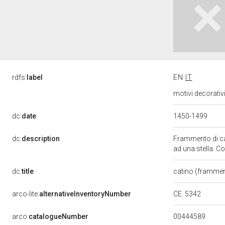
rdfs:
label
EN
IT
motivi decorativ
dc:
date
1450-1499
dc:
description
Frammento di ca
ad una stella. C
dc:
title
catino (framme
CE. 5342
arco-lite:
alternativeInventoryNumber
00444589
arco:
catalogueNumber