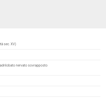
età sec. XV)
uadrilobato nervato sovrapposto