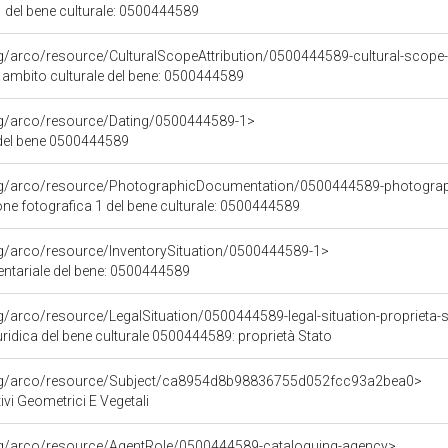
 del bene culturale: 0500444589
rg/arco/resource/CulturalScopeAttribution/0500444589-cultural-scope-a
i ambito culturale del bene: 0500444589
org/arco/resource/Dating/0500444589-1>
del bene 0500444589
org/arco/resource/PhotographicDocumentation/0500444589-photogra
e fotografica 1 del bene culturale: 0500444589
rg/arco/resource/InventorySituation/0500444589-1>
entariale del bene: 0500444589
rg/arco/resource/LegalSituation/0500444589-legal-situation-proprieta-
ridica del bene culturale 0500444589: proprietà Stato
org/arco/resource/Subject/ca8954d8b98836755d052fcc93a2bea0>
ivi Geometrici E Vegetali
org/arco/resource/AgentRole/0500444589-cataloguing-agency>