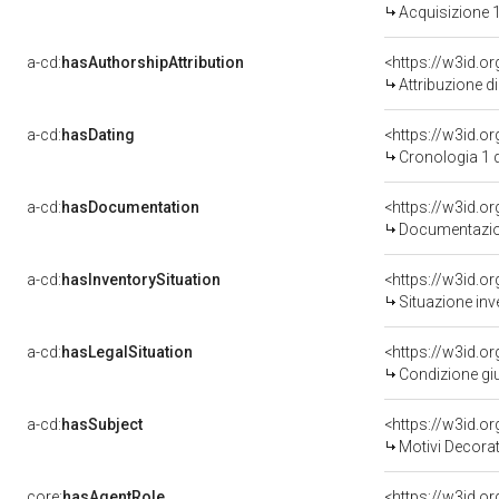
Acquisizione 1
a-cd:
hasAuthorshipAttribution
<https://w3id.o
Attribuzione d
a-cd:
hasDating
<https://w3id.
Cronologia 1 
a-cd:
hasDocumentation
<https://w3id.
Documentazion
a-cd:
hasInventorySituation
<https://w3id.o
Situazione inv
a-cd:
hasLegalSituation
<https://w3id.o
Condizione giu
a-cd:
hasSubject
<https://w3id.
Motivi Decorat
core:
hasAgentRole
<https://w3id.