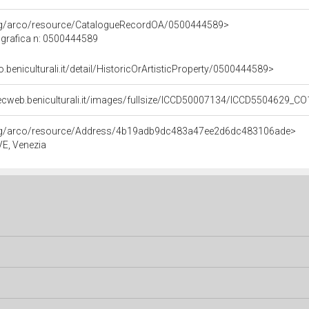
org/arco/resource/CatalogueRecordOA/0500444589>
grafica n: 0500444589
o.beniculturali.it/detail/HistoricOrArtisticProperty/0500444589>
ecweb.beniculturali.it/images/fullsize/ICCD50007134/ICCD5504629_C
org/arco/resource/Address/4b19adb9dc483a47ee2d6dc483106ade>
 VE, Venezia