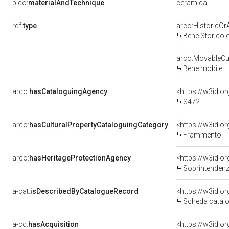
ceramica
pico:
materialAndTechnique
rdf:
type
arco:HistoricOrA
Bene Storico o
arco:MovableCul
Bene mobile
arco:
hasCataloguingAgency
<https://w3id.
S472
arco:
hasCulturalPropertyCataloguingCategory
<https://w3id.o
Frammento
arco:
hasHeritageProtectionAgency
<https://w3id.
Soprintendenza 
a-cat:
isDescribedByCatalogueRecord
<https://w3id.
Scheda catalo
a-cd:
hasAcquisition
<https://w3id.o