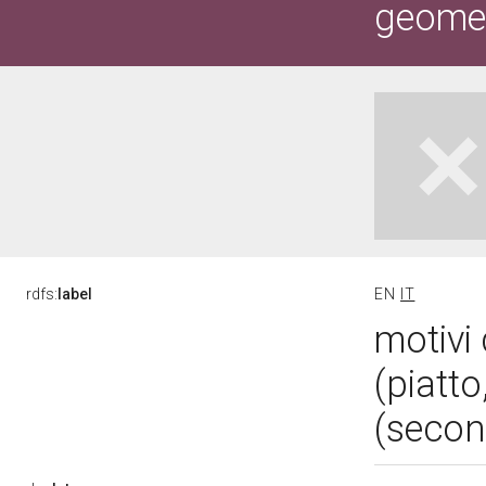
geometr
rdfs:
label
EN
IT
motivi 
(piatt
(secon