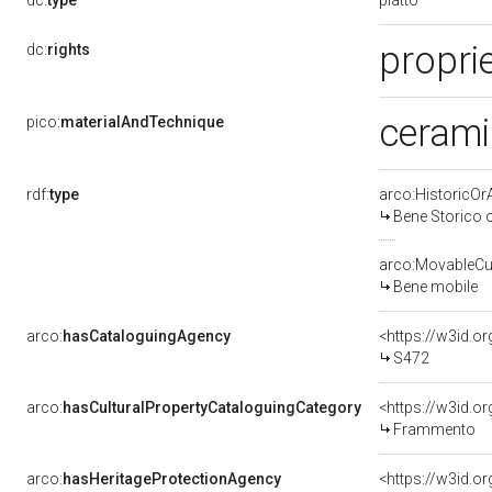
dc:
type
propri
dc:
rights
ceramic
pico:
materialAndTechnique
rdf:
type
arco:HistoricOrA
Bene Storico o
arco:MovableCul
Bene mobile
arco:
hasCataloguingAgency
<https://w3id.
S472
arco:
hasCulturalPropertyCataloguingCategory
<https://w3id.o
Frammento
arco:
hasHeritageProtectionAgency
<https://w3id.