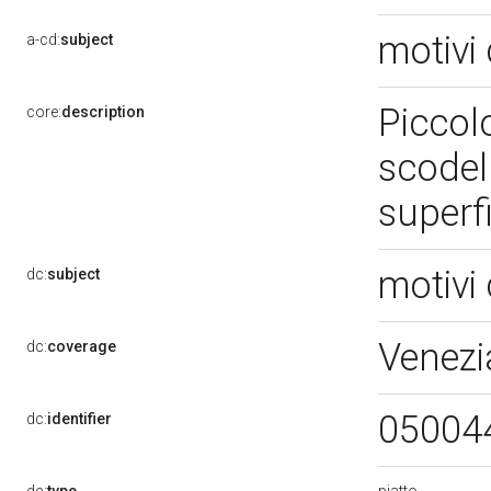
motivi 
a-cd:
subject
Piccol
core:
description
scodel
superfi
motivi 
dc:
subject
Venezi
dc:
coverage
05004
dc:
identifier
piatto