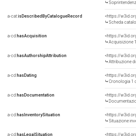
Soprintendenza Speciale 
a-cat:
isDescribedByCatalogueRecord
<https://w3id.
Scheda catalo
a-cd:
hasAcquisition
<https://w3id.o
Acquisizione 1
a-cd:
hasAuthorshipAttribution
Attribuzione d
a-cd:
hasDating
<https://w3id.
Cronologia 1 
a-cd:
hasDocumentation
Documentazion
a-cd:
hasInventorySituation
<https://w3id.o
Situazione inv
a-cd:
hasLegalSituation
<https://w3id.o