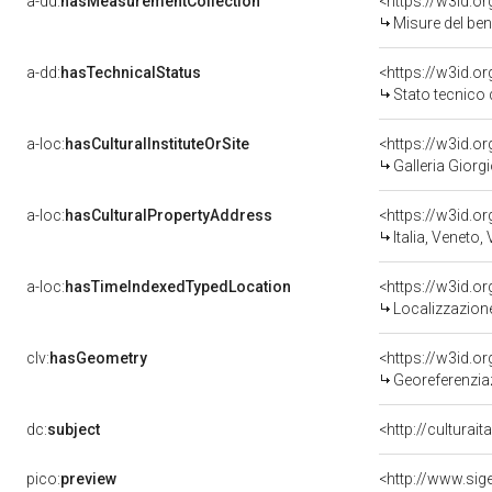
a-dd:
hasMeasurementCollection
<https://w3id.
Misure del be
a-dd:
hasTechnicalStatus
<https://w3id.o
Stato tecnico
a-loc:
hasCulturalInstituteOrSite
<https://w3id.o
Galleria Giorgi
a-loc:
hasCulturalPropertyAddress
<https://w3id.
Italia, Veneto,
a-loc:
hasTimeIndexedTypedLocation
<https://w3id.
Localizzazione
clv:
hasGeometry
<https://w3id.
Georeferenzia
dc:
subject
<http://culturai
pico:
preview