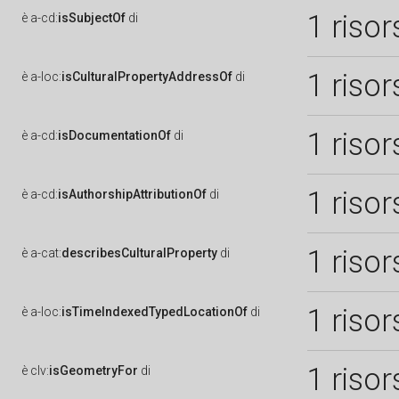
1 risor
è
a-cd:
isSubjectOf
di
1 risor
è
a-loc:
isCulturalPropertyAddressOf
di
1 risor
è
a-cd:
isDocumentationOf
di
1 risor
è
a-cd:
isAuthorshipAttributionOf
di
1 risor
è
a-cat:
describesCulturalProperty
di
1 risor
è
a-loc:
isTimeIndexedTypedLocationOf
di
1 risor
è
clv:
isGeometryFor
di