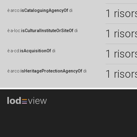
1 risor
è
arco:
isCataloguingAgencyOf
di
1 risor
è
a-loc:
isCulturalInstituteOrSiteOf
di
1 risor
è
a-cd:
isAcquisitionOf
di
1 risor
è
arco:
isHeritageProtectionAgencyOf
di