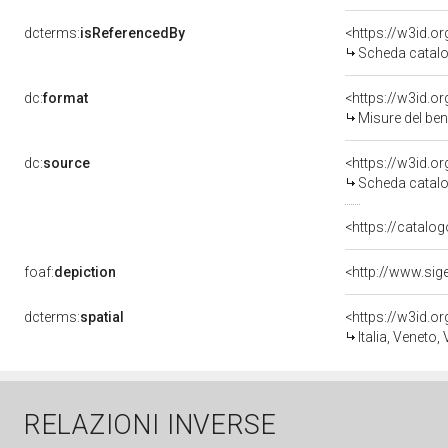
dcterms:
isReferencedBy
<https://w3id.
Scheda catalo
dc:
format
<https://w3id.
Misure del be
dc:
source
<https://w3id.
Scheda catalo
<https://catalog
foaf:
depiction
dcterms:
spatial
<https://w3id.
Italia, Veneto,
RELAZIONI INVERSE