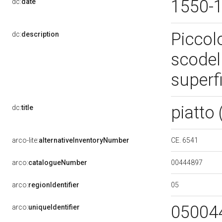
1550-
dc:
date
Piccol
dc:
description
scodel
superfi
piatto
dc:
title
CE. 6541
arco-lite:
alternativeInventoryNumber
00444897
arco:
catalogueNumber
05
arco:
regionIdentifier
05004
arco:
uniqueIdentifier