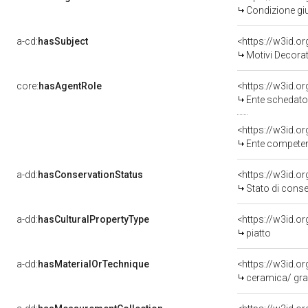
Condizione giu
a-cd:
hasSubject
<https://w3id.
Motivi Decorat
core:
hasAgentRole
<https://w3id.
Ente schedato
<https://w3id.o
Ente competente per tutela del 
a-dd:
hasConservationStatus
<https://w3id.o
Stato di cons
a-dd:
hasCulturalPropertyType
piatto
a-dd:
hasMaterialOrTechnique
<https://w3id.or
ceramica/ graf