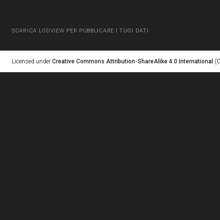
SCARICA LODVIEW PER PUBBLICARE I TUOI DATI
Licensed under
Creative Commons Attribution-ShareAlike 4.0 International
(C