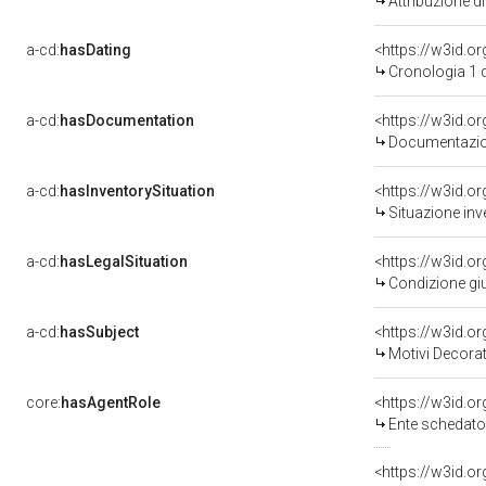
Attribuzione d
a-cd:
hasDating
<https://w3id.
Cronologia 1 
a-cd:
hasDocumentation
Documentazion
a-cd:
hasInventorySituation
<https://w3id.o
Situazione inv
a-cd:
hasLegalSituation
<https://w3id.o
Condizione giu
a-cd:
hasSubject
<https://w3id.
Motivi Decorat
core:
hasAgentRole
<https://w3id.
Ente schedato
<https://w3id.o