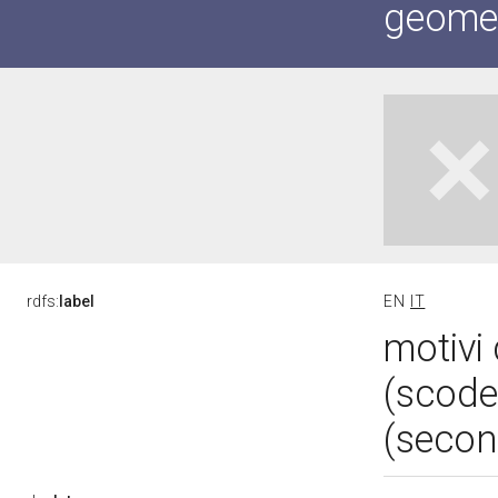
geometr
rdfs:
label
EN
IT
motivi 
(scode
(secon