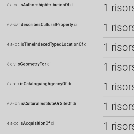
1 risor
è
a-cd:
isAuthorshipAttributionOf
di
1 risor
è
a-cat:
describesCulturalProperty
di
1 risor
è
a-loc:
isTimeIndexedTypedLocationOf
di
1 risor
è
clv:
isGeometryFor
di
1 risor
è
arco:
isCataloguingAgencyOf
di
1 risor
è
a-loc:
isCulturalInstituteOrSiteOf
di
1 risor
è
a-cd:
isAcquisitionOf
di