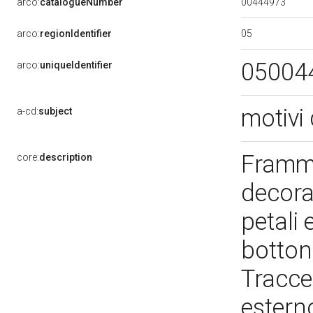
00444973
arco:
catalogueNumber
05
arco:
regionIdentifier
05004
arco:
uniqueIdentifier
motivi 
a-cd:
subject
Framme
core:
description
decora
petali 
bottone
Tracce
estern