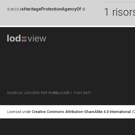
1 risor
è
arco:
isHeritageProtectionAgencyOf
di
SCARICA LODVIEW PER PUBBLICARE I TUOI DATI
Licensed under
Creative Commons Attribution-ShareAlike 4.0 International
(C