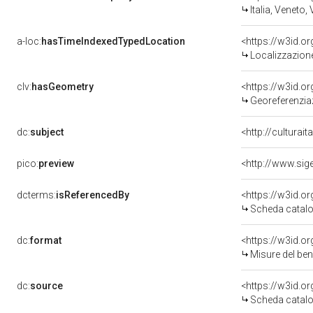
Italia, Veneto,
a-loc:
hasTimeIndexedTypedLocation
<https://w3id.
Localizzazione
clv:
hasGeometry
<https://w3id.
Georeferenzia
dc:
subject
<http://culturai
pico:
preview
dcterms:
isReferencedBy
<https://w3id.
Scheda catalo
dc:
format
<https://w3id.
Misure del be
dc:
source
<https://w3id.
Scheda catalo