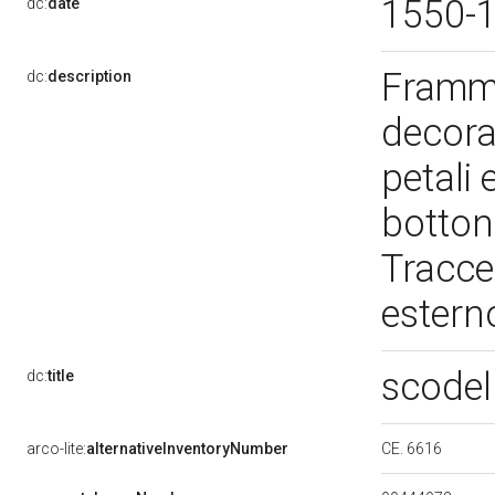
1550-
dc:
date
Framme
dc:
description
decora
petali 
bottone
Tracce
estern
scodel
dc:
title
CE. 6616
arco-lite:
alternativeInventoryNumber