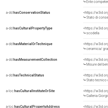
Ente competente per tutela del 
a-dd:
hasConservationStatus
<https://w3id.o
Stato di cons
a-dd:
hasCulturalPropertyType
scodella
a-dd:
hasMaterialOrTechnique
<https://w3id.or
ceramica/ graf
a-dd:
hasMeasurementCollection
<https://w3id.
Misure del be
a-dd:
hasTechnicalStatus
<https://w3id.o
Stato tecnico
a-loc:
hasCulturalInstituteOrSite
<https://w3id.o
Galleria Giorgi
a-loc:
hasCulturalPropertyAddress
<https://w3id.