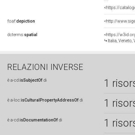
<https://catalog
foaf:
depiction
dcterms:
spatial
<https://w3id.
Italia, Veneto,
RELAZIONI INVERSE
1 risor
è
a-cd:
isSubjectOf
di
1 risor
è
a-loc:
isCulturalPropertyAddressOf
di
1 risor
è
a-cd:
isDocumentationOf
di