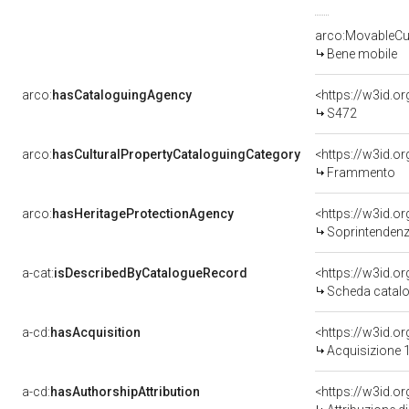
arco:MovableCul
Bene mobile
arco:
hasCataloguingAgency
<https://w3id.
S472
arco:
hasCulturalPropertyCataloguingCategory
<https://w3id.o
Frammento
arco:
hasHeritageProtectionAgency
<https://w3id.
Soprintendenza Speciale 
a-cat:
isDescribedByCatalogueRecord
<https://w3id.
Scheda catalo
a-cd:
hasAcquisition
<https://w3id.o
Acquisizione 1
a-cd:
hasAuthorshipAttribution