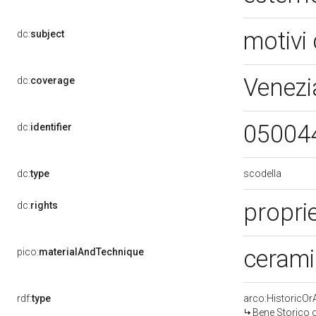
motivi 
dc:
subject
Venezi
dc:
coverage
05004
dc:
identifier
scodella
dc:
type
propri
dc:
rights
ceramic
pico:
materialAndTechnique
rdf:
type
arco:HistoricOrA
Bene Storico o