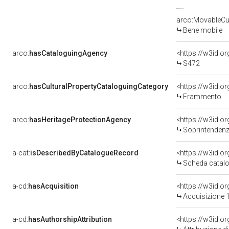
arco:MovableCul
Bene mobile
arco:
hasCataloguingAgency
<https://w3id.
S472
arco:
hasCulturalPropertyCataloguingCategory
<https://w3id.o
Frammento
arco:
hasHeritageProtectionAgency
<https://w3id.
Soprintendenza Speciale 
a-cat:
isDescribedByCatalogueRecord
<https://w3id.
Scheda catalo
a-cd:
hasAcquisition
<https://w3id.o
Acquisizione 1
a-cd:
hasAuthorshipAttribution