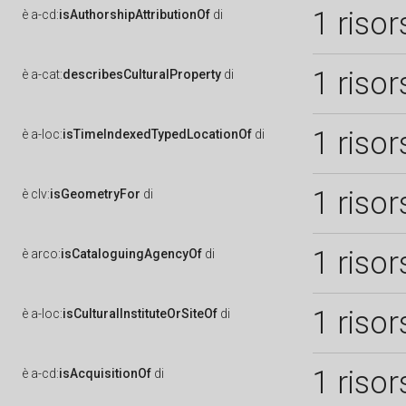
1 risor
è
a-cd:
isAuthorshipAttributionOf
di
1 risor
è
a-cat:
describesCulturalProperty
di
1 risor
è
a-loc:
isTimeIndexedTypedLocationOf
di
1 risor
è
clv:
isGeometryFor
di
1 risor
è
arco:
isCataloguingAgencyOf
di
1 risor
è
a-loc:
isCulturalInstituteOrSiteOf
di
1 risor
è
a-cd:
isAcquisitionOf
di