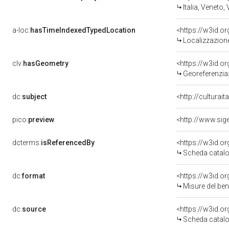
Italia, Veneto,
a-loc:
hasTimeIndexedTypedLocation
<https://w3id.
Localizzazione
clv:
hasGeometry
<https://w3id.
Georeferenzia
dc:
subject
<http://culturai
pico:
preview
dcterms:
isReferencedBy
<https://w3id.
Scheda catalo
dc:
format
<https://w3id.
Misure del be
dc:
source
<https://w3id.
Scheda catalo