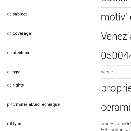
motivi 
dc:
subject
Venezi
dc:
coverage
05004
dc:
identifier
scodella
dc:
type
propri
dc:
rights
ceramic
pico:
materialAndTechnique
rdf:
type
arco:HistoricOrA
Bene Storico o