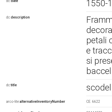
1550-
dc:
date
Framme
dc:
description
decora
petali 
e tracc
si pre
baccel
scodel
dc:
title
CE. 6622
arco-lite:
alternativeInventoryNumber