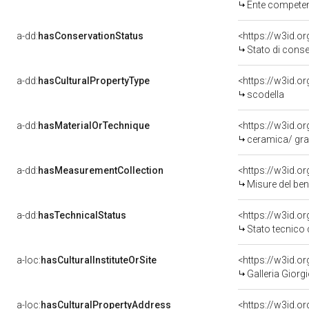
Ente competente per tutela del 
a-dd:
hasConservationStatus
<https://w3id.o
Stato di cons
a-dd:
hasCulturalPropertyType
scodella
a-dd:
hasMaterialOrTechnique
<https://w3id.or
ceramica/ graf
a-dd:
hasMeasurementCollection
<https://w3id.
Misure del be
a-dd:
hasTechnicalStatus
<https://w3id.o
Stato tecnico
a-loc:
hasCulturalInstituteOrSite
<https://w3id.o
Galleria Giorgi
a-loc:
hasCulturalPropertyAddress
<https://w3id.