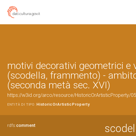
motivi decorativi geometrici e 
(scodella, frammento) - ambit
(seconda metà sec. XVI)
https://w3id.org/arco/resource/HistoricOrArtisticProperty/
HistoricOrArtisticProperty
ENTITÀ DI TIPO:
scodel
rdfs:
comment