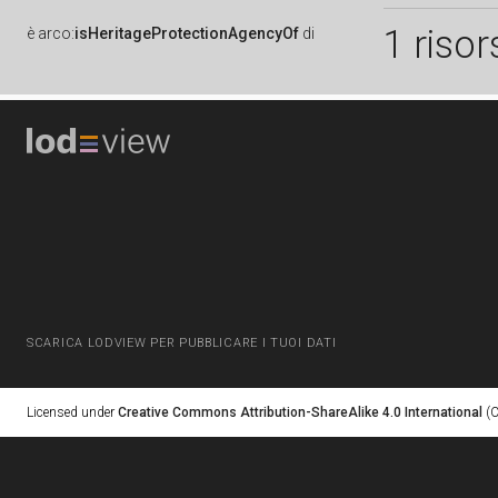
1 risor
è
arco:
isHeritageProtectionAgencyOf
di
SCARICA LODVIEW PER PUBBLICARE I TUOI DATI
Licensed under
Creative Commons Attribution-ShareAlike 4.0 International
(C