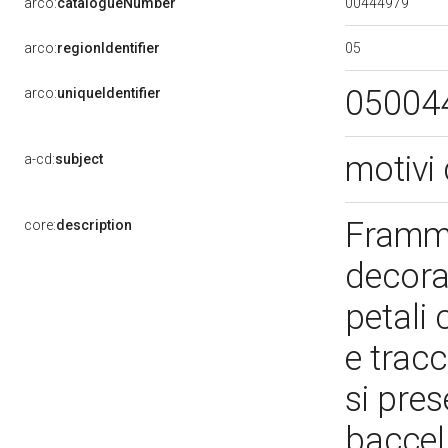
00444979
arco:
catalogueNumber
05
arco:
regionIdentifier
05004
arco:
uniqueIdentifier
motivi 
a-cd:
subject
Framme
core:
description
decora
petali 
e tracc
si pre
baccel