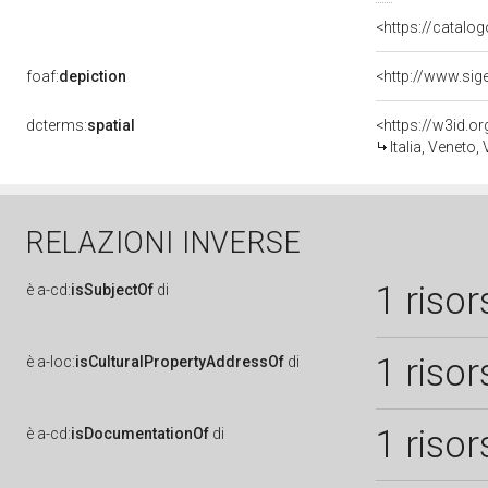
<https://catalog
foaf:
depiction
dcterms:
spatial
<https://w3id.
Italia, Veneto,
RELAZIONI INVERSE
1 risor
è
a-cd:
isSubjectOf
di
1 risor
è
a-loc:
isCulturalPropertyAddressOf
di
1 risor
è
a-cd:
isDocumentationOf
di