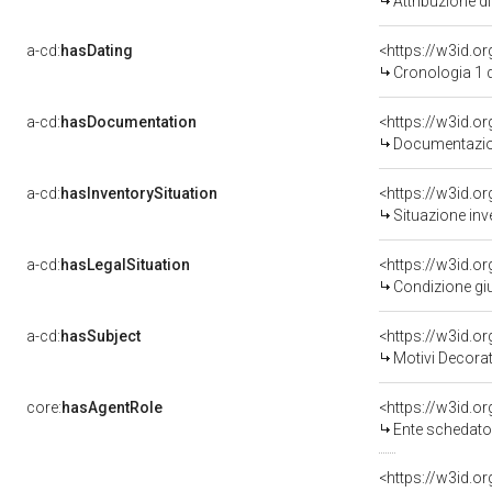
Attribuzione d
a-cd:
hasDating
<https://w3id.
Cronologia 1 
a-cd:
hasDocumentation
Documentazion
a-cd:
hasInventorySituation
<https://w3id.o
Situazione inv
a-cd:
hasLegalSituation
<https://w3id.o
Condizione giu
a-cd:
hasSubject
<https://w3id.
Motivi Decorat
core:
hasAgentRole
<https://w3id.
Ente schedato
<https://w3id.o