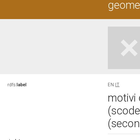
geometr
rdfs:
label
EN
IT
motivi 
(scode
(secon