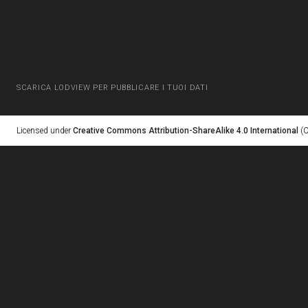
SCARICA LODVIEW PER PUBBLICARE I TUOI DATI
Licensed under
Creative Commons Attribution-ShareAlike 4.0 International
(C