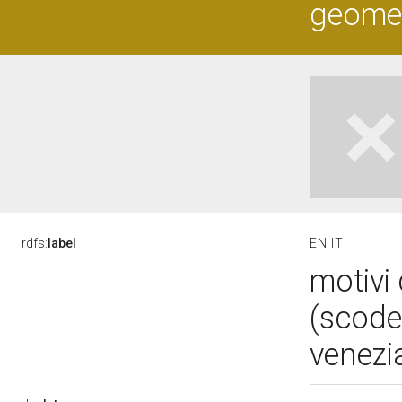
geometr
rdfs:
label
EN
IT
motivi 
(scode
venezia