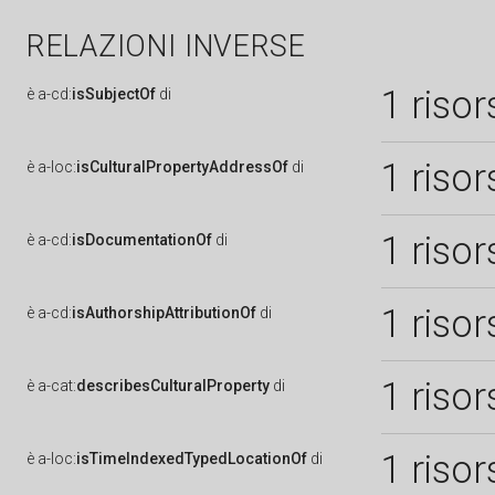
RELAZIONI INVERSE
1 risor
è
a-cd:
isSubjectOf
di
1 risor
è
a-loc:
isCulturalPropertyAddressOf
di
1 risor
è
a-cd:
isDocumentationOf
di
1 risor
è
a-cd:
isAuthorshipAttributionOf
di
1 risor
è
a-cat:
describesCulturalProperty
di
1 risor
è
a-loc:
isTimeIndexedTypedLocationOf
di