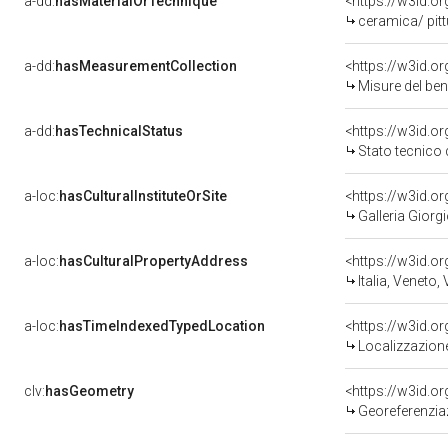
a-dd:
hasMaterialOrTechnique
<https://w3id.o
ceramica/ pit
a-dd:
hasMeasurementCollection
<https://w3id.
Misure del be
a-dd:
hasTechnicalStatus
<https://w3id.o
Stato tecnico
a-loc:
hasCulturalInstituteOrSite
<https://w3id.o
Galleria Giorgi
a-loc:
hasCulturalPropertyAddress
<https://w3id.
Italia, Veneto,
a-loc:
hasTimeIndexedTypedLocation
<https://w3id.
Localizzazione
clv:
hasGeometry
<https://w3id.
Georeferenzia