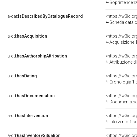
Soprintendenza Speciale 
a-cat:
isDescribedByCatalogueRecord
<https://w3id.
Scheda catalo
a-cd:
hasAcquisition
<https://w3id.o
Acquisizione 1
a-cd:
hasAuthorshipAttribution
Attribuzione d
a-cd:
hasDating
<https://w3id.
Cronologia 1 
a-cd:
hasDocumentation
Documentazion
a-cd:
hasIntervention
<https://w3id.o
Intervento 1 s
a-cd:
hasInventorySituation
<https://w3id.o