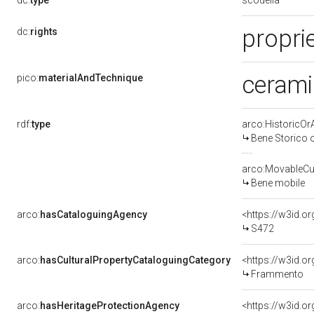
dc:
type
propri
dc:
rights
cerami
pico:
materialAndTechnique
rdf:
type
arco:HistoricOrA
Bene Storico o
arco:MovableCul
Bene mobile
arco:
hasCataloguingAgency
<https://w3id.
S472
arco:
hasCulturalPropertyCataloguingCategory
<https://w3id.o
Frammento
arco:
hasHeritageProtectionAgency
<https://w3id.