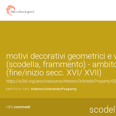
motivi decorativi geometrici e 
(scodella, frammento) - ambit
(fine/inizio secc. XVI/ XVII)
https://w3id.org/arco/resource/HistoricOrArtisticProperty/
HistoricOrArtisticProperty
ENTITÀ DI TIPO:
scodel
rdfs:
comment