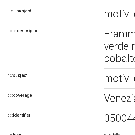
motivi 
a-cd:
subject
Framme
core:
description
verde r
cobal
motivi 
dc:
subject
Venezi
dc:
coverage
05004
dc:
identifier
scodella