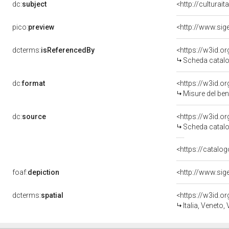
dc:
subject
<http://culturai
pico:
preview
dcterms:
isReferencedBy
<https://w3id.
Scheda catalo
dc:
format
<https://w3id.
Misure del be
dc:
source
<https://w3id.
Scheda catalo
<https://catalog
foaf:
depiction
dcterms:
spatial
<https://w3id.
Italia, Veneto,