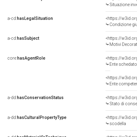
Situazione inv
a-cd:
hasLegalSituation
<https://w3id.o
Condizione giu
a-cd:
hasSubject
<https://w3id.
Motivi Decorat
core:
hasAgentRole
<https://w3id.
Ente schedato
<https://w3id.o
Ente competente per tutela del 
a-dd:
hasConservationStatus
<https://w3id.o
Stato di cons
a-dd:
hasCulturalPropertyType
scodella