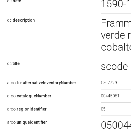
1590-
dc:
date
Framme
dc:
description
verde r
cobal
scodel
dc:
title
CE. 7729
arco-lite:
alternativeInventoryNumber
00445051
arco:
catalogueNumber
05
arco:
regionIdentifier
05004
arco:
uniqueIdentifier