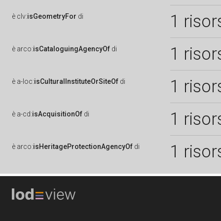
1 risor
è
clv:
isGeometryFor
di
1 risor
è
arco:
isCataloguingAgencyOf
di
1 risor
è
a-loc:
isCulturalInstituteOrSiteOf
di
1 risor
è
a-cd:
isAcquisitionOf
di
1 risor
è
arco:
isHeritageProtectionAgencyOf
di