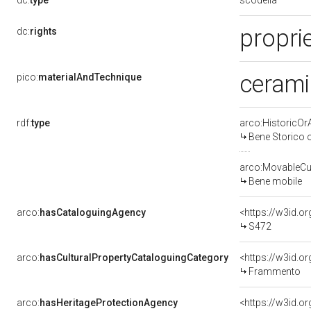
dc:
type
propri
dc:
rights
cerami
pico:
materialAndTechnique
rdf:
type
arco:HistoricOrA
Bene Storico o
arco:MovableCul
Bene mobile
arco:
hasCataloguingAgency
<https://w3id.
S472
arco:
hasCulturalPropertyCataloguingCategory
<https://w3id.o
Frammento
arco:
hasHeritageProtectionAgency
<https://w3id.