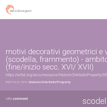
motivi decorativi geometrici e 
(scodella, frammento) - ambit
(fine/inizio secc. XVI/ XVII)
https://w3id.org/arco/resource/HistoricOrArtisticProperty/
HistoricOrArtisticProperty
ENTITÀ DI TIPO:
scodel
rdfs:
comment