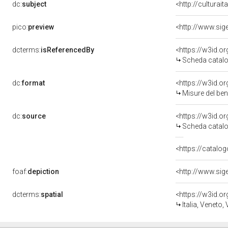
dc:
subject
<http://culturai
pico:
preview
dcterms:
isReferencedBy
<https://w3id.
Scheda catalo
dc:
format
<https://w3id.
Misure del be
dc:
source
<https://w3id.
Scheda catalo
<https://catalog
foaf:
depiction
dcterms:
spatial
<https://w3id.
Italia, Veneto,