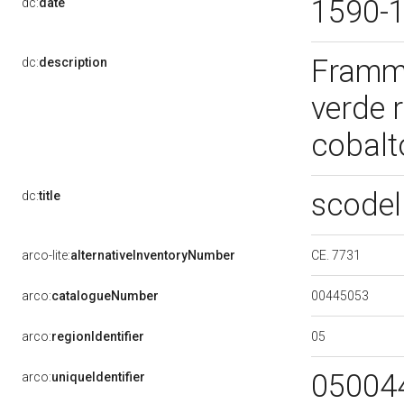
1590-
dc:
date
Framme
dc:
description
verde r
cobal
scodel
dc:
title
CE. 7731
arco-lite:
alternativeInventoryNumber
00445053
arco:
catalogueNumber
05
arco:
regionIdentifier
05004
arco:
uniqueIdentifier