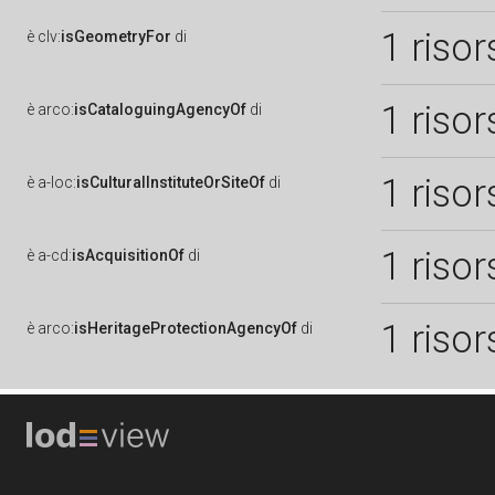
1 risor
è
clv:
isGeometryFor
di
1 risor
è
arco:
isCataloguingAgencyOf
di
1 risor
è
a-loc:
isCulturalInstituteOrSiteOf
di
1 risor
è
a-cd:
isAcquisitionOf
di
1 risor
è
arco:
isHeritageProtectionAgencyOf
di