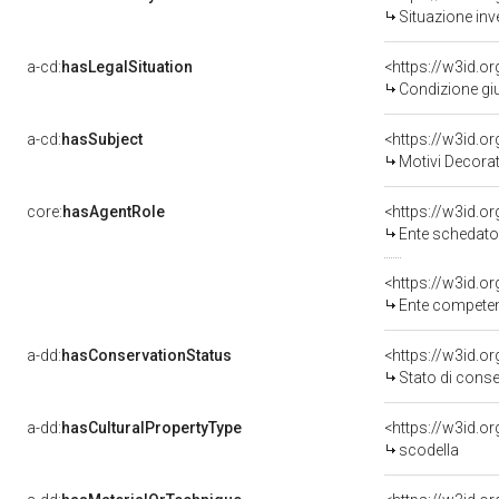
Situazione inv
a-cd:
hasLegalSituation
<https://w3id.o
Condizione giu
a-cd:
hasSubject
<https://w3id.
Motivi Decorat
core:
hasAgentRole
<https://w3id.
Ente schedato
<https://w3id.o
Ente competente per tutela del 
a-dd:
hasConservationStatus
<https://w3id.o
Stato di cons
a-dd:
hasCulturalPropertyType
scodella