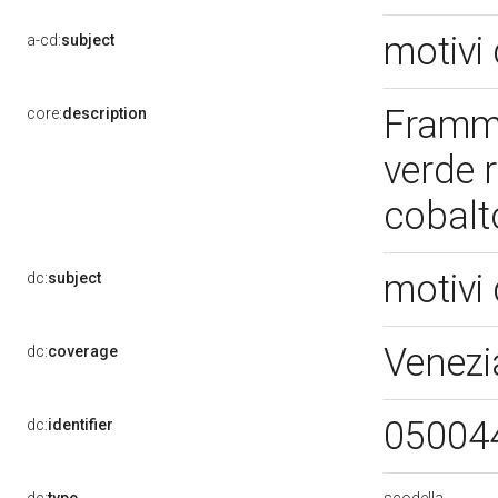
motivi 
a-cd:
subject
Framme
core:
description
verde r
cobal
motivi 
dc:
subject
Venezi
dc:
coverage
05004
dc:
identifier
scodella