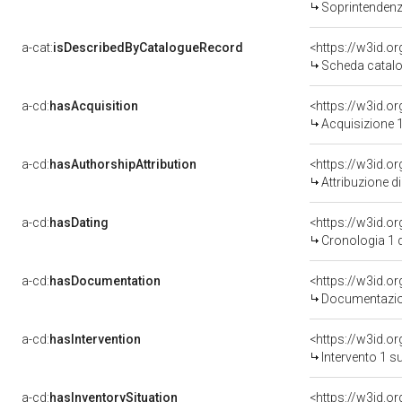
Soprintendenza Speciale 
a-cat:
isDescribedByCatalogueRecord
<https://w3id.
Scheda catalo
a-cd:
hasAcquisition
<https://w3id.o
Acquisizione 1
a-cd:
hasAuthorshipAttribution
Attribuzione d
a-cd:
hasDating
<https://w3id.
Cronologia 1 
a-cd:
hasDocumentation
Documentazion
a-cd:
hasIntervention
<https://w3id.o
Intervento 1 s
a-cd:
hasInventorySituation
<https://w3id.o