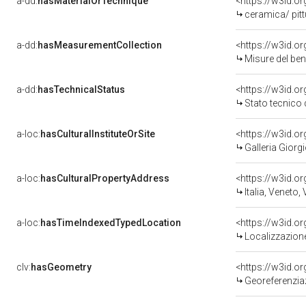
a-dd:
hasMaterialOrTechnique
<https://w3id.o
ceramica/ pit
a-dd:
hasMeasurementCollection
<https://w3id.
Misure del be
a-dd:
hasTechnicalStatus
<https://w3id.o
Stato tecnico
a-loc:
hasCulturalInstituteOrSite
<https://w3id.o
Galleria Giorgi
a-loc:
hasCulturalPropertyAddress
<https://w3id.
Italia, Veneto,
a-loc:
hasTimeIndexedTypedLocation
<https://w3id.
Localizzazione
clv:
hasGeometry
<https://w3id.
Georeferenzia