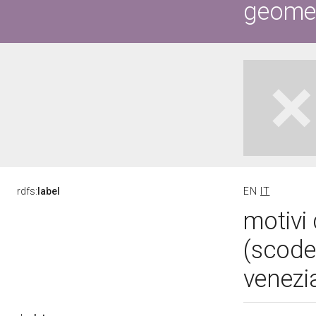
geometr
rdfs:
label
EN
IT
motivi 
(scode
venezia