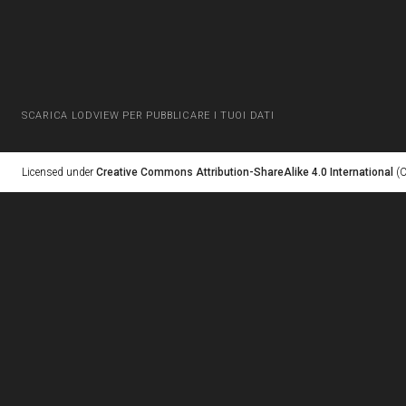
SCARICA LODVIEW PER PUBBLICARE I TUOI DATI
Licensed under
Creative Commons Attribution-ShareAlike 4.0 International
(C