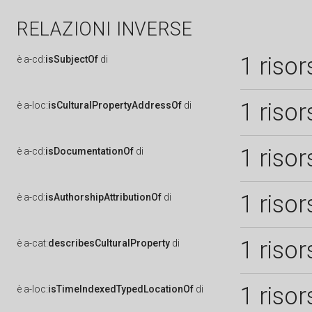
RELAZIONI INVERSE
1 risor
è
a-cd:
isSubjectOf
di
1 risor
è
a-loc:
isCulturalPropertyAddressOf
di
1 risor
è
a-cd:
isDocumentationOf
di
1 risor
è
a-cd:
isAuthorshipAttributionOf
di
1 risor
è
a-cat:
describesCulturalProperty
di
1 risor
è
a-loc:
isTimeIndexedTypedLocationOf
di