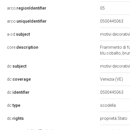
05
arco:
regionIdentifier
arco:
uniqueIdentifier
0500445063
a-cd:
subject
motivi decorativ
core:
description
Frammento di fond
blu cobalto, b
dc:
subject
motivi decorativ
dc:
coverage
Venezia (VE)
dc:
identifier
0500445063
scodella
dc:
type
dc:
rights
proprietà Stato