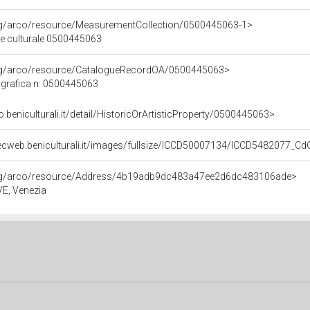
org/arco/resource/MeasurementCollection/0500445063-1>
ne culturale 0500445063
org/arco/resource/CatalogueRecordOA/0500445063>
grafica n: 0500445063
o.beniculturali.it/detail/HistoricOrArtisticProperty/0500445063>
ecweb.beniculturali.it/images/fullsize/ICCD50007134/ICCD5482077_C
org/arco/resource/Address/4b19adb9dc483a47ee2d6dc483106ade>
 VE, Venezia