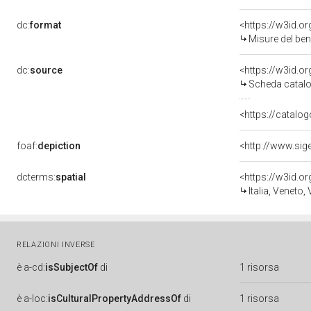
dc:
format
<https://w3id.
Misure del be
dc:
source
<https://w3id.
Scheda catalo
<https://catalog
foaf:
depiction
<http://www.sig
dcterms:
spatial
<https://w3id.
Italia, Veneto,
RELAZIONI INVERSE
è
a-cd:
isSubjectOf
di
1 risorsa
è
a-loc:
isCulturalPropertyAddressOf
di
1 risorsa