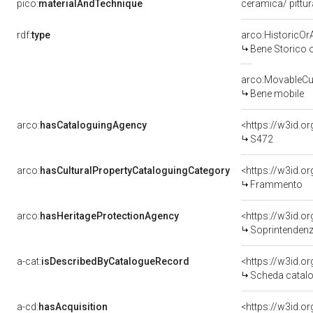
pico:
materialAndTechnique
ceramica/ pittu
rdf:
type
arco:HistoricOrA
Bene Storico o
arco:MovableCul
Bene mobile
arco:
hasCataloguingAgency
<https://w3id.
S472
arco:
hasCulturalPropertyCataloguingCategory
<https://w3id.o
Frammento
arco:
hasHeritageProtectionAgency
<https://w3id.
Soprintendenza 
a-cat:
isDescribedByCatalogueRecord
<https://w3id.
Scheda catalo
a-cd:
hasAcquisition
<https://w3id.o