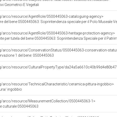
ivi Geometrici E Vegetali
org/arco/resource/AgentRole/0500445063-cataloguing-agency>
re del bene 0500445063: Soprintendenza speciale per il Polo Museale V
rg/arco/resource/AgentRole/0500445063-heritage-protection-agency>
 tutela del bene 0500445063: Soprintendenza Speciale per il Patrimonio Storico Artistico Etnoantr
rg/arco/resource/ConservationStatus/0500445063-conservation-statu
ervazione 1 del bene: 0500445063
org/arco/resource/CulturalPropertyType/da24a5a6610c40b99d4e80b4
rg/arco/resource/TechnicalCharacteristic/ceramica-pittura-ingobbio>
tura/ ingobbio
org/arco/resource/MeasurementCollection/0500445063-1>
ne culturale 0500445063