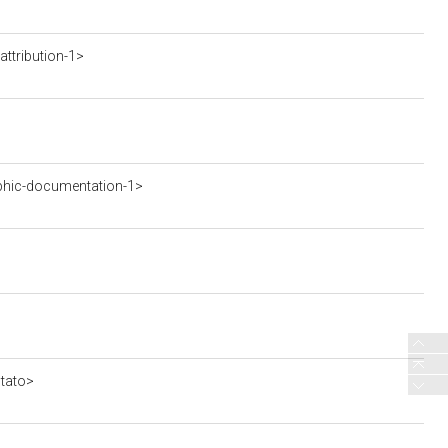
ttribution-1>
phic-documentation-1>
stato>