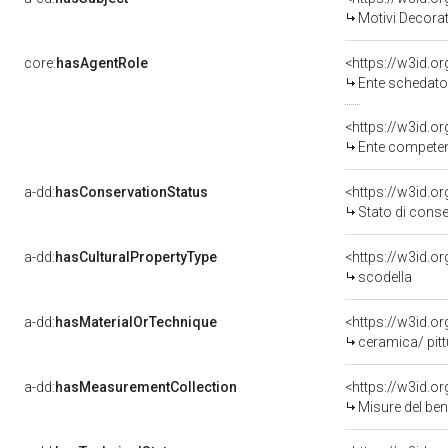
Motivi Decorat
core:
hasAgentRole
<https://w3id.
Ente schedato
<https://w3id.o
Ente competente per
a-dd:
hasConservationStatus
<https://w3id.o
Stato di cons
a-dd:
hasCulturalPropertyType
<https://w3id.
scodella
a-dd:
hasMaterialOrTechnique
<https://w3id.o
ceramica/ pit
a-dd:
hasMeasurementCollection
<https://w3id.
Misure del be