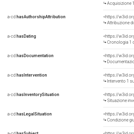
Acquisizione 1
a-cd:
hasAuthorshipAttribution
<https://w3id.o
Attribuzione d
a-cd:
hasDating
<https://w3id.
Cronologia 1 
a-cd:
hasDocumentation
<https://w3id.
Documentazion
a-cd:
hasIntervention
<https://w3id.o
Intervento 1 s
a-cd:
hasInventorySituation
<https://w3id.o
Situazione inv
a-cd:
hasLegalSituation
<https://w3id.o
Condizione giu
a-cd:
hasSubject
<https://w3id.