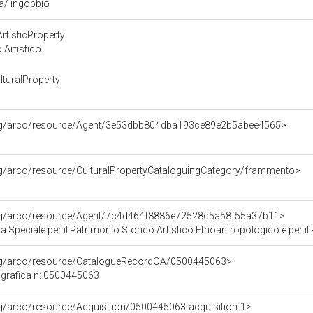
ra/ ingobbio
rtisticProperty
 Artistico
turalProperty
org/arco/resource/Agent/3e53dbb804dba193ce89e2b5abee4565>
rg/arco/resource/CulturalPropertyCataloguingCategory/frammento>
org/arco/resource/Agent/7c4d464f8886e72528c5a58f55a37b11>
Speciale per il Patrimonio Storico Artistico Etnoantropologico e per il Po
org/arco/resource/CatalogueRecordOA/0500445063>
grafica n: 0500445063
rg/arco/resource/Acquisition/0500445063-acquisition-1>