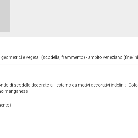
i geometrici e vegetali (scodella, frammento) - ambito veneziano (fine/ini
o di scodella decorato all' esterno da motivi decorativi indefiniti. Color
runo manganese
mento)