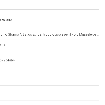
eneziano
opologico e per il Polo Museale della citta' di Venezia e dei comuni della gronda lagunare
s-1>
7572d4ab>