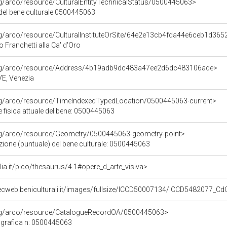
rg/arco/resource/CulturalEntityTechnicalStatus/0500445063>
 del bene culturale 0500445063
rg/arco/resource/CulturalInstituteOrSite/64e2e13cb4fda44e6ceb1d36
o Franchetti alla Ca' d'Oro
org/arco/resource/Address/4b19adb9dc483a47ee2d6dc483106ade>
 VE, Venezia
org/arco/resource/TimeIndexedTypedLocation/0500445063-current>
 fisica attuale del bene: 0500445063
org/arco/resource/Geometry/0500445063-geometry-point>
zione (puntuale) del bene culturale: 0500445063
talia.it/pico/thesaurus/4.1#opere_d_arte_visiva>
ecweb.beniculturali.it/images/fullsize/ICCD50007134/ICCD5482077_C
org/arco/resource/CatalogueRecordOA/0500445063>
grafica n: 0500445063