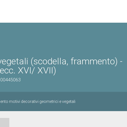
vegetali (scodella, frammento) -
ecc. XVI/ XVII)
0500445063
nto motivi decorativi geometrici e vegetali