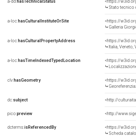
a-dd:
hasTechnicalStatus
<https://w3id.o
Stato tecnico
a-loc:
hasCulturalInstituteOrSite
<https://w3id.o
Galleria Giorgi
a-loc:
hasCulturalPropertyAddress
<https://w3id.
Italia, Veneto,
a-loc:
hasTimeIndexedTypedLocation
<https://w3id.
Localizzazione
clv:
hasGeometry
<https://w3id.
Georeferenzia
dc:
subject
<http://culturai
pico:
preview
<http://www.sig
dcterms:
isReferencedBy
<https://w3id.
Scheda catalo