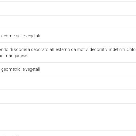
i geometrici e vegetali
o di scodella decorato all' esterno da motivi decorativi indefiniti. Color
runo manganese
i geometrici e vegetali