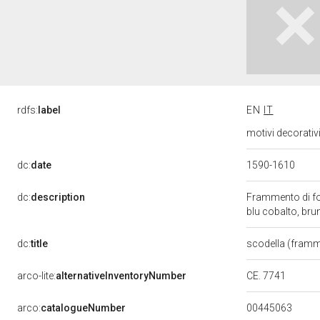
rdfs:
label
EN
IT
motivi decorativ
dc:
date
1590-1610
dc:
description
Frammento di fond
blu cobalto, b
dc:
title
scodella (fram
CE. 7741
arco-lite:
alternativeInventoryNumber
00445063
arco:
catalogueNumber