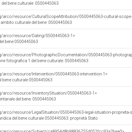
 del bene culturale: 0500445063
rg/arco/resource/CulturalScopeAttribution/0500445063-cultural-scope-a
i ambito culturale del bene: 0500445063
org/arco/resource/Dating/0500445063-1>
del bene 0500445063
org/arco/resource/PhotographicDocumentation/0500445063-photogra
e fotografica 1 del bene culturale: 0500445063
rg/arco/resource/Intervention/0500445063-intervention-1>
ul bene culturale 0500445063
rg/arco/resource/InventorySituation/0500445063-1>
entariale del bene: 0500445063
rg/arco/resource/LegalSituation/0500445063-legal-situation-proprieta-
ridica del bene culturale 0500445063: proprietà Stato
org/arco/resource/Subject/ca8954d8b98836755d052fcc93a2bea0>