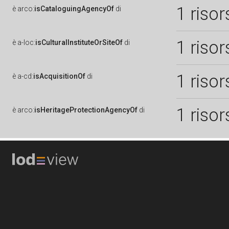
1 risor
è
arco:
isCataloguingAgencyOf
di
1 risor
è
a-loc:
isCulturalInstituteOrSiteOf
di
1 risor
è
a-cd:
isAcquisitionOf
di
1 risor
è
arco:
isHeritageProtectionAgencyOf
di