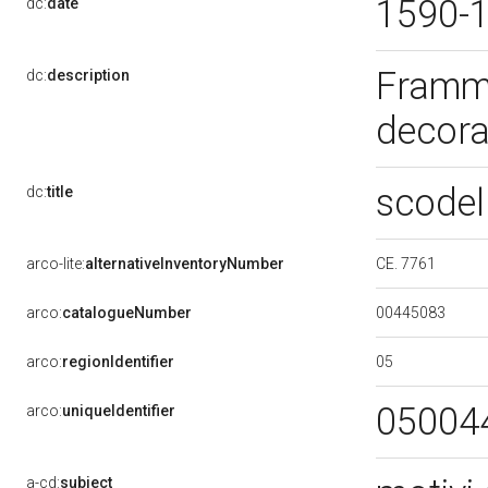
1590-
dc:
date
Framme
dc:
description
decora
scodel
dc:
title
CE. 7761
arco-lite:
alternativeInventoryNumber
00445083
arco:
catalogueNumber
05
arco:
regionIdentifier
05004
arco:
uniqueIdentifier
a-cd:
subject