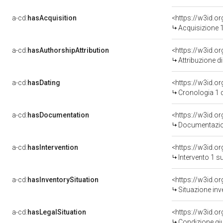
a-cd:
hasAcquisition
<https://w3id.o
Acquisizione 1
a-cd:
hasAuthorshipAttribution
Attribuzione d
a-cd:
hasDating
<https://w3id.
Cronologia 1 
a-cd:
hasDocumentation
Documentazion
a-cd:
hasIntervention
<https://w3id.o
Intervento 1 s
a-cd:
hasInventorySituation
<https://w3id.o
Situazione inv
a-cd:
hasLegalSituation
<https://w3id.o
Condizione giu