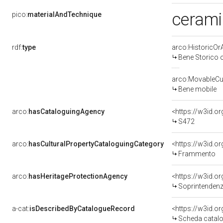
cerami
pico:
materialAndTechnique
rdf:
type
arco:HistoricOrA
Bene Storico o
arco:MovableCul
Bene mobile
arco:
hasCataloguingAgency
<https://w3id.
S472
arco:
hasCulturalPropertyCataloguingCategory
<https://w3id.o
Frammento
arco:
hasHeritageProtectionAgency
<https://w3id.
Soprintendenza Speciale 
a-cat:
isDescribedByCatalogueRecord
<https://w3id.
Scheda catalo