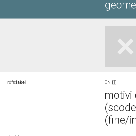
geometr
rdfs:
label
EN
IT
motivi 
(scode
(fine/i