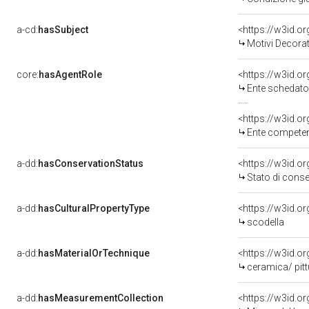
a-cd:
hasSubject
<https://w3id.
Motivi Decorat
core:
hasAgentRole
<https://w3id.
Ente schedato
<https://w3id.o
Ente competente per tutela del 
a-dd:
hasConservationStatus
<https://w3id.o
Stato di cons
a-dd:
hasCulturalPropertyType
scodella
a-dd:
hasMaterialOrTechnique
<https://w3id.o
ceramica/ pit
a-dd:
hasMeasurementCollection
<https://w3id.