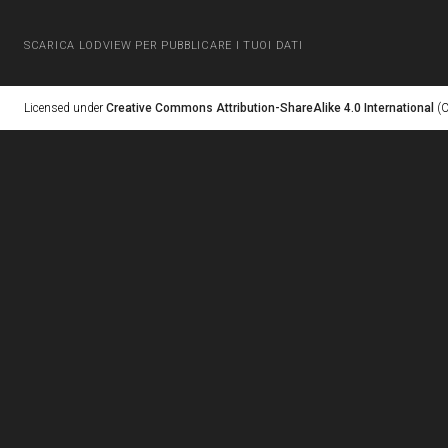
SCARICA LODVIEW PER PUBBLICARE I TUOI DATI
Licensed under
Creative Commons Attribution-ShareAlike 4.0 International
(C