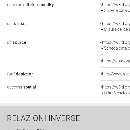
dcterms:
isReferencedBy
<https://w3id.
Scheda catalo
dc:
format
<https://w3id.
Misure del be
dc:
source
<https://w3id.
Scheda catalo
<https://catalog
foaf:
depiction
dcterms:
spatial
<https://w3id.
Italia, Veneto,
RELAZIONI INVERSE