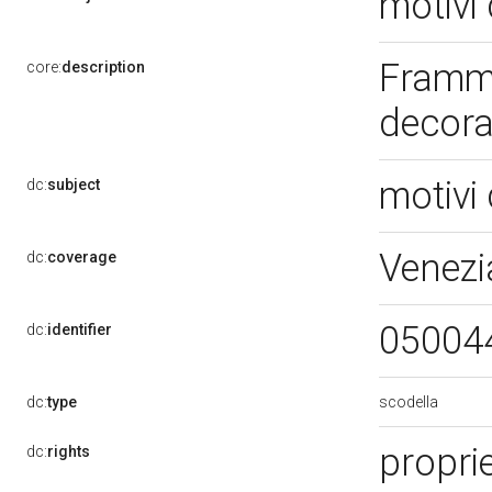
motivi 
Framme
core:
description
decora
motivi 
dc:
subject
Venezi
dc:
coverage
05004
dc:
identifier
scodella
dc:
type
propri
dc:
rights