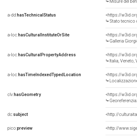
Misure del be
a-dd:
hasTechnicalStatus
<https://w3id.o
Stato tecnico
a-loc:
hasCulturalInstituteOrSite
<https://w3id.o
Galleria Giorgi
a-loc:
hasCulturalPropertyAddress
<https://w3id.
Italia, Veneto,
a-loc:
hasTimeIndexedTypedLocation
<https://w3id.
Localizzazione
clv:
hasGeometry
<https://w3id.
Georeferenzia
dc:
subject
<http://culturai
pico:
preview