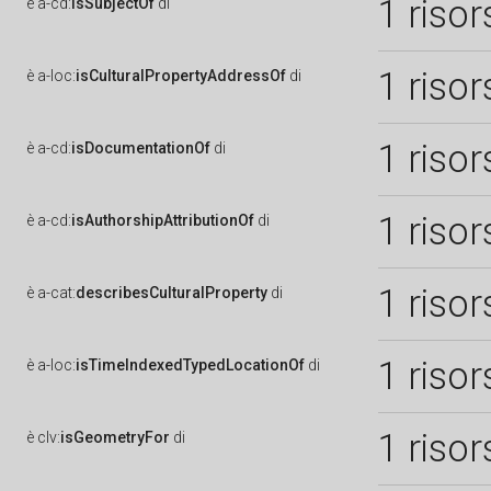
1 risor
è
a-cd:
isSubjectOf
di
1 risor
è
a-loc:
isCulturalPropertyAddressOf
di
1 risor
è
a-cd:
isDocumentationOf
di
1 risor
è
a-cd:
isAuthorshipAttributionOf
di
1 risor
è
a-cat:
describesCulturalProperty
di
1 risor
è
a-loc:
isTimeIndexedTypedLocationOf
di
1 risor
è
clv:
isGeometryFor
di