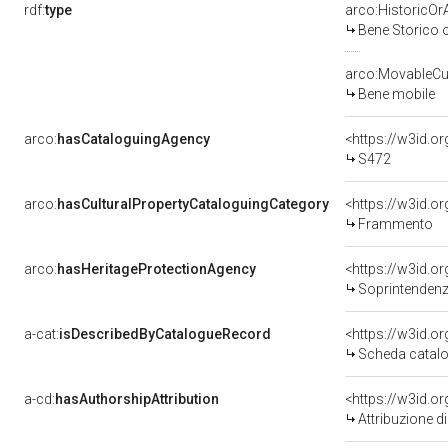
rdf:
type
arco:HistoricOrA
Bene Storico o
arco:MovableCul
Bene mobile
arco:
hasCataloguingAgency
<https://w3id.
S472
arco:
hasCulturalPropertyCataloguingCategory
<https://w3id.o
Frammento
arco:
hasHeritageProtectionAgency
<https://w3id.
Soprintendenza 
a-cat:
isDescribedByCatalogueRecord
<https://w3id.
Scheda catalo
a-cd:
hasAuthorshipAttribution
<https://w3id.o
Attribuzione d