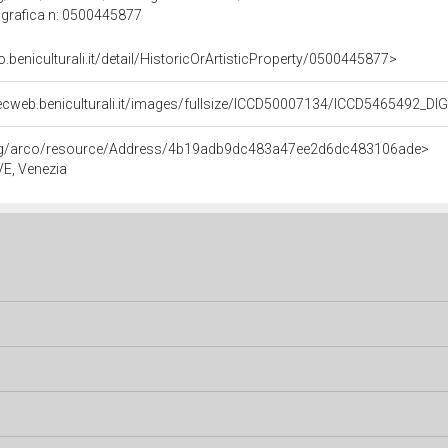
grafica n: 0500445877
o.beniculturali.it/detail/HistoricOrArtisticProperty/0500445877>
ecweb.beniculturali.it/images/fullsize/ICCD50007134/ICCD5465492_D
org/arco/resource/Address/4b19adb9dc483a47ee2d6dc483106ade>
 VE, Venezia