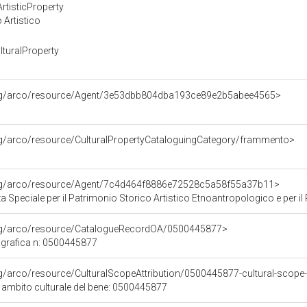
rtisticProperty
 Artistico
turalProperty
org/arco/resource/Agent/3e53dbb804dba193ce89e2b5abee4565>
rg/arco/resource/CulturalPropertyCataloguingCategory/frammento>
org/arco/resource/Agent/7c4d464f8886e72528c5a58f55a37b11>
Speciale per il Patrimonio Storico Artistico Etnoantropologico e per il Po
org/arco/resource/CatalogueRecordOA/0500445877>
grafica n: 0500445877
rg/arco/resource/CulturalScopeAttribution/0500445877-cultural-scope-a
i ambito culturale del bene: 0500445877