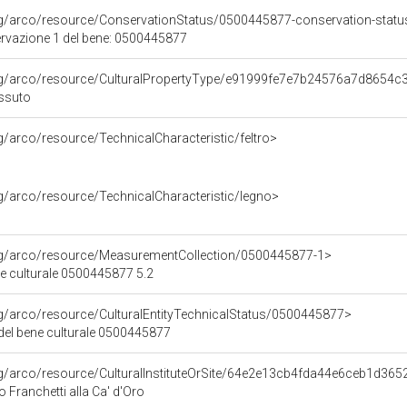
rg/arco/resource/ConservationStatus/0500445877-conservation-statu
ervazione 1 del bene: 0500445877
org/arco/resource/CulturalPropertyType/e91999fe7e7b24576a7d8654c
ssuto
rg/arco/resource/TechnicalCharacteristic/feltro>
rg/arco/resource/TechnicalCharacteristic/legno>
org/arco/resource/MeasurementCollection/0500445877-1>
ne culturale 0500445877 5.2
rg/arco/resource/CulturalEntityTechnicalStatus/0500445877>
 del bene culturale 0500445877
rg/arco/resource/CulturalInstituteOrSite/64e2e13cb4fda44e6ceb1d36
o Franchetti alla Ca' d'Oro