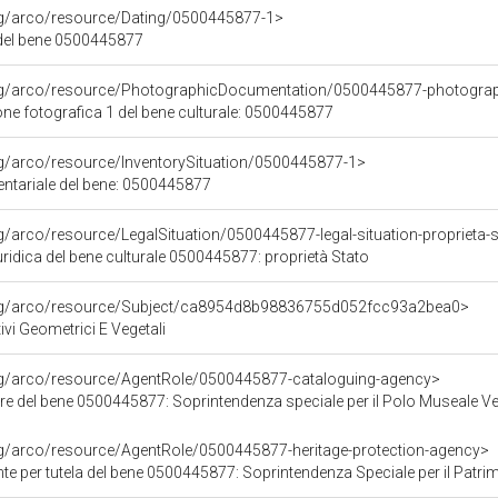
org/arco/resource/Dating/0500445877-1>
del bene 0500445877
org/arco/resource/PhotographicDocumentation/0500445877-photogra
e fotografica 1 del bene culturale: 0500445877
rg/arco/resource/InventorySituation/0500445877-1>
entariale del bene: 0500445877
rg/arco/resource/LegalSituation/0500445877-legal-situation-proprieta-
ridica del bene culturale 0500445877: proprietà Stato
org/arco/resource/Subject/ca8954d8b98836755d052fcc93a2bea0>
ivi Geometrici E Vegetali
org/arco/resource/AgentRole/0500445877-cataloguing-agency>
re del bene 0500445877: Soprintendenza speciale per il Polo Museale V
rg/arco/resource/AgentRole/0500445877-heritage-protection-agency>
 tutela del bene 0500445877: Soprintendenza Speciale per il Patrimonio Storico Artistico Etnoantr