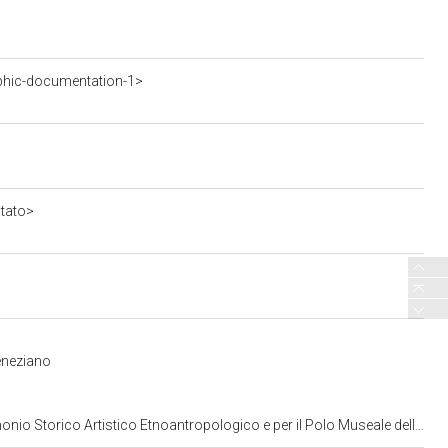
phic-documentation-1>
stato>
eneziano
opologico e per il Polo Museale della citta' di Venezia e dei comuni della gronda lagunare