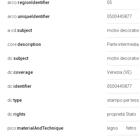
05
arco:
regionIdentifier
arco:
uniqueIdentifier
0500445877
a-cd:
subject
motivi decorativ
core:
description
Parte intermedia
dc:
subject
motivi decorativ
dc:
coverage
Venezia (VE)
dc:
identifier
0500445877
dc:
type
stampo per tes
dc:
rights
proprietà Stato
legno
feltro
pico:
materialAndTechnique