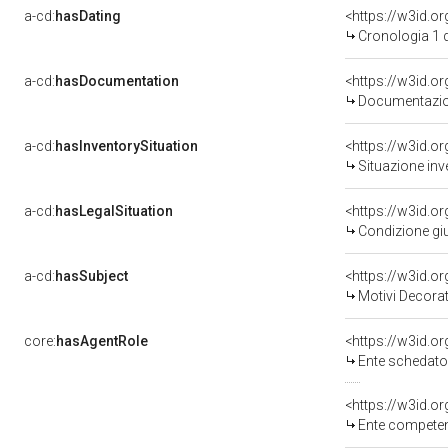
a-cd:
hasDating
<https://w3id.
Cronologia 1 
a-cd:
hasDocumentation
<https://w3id.
Documentazion
a-cd:
hasInventorySituation
<https://w3id.o
Situazione inv
a-cd:
hasLegalSituation
<https://w3id.o
Condizione giu
a-cd:
hasSubject
<https://w3id.
Motivi Decorat
core:
hasAgentRole
<https://w3id.
Ente schedato
<https://w3id.o
Ente competente per