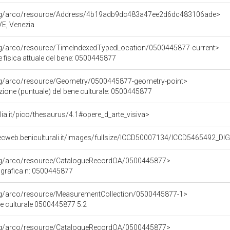
org/arco/resource/Address/4b19adb9dc483a47ee2d6dc483106ade>
 VE, Venezia
org/arco/resource/TimeIndexedTypedLocation/0500445877-current>
 fisica attuale del bene: 0500445877
org/arco/resource/Geometry/0500445877-geometry-point>
zione (puntuale) del bene culturale: 0500445877
talia.it/pico/thesaurus/4.1#opere_d_arte_visiva>
ecweb.beniculturali.it/images/fullsize/ICCD50007134/ICCD5465492_D
org/arco/resource/CatalogueRecordOA/0500445877>
grafica n: 0500445877
org/arco/resource/MeasurementCollection/0500445877-1>
ne culturale 0500445877 5.2
org/arco/resource/CatalogueRecordOA/0500445877>