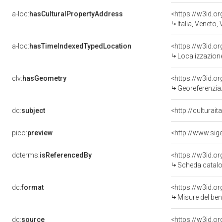
a-loc:
hasCulturalPropertyAddress
<https://w3id.
Italia, Veneto,
a-loc:
hasTimeIndexedTypedLocation
<https://w3id.
Localizzazione
clv:
hasGeometry
<https://w3id.
Georeferenzia
dc:
subject
<http://culturai
pico:
preview
<http://www.sig
dcterms:
isReferencedBy
<https://w3id.
Scheda catalo
dc:
format
<https://w3id.
Misure del be
dc:
source
<https://w3id.