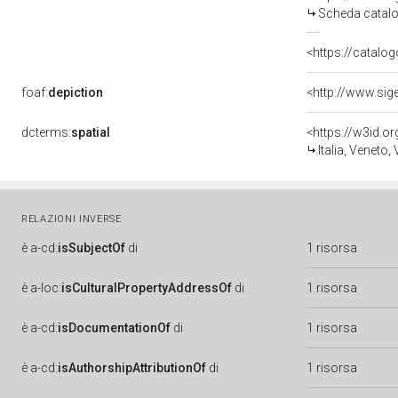
Scheda catalo
<https://catalog
foaf:
depiction
<http://www.sig
dcterms:
spatial
<https://w3id.
Italia, Veneto,
RELAZIONI INVERSE
è
a-cd:
isSubjectOf
di
1 risorsa
è
a-loc:
isCulturalPropertyAddressOf
di
1 risorsa
è
a-cd:
isDocumentationOf
di
1 risorsa
è
a-cd:
isAuthorshipAttributionOf
di
1 risorsa