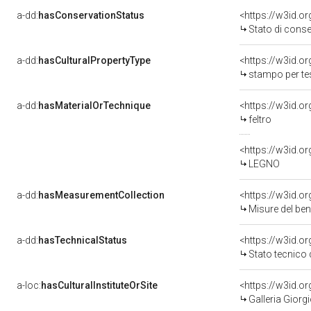
a-dd:
hasConservationStatus
<https://w3id.o
Stato di cons
a-dd:
hasCulturalPropertyType
<https://w3id.
stampo per te
a-dd:
hasMaterialOrTechnique
<https://w3id.o
feltro
<https://w3id.o
LEGNO
a-dd:
hasMeasurementCollection
<https://w3id.
Misure del be
a-dd:
hasTechnicalStatus
<https://w3id.o
Stato tecnico
a-loc:
hasCulturalInstituteOrSite
<https://w3id.o
Galleria Giorgi