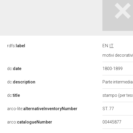
rdfs:
label
EN
IT
motivi decorativ
dc:
date
1800-1899
dc:
description
Parte intermedia
dc:
title
stampo (per te
ST. 77
arco-lite:
alternativeInventoryNumber
00445877
arco:
catalogueNumber