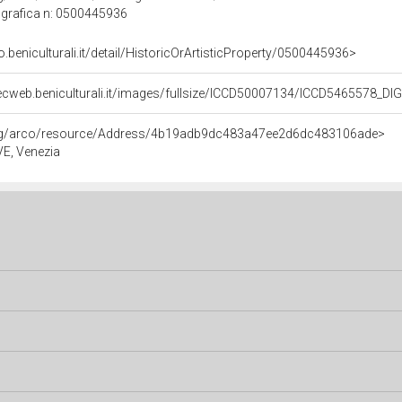
grafica n: 0500445936
o.beniculturali.it/detail/HistoricOrArtisticProperty/0500445936>
ecweb.beniculturali.it/images/fullsize/ICCD50007134/ICCD5465578_D
org/arco/resource/Address/4b19adb9dc483a47ee2d6dc483106ade>
 VE, Venezia