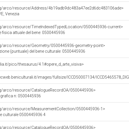
org/arco/resource/Address/4b19adb9dc483a47ee2d6dc483106ade>
 VE, Venezia
org/arco/resource/TimeIndexedTypedLocation/0500445936-current>
 fisica attuale del bene: 0500445936
org/arco/resource/Geometry/0500445936-geometry-point>
zione (puntuale) del bene culturale: 0500445936
talia.it/pico/thesaurus/4.1#opere_d_arte_visiva>
ecweb.beniculturali.it/images/fullsize/ICCD50007134/ICCD5465578_D
org/arco/resource/CatalogueRecordOA/0500445936>
grafica n: 0500445936
org/arco/resource/MeasurementCollection/0500445936-1>
ne culturale 0500445936 4
org/arco/resource/CatalogueRecordOA/0500445936>