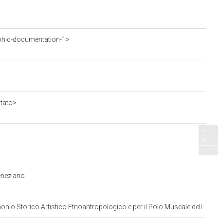
phic-documentation-1>
stato>
eneziano
opologico e per il Polo Museale della citta' di Venezia e dei comuni della gronda lagunare