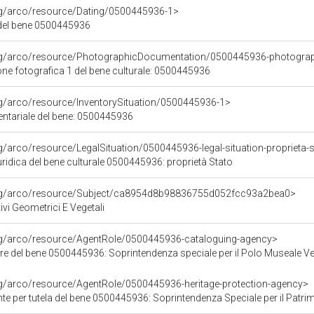
org/arco/resource/Dating/0500445936-1>
del bene 0500445936
org/arco/resource/PhotographicDocumentation/0500445936-photogra
e fotografica 1 del bene culturale: 0500445936
rg/arco/resource/InventorySituation/0500445936-1>
entariale del bene: 0500445936
rg/arco/resource/LegalSituation/0500445936-legal-situation-proprieta-
ridica del bene culturale 0500445936: proprietà Stato
org/arco/resource/Subject/ca8954d8b98836755d052fcc93a2bea0>
ivi Geometrici E Vegetali
org/arco/resource/AgentRole/0500445936-cataloguing-agency>
re del bene 0500445936: Soprintendenza speciale per il Polo Museale V
rg/arco/resource/AgentRole/0500445936-heritage-protection-agency>
 tutela del bene 0500445936: Soprintendenza Speciale per il Patrimonio Storico Artistico Etnoantr