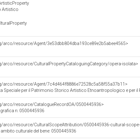
rtisticProperty
 Artistico
turalProperty
org/arco/resource/Agent/3e53dbb804dba193ce89e2b5abee4565>
rg/arco/resource/CulturalPropertyCataloguingCategory/opera-isolata>
org/arco/resource/Agent/7c4d464f8886e72528c5a58f55a37b11>
Speciale per il Patrimonio Storico Artistico Etnoantropologico e per il Po
org/arco/resource/CatalogueRecordOA/0500445936>
grafica n: 0500445936
rg/arco/resource/CulturalScopeAttribution/0500445936-cultural-scope-a
i ambito culturale del bene: 0500445936