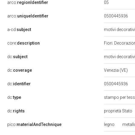
05
arco:
regionIdentifier
arco:
uniqueIdentifier
0500445936
a-cd:
subject
motivi decorativ
core:
description
Fiori. Decorazion
dc:
subject
motivi decorativ
dc:
coverage
Venezia (VE)
dc:
identifier
0500445936
dc:
type
stampo per tes
dc:
rights
proprietà Stato
legno
metal
pico:
materialAndTechnique