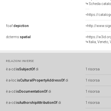
Scheda catalo
<https://catalog
foaf:
depiction
<http://www.sig
dcterms:
spatial
<https://w3id.
Italia, Veneto,
RELAZIONI INVERSE
è
a-cd:
isSubjectOf
di
1 risorsa
è
a-loc:
isCulturalPropertyAddressOf
di
1 risorsa
è
a-cd:
isDocumentationOf
di
1 risorsa
è
a-cd:
isAuthorshipAttributionOf
di
1 risorsa