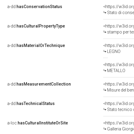
a-dd:
hasConservationStatus
<https://w3id.o
Stato di cons
a-dd:
hasCulturalPropertyType
<https://w3id.
stampo per te
a-dd:
hasMaterialOrTechnique
<https://w3id.o
LEGNO
<https://w3id.o
METALLO
a-dd:
hasMeasurementCollection
<https://w3id.
Misure del be
a-dd:
hasTechnicalStatus
<https://w3id.o
Stato tecnico
a-loc:
hasCulturalInstituteOrSite
<https://w3id.o
Galleria Giorgi