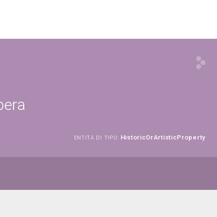
pera
HistoricOrArtisticProperty
ENTITÀ DI TIPO: