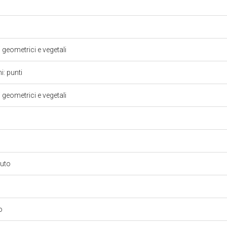
i geometrici e vegetali
i: punti
i geometrici e vegetali
suto
lo