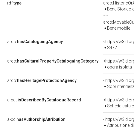
rdf:
type
arco:HistoricOrA
Bene Storico o
arco:MovableCul
Bene mobile
arco:
hasCataloguingAgency
<https://w3id.
S472
arco:
hasCulturalPropertyCataloguingCategory
<https://w3id.o
opera isolata
arco:
hasHeritageProtectionAgency
<https://w3id.
Soprintendenza 
a-cat:
isDescribedByCatalogueRecord
<https://w3id.
Scheda catalo
a-cd:
hasAuthorshipAttribution
<https://w3id.o
Attribuzione d