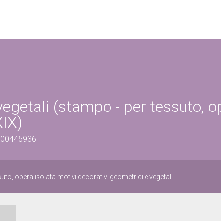
vegetali (stampo - per tessuto, o
XIX)
0500445936
uto, opera isolata motivi decorativi geometrici e vegetali