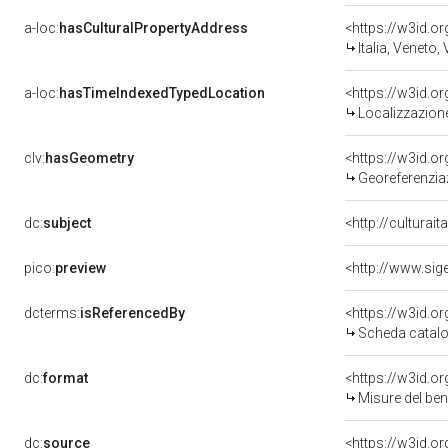
a-loc:
hasCulturalPropertyAddress
<https://w3id.
Italia, Veneto,
a-loc:
hasTimeIndexedTypedLocation
<https://w3id.
Localizzazione
clv:
hasGeometry
<https://w3id.
Georeferenzia
dc:
subject
<http://culturai
pico:
preview
<http://www.sig
dcterms:
isReferencedBy
<https://w3id.
Scheda catalo
dc:
format
<https://w3id.
Misure del be
dc:
source
<https://w3id.