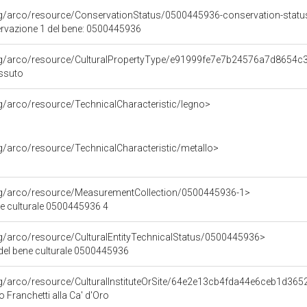
rg/arco/resource/ConservationStatus/0500445936-conservation-statu
ervazione 1 del bene: 0500445936
org/arco/resource/CulturalPropertyType/e91999fe7e7b24576a7d8654c
ssuto
rg/arco/resource/TechnicalCharacteristic/legno>
rg/arco/resource/TechnicalCharacteristic/metallo>
org/arco/resource/MeasurementCollection/0500445936-1>
ne culturale 0500445936 4
rg/arco/resource/CulturalEntityTechnicalStatus/0500445936>
 del bene culturale 0500445936
rg/arco/resource/CulturalInstituteOrSite/64e2e13cb4fda44e6ceb1d36
o Franchetti alla Ca' d'Oro