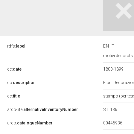
rdfs:
label
EN
IT
motivi decorativ
dc:
date
1800-1899
dc:
description
Fiori. Decorazion
dc:
title
stampo (per tes
ST. 136
arco-lite:
alternativeInventoryNumber
00445936
arco:
catalogueNumber