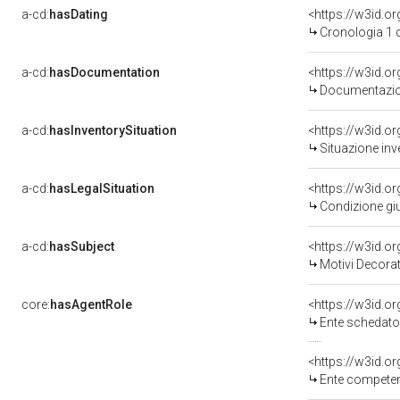
a-cd:
hasDating
<https://w3id.
Cronologia 1 
a-cd:
hasDocumentation
<https://w3id.
Documentazion
a-cd:
hasInventorySituation
<https://w3id.o
Situazione inv
a-cd:
hasLegalSituation
<https://w3id.o
Condizione giu
a-cd:
hasSubject
<https://w3id.
Motivi Decorat
core:
hasAgentRole
<https://w3id.
Ente schedato
<https://w3id.o
Ente competente per