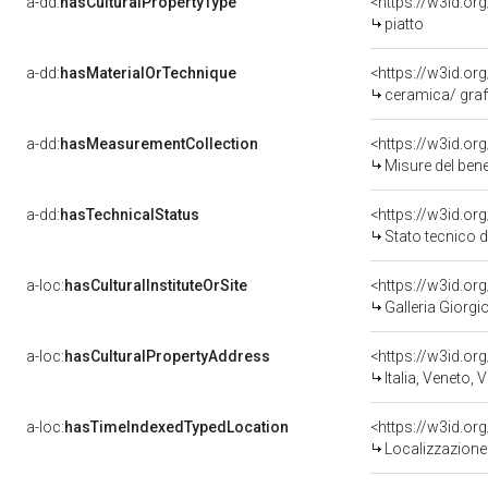
a-dd:
hasCulturalPropertyType
<https://w3id.o
piatto
a-dd:
hasMaterialOrTechnique
<https://w3id.or
ceramica/ graf
a-dd:
hasMeasurementCollection
<https://w3id.o
Misure del ben
a-dd:
hasTechnicalStatus
<https://w3id.or
Stato tecnico 
a-loc:
hasCulturalInstituteOrSite
<https://w3id.o
Galleria Giorgio
a-loc:
hasCulturalPropertyAddress
<https://w3id.
Italia, Veneto, 
a-loc:
hasTimeIndexedTypedLocation
<https://w3id.o
Localizzazione 