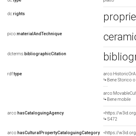
dc:
type
propri
dc:
rights
ceramic
pico:
materialAndTechnique
bibliog
dcterms:
bibliographicCitation
rdf:
type
arco:HistoricOrAr
Bene Storico o 
arco:MovableCult
Bene mobile
arco:
hasCataloguingAgency
<https://w3id.
S472
arco:
hasCulturalPropertyCataloguingCategory
<https://w3id.o