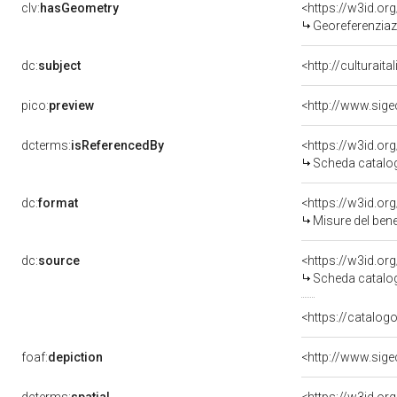
clv:
hasGeometry
<https://w3id.o
Georeferenziaz
dc:
subject
<http://culturait
pico:
preview
dcterms:
isReferencedBy
<https://w3id.o
Scheda catalo
dc:
format
<https://w3id.o
Misure del ben
dc:
source
<https://w3id.o
Scheda catalo
<https://catalogo
foaf:
depiction