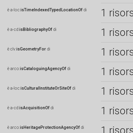
1 risor
è
a-loc:
isTimeIndexedTypedLocationOf
di
1 risor
è
a-cd:
isBibliographyOf
di
1 risor
è
clv:
isGeometryFor
di
1 risor
è
arco:
isCataloguingAgencyOf
di
1 risor
è
a-loc:
isCulturalInstituteOrSiteOf
di
1 risor
è
a-cd:
isAcquisitionOf
di
1 risor
è
arco:
isHeritageProtectionAgencyOf
di