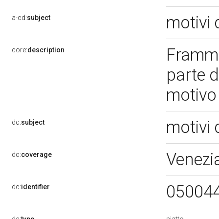
motivi 
a-cd:
subject
Framme
core:
description
parte d
motivo 
motivi 
dc:
subject
Venezi
dc:
coverage
05004
dc:
identifier
piatto