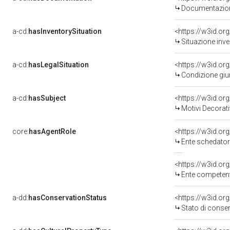
Documentazione
a-cd:
hasInventorySituation
<https://w3id.or
Situazione inv
a-cd:
hasLegalSituation
<https://w3id.or
Condizione giur
a-cd:
hasSubject
<https://w3id.o
Motivi Decorati
core:
hasAgentRole
<https://w3id.o
Ente schedator
<https://w3id.o
Ente competente per tutela del b
a-dd:
hasConservationStatus
<https://w3id.o
Stato di conse