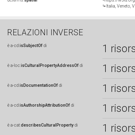
dcterms:
spatial
<https://w3id.
Italia, Veneto, 
RELAZIONI INVERSE
1 risor
è
a-cd:
isSubjectOf
di
1 risor
è
a-loc:
isCulturalPropertyAddressOf
di
1 risor
è
a-cd:
isDocumentationOf
di
1 risor
è
a-cd:
isAuthorshipAttributionOf
di
1 risor
è
a-cat:
describesCulturalProperty
di