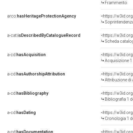
Frammento
arco:
hasHeritageProtectionAgency
<https://w3id.o
Soprintendenza Speciale p
a-cat:
isDescribedByCatalogueRecord
<https://w3id.o
Scheda catalo
a-cd:
hasAcquisition
<https://w3id.or
Acquisizione 1
a-cd:
hasAuthorshipAttribution
Attribuzione di
a-cd:
hasBibliography
<https://w3id.or
Bibliografia 1 
a-cd:
hasDating
<https://w3id.o
Cronologia 1 
a-cd:
hasDocumentation