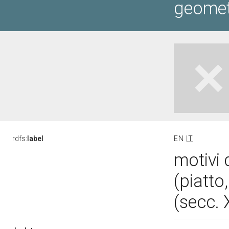
geometr
rdfs:
label
EN
IT
motivi 
(piatto
(secc.