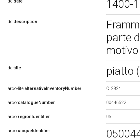
1400-
dc:
date
Framme
dc:
description
parte d
motivo 
piatto
dc:
title
C. 2824
arco-lite:
alternativeInventoryNumber
00446522
arco:
catalogueNumber
05
arco:
regionIdentifier
05004
arco:
uniqueIdentifier