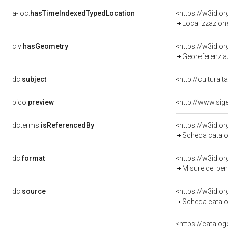
a-loc:
hasTimeIndexedTypedLocation
<https://w3id.
Localizzazione
clv:
hasGeometry
<https://w3id.
Georeferenzia
dc:
subject
<http://culturai
pico:
preview
dcterms:
isReferencedBy
<https://w3id.
Scheda catalo
dc:
format
<https://w3id.
Misure del be
dc:
source
<https://w3id.
Scheda catalo
<https://catalog