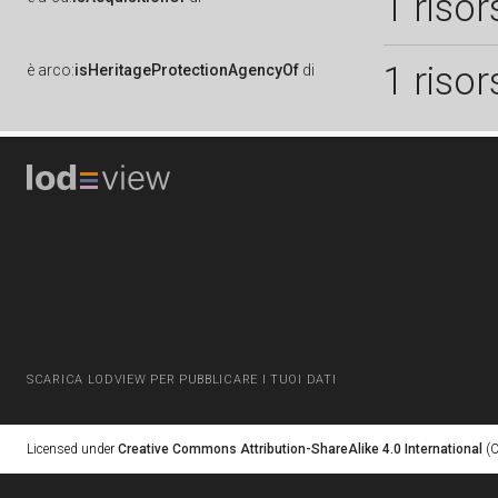
1 risor
1 risor
è
arco:
isHeritageProtectionAgencyOf
di
SCARICA LODVIEW PER PUBBLICARE I TUOI DATI
Licensed under
Creative Commons Attribution-ShareAlike 4.0 International
(C