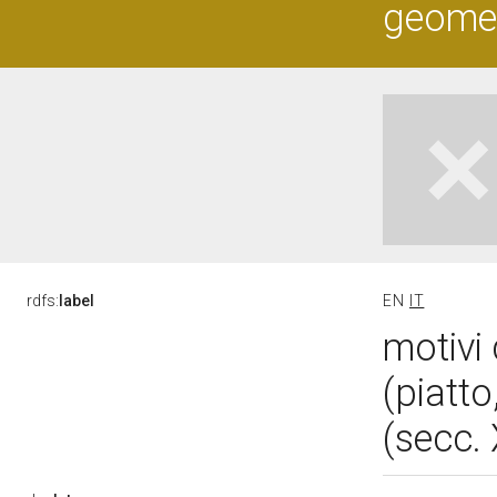
geometr
rdfs:
label
EN
IT
motivi 
(piatt
(secc.