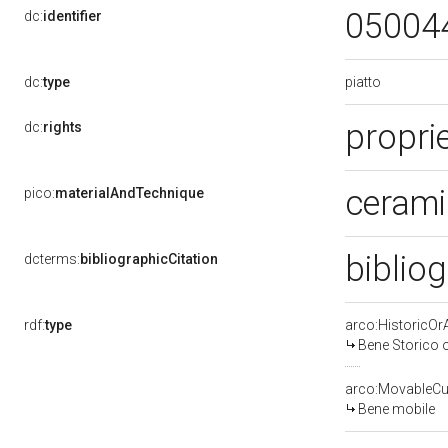
05004
dc:
identifier
piatto
dc:
type
propri
dc:
rights
cerami
pico:
materialAndTechnique
biblio
dcterms:
bibliographicCitation
rdf:
type
arco:HistoricOrA
Bene Storico o
arco:MovableCul
Bene mobile