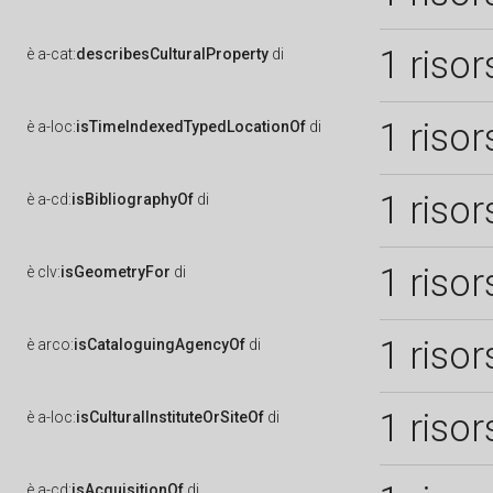
1 risor
è
a-cat:
describesCulturalProperty
di
1 risor
è
a-loc:
isTimeIndexedTypedLocationOf
di
1 risor
è
a-cd:
isBibliographyOf
di
1 risor
è
clv:
isGeometryFor
di
1 risor
è
arco:
isCataloguingAgencyOf
di
1 risor
è
a-loc:
isCulturalInstituteOrSiteOf
di
è
a-cd:
isAcquisitionOf
di