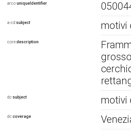
05004
arco:
uniqueIdentifier
motivi 
a-cd:
subject
Framme
core:
description
grosso
cerchi
rettang
motivi 
dc:
subject
Venezi
dc:
coverage