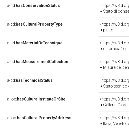
a-dd:
hasConservationStatus
<https://w3id.o
Stato di cons
a-dd:
hasCulturalPropertyType
piatto
a-dd:
hasMaterialOrTechnique
<https://w3id.o
ceramica/ sgr
a-dd:
hasMeasurementCollection
<https://w3id.
Misure del be
a-dd:
hasTechnicalStatus
<https://w3id.o
Stato tecnico
a-loc:
hasCulturalInstituteOrSite
<https://w3id.o
Galleria Giorgi
a-loc:
hasCulturalPropertyAddress
<https://w3id.
Italia, Veneto,