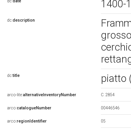
1400-
dc:
date
Framme
dc:
description
grosso
cerchi
rettang
piatto
dc:
title
C. 2854
arco-lite:
alternativeInventoryNumber
00446546
arco:
catalogueNumber
05
arco:
regionIdentifier