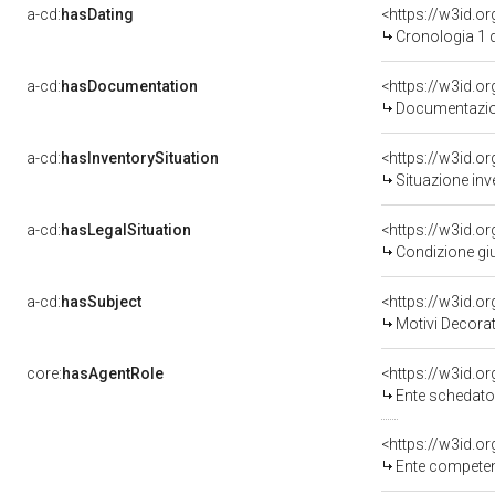
a-cd:
hasDating
<https://w3id.
Cronologia 1 
a-cd:
hasDocumentation
Documentazion
a-cd:
hasInventorySituation
<https://w3id.o
Situazione inv
a-cd:
hasLegalSituation
<https://w3id.o
Condizione giu
a-cd:
hasSubject
<https://w3id.
Motivi Decorat
core:
hasAgentRole
<https://w3id.
Ente schedato
<https://w3id.o
Ente competente per tutela del 