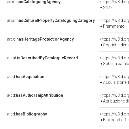
arco:
hasCataloguingAgency
<https://w3id.
S472
arco:
hasCulturalPropertyCataloguingCategory
<https://w3id.o
Frammento
arco:
hasHeritageProtectionAgency
<https://w3id.
Soprintendenza Speciale 
a-cat:
isDescribedByCatalogueRecord
<https://w3id.
Scheda catalo
a-cd:
hasAcquisition
<https://w3id.o
Acquisizione 1
a-cd:
hasAuthorshipAttribution
Attribuzione d
a-cd:
hasBibliography
<https://w3id.o
Bibliografia 1