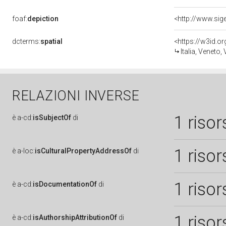
foaf:
depiction
dcterms:
spatial
<https://w3id.
Italia, Veneto,
RELAZIONI INVERSE
1 risor
è
a-cd:
isSubjectOf
di
1 risor
è
a-loc:
isCulturalPropertyAddressOf
di
1 risor
è
a-cd:
isDocumentationOf
di
1 risor
è
a-cd:
isAuthorshipAttributionOf
di