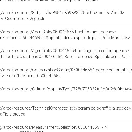
org/arco/resource/Subject/ca8954d8b98836755d052fcc93a2bea0>
ivi Geometrici E Vegetali
org/arco/resource/AgentRole/0500446554-cataloguing-agency>
re del bene 0500446554: Soprintendenza speciale per il Polo Museale V
rg/arco/resource/AgentRole/0500446554-heritage-protection-agency>
 tutela del bene 0500446554: Soprintendenza Speciale per il Patrimonio Storico Artistico Etnoantr
rg/arco/resource/ConservationStatus/0500446554-conservation-statu
ervazione 1 del bene: 0500446554
org/arco/resource/CulturalPropertyType/798a705329fa1dfaf26d0bb4a
rg/arco/resource/TechnicalCharacteristic/ceramica-sgraffio-a-stecca>
affio a stecca
org/arco/resource/MeasurementCollection/0500446554-1>