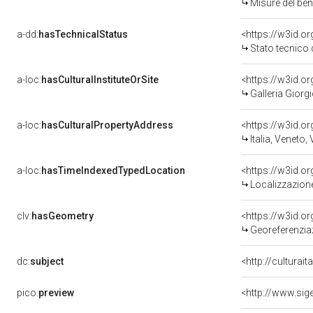
Misure del be
a-dd:
hasTechnicalStatus
<https://w3id.o
Stato tecnico
a-loc:
hasCulturalInstituteOrSite
<https://w3id.o
Galleria Giorgi
a-loc:
hasCulturalPropertyAddress
<https://w3id.
Italia, Veneto,
a-loc:
hasTimeIndexedTypedLocation
<https://w3id.
Localizzazione
clv:
hasGeometry
<https://w3id.
Georeferenzia
dc:
subject
<http://culturai
pico:
preview
<http://www.sig