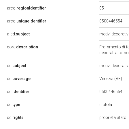
05
arco:
regionIdentifier
arco:
uniqueIdentifier
0500446554
a-cd:
subject
motivi decorativ
core:
description
Frammento di fond
decorati attorn
dc:
subject
motivi decorativ
dc:
coverage
Venezia (VE)
dc:
identifier
0500446554
ciotola
dc:
type
dc:
rights
proprietà Stato