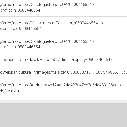
org/arco/resource/CatalogueRecordOA/0500446554>
grafica n: 0500446554
org/arco/resource/MeasurementCollection/0500446554-1>
ne culturale 0500446554
org/arco/resource/CatalogueRecordOA/0500446554>
grafica n: 0500446554
o.beniculturali.it/detail/HistoricOrArtisticProperty/0500446554>
ecweb.beniculturali.it/images/fullsize/ICCD50007134/ICCD5468857_Cd
org/arco/resource/Address/4b19adb9dc483a47ee2d6dc483106ade>
 VE, Venezia