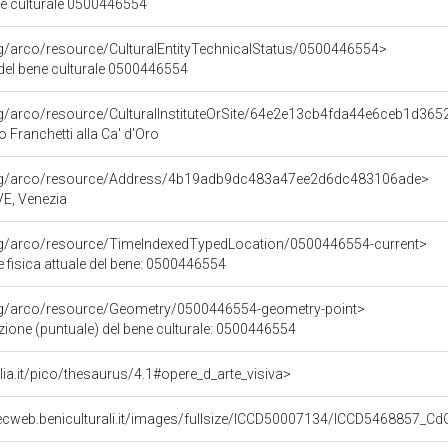
ne culturale 0500446554
rg/arco/resource/CulturalEntityTechnicalStatus/0500446554>
 del bene culturale 0500446554
rg/arco/resource/CulturalInstituteOrSite/64e2e13cb4fda44e6ceb1d36
o Franchetti alla Ca' d'Oro
org/arco/resource/Address/4b19adb9dc483a47ee2d6dc483106ade>
 VE, Venezia
org/arco/resource/TimeIndexedTypedLocation/0500446554-current>
 fisica attuale del bene: 0500446554
org/arco/resource/Geometry/0500446554-geometry-point>
zione (puntuale) del bene culturale: 0500446554
talia.it/pico/thesaurus/4.1#opere_d_arte_visiva>
ecweb.beniculturali.it/images/fullsize/ICCD50007134/ICCD5468857_Cd