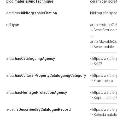
pico:
materialAndTechnique
ceramica/ sgraf
dcterms:
bibliographicCitation
bibliografia spe
rdf:
type
arco:HistoricOrA
Bene Storico o
arco:MovableCul
Bene mobile
arco:
hasCataloguingAgency
<https://w3id.
S472
arco:
hasCulturalPropertyCataloguingCategory
<https://w3id.o
Frammento
arco:
hasHeritageProtectionAgency
<https://w3id.
Soprintendenza 
a-cat:
isDescribedByCatalogueRecord
<https://w3id.
Scheda catalo