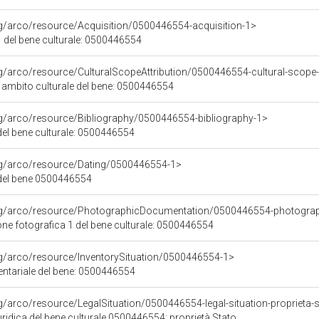
rg/arco/resource/Acquisition/0500446554-acquisition-1>
 del bene culturale: 0500446554
rg/arco/resource/CulturalScopeAttribution/0500446554-cultural-scope-a
i ambito culturale del bene: 0500446554
rg/arco/resource/Bibliography/0500446554-bibliography-1>
 del bene culturale: 0500446554
org/arco/resource/Dating/0500446554-1>
del bene 0500446554
org/arco/resource/PhotographicDocumentation/0500446554-photogra
e fotografica 1 del bene culturale: 0500446554
rg/arco/resource/InventorySituation/0500446554-1>
entariale del bene: 0500446554
rg/arco/resource/LegalSituation/0500446554-legal-situation-proprieta-
ridica del bene culturale 0500446554: proprietà Stato