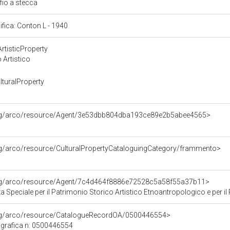
fio a stecca
cifica: Conton L - 1940
rtisticProperty
 Artistico
turalProperty
org/arco/resource/Agent/3e53dbb804dba193ce89e2b5abee4565>
rg/arco/resource/CulturalPropertyCataloguingCategory/frammento>
org/arco/resource/Agent/7c4d464f8886e72528c5a58f55a37b11>
Speciale per il Patrimonio Storico Artistico Etnoantropologico e per il Po
org/arco/resource/CatalogueRecordOA/0500446554>
grafica n: 0500446554