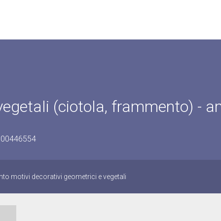
vegetali (ciotola, frammento) - a
0500446554
to motivi decorativi geometrici e vegetali