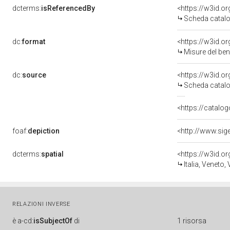
dcterms:
isReferencedBy
<https://w3id.
Scheda catalo
dc:
format
<https://w3id.
Misure del be
dc:
source
<https://w3id.
Scheda catalo
<https://catalog
foaf:
depiction
<http://www.sig
dcterms:
spatial
<https://w3id.
Italia, Veneto,
RELAZIONI INVERSE
è
a-cd:
isSubjectOf
di
1 risorsa