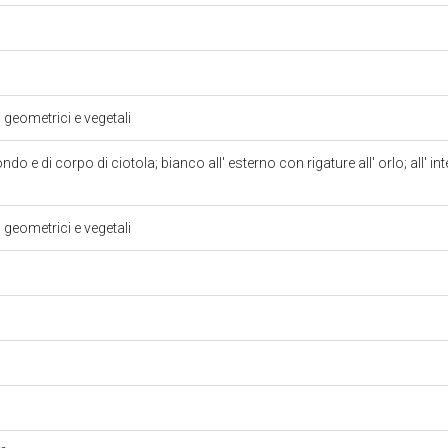
i geometrici e vegetali
o e di corpo di ciotola; bianco all' esterno con rigature all' orlo; all' int
o
i geometrici e vegetali