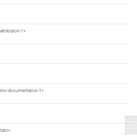
ttribution-1>
phic-documentation-1>
stato>