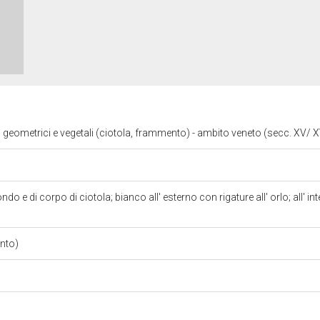
i geometrici e vegetali (ciotola, frammento) - ambito veneto (secc. XV/ 
o e di corpo di ciotola; bianco all' esterno con rigature all' orlo; all' int
o
ento)