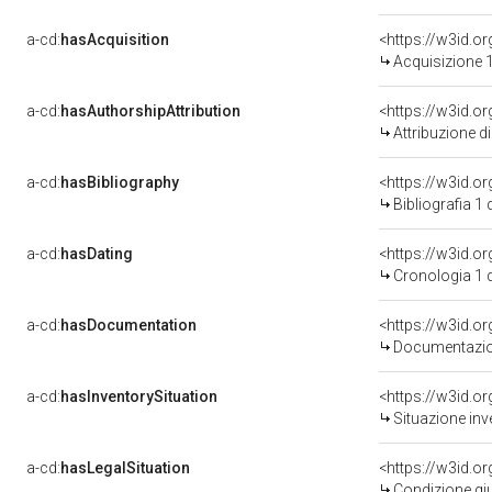
a-cd:
hasAcquisition
<https://w3id.o
Acquisizione 1
a-cd:
hasAuthorshipAttribution
<https://w3id.o
Attribuzione d
a-cd:
hasBibliography
<https://w3id.o
Bibliografia 1
a-cd:
hasDating
<https://w3id.
Cronologia 1 
a-cd:
hasDocumentation
<https://w3id.
Documentazion
a-cd:
hasInventorySituation
<https://w3id.o
Situazione inv
a-cd:
hasLegalSituation
<https://w3id.o
Condizione giu