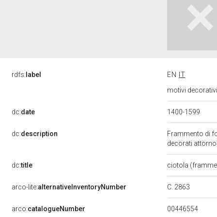
rdfs:
label
EN
IT
motivi decorativ
dc:
date
1400-1599
dc:
description
Frammento di fond
decorati attorn
dc:
title
ciotola (framm
C. 2863
arco-lite:
alternativeInventoryNumber
00446554
arco:
catalogueNumber