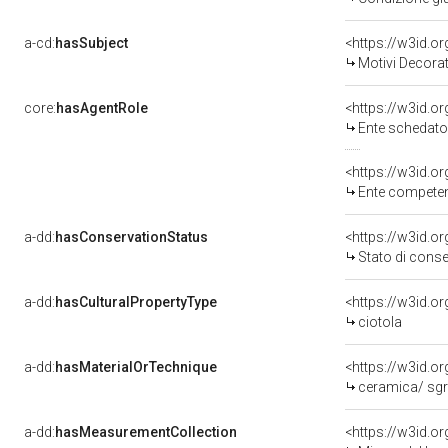
a-cd:
hasSubject
<https://w3id.
Motivi Decorat
core:
hasAgentRole
<https://w3id.
Ente schedato
<https://w3id.o
Ente competente per
a-dd:
hasConservationStatus
<https://w3id.o
Stato di cons
a-dd:
hasCulturalPropertyType
<https://w3id.
ciotola
a-dd:
hasMaterialOrTechnique
<https://w3id.o
ceramica/ sgr
a-dd:
hasMeasurementCollection
<https://w3id.