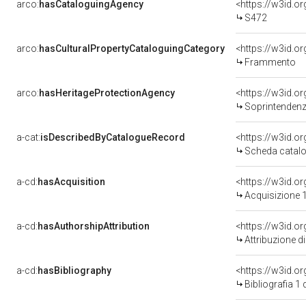
arco:
hasCataloguingAgency
<https://w3id.
S472
arco:
hasCulturalPropertyCataloguingCategory
<https://w3id.o
Frammento
arco:
hasHeritageProtectionAgency
<https://w3id.
Soprintendenza Speciale 
a-cat:
isDescribedByCatalogueRecord
<https://w3id.
Scheda catalo
a-cd:
hasAcquisition
<https://w3id.o
Acquisizione 1
a-cd:
hasAuthorshipAttribution
Attribuzione d
a-cd:
hasBibliography
<https://w3id.o
Bibliografia 1