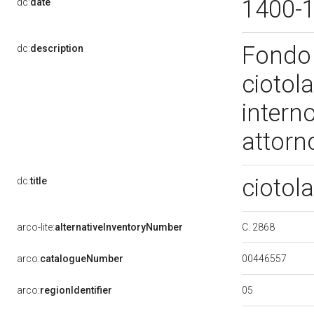
1400-
dc:
date
Fondo 
dc:
description
ciotola
interno
attorno
ciotol
dc:
title
C. 2868
arco-lite:
alternativeInventoryNumber
00446557
arco:
catalogueNumber
05
arco:
regionIdentifier