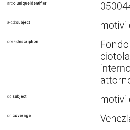
05004
arco:
uniqueIdentifier
motivi 
a-cd:
subject
Fondo 
core:
description
ciotola
interno
attorno
motivi 
dc:
subject
Venezi
dc:
coverage