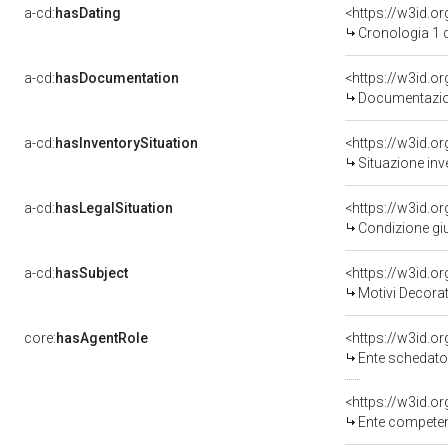
a-cd:
hasDating
<https://w3id.
Cronologia 1 
a-cd:
hasDocumentation
Documentazion
a-cd:
hasInventorySituation
<https://w3id.o
Situazione inv
a-cd:
hasLegalSituation
<https://w3id.o
Condizione giu
a-cd:
hasSubject
<https://w3id.
Motivi Decorat
core:
hasAgentRole
<https://w3id.
Ente schedato
<https://w3id.o
Ente competente per tutela del 