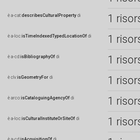
1 risor
è
a-cat:
describesCulturalProperty
di
1 risor
è
a-loc:
isTimeIndexedTypedLocationOf
di
1 risor
è
a-cd:
isBibliographyOf
di
1 risor
è
clv:
isGeometryFor
di
1 risor
è
arco:
isCataloguingAgencyOf
di
1 risor
è
a-loc:
isCulturalInstituteOrSiteOf
di
è
a-cd:
isAcquisitionOf
di