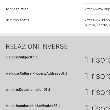
foaf:
depiction
dcterms:
spatial
<https://w3id.
Italia, Veneto,
RELAZIONI INVERSE
1 risor
è
a-cd:
isSubjectOf
di
1 risor
è
a-loc:
isCulturalPropertyAddressOf
di
1 risor
è
a-cd:
isDocumentationOf
di
1 risor
è
a-cd:
isAuthorshipAttributionOf
di