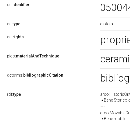
05004
dc:
identifier
ciotola
dc:
type
propri
dc:
rights
cerami
pico:
materialAndTechnique
biblio
dcterms:
bibliographicCitation
rdf:
type
arco:HistoricOrA
Bene Storico o
arco:MovableCul
Bene mobile