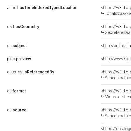
a-loc:
hasTimeIndexedTypedLocation
<https://w3id.
Localizzazione
clv:
hasGeometry
<https://w3id.
Georeferenzia
dc:
subject
<http://culturai
pico:
preview
dcterms:
isReferencedBy
<https://w3id.
Scheda catalo
dc:
format
<https://w3id.
Misure del be
dc:
source
<https://w3id.
Scheda catalo
<https://catalog