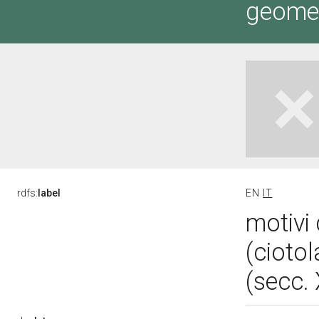
geometr
rdfs:
label
EN
IT
motivi 
(cioto
(secc.