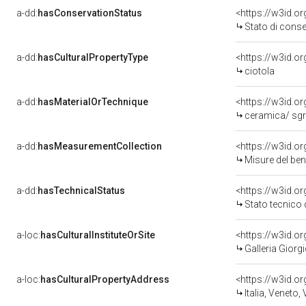
a-dd:
hasConservationStatus
<https://w3id.o
Stato di cons
a-dd:
hasCulturalPropertyType
<https://w3id.
ciotola
a-dd:
hasMaterialOrTechnique
<https://w3id.o
ceramica/ sgr
a-dd:
hasMeasurementCollection
<https://w3id.
Misure del be
a-dd:
hasTechnicalStatus
<https://w3id.o
Stato tecnico
a-loc:
hasCulturalInstituteOrSite
<https://w3id.o
Galleria Giorgi
a-loc:
hasCulturalPropertyAddress
<https://w3id.
Italia, Veneto,