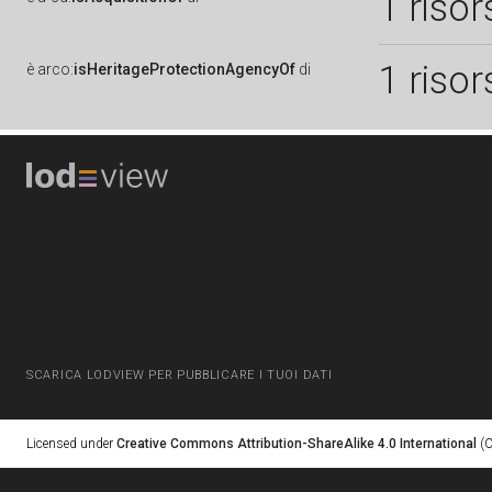
1 risor
1 risor
è
arco:
isHeritageProtectionAgencyOf
di
SCARICA LODVIEW PER PUBBLICARE I TUOI DATI
Licensed under
Creative Commons Attribution-ShareAlike 4.0 International
(C