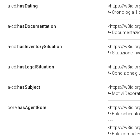
a-cd:
hasDating
<https://w3id.
Cronologia 1 
a-cd:
hasDocumentation
Documentazion
a-cd:
hasInventorySituation
<https://w3id.o
Situazione inv
a-cd:
hasLegalSituation
<https://w3id.o
Condizione giu
a-cd:
hasSubject
<https://w3id.
Motivi Decorat
core:
hasAgentRole
<https://w3id.
Ente schedato
<https://w3id.o
Ente competente per tutela del 