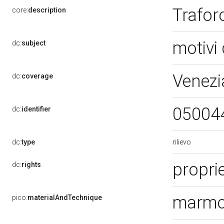
Trafor
core:
description
motivi 
dc:
subject
Venezi
dc:
coverage
05004
dc:
identifier
rilievo
dc:
type
propri
dc:
rights
marmo 
pico:
materialAndTechnique