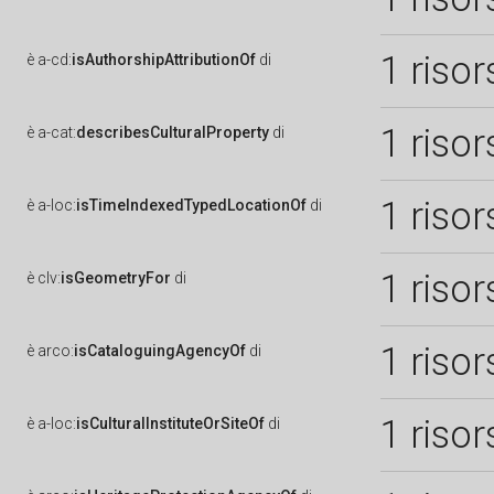
1 risor
è
a-cd:
isAuthorshipAttributionOf
di
1 risor
è
a-cat:
describesCulturalProperty
di
1 risor
è
a-loc:
isTimeIndexedTypedLocationOf
di
1 risor
è
clv:
isGeometryFor
di
1 risor
è
arco:
isCataloguingAgencyOf
di
1 risor
è
a-loc:
isCulturalInstituteOrSiteOf
di