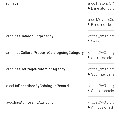
rdf:
type
arco:HistoricOrA
Bene Storico o
arco:MovableCul
Bene mobile
arco:
hasCataloguingAgency
<https://w3id.
S472
arco:
hasCulturalPropertyCataloguingCategory
<https://w3id.o
opera isolata
arco:
hasHeritageProtectionAgency
<https://w3id.
Soprintendenza Speciale 
a-cat:
isDescribedByCatalogueRecord
<https://w3id.
Scheda catalo
a-cd:
hasAuthorshipAttribution
Attribuzione d