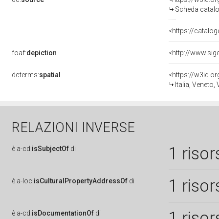
Scheda catalo
<https://catalog
foaf:
depiction
dcterms:
spatial
<https://w3id.
Italia, Veneto,
RELAZIONI INVERSE
1 risor
è
a-cd:
isSubjectOf
di
1 risor
è
a-loc:
isCulturalPropertyAddressOf
di
1 risor
è
a-cd:
isDocumentationOf
di