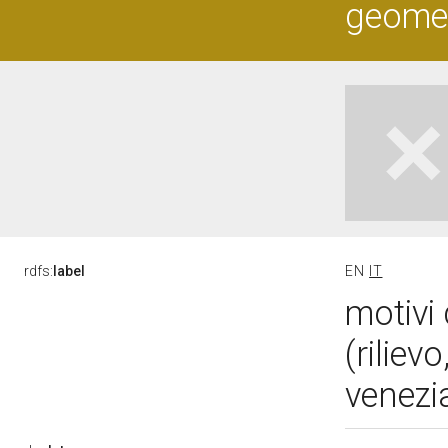
geometr
rdfs:
label
EN
IT
motivi 
(riliev
venezi