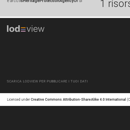
1 risor
è
arco:
isHeritageProtectionAgencyOf
di
SCARICA LODVIEW PER PUBBLICARE I TUOI DATI
Licensed under
Creative Commons Attribution-ShareAlike 4.0 International
(C