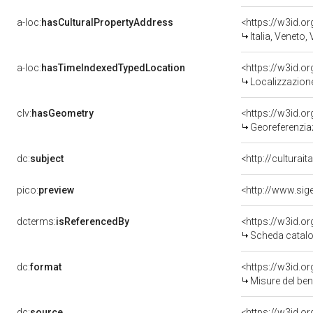
a-loc:
hasCulturalPropertyAddress
<https://w3id.
Italia, Veneto,
a-loc:
hasTimeIndexedTypedLocation
<https://w3id.
Localizzazione
clv:
hasGeometry
<https://w3id.
Georeferenzia
dc:
subject
<http://culturai
pico:
preview
dcterms:
isReferencedBy
<https://w3id.
Scheda catalo
dc:
format
<https://w3id.
Misure del be
dc:
source
<https://w3id.