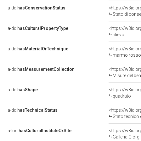
a-dd:
hasConservationStatus
<https://w3id.o
Stato di cons
a-dd:
hasCulturalPropertyType
<https://w3id.
rilievo
a-dd:
hasMaterialOrTechnique
<https://w3id.o
marmo rosso d
a-dd:
hasMeasurementCollection
<https://w3id.
Misure del be
a-dd:
hasShape
<https://w3id.o
quadrato
a-dd:
hasTechnicalStatus
<https://w3id.o
Stato tecnico
a-loc:
hasCulturalInstituteOrSite
<https://w3id.o
Galleria Giorgi