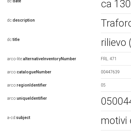
ca 13
dc:
date
Trafor
dc:
description
rilievo
dc:
title
FRL. 471
arco-lite:
alternativeInventoryNumber
00447639
arco:
catalogueNumber
05
arco:
regionIdentifier
05004
arco:
uniqueIdentifier
motivi 
a-cd:
subject