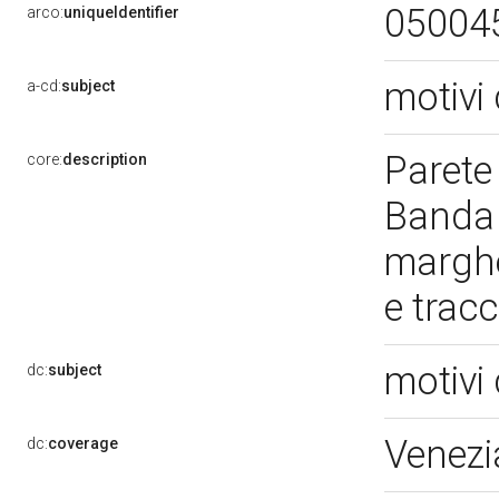
05004
arco:
uniqueIdentifier
motivi 
a-cd:
subject
Parete 
core:
description
Banda c
marghe
e trac
motivi 
dc:
subject
Venezi
dc:
coverage