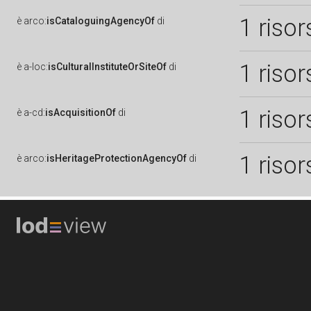
1 risor
è
arco:
isCataloguingAgencyOf
di
1 risor
è
a-loc:
isCulturalInstituteOrSiteOf
di
1 risor
è
a-cd:
isAcquisitionOf
di
1 risor
è
arco:
isHeritageProtectionAgencyOf
di