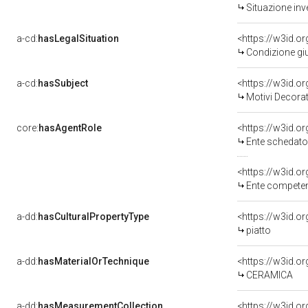
Situazione inv
a-cd:
hasLegalSituation
<https://w3id.o
Condizione giu
a-cd:
hasSubject
<https://w3id.
Motivi Decorat
core:
hasAgentRole
<https://w3id.
Ente schedato
<https://w3id.o
Ente competente per tutela del 
a-dd:
hasCulturalPropertyType
piatto
a-dd:
hasMaterialOrTechnique
<https://w3id.o
CERAMICA
a-dd:
hasMeasurementCollection
<https://w3id.