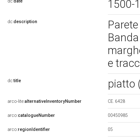
1500-
dc:
date
Parete 
dc:
description
Banda c
marghe
e trac
piatto
dc:
title
CE. 6428
arco-lite:
alternativeInventoryNumber
00450985
arco:
catalogueNumber
05
arco:
regionIdentifier