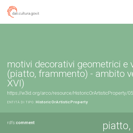
motivi decorativi geometrici e 
(piatto, frammento) - ambito v
XVI)
https://w3id.org/arco/resource/HistoricOrArtisticProperty/
HistoricOrArtisticProperty
ENTITÀ DI TIPO:
piatto
rdfs:
comment