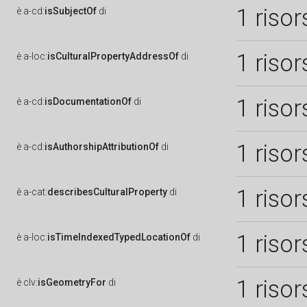
1 risor
è
a-cd:
isSubjectOf
di
1 risor
è
a-loc:
isCulturalPropertyAddressOf
di
1 risor
è
a-cd:
isDocumentationOf
di
1 risor
è
a-cd:
isAuthorshipAttributionOf
di
1 risor
è
a-cat:
describesCulturalProperty
di
1 risor
è
a-loc:
isTimeIndexedTypedLocationOf
di
1 risor
è
clv:
isGeometryFor
di