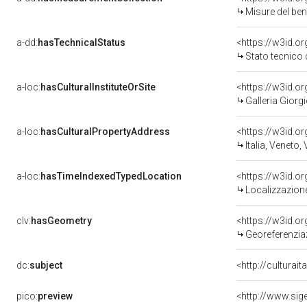
Misure del be
a-dd:
hasTechnicalStatus
<https://w3id.o
Stato tecnico
a-loc:
hasCulturalInstituteOrSite
<https://w3id.o
Galleria Giorgi
a-loc:
hasCulturalPropertyAddress
<https://w3id.
Italia, Veneto,
a-loc:
hasTimeIndexedTypedLocation
<https://w3id.
Localizzazione
clv:
hasGeometry
<https://w3id.
Georeferenzia
dc:
subject
<http://culturai
pico:
preview