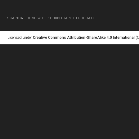
SCARICA LODVIEW PER PUBBLICARE I TUOI DATI
Licensed under
Creative Commons Attribution-ShareAlike 4.0 International
(C