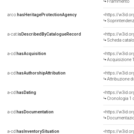
Frammento
arco:
hasHeritageProtectionAgency
<https://w3id.
Soprintendenza Speciale 
a-cat:
isDescribedByCatalogueRecord
<https://w3id.
Scheda catalo
a-cd:
hasAcquisition
<https://w3id.o
Acquisizione 1
a-cd:
hasAuthorshipAttribution
Attribuzione d
a-cd:
hasDating
<https://w3id.
Cronologia 1 
a-cd:
hasDocumentation
Documentazion
a-cd:
hasInventorySituation
<https://w3id.o