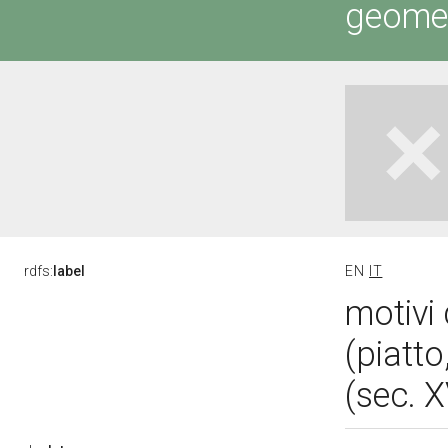
geometr
rdfs:
label
EN
IT
motivi 
(piatt
(sec. 