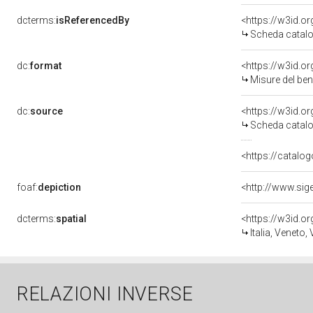
dcterms:
isReferencedBy
<https://w3id.
Scheda catalo
dc:
format
<https://w3id.
Misure del be
dc:
source
<https://w3id.
Scheda catalo
<https://catalog
foaf:
depiction
dcterms:
spatial
<https://w3id.
Italia, Veneto,
RELAZIONI INVERSE