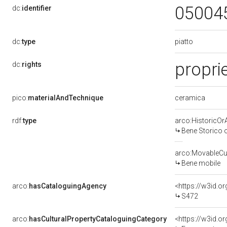
05004
dc:
identifier
piatto
dc:
type
propri
dc:
rights
ceramica
pico:
materialAndTechnique
rdf:
type
arco:HistoricOrA
Bene Storico o
arco:MovableCul
Bene mobile
arco:
hasCataloguingAgency
<https://w3id.
S472
arco:
hasCulturalPropertyCataloguingCategory
<https://w3id.o