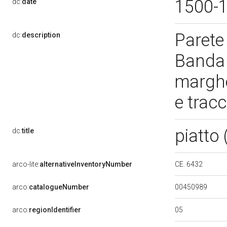
1500-
dc:
date
Parete 
dc:
description
Banda c
marghe
e trac
piatto
dc:
title
CE. 6432
arco-lite:
alternativeInventoryNumber
00450989
arco:
catalogueNumber
05
arco:
regionIdentifier