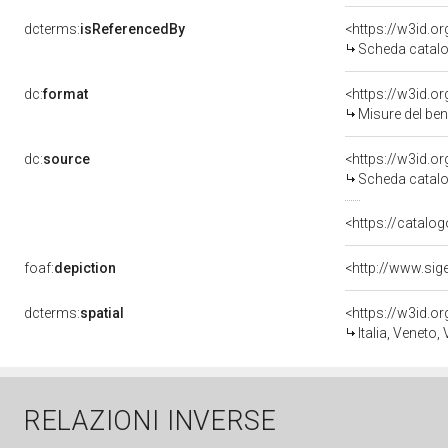
dcterms:
isReferencedBy
<https://w3id.
Scheda catalo
dc:
format
<https://w3id.
Misure del be
dc:
source
<https://w3id.
Scheda catalo
<https://catalog
foaf:
depiction
dcterms:
spatial
<https://w3id.
Italia, Veneto,
RELAZIONI INVERSE