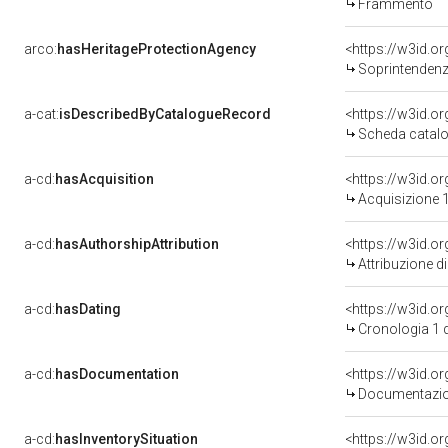
Frammento
arco:
hasHeritageProtectionAgency
<https://w3id.
Soprintendenza Speciale 
a-cat:
isDescribedByCatalogueRecord
<https://w3id.
Scheda catalo
a-cd:
hasAcquisition
<https://w3id.o
Acquisizione 1
a-cd:
hasAuthorshipAttribution
Attribuzione d
a-cd:
hasDating
<https://w3id.
Cronologia 1 
a-cd:
hasDocumentation
Documentazion
a-cd:
hasInventorySituation
<https://w3id.o