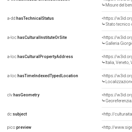
Misure del be
a-dd:
hasTechnicalStatus
<https://w3id.o
Stato tecnico
a-loc:
hasCulturalInstituteOrSite
<https://w3id.o
Galleria Giorgi
a-loc:
hasCulturalPropertyAddress
<https://w3id.
Italia, Veneto,
a-loc:
hasTimeIndexedTypedLocation
<https://w3id.
Localizzazione
clv:
hasGeometry
<https://w3id.
Georeferenzia
dc:
subject
<http://culturai
pico:
preview