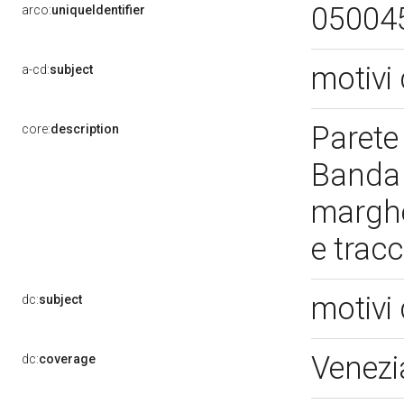
05004
arco:
uniqueIdentifier
motivi 
a-cd:
subject
Parete 
core:
description
Banda c
marghe
e trac
motivi 
dc:
subject
Venezi
dc:
coverage