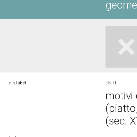
geometr
rdfs:
label
EN
IT
motivi 
(piatt
(sec. 