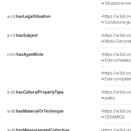
Situazione inv
a-cd:
hasLegalSituation
<https://w3id.o
Condizione giu
a-cd:
hasSubject
<https://w3id.
Motivi Decorat
core:
hasAgentRole
<https://w3id.
Ente schedato
<https://w3id.o
Ente competente per tutela del 
a-dd:
hasCulturalPropertyType
piatto
a-dd:
hasMaterialOrTechnique
<https://w3id.o
CERAMICA
a-dd:
hasMeasurementCollection
<https://w3id.