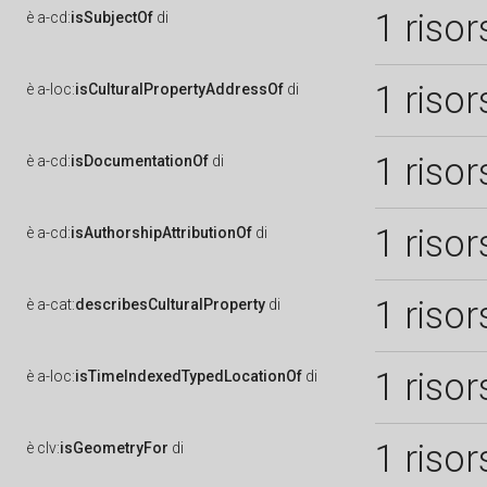
1 risor
è
a-cd:
isSubjectOf
di
1 risor
è
a-loc:
isCulturalPropertyAddressOf
di
1 risor
è
a-cd:
isDocumentationOf
di
1 risor
è
a-cd:
isAuthorshipAttributionOf
di
1 risor
è
a-cat:
describesCulturalProperty
di
1 risor
è
a-loc:
isTimeIndexedTypedLocationOf
di
1 risor
è
clv:
isGeometryFor
di