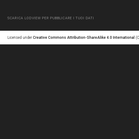
SCARICA LODVIEW PER PUBBLICARE I TUOI DATI
Licensed under
Creative Commons Attribution-ShareAlike 4.0 International
(C