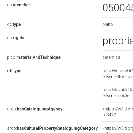
05004
dc:
identifier
piatto
dc:
type
propri
dc:
rights
ceramica
pico:
materialAndTechnique
rdf:
type
arco:HistoricOrA
Bene Storico o
arco:MovableCul
Bene mobile
arco:
hasCataloguingAgency
<https://w3id.
S472
arco:
hasCulturalPropertyCataloguingCategory
<https://w3id.o