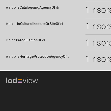
1 risor
è
arco:
isCataloguingAgencyOf
di
1 risor
è
a-loc:
isCulturalInstituteOrSiteOf
di
1 risor
è
a-cd:
isAcquisitionOf
di
1 risor
è
arco:
isHeritageProtectionAgencyOf
di