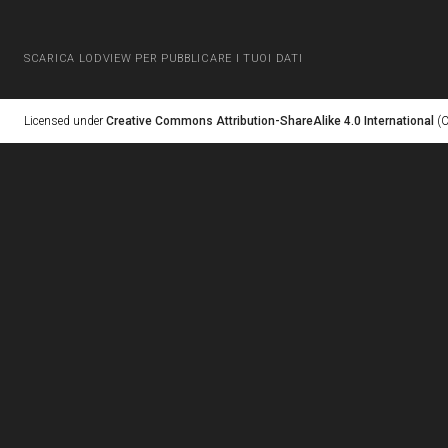
SCARICA LODVIEW PER PUBBLICARE I TUOI DATI
Licensed under
Creative Commons Attribution-ShareAlike 4.0 International
(C