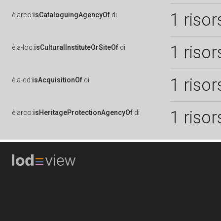
1 risor
è
arco:
isCataloguingAgencyOf
di
1 risor
è
a-loc:
isCulturalInstituteOrSiteOf
di
1 risor
è
a-cd:
isAcquisitionOf
di
1 risor
è
arco:
isHeritageProtectionAgencyOf
di