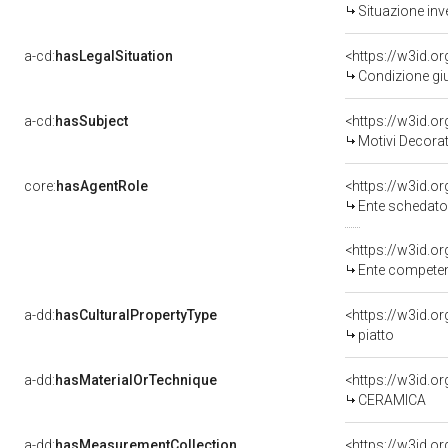
Situazione inv
a-cd:
hasLegalSituation
<https://w3id.o
Condizione giu
a-cd:
hasSubject
<https://w3id.
Motivi Decorat
core:
hasAgentRole
<https://w3id.
Ente schedato
<https://w3id.o
Ente competente per tutela del 
a-dd:
hasCulturalPropertyType
piatto
a-dd:
hasMaterialOrTechnique
<https://w3id.o
CERAMICA
a-dd:
hasMeasurementCollection
<https://w3id.