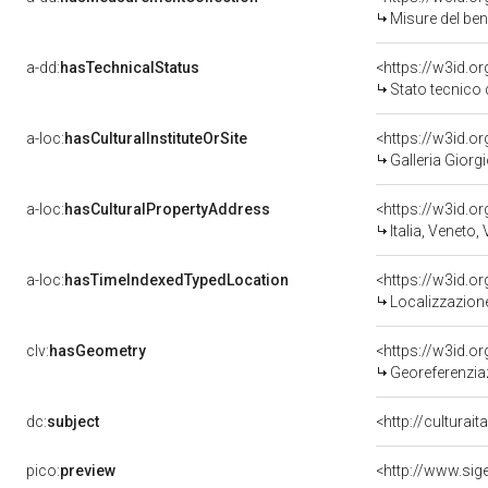
Misure del be
a-dd:
hasTechnicalStatus
<https://w3id.o
Stato tecnico
a-loc:
hasCulturalInstituteOrSite
<https://w3id.o
Galleria Giorgi
a-loc:
hasCulturalPropertyAddress
<https://w3id.
Italia, Veneto,
a-loc:
hasTimeIndexedTypedLocation
<https://w3id.
Localizzazione
clv:
hasGeometry
<https://w3id.
Georeferenzia
dc:
subject
<http://culturai
pico:
preview