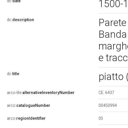
1500-
dc:
date
Parete 
dc:
description
Banda c
marghe
e trac
piatto
dc:
title
CE. 6437
arco-lite:
alternativeInventoryNumber
00450994
arco:
catalogueNumber
05
arco:
regionIdentifier