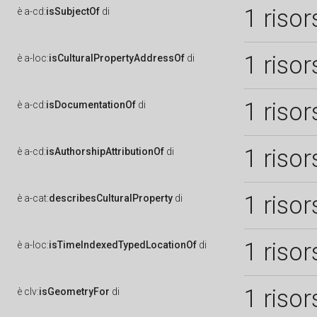
1 risor
è
a-cd:
isSubjectOf
di
1 risor
è
a-loc:
isCulturalPropertyAddressOf
di
1 risor
è
a-cd:
isDocumentationOf
di
1 risor
è
a-cd:
isAuthorshipAttributionOf
di
1 risor
è
a-cat:
describesCulturalProperty
di
1 risor
è
a-loc:
isTimeIndexedTypedLocationOf
di
1 risor
è
clv:
isGeometryFor
di