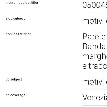
05004
arco:
uniqueIdentifier
motivi 
a-cd:
subject
Parete 
core:
description
Banda c
marghe
e trac
motivi 
dc:
subject
Venezi
dc:
coverage