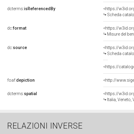
dcterms:
isReferencedBy
<https://w3id.
Scheda catalo
dc:
format
<https://w3id.
Misure del be
dc:
source
<https://w3id.
Scheda catalo
<https://catalog
foaf:
depiction
dcterms:
spatial
<https://w3id.
Italia, Veneto,
RELAZIONI INVERSE