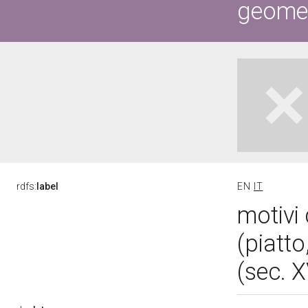
geometr
rdfs:
label
EN
IT
motivi 
(piatt
(sec. 