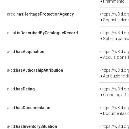
Frammento
arco:
hasHeritageProtectionAgency
<https://w3id.
Soprintendenza Speciale 
a-cat:
isDescribedByCatalogueRecord
<https://w3id.
Scheda catalo
a-cd:
hasAcquisition
<https://w3id.o
Acquisizione 1
a-cd:
hasAuthorshipAttribution
Attribuzione d
a-cd:
hasDating
<https://w3id.
Cronologia 1 
a-cd:
hasDocumentation
Documentazion
a-cd:
hasInventorySituation
<https://w3id.o