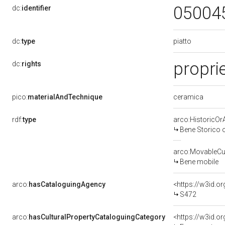
05004
dc:
identifier
piatto
dc:
type
propri
dc:
rights
ceramica
pico:
materialAndTechnique
rdf:
type
arco:HistoricOrA
Bene Storico o
arco:MovableCul
Bene mobile
arco:
hasCataloguingAgency
<https://w3id.
S472
arco:
hasCulturalPropertyCataloguingCategory
<https://w3id.o