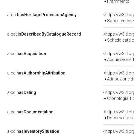
Frammento
arco:
hasHeritageProtectionAgency
<https://w3id.
Soprintendenza Speciale 
a-cat:
isDescribedByCatalogueRecord
<https://w3id.
Scheda catalo
a-cd:
hasAcquisition
<https://w3id.o
Acquisizione 1
a-cd:
hasAuthorshipAttribution
Attribuzione d
a-cd:
hasDating
<https://w3id.
Cronologia 1 
a-cd:
hasDocumentation
Documentazion
a-cd:
hasInventorySituation
<https://w3id.o