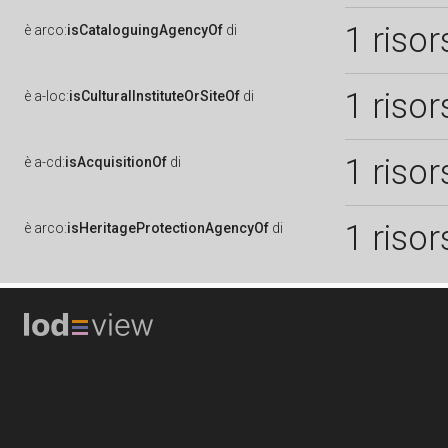
1 risor
è
arco:
isCataloguingAgencyOf
di
1 risor
è
a-loc:
isCulturalInstituteOrSiteOf
di
1 risor
è
a-cd:
isAcquisitionOf
di
1 risor
è
arco:
isHeritageProtectionAgencyOf
di