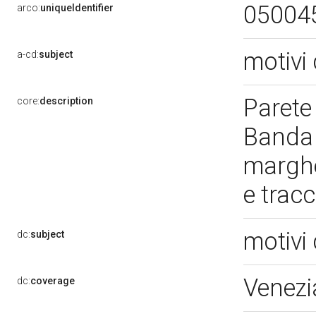
05004
arco:
uniqueIdentifier
motivi 
a-cd:
subject
Parete 
core:
description
Banda c
marghe
e trac
motivi 
dc:
subject
Venezi
dc:
coverage