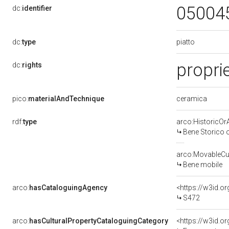
05004
dc:
identifier
piatto
dc:
type
propri
dc:
rights
ceramica
pico:
materialAndTechnique
rdf:
type
arco:HistoricOrA
Bene Storico o
arco:MovableCul
Bene mobile
arco:
hasCataloguingAgency
<https://w3id.
S472
arco:
hasCulturalPropertyCataloguingCategory
<https://w3id.o