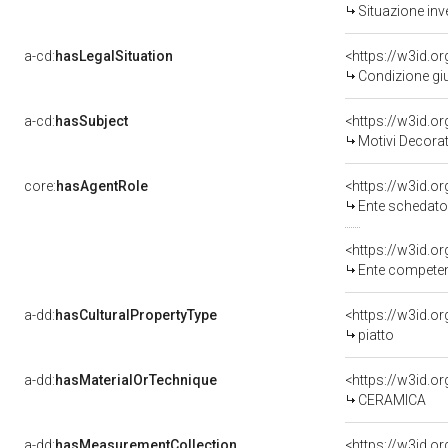
Situazione inv
a-cd:
hasLegalSituation
<https://w3id.o
Condizione giu
a-cd:
hasSubject
<https://w3id.
Motivi Decorat
core:
hasAgentRole
<https://w3id.
Ente schedato
<https://w3id.o
Ente competente per tutela del 
a-dd:
hasCulturalPropertyType
piatto
a-dd:
hasMaterialOrTechnique
<https://w3id.o
CERAMICA
a-dd:
hasMeasurementCollection
<https://w3id.