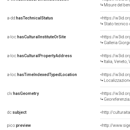
Misure del be
a-dd:
hasTechnicalStatus
<https://w3id.o
Stato tecnico
a-loc:
hasCulturalInstituteOrSite
<https://w3id.o
Galleria Giorgi
a-loc:
hasCulturalPropertyAddress
<https://w3id.
Italia, Veneto,
a-loc:
hasTimeIndexedTypedLocation
<https://w3id.
Localizzazione
clv:
hasGeometry
<https://w3id.
Georeferenzia
dc:
subject
<http://culturai
pico:
preview