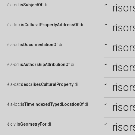
1 risor
è
a-cd:
isSubjectOf
di
1 risor
è
a-loc:
isCulturalPropertyAddressOf
di
1 risor
è
a-cd:
isDocumentationOf
di
1 risor
è
a-cd:
isAuthorshipAttributionOf
di
1 risor
è
a-cat:
describesCulturalProperty
di
1 risor
è
a-loc:
isTimeIndexedTypedLocationOf
di
1 risor
è
clv:
isGeometryFor
di