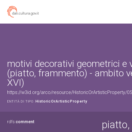
motivi decorativi geometrici e 
(piatto, frammento) - ambito v
XVI)
https://w3id.org/arco/resource/HistoricOrArtisticProperty/
HistoricOrArtisticProperty
ENTITÀ DI TIPO:
piatto
rdfs:
comment