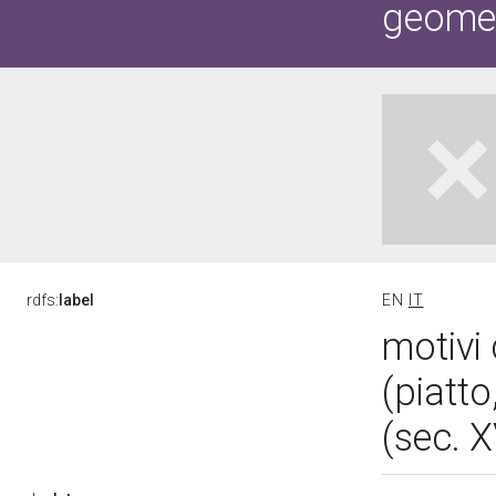
geometr
rdfs:
label
EN
IT
motivi 
(piatt
(sec. 