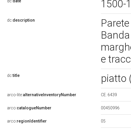
1500-
dc:
date
Parete 
dc:
description
Banda c
marghe
e trac
piatto
dc:
title
CE. 6439
arco-lite:
alternativeInventoryNumber
00450996
arco:
catalogueNumber
05
arco:
regionIdentifier