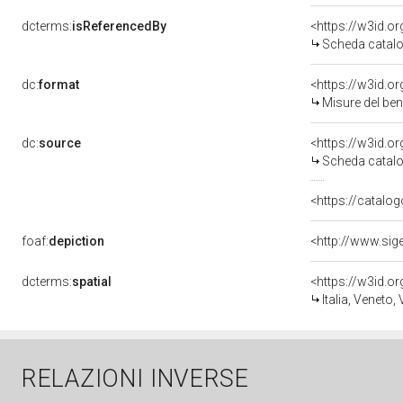
dcterms:
isReferencedBy
<https://w3id.
Scheda catalo
dc:
format
<https://w3id.
Misure del be
dc:
source
<https://w3id.
Scheda catalo
<https://catalog
foaf:
depiction
dcterms:
spatial
<https://w3id.
Italia, Veneto,
RELAZIONI INVERSE