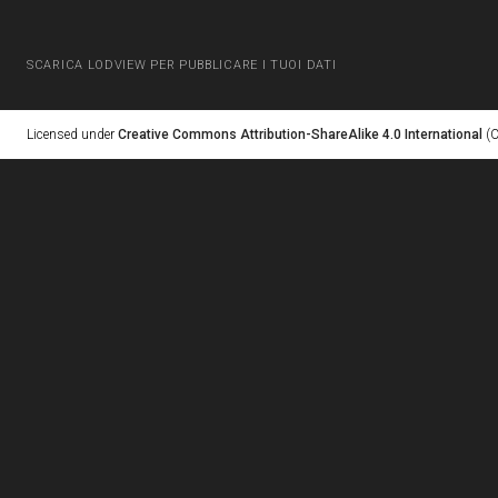
SCARICA LODVIEW PER PUBBLICARE I TUOI DATI
Licensed under
Creative Commons Attribution-ShareAlike 4.0 International
(C