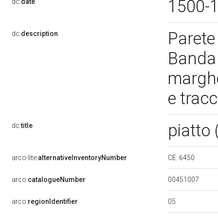
1500-
dc:
date
Parete 
dc:
description
Banda c
marghe
e trac
piatto
dc:
title
CE. 6450
arco-lite:
alternativeInventoryNumber
00451007
arco:
catalogueNumber
05
arco:
regionIdentifier