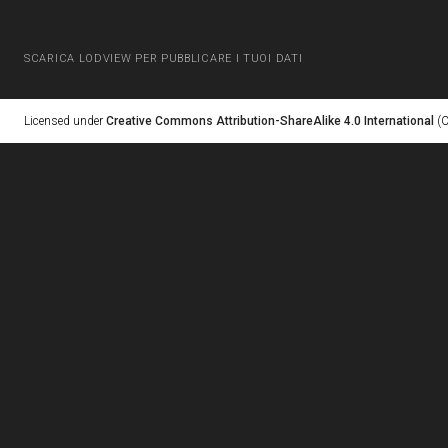
SCARICA LODVIEW PER PUBBLICARE I TUOI DATI
Licensed under
Creative Commons Attribution-ShareAlike 4.0 International
(C