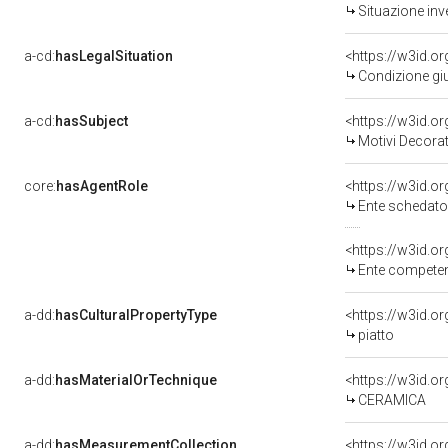
Situazione inv
a-cd:
hasLegalSituation
<https://w3id.o
Condizione giu
a-cd:
hasSubject
<https://w3id.
Motivi Decorat
core:
hasAgentRole
<https://w3id.
Ente schedato
<https://w3id.o
Ente competente per tutela del 
a-dd:
hasCulturalPropertyType
piatto
a-dd:
hasMaterialOrTechnique
<https://w3id.o
CERAMICA
a-dd:
hasMeasurementCollection
<https://w3id.