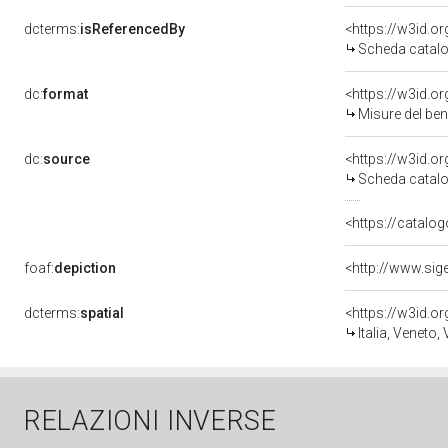
dcterms:
isReferencedBy
<https://w3id.
Scheda catalo
dc:
format
<https://w3id.
Misure del be
dc:
source
<https://w3id.
Scheda catalo
<https://catalog
foaf:
depiction
dcterms:
spatial
<https://w3id.
Italia, Veneto,
RELAZIONI INVERSE