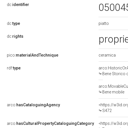
05004
dc:
identifier
piatto
dc:
type
propri
dc:
rights
ceramica
pico:
materialAndTechnique
rdf:
type
arco:HistoricOrA
Bene Storico o
arco:MovableCul
Bene mobile
arco:
hasCataloguingAgency
<https://w3id.
S472
arco:
hasCulturalPropertyCataloguingCategory
<https://w3id.o