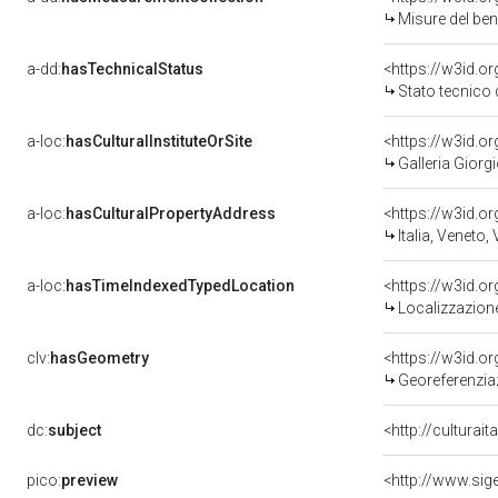
Misure del be
a-dd:
hasTechnicalStatus
<https://w3id.o
Stato tecnico
a-loc:
hasCulturalInstituteOrSite
<https://w3id.o
Galleria Giorgi
a-loc:
hasCulturalPropertyAddress
<https://w3id.
Italia, Veneto,
a-loc:
hasTimeIndexedTypedLocation
<https://w3id.
Localizzazione
clv:
hasGeometry
<https://w3id.
Georeferenzia
dc:
subject
<http://culturai
pico:
preview