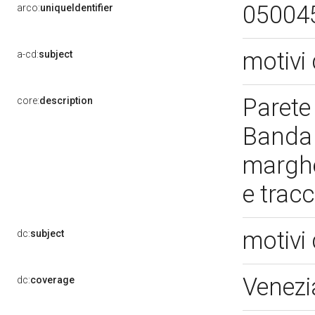
05004
arco:
uniqueIdentifier
motivi 
a-cd:
subject
Parete 
core:
description
Banda c
marghe
e trac
motivi 
dc:
subject
Venezi
dc:
coverage