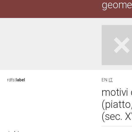
geometr
rdfs:
label
EN
IT
motivi 
(piatt
(sec. 