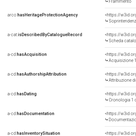
Frammento
arco:
hasHeritageProtectionAgency
<https://w3id.
Soprintendenza Speciale 
a-cat:
isDescribedByCatalogueRecord
<https://w3id.
Scheda catalo
a-cd:
hasAcquisition
<https://w3id.o
Acquisizione 1
a-cd:
hasAuthorshipAttribution
Attribuzione d
a-cd:
hasDating
<https://w3id.
Cronologia 1 
a-cd:
hasDocumentation
Documentazion
a-cd:
hasInventorySituation
<https://w3id.o