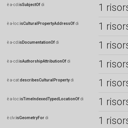
1 risor
è
a-cd:
isSubjectOf
di
1 risor
è
a-loc:
isCulturalPropertyAddressOf
di
1 risor
è
a-cd:
isDocumentationOf
di
1 risor
è
a-cd:
isAuthorshipAttributionOf
di
1 risor
è
a-cat:
describesCulturalProperty
di
1 risor
è
a-loc:
isTimeIndexedTypedLocationOf
di
1 risor
è
clv:
isGeometryFor
di