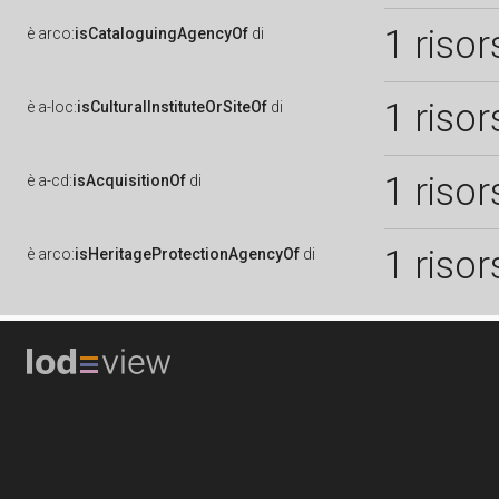
1 risor
è
arco:
isCataloguingAgencyOf
di
1 risor
è
a-loc:
isCulturalInstituteOrSiteOf
di
1 risor
è
a-cd:
isAcquisitionOf
di
1 risor
è
arco:
isHeritageProtectionAgencyOf
di