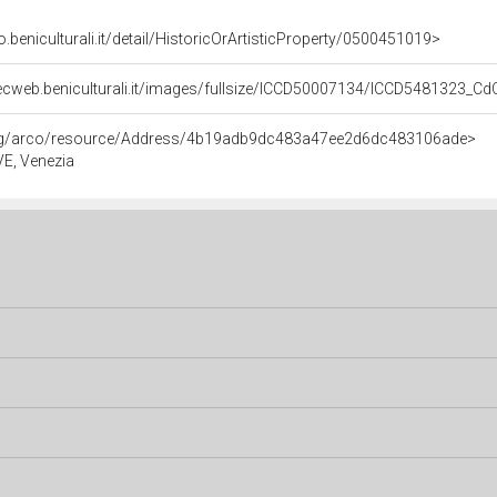
o.beniculturali.it/detail/HistoricOrArtisticProperty/0500451019>
ecweb.beniculturali.it/images/fullsize/ICCD50007134/ICCD5481323_C
org/arco/resource/Address/4b19adb9dc483a47ee2d6dc483106ade>
 VE, Venezia