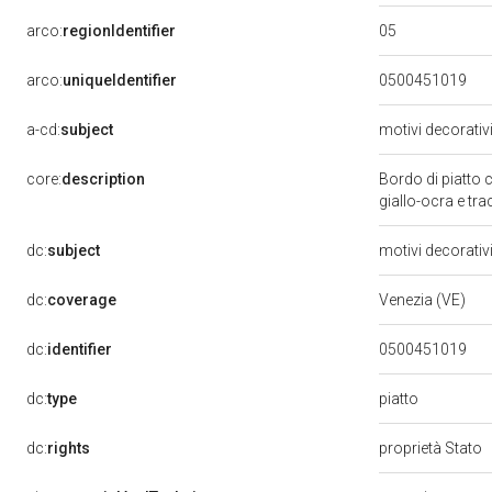
05
arco:
regionIdentifier
arco:
uniqueIdentifier
0500451019
a-cd:
subject
motivi decorativ
core:
description
Bordo di piatto 
giallo-ocra e t
dc:
subject
motivi decorativ
dc:
coverage
Venezia (VE)
dc:
identifier
0500451019
piatto
dc:
type
dc:
rights
proprietà Stato