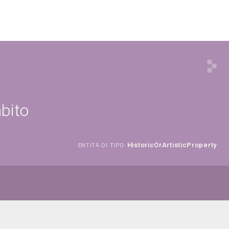
mbito
HistoricOrArtisticProperty
ENTITÀ DI TIPO: