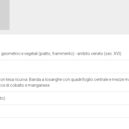
i geometrici e vegetali (piatto, frammento) - ambito veneto (sec. XVI)
con tesa ricurva. Banda a losanghe con quadrifoglio centrale e mezze mar
racce di cobalto e manganese
nto)