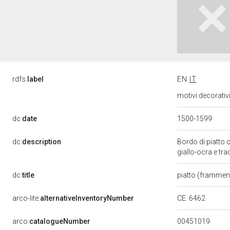
rdfs:
label
EN
IT
motivi decorativ
dc:
date
1500-1599
dc:
description
Bordo di piatto 
giallo-ocra e t
dc:
title
piatto (framme
CE. 6462
arco-lite:
alternativeInventoryNumber
00451019
arco:
catalogueNumber