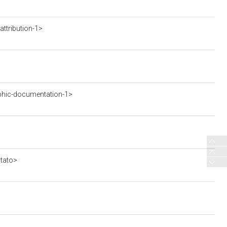
ttribution-1>
phic-documentation-1>
stato>