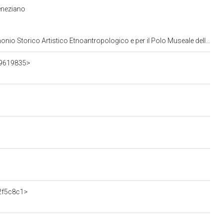
eneziano
opologico e per il Polo Museale della citta' di Venezia e dei comuni della gronda lagunare
09619835>
52f5c8c1>