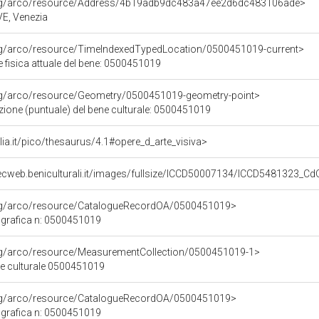
org/arco/resource/Address/4b19adb9dc483a47ee2d6dc483106ade>
 VE, Venezia
org/arco/resource/TimeIndexedTypedLocation/0500451019-current>
 fisica attuale del bene: 0500451019
org/arco/resource/Geometry/0500451019-geometry-point>
zione (puntuale) del bene culturale: 0500451019
talia.it/pico/thesaurus/4.1#opere_d_arte_visiva>
ecweb.beniculturali.it/images/fullsize/ICCD50007134/ICCD5481323_C
org/arco/resource/CatalogueRecordOA/0500451019>
grafica n: 0500451019
org/arco/resource/MeasurementCollection/0500451019-1>
ne culturale 0500451019
org/arco/resource/CatalogueRecordOA/0500451019>
grafica n: 0500451019