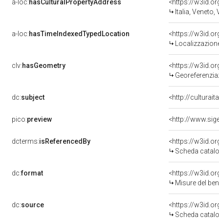
a-loc:
hasCulturalPropertyAddress
<https://w3id.
Italia, Veneto,
a-loc:
hasTimeIndexedTypedLocation
<https://w3id.
Localizzazione
clv:
hasGeometry
<https://w3id.
Georeferenzia
dc:
subject
<http://culturai
pico:
preview
<http://www.sig
dcterms:
isReferencedBy
<https://w3id.
Scheda catalo
dc:
format
<https://w3id.
Misure del be
dc:
source
<https://w3id.
Scheda catalo