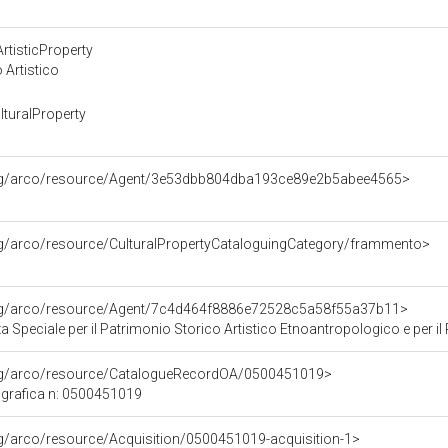
rtisticProperty
 Artistico
turalProperty
org/arco/resource/Agent/3e53dbb804dba193ce89e2b5abee4565>
rg/arco/resource/CulturalPropertyCataloguingCategory/frammento>
org/arco/resource/Agent/7c4d464f8886e72528c5a58f55a37b11>
Speciale per il Patrimonio Storico Artistico Etnoantropologico e per il Po
org/arco/resource/CatalogueRecordOA/0500451019>
grafica n: 0500451019
rg/arco/resource/Acquisition/0500451019-acquisition-1>