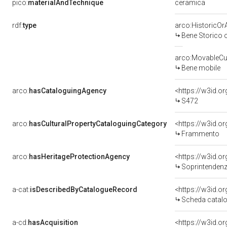
ceramica
pico:
materialAndTechnique
rdf:
type
arco:HistoricOrA
Bene Storico o
arco:MovableCul
Bene mobile
arco:
hasCataloguingAgency
<https://w3id.
S472
arco:
hasCulturalPropertyCataloguingCategory
<https://w3id.o
Frammento
arco:
hasHeritageProtectionAgency
<https://w3id.
Soprintendenza 
a-cat:
isDescribedByCatalogueRecord
<https://w3id.
Scheda catalo
a-cd:
hasAcquisition
<https://w3id.o