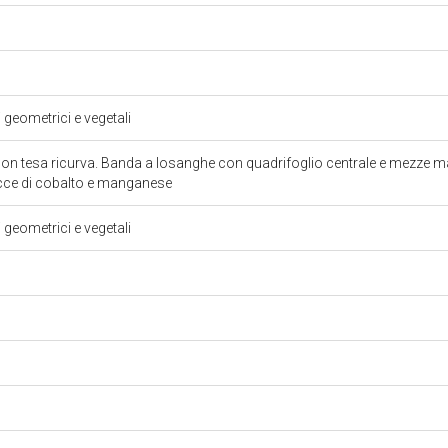
i geometrici e vegetali
con tesa ricurva. Banda a losanghe con quadrifoglio centrale e mezze mar
racce di cobalto e manganese
i geometrici e vegetali