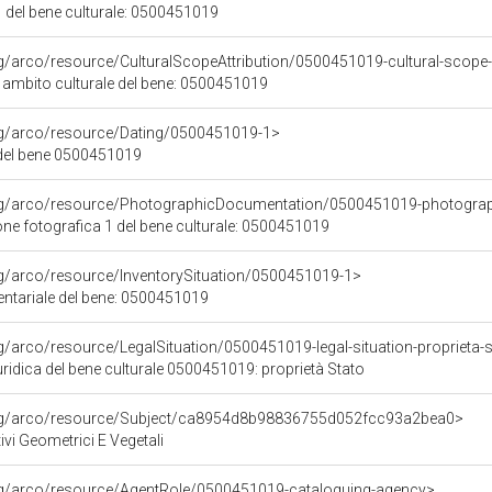
 del bene culturale: 0500451019
rg/arco/resource/CulturalScopeAttribution/0500451019-cultural-scope-a
i ambito culturale del bene: 0500451019
org/arco/resource/Dating/0500451019-1>
del bene 0500451019
org/arco/resource/PhotographicDocumentation/0500451019-photogra
e fotografica 1 del bene culturale: 0500451019
rg/arco/resource/InventorySituation/0500451019-1>
entariale del bene: 0500451019
rg/arco/resource/LegalSituation/0500451019-legal-situation-proprieta-
ridica del bene culturale 0500451019: proprietà Stato
org/arco/resource/Subject/ca8954d8b98836755d052fcc93a2bea0>
ivi Geometrici E Vegetali
org/arco/resource/AgentRole/0500451019-cataloguing-agency>