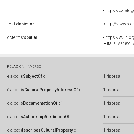
<https://catalog
foaf:
depiction
<http://www.sig
dcterms:
spatial
<https://w3id.
Italia, Veneto,
RELAZIONI INVERSE
è
a-cd:
isSubjectOf
di
1 risorsa
è
a-loc:
isCulturalPropertyAddressOf
di
1 risorsa
è
a-cd:
isDocumentationOf
di
1 risorsa
è
a-cd:
isAuthorshipAttributionOf
di
1 risorsa
è
a-cat:
describesCulturalProperty
di
1 risorsa