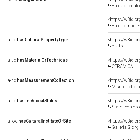
Ente schedato
<https://w3id.o
Ente competente per
a-dd:
hasCulturalPropertyType
<https://w3id.
piatto
a-dd:
hasMaterialOrTechnique
<https://w3id.o
CERAMICA
a-dd:
hasMeasurementCollection
<https://w3id.
Misure del be
a-dd:
hasTechnicalStatus
<https://w3id.o
Stato tecnico
a-loc:
hasCulturalInstituteOrSite
<https://w3id.o
Galleria Giorgi