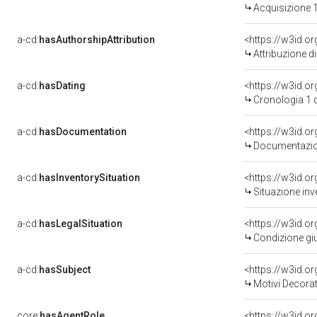
Acquisizione 1
a-cd:
hasAuthorshipAttribution
<https://w3id.o
Attribuzione d
a-cd:
hasDating
<https://w3id.
Cronologia 1 
a-cd:
hasDocumentation
<https://w3id.
Documentazion
a-cd:
hasInventorySituation
<https://w3id.o
Situazione inv
a-cd:
hasLegalSituation
<https://w3id.o
Condizione giu
a-cd:
hasSubject
<https://w3id.
Motivi Decorat
core:
hasAgentRole
<https://w3id.