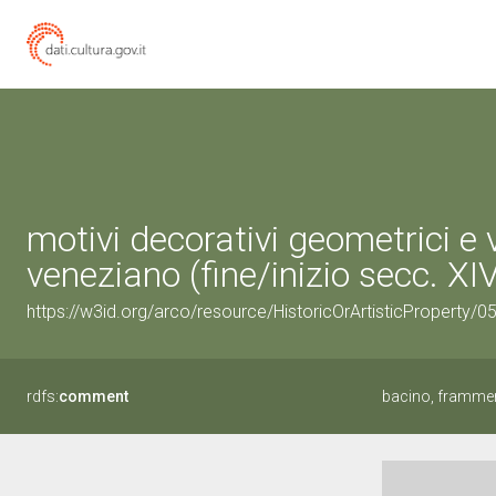
motivi decorativi geometrici e
veneziano (fine/inizio secc. XI
https://w3id.org/arco/resource/HistoricOrArtisticProperty/
rdfs:
comment
bacino, framment