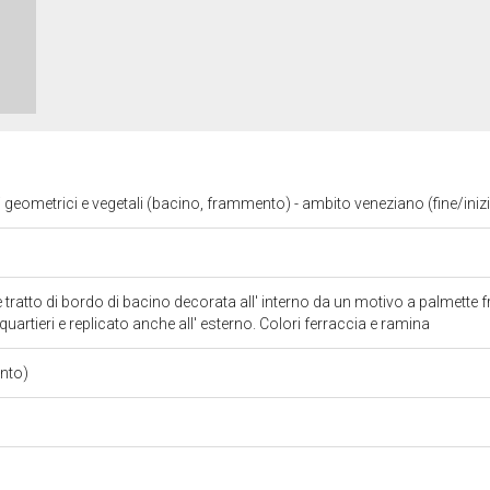
i geometrici e vegetali (bacino, frammento) - ambito veneziano (fine/iniz
tratto di bordo di bacino decorata all' interno da un motivo a palmette f
uartieri e replicato anche all' esterno. Colori ferraccia e ramina
nto)