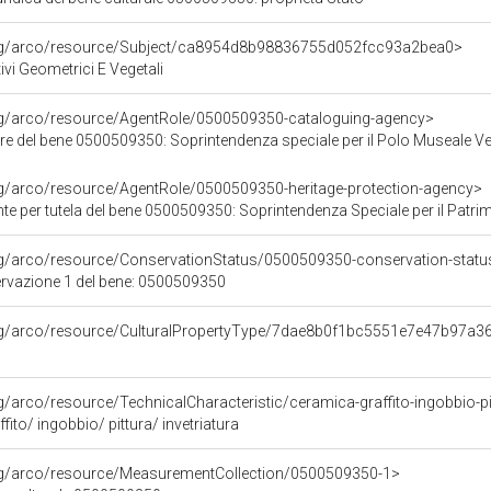
org/arco/resource/Subject/ca8954d8b98836755d052fcc93a2bea0>
ivi Geometrici E Vegetali
org/arco/resource/AgentRole/0500509350-cataloguing-agency>
re del bene 0500509350: Soprintendenza speciale per il Polo Museale V
rg/arco/resource/AgentRole/0500509350-heritage-protection-agency>
 tutela del bene 0500509350: Soprintendenza Speciale per il Patrimonio Storico Artistico Etnoantr
rg/arco/resource/ConservationStatus/0500509350-conservation-statu
ervazione 1 del bene: 0500509350
org/arco/resource/CulturalPropertyType/7dae8b0f1bc5551e7e47b97a
g/arco/resource/TechnicalCharacteristic/ceramica-graffito-ingobbio-pit
fito/ ingobbio/ pittura/ invetriatura
org/arco/resource/MeasurementCollection/0500509350-1>