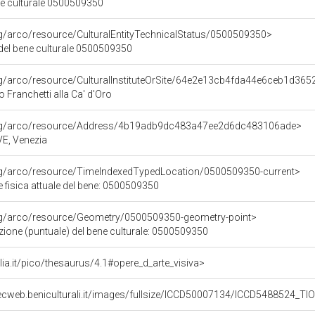
ne culturale 0500509350
rg/arco/resource/CulturalEntityTechnicalStatus/0500509350>
 del bene culturale 0500509350
rg/arco/resource/CulturalInstituteOrSite/64e2e13cb4fda44e6ceb1d36
o Franchetti alla Ca' d'Oro
org/arco/resource/Address/4b19adb9dc483a47ee2d6dc483106ade>
 VE, Venezia
org/arco/resource/TimeIndexedTypedLocation/0500509350-current>
 fisica attuale del bene: 0500509350
org/arco/resource/Geometry/0500509350-geometry-point>
zione (puntuale) del bene culturale: 0500509350
talia.it/pico/thesaurus/4.1#opere_d_arte_visiva>
ecweb.beniculturali.it/images/fullsize/ICCD50007134/ICCD5488524_T