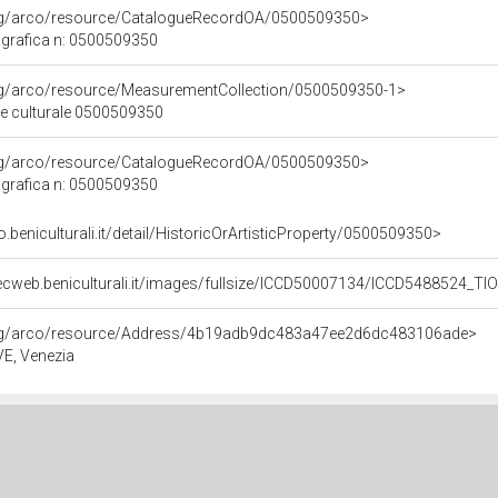
org/arco/resource/CatalogueRecordOA/0500509350>
grafica n: 0500509350
org/arco/resource/MeasurementCollection/0500509350-1>
ne culturale 0500509350
org/arco/resource/CatalogueRecordOA/0500509350>
grafica n: 0500509350
o.beniculturali.it/detail/HistoricOrArtisticProperty/0500509350>
ecweb.beniculturali.it/images/fullsize/ICCD50007134/ICCD5488524_T
org/arco/resource/Address/4b19adb9dc483a47ee2d6dc483106ade>
 VE, Venezia