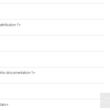
ttribution-1>
phic-documentation-1>
stato>