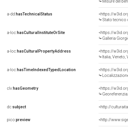
Misure del be
a-dd:
hasTechnicalStatus
<https://w3id.o
Stato tecnico
a-loc:
hasCulturalInstituteOrSite
<https://w3id.o
Galleria Giorgi
a-loc:
hasCulturalPropertyAddress
<https://w3id.
Italia, Veneto,
a-loc:
hasTimeIndexedTypedLocation
<https://w3id.
Localizzazione
clv:
hasGeometry
<https://w3id.
Georeferenzia
dc:
subject
<http://culturai
pico:
preview
<http://www.sig