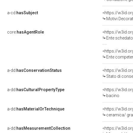
a-cd:
hasSubject
<https://w3id.
Motivi Decorat
core:
hasAgentRole
<https://w3id.
Ente schedato
<https://w3id.o
Ente competente per
a-dd:
hasConservationStatus
<https://w3id.o
Stato di cons
a-dd:
hasCulturalPropertyType
<https://w3id.
bacino
a-dd:
hasMaterialOrTechnique
<https://w3id.or
ceramica/ graf
a-dd:
hasMeasurementCollection
<https://w3id.