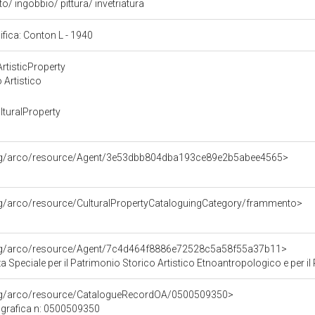
to/ ingobbio/ pittura/ invetriatura
cifica: Conton L - 1940
rtisticProperty
 Artistico
turalProperty
org/arco/resource/Agent/3e53dbb804dba193ce89e2b5abee4565>
rg/arco/resource/CulturalPropertyCataloguingCategory/frammento>
org/arco/resource/Agent/7c4d464f8886e72528c5a58f55a37b11>
Speciale per il Patrimonio Storico Artistico Etnoantropologico e per il Po
org/arco/resource/CatalogueRecordOA/0500509350>
grafica n: 0500509350