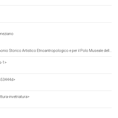
eneziano
opologico e per il Polo Museale della citta' di Venezia e dei comuni della gronda lagunare
s-1>
3653444d>
tura-invetriatura>