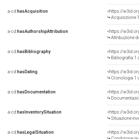
a-cd:
hasAcquisition
<https://w3id.o
Acquisizione 1
a-cd:
hasAuthorshipAttribution
<https://w3id.o
Attribuzione d
a-cd:
hasBibliography
<https://w3id.o
Bibliografia 1
a-cd:
hasDating
<https://w3id.
Cronologia 1 
a-cd:
hasDocumentation
<https://w3id.
Documentazion
a-cd:
hasInventorySituation
<https://w3id.o
Situazione inv
a-cd:
hasLegalSituation
<https://w3id.o
Condizione giu