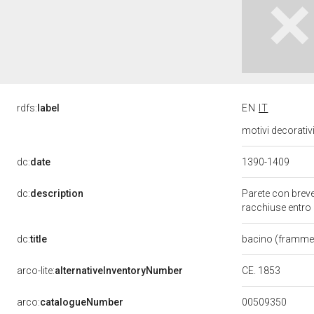
rdfs:
label
EN
IT
motivi decorativ
dc:
date
1390-1409
dc:
description
Parete con breve 
racchiuse entro q
dc:
title
bacino (framme
CE. 1853
arco-lite:
alternativeInventoryNumber
00509350
arco:
catalogueNumber