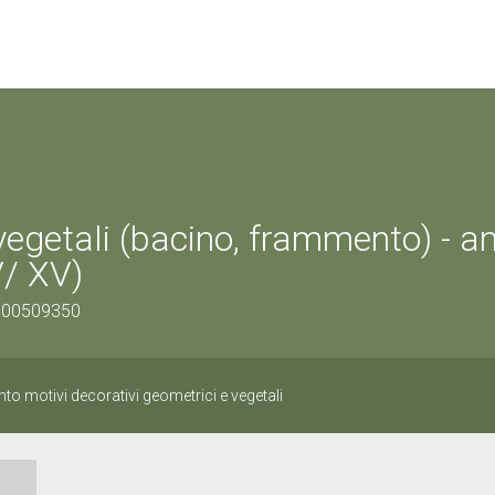
 vegetali (bacino, frammento) - a
V/ XV)
0500509350
o motivi decorativi geometrici e vegetali