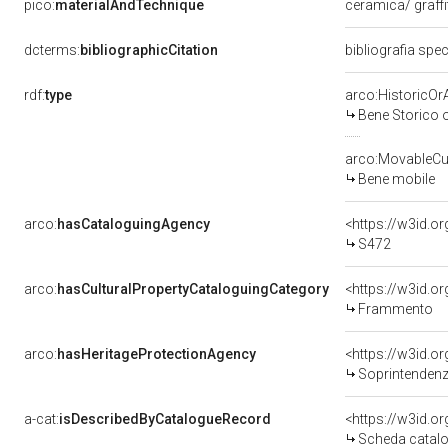
pico:
materialAndTechnique
ceramica/ graffi
dcterms:
bibliographicCitation
bibliografia spe
rdf:
type
arco:HistoricOrA
Bene Storico o
arco:MovableCul
Bene mobile
arco:
hasCataloguingAgency
<https://w3id.
S472
arco:
hasCulturalPropertyCataloguingCategory
<https://w3id.o
Frammento
arco:
hasHeritageProtectionAgency
<https://w3id.
Soprintendenza 
a-cat:
isDescribedByCatalogueRecord
<https://w3id.
Scheda catalo