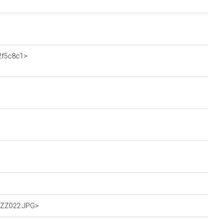
52f5c8c1>
IOZZ022.JPG>