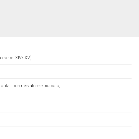
io secc. XIV/ XV)
rontali con nervature e picciolo,