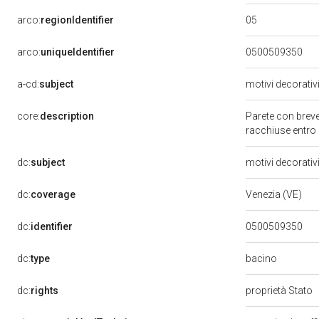
05
arco:
regionIdentifier
arco:
uniqueIdentifier
0500509350
a-cd:
subject
motivi decorativ
core:
description
Parete con breve 
racchiuse entro q
dc:
subject
motivi decorativ
dc:
coverage
Venezia (VE)
dc:
identifier
0500509350
bacino
dc:
type
dc:
rights
proprietà Stato