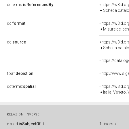
dcterms:
isReferencedBy
<https://w3id.
Scheda catalo
dc:
format
<https://w3id.
Misure del be
dc:
source
<https://w3id.
Scheda catalo
<https://catalog
foaf:
depiction
<http://www.sig
dcterms:
spatial
<https://w3id.
Italia, Veneto,
RELAZIONI INVERSE
è
a-cd:
isSubjectOf
di
1 risorsa