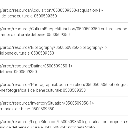
rg/arco/resource/Acquisition/0500509350-acquisition-1>
 del bene culturale: 0500509350
rg/arco/resource/CulturalScopeAttribution/0500509350-cultural-scope-a
i ambito culturale del bene: 0500509350
rg/arco/resource/Bibliography/0500509350-bibliography-1>
 del bene culturale: 0500509350
org/arco/resource/Dating/0500509350-1>
del bene 0500509350
org/arco/resource/PhotographicDocumentation/0500509350-photogra
e fotografica 1 del bene culturale: 0500509350
rg/arco/resource/InventorySituation/0500509350-1>
entariale del bene: 0500509350
rg/arco/resource/LegalSituation/0500509350-legal-situation-proprieta-
ridica del bene culturale 0500509350: proprietà Stato