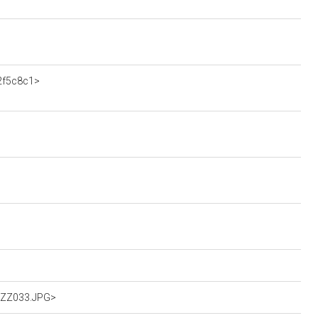
52f5c8c1>
IOZZ033.JPG>