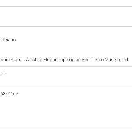
eneziano
opologico e per il Polo Museale della citta' di Venezia e dei comuni della gronda lagunare
s-1>
3653444d>