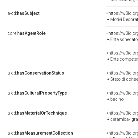
a-cd:
hasSubject
<https://w3id.
Motivi Decorat
core:
hasAgentRole
<https://w3id.
Ente schedato
<https://w3id.o
Ente competente per
a-dd:
hasConservationStatus
<https://w3id.o
Stato di cons
a-dd:
hasCulturalPropertyType
<https://w3id.
bacino
a-dd:
hasMaterialOrTechnique
<https://w3id.o
ceramica/ graf
a-dd:
hasMeasurementCollection
<https://w3id.