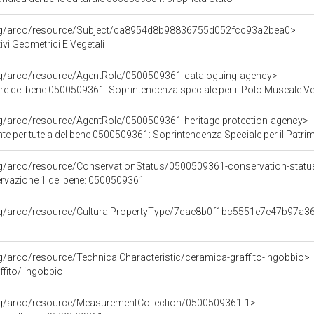
org/arco/resource/Subject/ca8954d8b98836755d052fcc93a2bea0>
ivi Geometrici E Vegetali
org/arco/resource/AgentRole/0500509361-cataloguing-agency>
re del bene 0500509361: Soprintendenza speciale per il Polo Museale V
rg/arco/resource/AgentRole/0500509361-heritage-protection-agency>
 tutela del bene 0500509361: Soprintendenza Speciale per il Patrimonio Storico Artistico Etnoantr
rg/arco/resource/ConservationStatus/0500509361-conservation-statu
ervazione 1 del bene: 0500509361
org/arco/resource/CulturalPropertyType/7dae8b0f1bc5551e7e47b97a
rg/arco/resource/TechnicalCharacteristic/ceramica-graffito-ingobbio>
fito/ ingobbio
org/arco/resource/MeasurementCollection/0500509361-1>