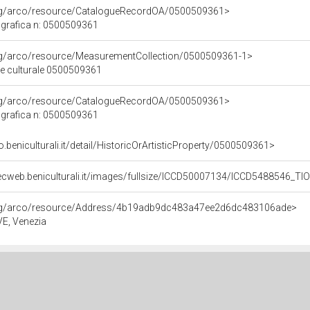
org/arco/resource/CatalogueRecordOA/0500509361>
grafica n: 0500509361
org/arco/resource/MeasurementCollection/0500509361-1>
ne culturale 0500509361
org/arco/resource/CatalogueRecordOA/0500509361>
grafica n: 0500509361
o.beniculturali.it/detail/HistoricOrArtisticProperty/0500509361>
ecweb.beniculturali.it/images/fullsize/ICCD50007134/ICCD5488546_T
org/arco/resource/Address/4b19adb9dc483a47ee2d6dc483106ade>
 VE, Venezia