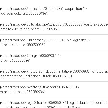
rg/arco/resource/Acquisition/0500509361-acquisition-1>
 del bene culturale: 0500509361
rg/arco/resource/CulturalScopeAttribution/0500509361-cultural-scope-a
i ambito culturale del bene: 0500509361
rg/arco/resource/Bibliography/0500509361-bibliography-1>
 del bene culturale: 0500509361
org/arco/resource/Dating/0500509361-1>
del bene 0500509361
org/arco/resource/PhotographicDocumentation/0500509361-photogra
e fotografica 1 del bene culturale: 0500509361
rg/arco/resource/InventorySituation/0500509361-1>
entariale del bene: 0500509361
rg/arco/resource/LegalSituation/0500509361-legal-situation-proprieta-
ridica del bene culturale 0500509361: proprietà Stato