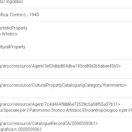
ito/ ingobbio
cifica: Conton L - 1940
rtisticProperty
 Artistico
turalProperty
org/arco/resource/Agent/3e53dbb804dba193ce89e2b5abee4565>
rg/arco/resource/CulturalPropertyCataloguingCategory/frammento>
org/arco/resource/Agent/7c4d464f8886e72528c5a58f55a37b11>
Speciale per il Patrimonio Storico Artistico Etnoantropologico e per il Po
org/arco/resource/CatalogueRecordOA/0500509361>
grafica n: 0500509361