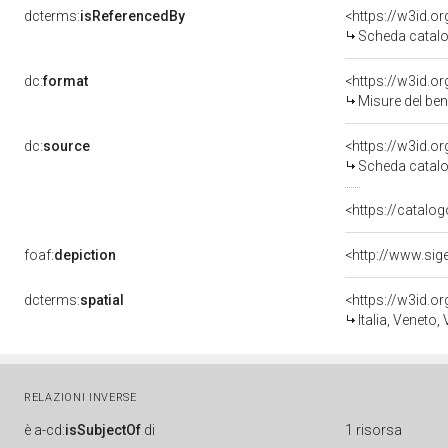
dcterms:
isReferencedBy
<https://w3id.
Scheda catalo
dc:
format
<https://w3id.
Misure del be
dc:
source
<https://w3id.
Scheda catalo
<https://catalog
foaf:
depiction
<http://www.sig
dcterms:
spatial
<https://w3id.
Italia, Veneto,
RELAZIONI INVERSE
è
a-cd:
isSubjectOf
di
1 risorsa