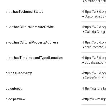
Misure del be
a-dd:
hasTechnicalStatus
<https://w3id.o
Stato tecnico
a-loc:
hasCulturalInstituteOrSite
<https://w3id.o
Galleria Giorgi
a-loc:
hasCulturalPropertyAddress
<https://w3id.
Italia, Veneto,
a-loc:
hasTimeIndexedTypedLocation
<https://w3id.
Localizzazione
clv:
hasGeometry
<https://w3id.
Georeferenzia
dc:
subject
<http://culturai
pico:
preview
<http://www.sig