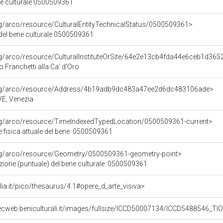
ne culturale 0500509361
rg/arco/resource/CulturalEntityTechnicalStatus/0500509361>
 del bene culturale 0500509361
rg/arco/resource/CulturalInstituteOrSite/64e2e13cb4fda44e6ceb1d36
o Franchetti alla Ca' d'Oro
org/arco/resource/Address/4b19adb9dc483a47ee2d6dc483106ade>
 VE, Venezia
org/arco/resource/TimeIndexedTypedLocation/0500509361-current>
 fisica attuale del bene: 0500509361
org/arco/resource/Geometry/0500509361-geometry-point>
zione (puntuale) del bene culturale: 0500509361
talia.it/pico/thesaurus/4.1#opere_d_arte_visiva>
ecweb.beniculturali.it/images/fullsize/ICCD50007134/ICCD5488546_T