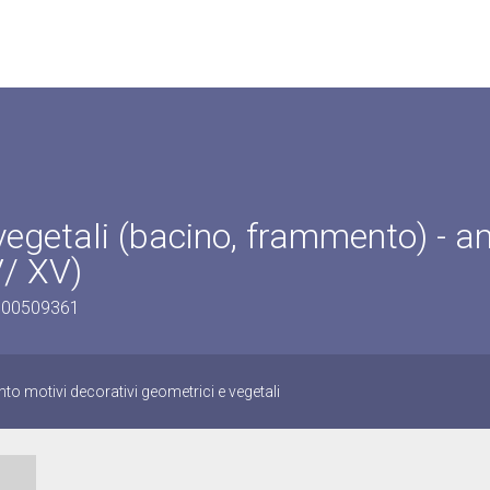
 vegetali (bacino, frammento) - a
V/ XV)
0500509361
o motivi decorativi geometrici e vegetali