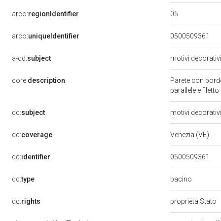
05
arco:
regionIdentifier
arco:
uniqueIdentifier
0500509361
a-cd:
subject
motivi decorativ
core:
description
Parete con bordo
parallele e filett
dc:
subject
motivi decorativ
dc:
coverage
Venezia (VE)
dc:
identifier
0500509361
bacino
dc:
type
dc:
rights
proprietà Stato