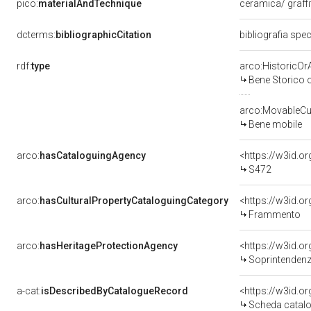
pico:
materialAndTechnique
ceramica/ graff
dcterms:
bibliographicCitation
bibliografia spe
rdf:
type
arco:HistoricOrA
Bene Storico o
arco:MovableCul
Bene mobile
arco:
hasCataloguingAgency
<https://w3id.
S472
arco:
hasCulturalPropertyCataloguingCategory
<https://w3id.o
Frammento
arco:
hasHeritageProtectionAgency
<https://w3id.
Soprintendenza 
a-cat:
isDescribedByCatalogueRecord
<https://w3id.
Scheda catalo