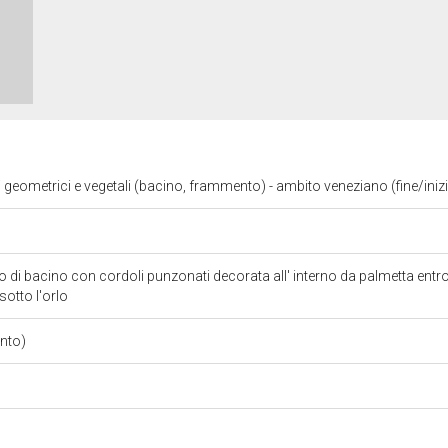
i geometrici e vegetali (bacino, frammento) - ambito veneziano (fine/iniz
 di bacino con cordoli punzonati decorata all' interno da palmetta entro
o sotto l'orlo
nto)