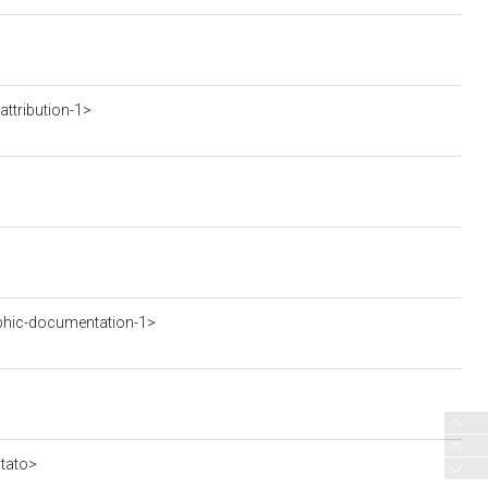
ttribution-1>
phic-documentation-1>
stato>