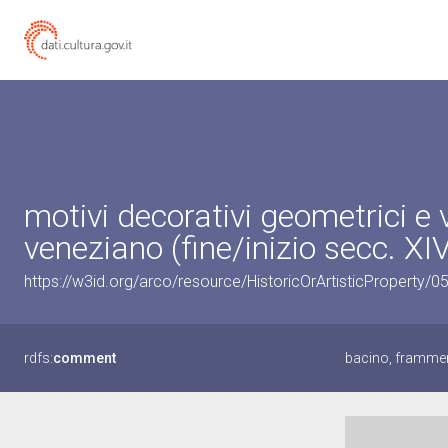
motivi decorativi geometrici e
veneziano (fine/inizio secc. XI
https://w3id.org/arco/resource/HistoricOrArtisticProperty/
rdfs:
comment
bacino, framment