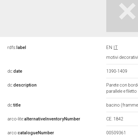
rdfs:
label
EN
IT
motivi decorativ
dc:
date
1390-1409
dc:
description
Parete con bordo
parallele e filett
dc:
title
bacino (framme
CE. 1842
arco-lite:
alternativeInventoryNumber
00509361
arco:
catalogueNumber