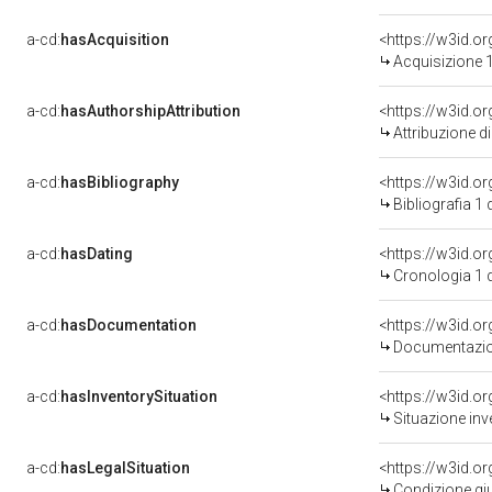
a-cd:
hasAcquisition
<https://w3id.o
Acquisizione 1
a-cd:
hasAuthorshipAttribution
<https://w3id.o
Attribuzione d
a-cd:
hasBibliography
<https://w3id.o
Bibliografia 1
a-cd:
hasDating
<https://w3id.
Cronologia 1 
a-cd:
hasDocumentation
<https://w3id.
Documentazion
a-cd:
hasInventorySituation
<https://w3id.o
Situazione inv
a-cd:
hasLegalSituation
<https://w3id.o
Condizione giu