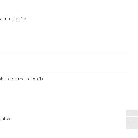
ttribution-1>
phic-documentation-1>
stato>