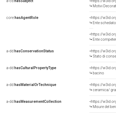
a-cd:
hasSubject
<https://w3id.
Motivi Decorat
core:
hasAgentRole
<https://w3id.
Ente schedato
<https://w3id.o
Ente competente per
a-dd:
hasConservationStatus
<https://w3id.o
Stato di cons
a-dd:
hasCulturalPropertyType
<https://w3id.
bacino
a-dd:
hasMaterialOrTechnique
<https://w3id.o
ceramica/ graf
a-dd:
hasMeasurementCollection
<https://w3id.
Misure del be