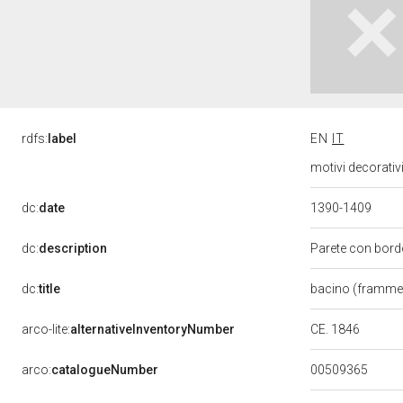
rdfs:
label
EN
IT
motivi decorativ
dc:
date
1390-1409
dc:
description
Parete con bordo
dc:
title
bacino (framme
CE. 1846
arco-lite:
alternativeInventoryNumber
00509365
arco:
catalogueNumber