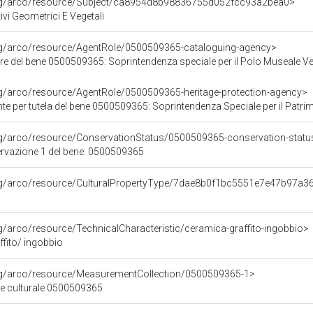
org/arco/resource/Subject/ca8954d8b98836755d052fcc93a2bea0>
ivi Geometrici E Vegetali
org/arco/resource/AgentRole/0500509365-cataloguing-agency>
re del bene 0500509365: Soprintendenza speciale per il Polo Museale V
rg/arco/resource/AgentRole/0500509365-heritage-protection-agency>
 tutela del bene 0500509365: Soprintendenza Speciale per il Patrimonio Storico Artistico Etnoantr
rg/arco/resource/ConservationStatus/0500509365-conservation-statu
ervazione 1 del bene: 0500509365
org/arco/resource/CulturalPropertyType/7dae8b0f1bc5551e7e47b97a
rg/arco/resource/TechnicalCharacteristic/ceramica-graffito-ingobbio>
fito/ ingobbio
org/arco/resource/MeasurementCollection/0500509365-1>
ne culturale 0500509365