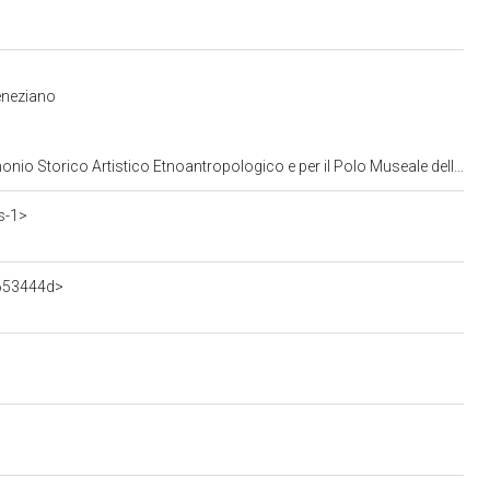
eneziano
opologico e per il Polo Museale della citta' di Venezia e dei comuni della gronda lagunare
s-1>
3653444d>