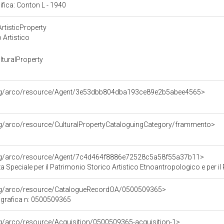
cifica: Conton L - 1940
rtisticProperty
 Artistico
turalProperty
org/arco/resource/Agent/3e53dbb804dba193ce89e2b5abee4565>
rg/arco/resource/CulturalPropertyCataloguingCategory/frammento>
org/arco/resource/Agent/7c4d464f8886e72528c5a58f55a37b11>
Speciale per il Patrimonio Storico Artistico Etnoantropologico e per il Po
org/arco/resource/CatalogueRecordOA/0500509365>
grafica n: 0500509365
rg/arco/resource/Acquisition/0500509365-acquisition-1>