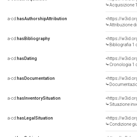
Acquisizione 1
a-cd:
hasAuthorshipAttribution
<https://w3id.o
Attribuzione d
a-cd:
hasBibliography
<https://w3id.o
Bibliografia 1
a-cd:
hasDating
<https://w3id.
Cronologia 1 
a-cd:
hasDocumentation
<https://w3id.
Documentazion
a-cd:
hasInventorySituation
<https://w3id.o
Situazione inv
a-cd:
hasLegalSituation
<https://w3id.o
Condizione giu