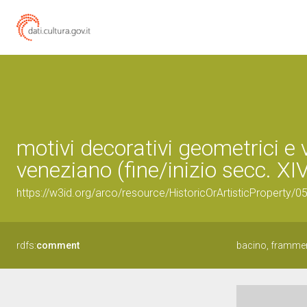
motivi decorativi geometrici e
veneziano (fine/inizio secc. XI
https://w3id.org/arco/resource/HistoricOrArtisticProperty/
rdfs:
comment
bacino, framment