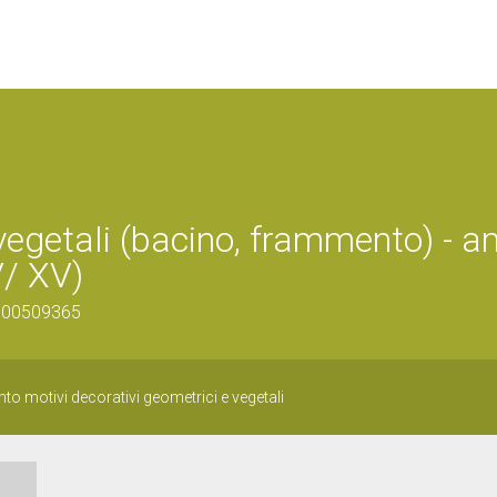
 vegetali (bacino, frammento) - a
V/ XV)
0500509365
o motivi decorativi geometrici e vegetali