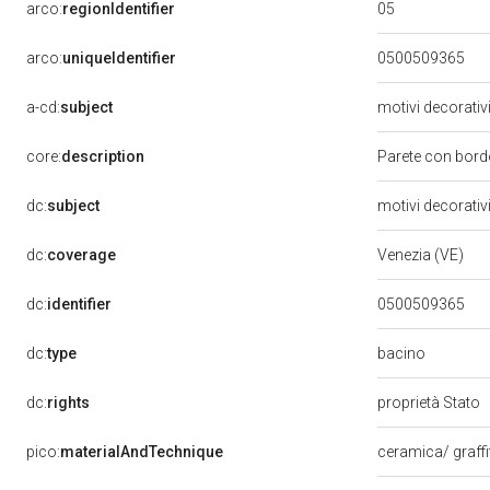
05
arco:
regionIdentifier
arco:
uniqueIdentifier
0500509365
a-cd:
subject
motivi decorativ
core:
description
Parete con bordo
dc:
subject
motivi decorativ
dc:
coverage
Venezia (VE)
dc:
identifier
0500509365
bacino
dc:
type
dc:
rights
proprietà Stato
pico:
materialAndTechnique
ceramica/ graff