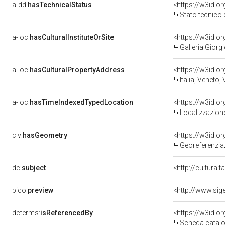
a-dd:
hasTechnicalStatus
<https://w3id.o
Stato tecnico
a-loc:
hasCulturalInstituteOrSite
<https://w3id.o
Galleria Giorgi
a-loc:
hasCulturalPropertyAddress
<https://w3id.
Italia, Veneto,
a-loc:
hasTimeIndexedTypedLocation
<https://w3id.
Localizzazione
clv:
hasGeometry
<https://w3id.
Georeferenzia
dc:
subject
<http://culturai
pico:
preview
<http://www.sig
dcterms:
isReferencedBy
<https://w3id.
Scheda catalo