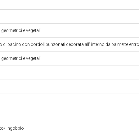
i geometrici e vegetali
 di bacino con cordoli punzonati decorata all' interno da palmette entro
i geometrici e vegetali
ito/ ingobbio