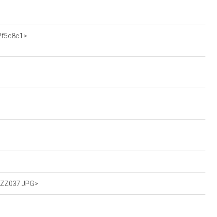
52f5c8c1>
IOZZ037.JPG>