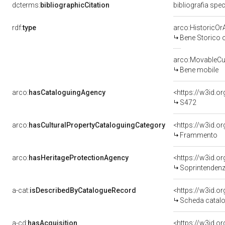
dcterms:
bibliographicCitation
bibliografia spe
rdf:
type
arco:HistoricOrA
Bene Storico o
arco:MovableCul
Bene mobile
arco:
hasCataloguingAgency
<https://w3id.
S472
arco:
hasCulturalPropertyCataloguingCategory
<https://w3id.o
Frammento
arco:
hasHeritageProtectionAgency
<https://w3id.
Soprintendenza 
a-cat:
isDescribedByCatalogueRecord
<https://w3id.
Scheda catalo
a-cd:
hasAcquisition
<https://w3id.o