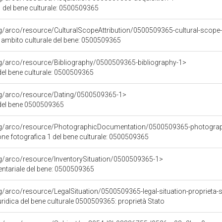
 del bene culturale: 0500509365
rg/arco/resource/CulturalScopeAttribution/0500509365-cultural-scope-a
i ambito culturale del bene: 0500509365
rg/arco/resource/Bibliography/0500509365-bibliography-1>
 del bene culturale: 0500509365
org/arco/resource/Dating/0500509365-1>
del bene 0500509365
org/arco/resource/PhotographicDocumentation/0500509365-photogra
e fotografica 1 del bene culturale: 0500509365
rg/arco/resource/InventorySituation/0500509365-1>
entariale del bene: 0500509365
rg/arco/resource/LegalSituation/0500509365-legal-situation-proprieta-
ridica del bene culturale 0500509365: proprietà Stato