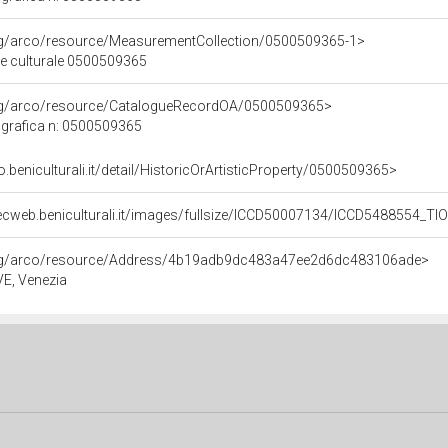
org/arco/resource/MeasurementCollection/0500509365-1>
ne culturale 0500509365
org/arco/resource/CatalogueRecordOA/0500509365>
grafica n: 0500509365
o.beniculturali.it/detail/HistoricOrArtisticProperty/0500509365>
ecweb.beniculturali.it/images/fullsize/ICCD50007134/ICCD5488554_T
org/arco/resource/Address/4b19adb9dc483a47ee2d6dc483106ade>
 VE, Venezia