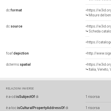
dc:
format
<https://w3id.
Misure del be
dc:
source
<https://w3id.
Scheda catalo
<https://catalog
foaf:
depiction
<http://www.sig
dcterms:
spatial
<https://w3id.
Italia, Veneto,
RELAZIONI INVERSE
è
a-cd:
isSubjectOf
di
1 risorsa
è
a-loc:
isCulturalPropertyAddressOf
di
1 risorsa