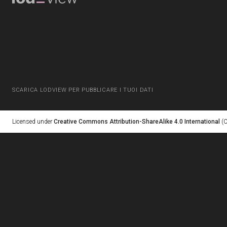
SCARICA LODVIEW PER PUBBLICARE I TUOI DATI
Licensed under
Creative Commons Attribution-ShareAlike 4.0 International
(C