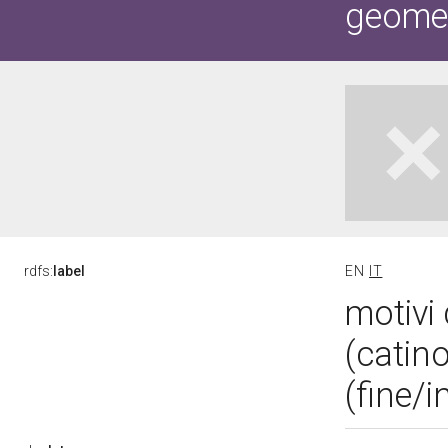
geometr
rdfs:
label
EN
IT
motivi 
(catin
(fine/i