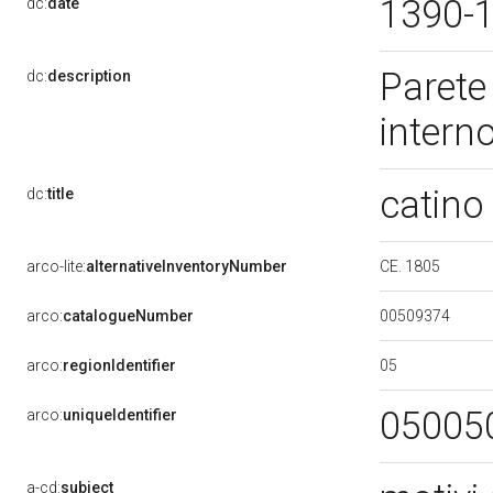
1390-
dc:
date
Parete
dc:
description
intern
catino
dc:
title
CE. 1805
arco-lite:
alternativeInventoryNumber
00509374
arco:
catalogueNumber
05
arco:
regionIdentifier
05005
arco:
uniqueIdentifier
a-cd:
subject