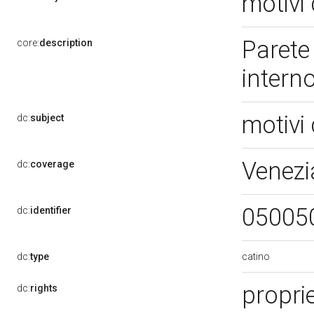
motivi 
Parete
core:
description
intern
motivi 
dc:
subject
Venezi
dc:
coverage
05005
dc:
identifier
catino
dc:
type
propri
dc:
rights