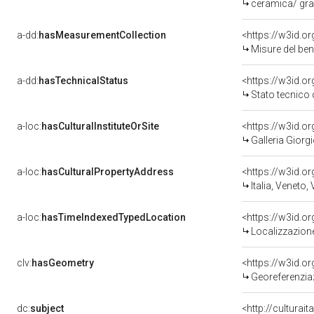
ceramica/ graf
a-dd:
hasMeasurementCollection
<https://w3id.
Misure del be
a-dd:
hasTechnicalStatus
<https://w3id.o
Stato tecnico
a-loc:
hasCulturalInstituteOrSite
<https://w3id.o
Galleria Giorgi
a-loc:
hasCulturalPropertyAddress
<https://w3id.
Italia, Veneto,
a-loc:
hasTimeIndexedTypedLocation
<https://w3id.
Localizzazione
clv:
hasGeometry
<https://w3id.
Georeferenzia
dc:
subject
<http://culturai