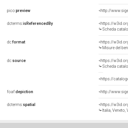
pico:
preview
dcterms:
isReferencedBy
<https://w3id.
Scheda catalo
dc:
format
<https://w3id.
Misure del be
dc:
source
<https://w3id.
Scheda catalo
<https://catalog
foaf:
depiction
dcterms:
spatial
<https://w3id.
Italia, Veneto,