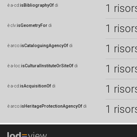
1 risor
è
a-cd:
isBibliographyOf
di
1 risor
è
clv:
isGeometryFor
di
1 risor
è
arco:
isCataloguingAgencyOf
di
1 risor
è
a-loc:
isCulturalInstituteOrSiteOf
di
1 risor
è
a-cd:
isAcquisitionOf
di
1 risor
è
arco:
isHeritageProtectionAgencyOf
di