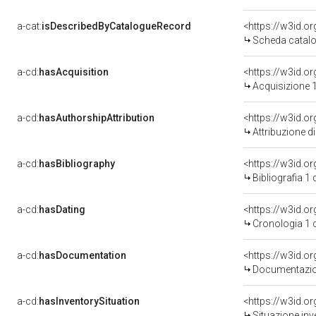
a-cat:
isDescribedByCatalogueRecord
<https://w3id.
Scheda catalo
a-cd:
hasAcquisition
<https://w3id.o
Acquisizione 1
a-cd:
hasAuthorshipAttribution
Attribuzione d
a-cd:
hasBibliography
<https://w3id.o
Bibliografia 1
a-cd:
hasDating
<https://w3id.
Cronologia 1 
a-cd:
hasDocumentation
Documentazion
a-cd:
hasInventorySituation
<https://w3id.o
Situazione inv