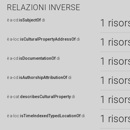
RELAZIONI INVERSE
1 risor
è
a-cd:
isSubjectOf
di
1 risor
è
a-loc:
isCulturalPropertyAddressOf
di
1 risor
è
a-cd:
isDocumentationOf
di
1 risor
è
a-cd:
isAuthorshipAttributionOf
di
1 risor
è
a-cat:
describesCulturalProperty
di
1 risor
è
a-loc:
isTimeIndexedTypedLocationOf
di