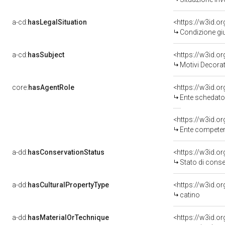
a-cd:
hasLegalSituation
<https://w3id.o
Condizione giu
a-cd:
hasSubject
<https://w3id.
Motivi Decorat
core:
hasAgentRole
<https://w3id.
Ente schedato
<https://w3id.o
Ente competente per tutela del 
a-dd:
hasConservationStatus
<https://w3id.o
Stato di cons
a-dd:
hasCulturalPropertyType
<https://w3id.
catino
a-dd:
hasMaterialOrTechnique
<https://w3id.o