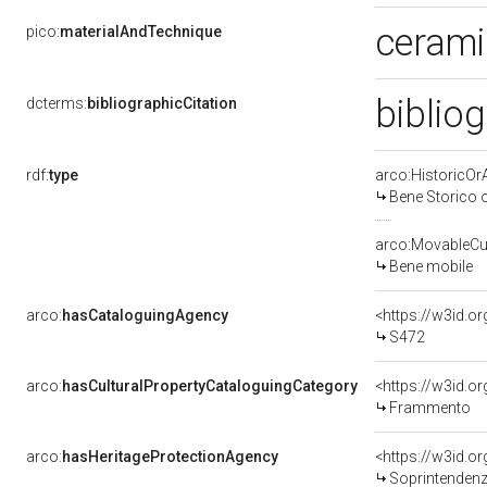
cerami
pico:
materialAndTechnique
biblio
dcterms:
bibliographicCitation
rdf:
type
arco:HistoricOrA
Bene Storico o
arco:MovableCul
Bene mobile
arco:
hasCataloguingAgency
<https://w3id.
S472
arco:
hasCulturalPropertyCataloguingCategory
<https://w3id.o
Frammento
arco:
hasHeritageProtectionAgency
<https://w3id.
Soprintendenza Speciale 