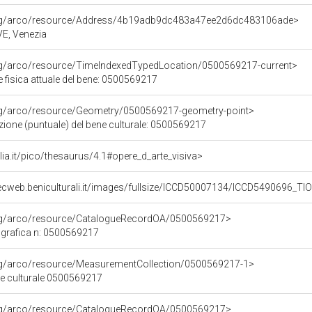
org/arco/resource/Address/4b19adb9dc483a47ee2d6dc483106ade>
 VE, Venezia
org/arco/resource/TimeIndexedTypedLocation/0500569217-current>
 fisica attuale del bene: 0500569217
org/arco/resource/Geometry/0500569217-geometry-point>
zione (puntuale) del bene culturale: 0500569217
talia.it/pico/thesaurus/4.1#opere_d_arte_visiva>
ecweb.beniculturali.it/images/fullsize/ICCD50007134/ICCD5490696_TI
org/arco/resource/CatalogueRecordOA/0500569217>
grafica n: 0500569217
org/arco/resource/MeasurementCollection/0500569217-1>
ne culturale 0500569217
org/arco/resource/CatalogueRecordOA/0500569217>