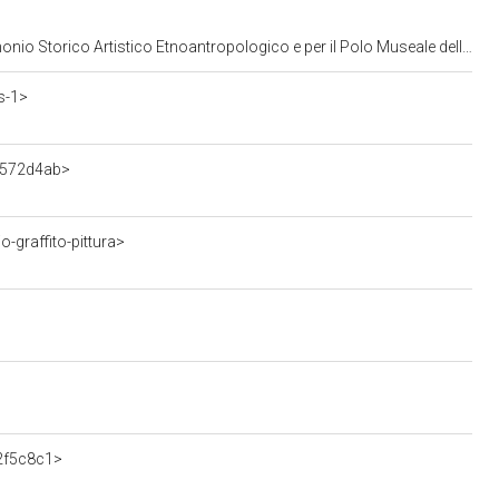
opologico e per il Polo Museale della citta' di Venezia e dei comuni della gronda lagunare
s-1>
7572d4ab>
-graffito-pittura>
52f5c8c1>