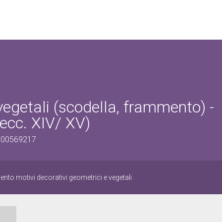
vegetali (scodella, frammento) -
secc. XIV/ XV)
0500569217
nto motivi decorativi geometrici e vegetali