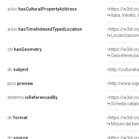
a-loc:
hasCulturalPropertyAddress
<https://w3id.
Italia, Veneto,
a-loc:
hasTimeIndexedTypedLocation
<https://w3id.
Localizzazione
clv:
hasGeometry
<https://w3id.
Georeferenzia
dc:
subject
<http://culturai
pico:
preview
<http://www.sig
dcterms:
isReferencedBy
<https://w3id.
Scheda catalo
dc:
format
<https://w3id.
Misure del be
dc:
source
<https://w3id.