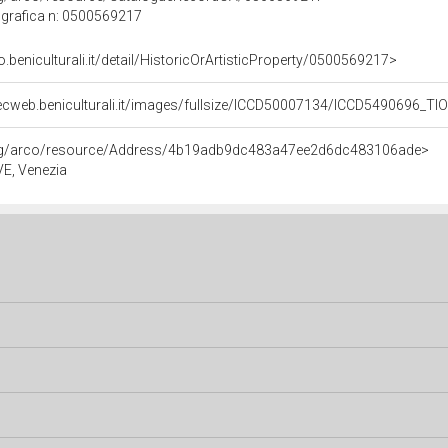
grafica n: 0500569217
o.beniculturali.it/detail/HistoricOrArtisticProperty/0500569217>
ecweb.beniculturali.it/images/fullsize/ICCD50007134/ICCD5490696_TI
org/arco/resource/Address/4b19adb9dc483a47ee2d6dc483106ade>
 VE, Venezia