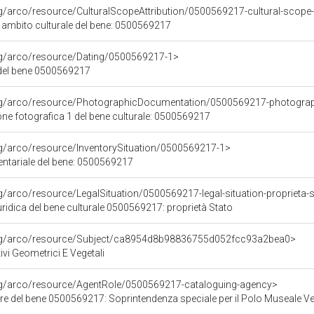
rg/arco/resource/CulturalScopeAttribution/0500569217-cultural-scope-a
i ambito culturale del bene: 0500569217
org/arco/resource/Dating/0500569217-1>
del bene 0500569217
org/arco/resource/PhotographicDocumentation/0500569217-photogra
e fotografica 1 del bene culturale: 0500569217
rg/arco/resource/InventorySituation/0500569217-1>
entariale del bene: 0500569217
rg/arco/resource/LegalSituation/0500569217-legal-situation-proprieta-
ridica del bene culturale 0500569217: proprietà Stato
org/arco/resource/Subject/ca8954d8b98836755d052fcc93a2bea0>
ivi Geometrici E Vegetali
org/arco/resource/AgentRole/0500569217-cataloguing-agency>
re del bene 0500569217: Soprintendenza speciale per il Polo Museale V