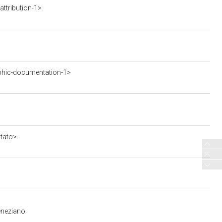
ttribution-1>
phic-documentation-1>
stato>
eneziano