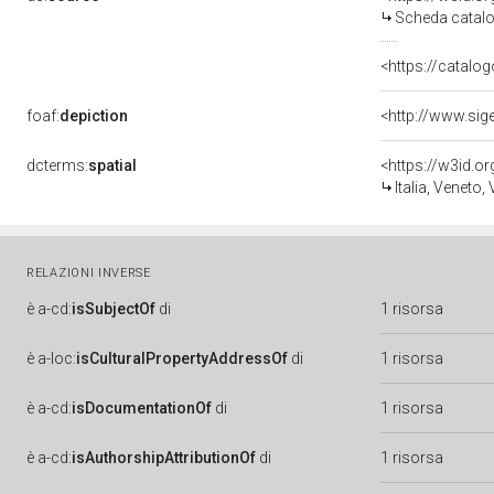
Scheda catalo
<https://catalog
foaf:
depiction
<http://www.sig
dcterms:
spatial
<https://w3id.
Italia, Veneto,
RELAZIONI INVERSE
è
a-cd:
isSubjectOf
di
1 risorsa
è
a-loc:
isCulturalPropertyAddressOf
di
1 risorsa
è
a-cd:
isDocumentationOf
di
1 risorsa
è
a-cd:
isAuthorshipAttributionOf
di
1 risorsa