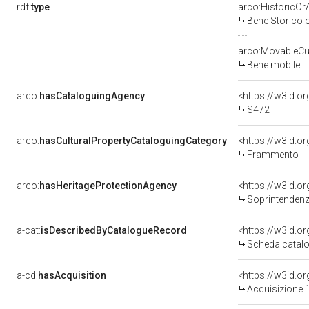
rdf:
type
arco:HistoricOrA
Bene Storico o
arco:MovableCul
Bene mobile
arco:
hasCataloguingAgency
<https://w3id.
S472
arco:
hasCulturalPropertyCataloguingCategory
<https://w3id.o
Frammento
arco:
hasHeritageProtectionAgency
<https://w3id.
Soprintendenza 
a-cat:
isDescribedByCatalogueRecord
<https://w3id.
Scheda catalo
a-cd:
hasAcquisition
<https://w3id.o
Acquisizione 1