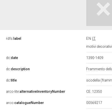
rdfs:
label
EN
IT
motivi decorativ
dc:
date
1390-1409
dc:
description
Frammento della
dc:
title
scodella (fram
arco-lite:
alternativeInventoryNumber
CE. 12350
00569217
arco:
catalogueNumber