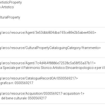
rtisticProperty
 Artistico
turalProperty
org/arco/resource/Agent/3e53dbb804dba193ce89e2b5abee4565>
rg/arco/resource/CulturalPropertyCataloguingCategory/frammento>
org/arco/resource/Agent/7c4d464f8886e72528c5a58f55a37b11>
Speciale per il Patrimonio Storico Artistico Etnoantropologico e per il Po
org/arco/resource/CatalogueRecordOA/0500569217>
grafica n: 0500569217
rg/arco/resource/Acquisition/0500569217-acquisition-1>
 del bene culturale: 0500569217