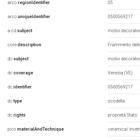
05
arco:
regionIdentifier
arco:
uniqueIdentifier
0500569217
a-cd:
subject
motivi decorativ
core:
description
Frammento della
dc:
subject
motivi decorativ
dc:
coverage
Venezia (VE)
dc:
identifier
0500569217
scodella
dc:
type
dc:
rights
proprietà Stato
pico:
materialAndTechnique
ceramica/ invetr