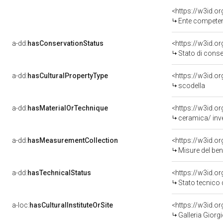
<https://w3id.o
Ente competente per
a-dd:
hasConservationStatus
<https://w3id.o
Stato di cons
a-dd:
hasCulturalPropertyType
<https://w3id.
scodella
a-dd:
hasMaterialOrTechnique
<https://w3id.or
ceramica/ inve
a-dd:
hasMeasurementCollection
<https://w3id.
Misure del be
a-dd:
hasTechnicalStatus
<https://w3id.o
Stato tecnico
a-loc:
hasCulturalInstituteOrSite
<https://w3id.o
Galleria Giorgi