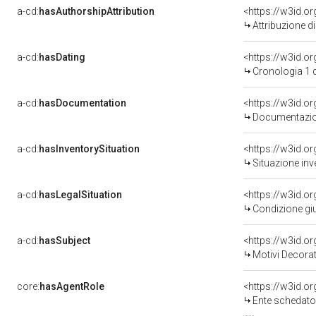
a-cd:
hasAuthorshipAttribution
<https://w3id.o
Attribuzione d
a-cd:
hasDating
<https://w3id.
Cronologia 1 
a-cd:
hasDocumentation
<https://w3id.
Documentazion
a-cd:
hasInventorySituation
<https://w3id.o
Situazione inv
a-cd:
hasLegalSituation
<https://w3id.o
Condizione giu
a-cd:
hasSubject
<https://w3id.
Motivi Decorat
core:
hasAgentRole
<https://w3id.
Ente schedato