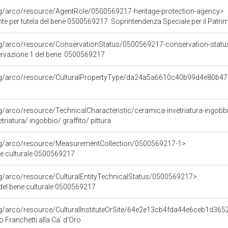
rg/arco/resource/AgentRole/0500569217-heritage-protection-agency>
 tutela del bene 0500569217: Soprintendenza Speciale per il Patrimonio Storico Artistico Etnoantr
rg/arco/resource/ConservationStatus/0500569217-conservation-statu
ervazione 1 del bene: 0500569217
org/arco/resource/CulturalPropertyType/da24a5a6610c40b99d4e80b4
g/arco/resource/TechnicalCharacteristic/ceramica-invetriatura-ingobbio
triatura/ ingobbio/ graffito/ pittura
org/arco/resource/MeasurementCollection/0500569217-1>
ne culturale 0500569217
rg/arco/resource/CulturalEntityTechnicalStatus/0500569217>
 del bene culturale 0500569217
rg/arco/resource/CulturalInstituteOrSite/64e2e13cb4fda44e6ceb1d36
o Franchetti alla Ca' d'Oro