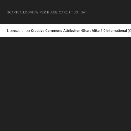
SCARICA LODVIEW PER PUBBLICARE I TUOI DATI
Licensed under
Creative Commons Attribution-ShareAlike 4.0 International
(C