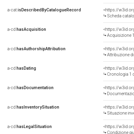
a-cat:
isDescribedByCatalogueRecord
<https://w3id.
Scheda catalo
a-cd:
hasAcquisition
<https://w3id.o
Acquisizione 1
a-cd:
hasAuthorshipAttribution
Attribuzione d
a-cd:
hasDating
<https://w3id.
Cronologia 1 
a-cd:
hasDocumentation
Documentazion
a-cd:
hasInventorySituation
<https://w3id.o
Situazione inv
a-cd:
hasLegalSituation
<https://w3id.o
Condizione giu