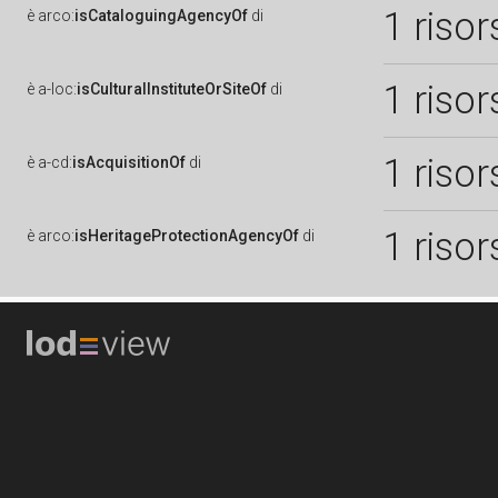
1 risor
è
arco:
isCataloguingAgencyOf
di
1 risor
è
a-loc:
isCulturalInstituteOrSiteOf
di
1 risor
è
a-cd:
isAcquisitionOf
di
1 risor
è
arco:
isHeritageProtectionAgencyOf
di