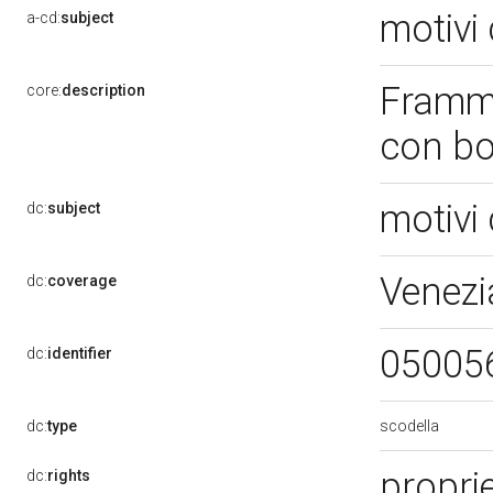
motivi 
a-cd:
subject
Framme
core:
description
con b
motivi 
dc:
subject
Venezi
dc:
coverage
05005
dc:
identifier
scodella
dc:
type
propri
dc:
rights