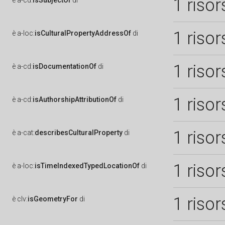
1 risor
è
a-cd:
isSubjectOf
di
1 risor
è
a-loc:
isCulturalPropertyAddressOf
di
1 risor
è
a-cd:
isDocumentationOf
di
1 risor
è
a-cd:
isAuthorshipAttributionOf
di
1 risor
è
a-cat:
describesCulturalProperty
di
1 risor
è
a-loc:
isTimeIndexedTypedLocationOf
di
1 risor
è
clv:
isGeometryFor
di