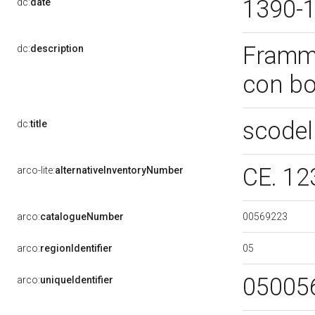
1390-
dc:
date
Framme
dc:
description
con b
scodel
dc:
title
CE. 1
arco-lite:
alternativeInventoryNumber
00569223
arco:
catalogueNumber
05
arco:
regionIdentifier
05005
arco:
uniqueIdentifier