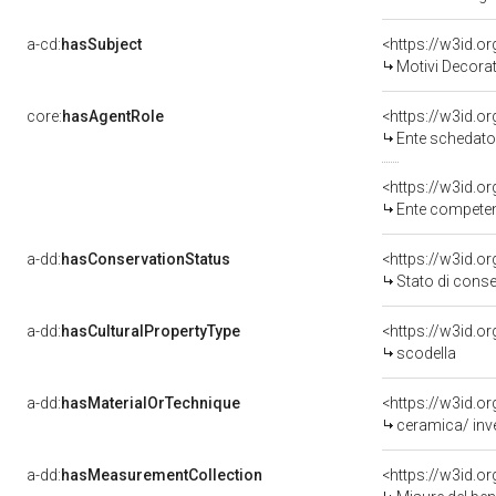
a-cd:
hasSubject
<https://w3id.
Motivi Decorat
core:
hasAgentRole
<https://w3id.
Ente schedato
<https://w3id.o
Ente competente per tutela del 
a-dd:
hasConservationStatus
<https://w3id.o
Stato di cons
a-dd:
hasCulturalPropertyType
scodella
a-dd:
hasMaterialOrTechnique
ceramica/ inve
a-dd:
hasMeasurementCollection
<https://w3id.