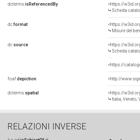
dcterms:
isReferencedBy
<https://w3id.
Scheda catalo
dc:
format
<https://w3id.
Misure del be
dc:
source
<https://w3id.
Scheda catalo
<https://catalog
foaf:
depiction
dcterms:
spatial
<https://w3id.
Italia, Veneto,
RELAZIONI INVERSE