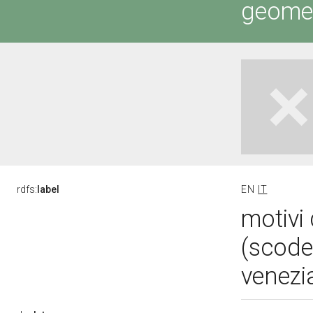
geometr
rdfs:
label
EN
IT
motivi 
(scode
venezi