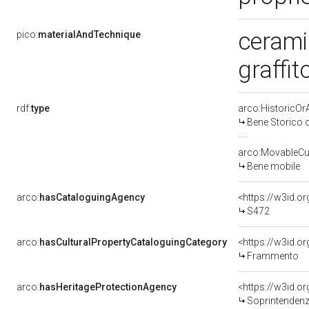
cerami
pico:
materialAndTechnique
graffit
rdf:
type
arco:HistoricOrA
Bene Storico o
arco:MovableCul
Bene mobile
arco:
hasCataloguingAgency
<https://w3id.
S472
arco:
hasCulturalPropertyCataloguingCategory
<https://w3id.o
Frammento
arco:
hasHeritageProtectionAgency
<https://w3id.
Soprintendenza Speciale 