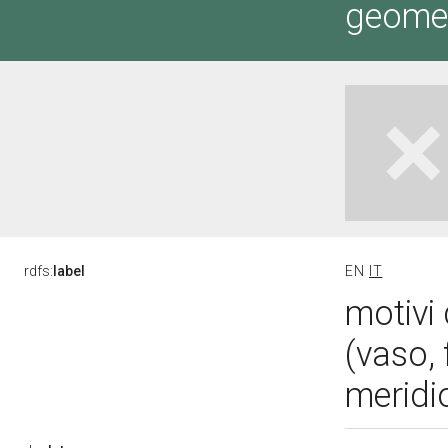
geometr
rdfs:
label
EN
IT
motivi 
(vaso,
meridi