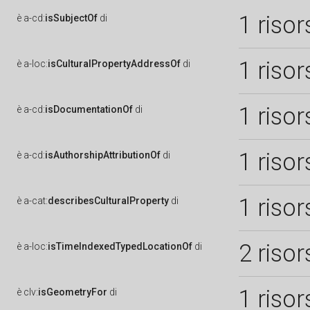
1 risor
è
a-cd:
isSubjectOf
di
1 risor
è
a-loc:
isCulturalPropertyAddressOf
di
1 risor
è
a-cd:
isDocumentationOf
di
1 risor
è
a-cd:
isAuthorshipAttributionOf
di
1 risor
è
a-cat:
describesCulturalProperty
di
2 risor
è
a-loc:
isTimeIndexedTypedLocationOf
di
1 risor
è
clv:
isGeometryFor
di