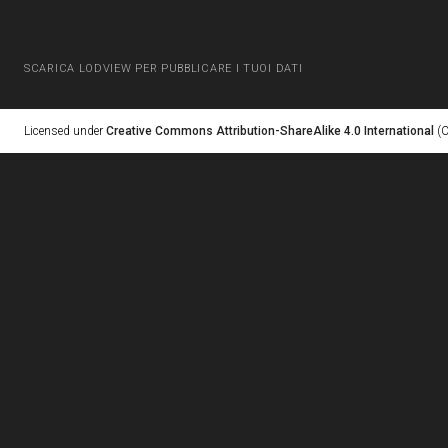
SCARICA LODVIEW PER PUBBLICARE I TUOI DATI
Licensed under
Creative Commons Attribution-ShareAlike 4.0 International
(C