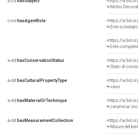
a-cd:
hasSubject
<https://w3id.
Motivi Decorat
core:
hasAgentRole
<https://w3id.
Ente schedato
<https://w3id.o
Ente competente per tutela del 
a-dd:
hasConservationStatus
<https://w3id.o
Stato di cons
a-dd:
hasCulturalPropertyType
<https://w3id.
vaso
a-dd:
hasMaterialOrTechnique
ceramica/ inci
a-dd:
hasMeasurementCollection
<https://w3id.
Misure del be