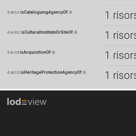
1 risor
è
arco:
isCataloguingAgencyOf
di
1 risor
è
a-loc:
isCulturalInstituteOrSiteOf
di
1 risor
è
a-cd:
isAcquisitionOf
di
1 risor
è
arco:
isHeritageProtectionAgencyOf
di