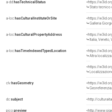
a-dd:
hasTechnicalStatus
<https://w3id.o
Stato tecnico
a-loc:
hasCulturalInstituteOrSite
<https://w3id.o
Galleria Giorgi
a-loc:
hasCulturalPropertyAddress
<https://w3id.
Italia, Veneto,
a-loc:
hasTimeIndexedTypedLocation
<https://w3id.o
Altra localizz
<https://w3id.
Localizzazione
clv:
hasGeometry
<https://w3id.
Georeferenzia
dc:
subject
<http://culturai
pico:
preview