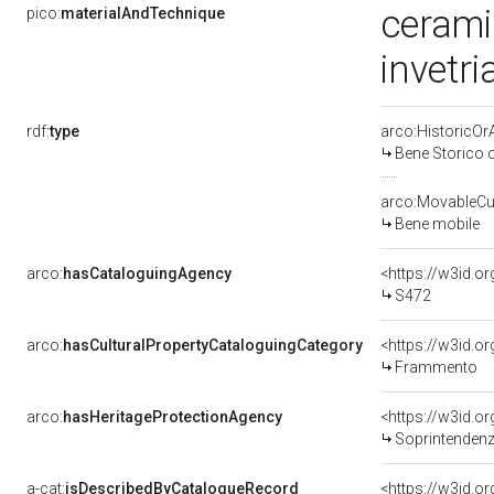
cerami
pico:
materialAndTechnique
invetr
rdf:
type
arco:HistoricOrA
Bene Storico o
arco:MovableCul
Bene mobile
arco:
hasCataloguingAgency
<https://w3id.
S472
arco:
hasCulturalPropertyCataloguingCategory
<https://w3id.o
Frammento
arco:
hasHeritageProtectionAgency
<https://w3id.
Soprintendenza Speciale 
a-cat:
isDescribedByCatalogueRecord
<https://w3id.