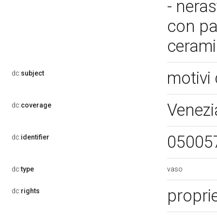
- nera
con pa
cerami
motivi 
dc:
subject
Venezi
dc:
coverage
05005
dc:
identifier
vaso
dc:
type
propri
dc:
rights