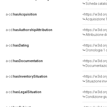
Scheda catalo
a-cd:
hasAcquisition
<https://w3id.o
Acquisizione 1
a-cd:
hasAuthorshipAttribution
Attribuzione d
a-cd:
hasDating
<https://w3id.
Cronologia 1 
a-cd:
hasDocumentation
Documentazion
a-cd:
hasInventorySituation
<https://w3id.o
Situazione inv
a-cd:
hasLegalSituation
<https://w3id.o
Condizione giu