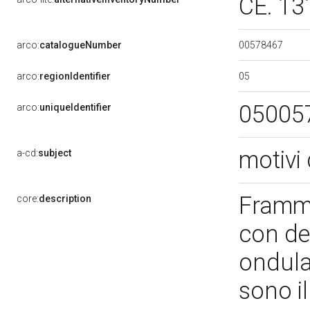
CE. 1
00578467
arco:
catalogueNumber
05
arco:
regionIdentifier
05005
arco:
uniqueIdentifier
motivi 
a-cd:
subject
Framme
core:
description
con de
ondulat
sono il