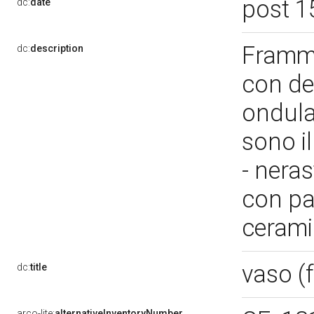
post 1
dc:
date
Framme
dc:
description
con de
ondulat
sono il
- nera
con pa
cerami
vaso 
dc:
title
arco-lite:
alternativeInventoryNumber