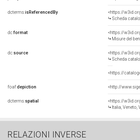
dcterms:
isReferencedBy
<https://w3id.
Scheda catalo
dc:
format
<https://w3id.
Misure del be
dc:
source
<https://w3id.
Scheda catalo
<https://catalog
foaf:
depiction
dcterms:
spatial
<https://w3id.
Italia, Veneto,
RELAZIONI INVERSE