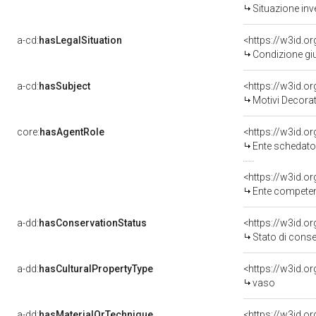
Situazione inv
a-cd:
hasLegalSituation
<https://w3id.o
Condizione giu
a-cd:
hasSubject
<https://w3id.
Motivi Decorat
core:
hasAgentRole
<https://w3id.
Ente schedato
<https://w3id.o
Ente competente per tutela del 
a-dd:
hasConservationStatus
<https://w3id.o
Stato di cons
a-dd:
hasCulturalPropertyType
<https://w3id.
vaso
a-dd:
hasMaterialOrTechnique