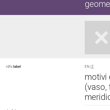
geometr
rdfs:
label
EN
IT
motivi 
(vaso,
meridi