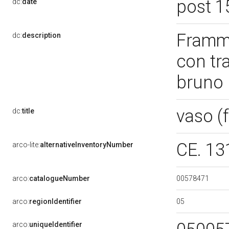
post 1
dc:
date
Framme
dc:
description
con tra
bruno
vaso 
dc:
title
CE. 1
arco-lite:
alternativeInventoryNumber
00578471
arco:
catalogueNumber
05
arco:
regionIdentifier
arco:
uniqueIdentifier