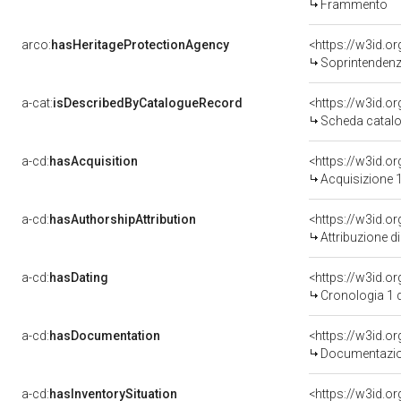
Frammento
arco:
hasHeritageProtectionAgency
<https://w3id.
Soprintendenza Speciale 
a-cat:
isDescribedByCatalogueRecord
<https://w3id.
Scheda catalo
a-cd:
hasAcquisition
<https://w3id.o
Acquisizione 1
a-cd:
hasAuthorshipAttribution
Attribuzione d
a-cd:
hasDating
<https://w3id.
Cronologia 1 
a-cd:
hasDocumentation
Documentazion
a-cd:
hasInventorySituation
<https://w3id.o