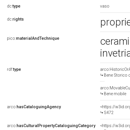
vaso
dc:
type
propri
dc:
rights
cerami
pico:
materialAndTechnique
invetr
rdf:
type
arco:HistoricOrA
Bene Storico o
arco:MovableCul
Bene mobile
arco:
hasCataloguingAgency
<https://w3id.
S472
arco:
hasCulturalPropertyCataloguingCategory
<https://w3id.o