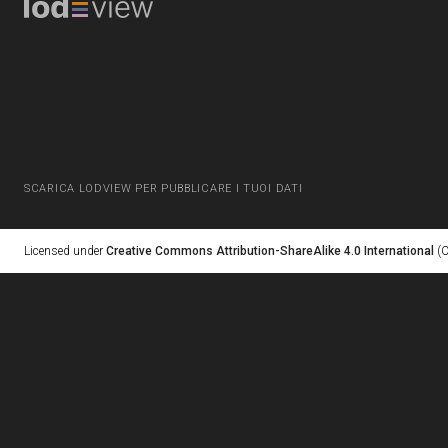
SCARICA LODVIEW PER PUBBLICARE I TUOI DATI
Licensed under
Creative Commons Attribution-ShareAlike 4.0 International
(C