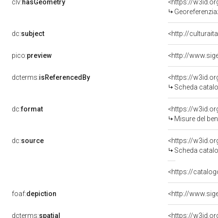
clv:
hasGeometry
<https://w3id.
Georeferenzia
dc:
subject
<http://culturai
pico:
preview
dcterms:
isReferencedBy
<https://w3id.
Scheda catalo
dc:
format
<https://w3id.
Misure del be
dc:
source
<https://w3id.
Scheda catalo
<https://catalog
foaf:
depiction
dcterms:
spatial
<https://w3id.