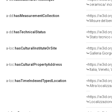
ceramica/ inci
a-dd:
hasMeasurementCollection
<https://w3id.
Misure del be
a-dd:
hasTechnicalStatus
<https://w3id.o
Stato tecnico
a-loc:
hasCulturalInstituteOrSite
<https://w3id.o
Galleria Giorgi
a-loc:
hasCulturalPropertyAddress
<https://w3id.
Italia, Veneto,
a-loc:
hasTimeIndexedTypedLocation
<https://w3id.o
Altra localizz
<https://w3id.
Localizzazione