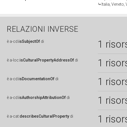
Italia, Veneto,
RELAZIONI INVERSE
1 risor
è
a-cd:
isSubjectOf
di
1 risor
è
a-loc:
isCulturalPropertyAddressOf
di
1 risor
è
a-cd:
isDocumentationOf
di
1 risor
è
a-cd:
isAuthorshipAttributionOf
di
1 risor
è
a-cat:
describesCulturalProperty
di