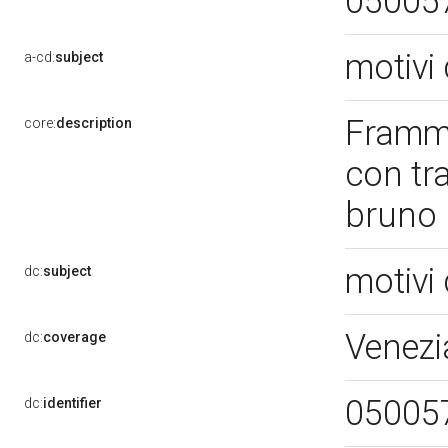
05005
motivi 
a-cd:
subject
Framme
core:
description
con tra
bruno
motivi 
dc:
subject
Venezi
dc:
coverage
05005
dc:
identifier