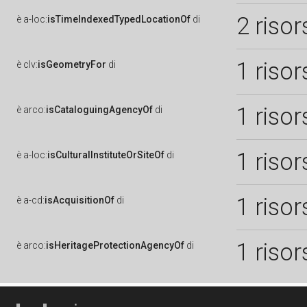
2 risor
è
a-loc:
isTimeIndexedTypedLocationOf
di
1 risor
è
clv:
isGeometryFor
di
1 risor
è
arco:
isCataloguingAgencyOf
di
1 risor
è
a-loc:
isCulturalInstituteOrSiteOf
di
1 risor
è
a-cd:
isAcquisitionOf
di
1 risor
è
arco:
isHeritageProtectionAgencyOf
di