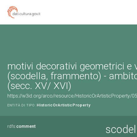
motivi decorativi geometrici e 
(scodella, frammento) - ambit
(secc. XV/ XVI)
https://w3id.org/arco/resource/HistoricOrArtisticProperty/
HistoricOrArtisticProperty
ENTITÀ DI TIPO:
scodel
rdfs:
comment