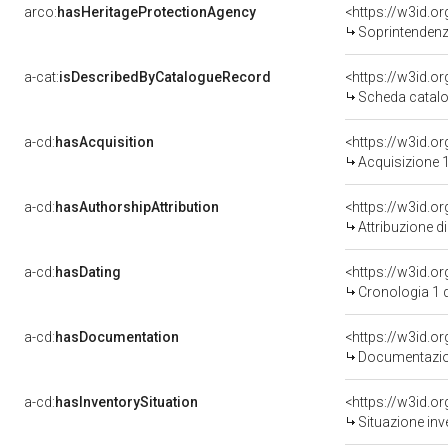
arco:
hasHeritageProtectionAgency
<https://w3id.
Soprintendenza Speciale 
a-cat:
isDescribedByCatalogueRecord
<https://w3id.
Scheda catalo
a-cd:
hasAcquisition
<https://w3id.o
Acquisizione 1
a-cd:
hasAuthorshipAttribution
Attribuzione d
a-cd:
hasDating
<https://w3id.
Cronologia 1 
a-cd:
hasDocumentation
Documentazion
a-cd:
hasInventorySituation
<https://w3id.o
Situazione inv