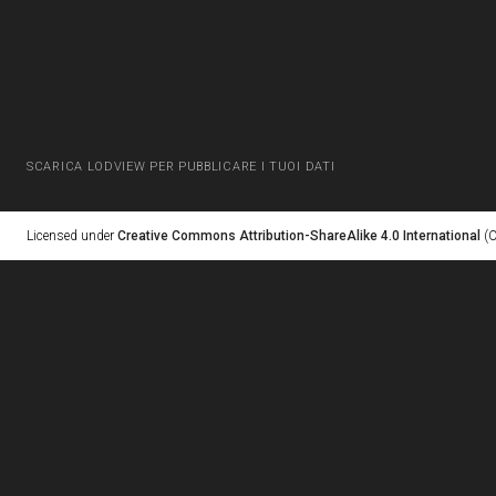
SCARICA LODVIEW PER PUBBLICARE I TUOI DATI
Licensed under
Creative Commons Attribution-ShareAlike 4.0 International
(C