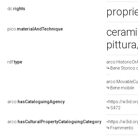
propri
dc:
rights
cerami
pico:
materialAndTechnique
pittura
rdf:
type
arco:HistoricOrA
Bene Storico o
arco:MovableCul
Bene mobile
arco:
hasCataloguingAgency
<https://w3id.
S472
arco:
hasCulturalPropertyCataloguingCategory
<https://w3id.o
Frammento