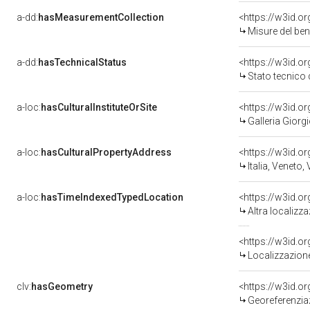
a-dd:
hasMeasurementCollection
<https://w3id.
Misure del be
a-dd:
hasTechnicalStatus
<https://w3id.o
Stato tecnico
a-loc:
hasCulturalInstituteOrSite
<https://w3id.o
Galleria Giorgi
a-loc:
hasCulturalPropertyAddress
<https://w3id.
Italia, Veneto,
a-loc:
hasTimeIndexedTypedLocation
<https://w3id.o
Altra localizz
<https://w3id.
Localizzazione
clv:
hasGeometry
<https://w3id.
Georeferenzia