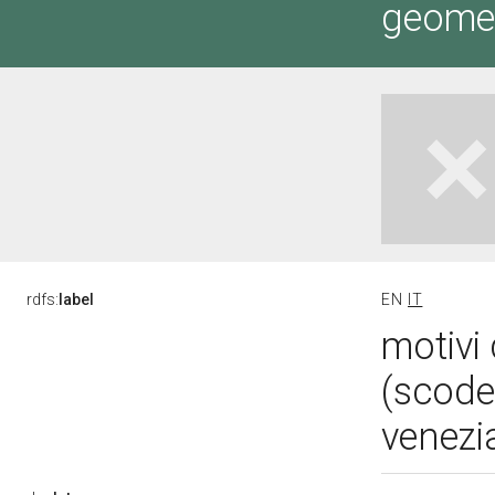
geometr
rdfs:
label
EN
IT
motivi 
(scode
venezi