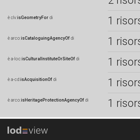
2 risor
1 risor
è
clv:
isGeometryFor
di
1 risor
è
arco:
isCataloguingAgencyOf
di
1 risor
è
a-loc:
isCulturalInstituteOrSiteOf
di
1 risor
è
a-cd:
isAcquisitionOf
di
1 risor
è
arco:
isHeritageProtectionAgencyOf
di