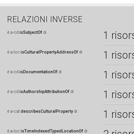
RELAZIONI INVERSE
1 risor
è
a-cd:
isSubjectOf
di
1 risor
è
a-loc:
isCulturalPropertyAddressOf
di
1 risor
è
a-cd:
isDocumentationOf
di
1 risor
è
a-cd:
isAuthorshipAttributionOf
di
1 risor
è
a-cat:
describesCulturalProperty
di
è
a-loc:
isTimeIndexedTypedLocationOf
di