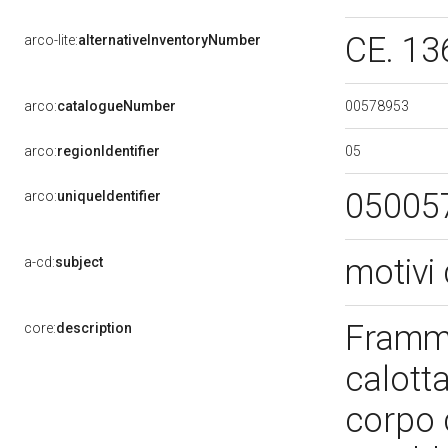
CE. 1
arco-lite:
alternativeInventoryNumber
00578953
arco:
catalogueNumber
05
arco:
regionIdentifier
05005
arco:
uniqueIdentifier
motivi 
a-cd:
subject
Framme
core:
description
calott
corpo 