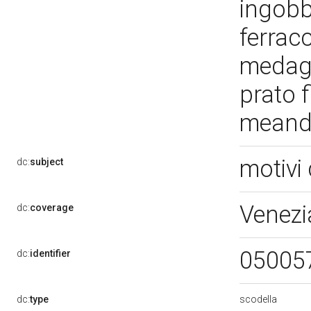
ingobbi
ferrac
medagl
prato 
meandr
motivi 
dc:
subject
Venezi
dc:
coverage
05005
dc:
identifier
scodella
dc:
type