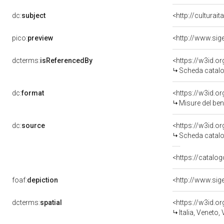
dc:
subject
<http://culturai
pico:
preview
dcterms:
isReferencedBy
<https://w3id.
Scheda catalo
dc:
format
<https://w3id.
Misure del be
dc:
source
<https://w3id.
Scheda catalo
<https://catalog
foaf:
depiction
dcterms:
spatial
<https://w3id.
Italia, Veneto,