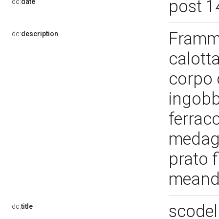
post 1
dc:
date
Framme
dc:
description
calott
corpo 
ingobbi
ferrac
medagl
prato 
meandr
scodel
dc:
title