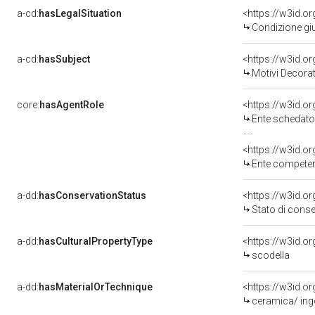
a-cd:
hasLegalSituation
<https://w3id.o
Condizione giu
a-cd:
hasSubject
<https://w3id.
Motivi Decorat
core:
hasAgentRole
<https://w3id.
Ente schedato
<https://w3id.o
Ente competente per tutela del 
a-dd:
hasConservationStatus
<https://w3id.o
Stato di cons
a-dd:
hasCulturalPropertyType
scodella
a-dd:
hasMaterialOrTechnique
ceramica/ ingob