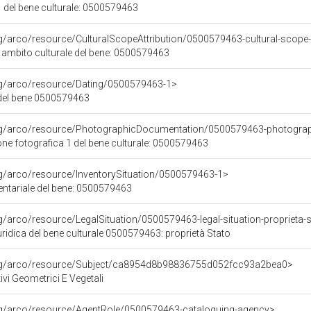
 del bene culturale: 0500579463
rg/arco/resource/CulturalScopeAttribution/0500579463-cultural-scope-a
i ambito culturale del bene: 0500579463
org/arco/resource/Dating/0500579463-1>
del bene 0500579463
org/arco/resource/PhotographicDocumentation/0500579463-photogra
e fotografica 1 del bene culturale: 0500579463
rg/arco/resource/InventorySituation/0500579463-1>
entariale del bene: 0500579463
rg/arco/resource/LegalSituation/0500579463-legal-situation-proprieta-
ridica del bene culturale 0500579463: proprietà Stato
org/arco/resource/Subject/ca8954d8b98836755d052fcc93a2bea0>
ivi Geometrici E Vegetali
org/arco/resource/AgentRole/0500579463-cataloguing-agency>