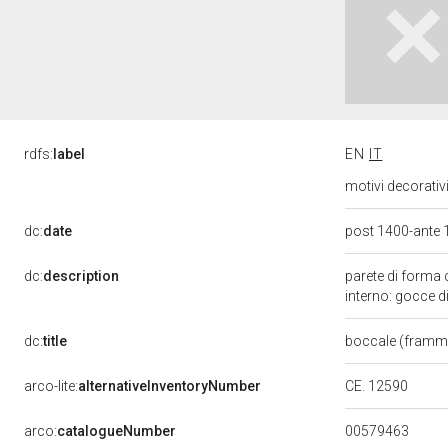
rdfs:
label
EN
IT
motivi decorativ
dc:
date
post 1400-ante
dc:
description
parete di forma 
interno: gocce d
dc:
title
boccale (framm
arco-lite:
alternativeInventoryNumber
CE. 12590
00579463
arco:
catalogueNumber