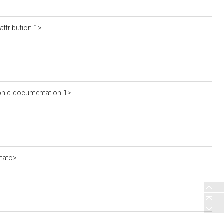
ttribution-1>
phic-documentation-1>
stato>