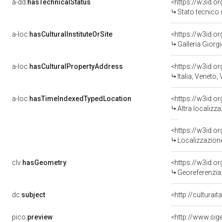
a-dd:
hasTechnicalStatus
<https://w3id.o
Stato tecnico
a-loc:
hasCulturalInstituteOrSite
<https://w3id.o
Galleria Giorgi
a-loc:
hasCulturalPropertyAddress
<https://w3id.
Italia, Veneto,
a-loc:
hasTimeIndexedTypedLocation
<https://w3id.o
Altra localizz
<https://w3id.
Localizzazione
clv:
hasGeometry
<https://w3id.
Georeferenzia
dc:
subject
<http://culturai
pico:
preview
<http://www.si