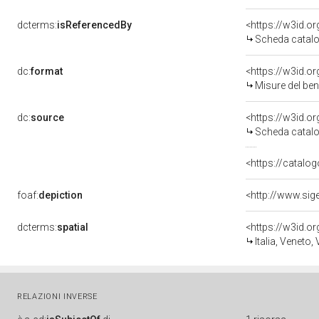
dcterms:
isReferencedBy
<https://w3id.
Scheda catalo
dc:
format
<https://w3id.
Misure del be
dc:
source
<https://w3id.
Scheda catalo
<https://catalog
foaf:
depiction
<http://www.si
dcterms:
spatial
<https://w3id.
Italia, Veneto,
RELAZIONI INVERSE