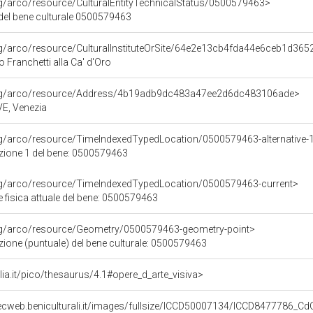
rg/arco/resource/CulturalEntityTechnicalStatus/0500579463>
 del bene culturale 0500579463
rg/arco/resource/CulturalInstituteOrSite/64e2e13cb4fda44e6ceb1d36
o Franchetti alla Ca' d'Oro
org/arco/resource/Address/4b19adb9dc483a47ee2d6dc483106ade>
 VE, Venezia
rg/arco/resource/TimeIndexedTypedLocation/0500579463-alternative-
azione 1 del bene: 0500579463
org/arco/resource/TimeIndexedTypedLocation/0500579463-current>
 fisica attuale del bene: 0500579463
org/arco/resource/Geometry/0500579463-geometry-point>
zione (puntuale) del bene culturale: 0500579463
talia.it/pico/thesaurus/4.1#opere_d_arte_visiva>
gecweb.beniculturali.it/images/fullsize/ICCD50007134/ICCD8477786_C