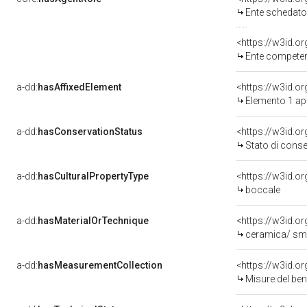
Ente schedato
<https://w3id.o
Ente competente per
a-dd:
hasAffixedElement
<https://w3id.
Elemento 1 a
a-dd:
hasConservationStatus
<https://w3id.o
Stato di cons
a-dd:
hasCulturalPropertyType
<https://w3id.
boccale
a-dd:
hasMaterialOrTechnique
<https://w3id.o
ceramica/ sma
a-dd:
hasMeasurementCollection
<https://w3id.
Misure del be