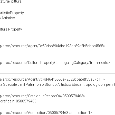
atura/ pittura
rtisticProperty
 Artistico
turalProperty
org/arco/resource/Agent/3e53dbb804dba193ce89e2b5abee4565>
rg/arco/resource/CulturalPropertyCataloguingCategory/frammento>
org/arco/resource/Agent/7c4d464f8886e72528c5a58f55a37b11>
Speciale per il Patrimonio Storico Artistico Etnoantropologico e per il Po
org/arco/resource/CatalogueRecordOA/0500579463>
grafica n: 0500579463
rg/arco/resource/Acquisition/0500579463-acquisition-1>