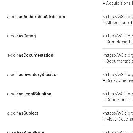
Acquisizione 1
a-cd:
hasAuthorshipAttribution
<https://w3id.o
Attribuzione d
a-cd:
hasDating
<https://w3id.
Cronologia 1 
a-cd:
hasDocumentation
<https://w3id.
Documentazion
a-cd:
hasInventorySituation
<https://w3id.o
Situazione inv
a-cd:
hasLegalSituation
<https://w3id.o
Condizione giu
a-cd:
hasSubject
<https://w3id.
Motivi Decorat
core:
hasAgentRole
<https://w3id.