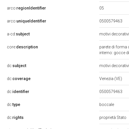
05
arco:
regionIdentifier
arco:
uniqueIdentifier
0500579463
a-cd:
subject
motivi decorativ
core:
description
parete di forma 
interno: gocce d
dc:
subject
motivi decorativ
dc:
coverage
Venezia (VE)
dc:
identifier
0500579463
boccale
dc:
type
dc:
rights
proprietà Stato