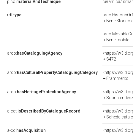
pico:
materialAndTechnique
ceramica/ smalt
rdf:
type
arco:HistoricOrA
Bene Storico o
arco:MovableCul
Bene mobile
arco:
hasCataloguingAgency
<https://w3id.
S472
arco:
hasCulturalPropertyCataloguingCategory
<https://w3id.o
Frammento
arco:
hasHeritageProtectionAgency
<https://w3id.
Soprintendenza 
a-cat:
isDescribedByCatalogueRecord
<https://w3id.
Scheda catalo
a-cd:
hasAcquisition
<https://w3id.o