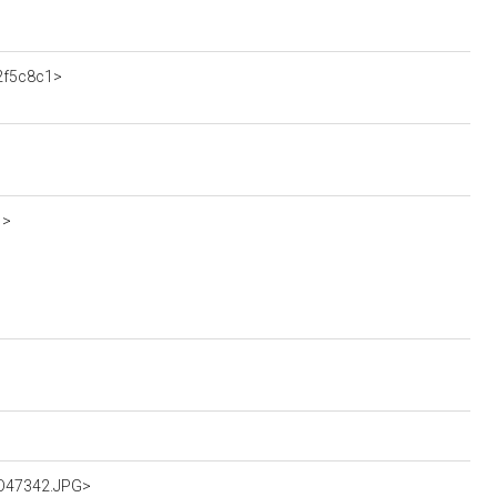
52f5c8c1>
1>
dO47342.JPG>