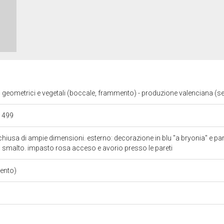
i geometrici e vegetali (boccale, frammento) - produzione valenciana (s
 1499
chiusa di ampie dimensioni. esterno: decorazione in blu "a bryonia" e pa
i smalto. impasto rosa acceso e avorio presso le pareti
ento)