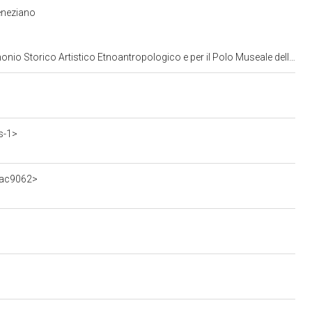
eneziano
opologico e per il Polo Museale della citta' di Venezia e dei comuni della gronda lagunare
s-1>
bac9062>
>