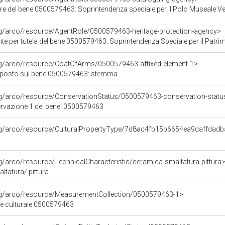
re del bene 0500579463: Soprintendenza speciale per il Polo Museale V
rg/arco/resource/AgentRole/0500579463-heritage-protection-agency>
 tutela del bene 0500579463: Soprintendenza Speciale per il Patrimonio Storico Artistico Etnoantr
org/arco/resource/CoatOfArms/0500579463-affixed-element-1>
pposto sul bene 0500579463: stemma
rg/arco/resource/ConservationStatus/0500579463-conservation-statu
ervazione 1 del bene: 0500579463
org/arco/resource/CulturalPropertyType/7d8ac4fb15b6654ea9daffdad
rg/arco/resource/TechnicalCharacteristic/ceramica-smaltatura-pittura
ltatura/ pittura
org/arco/resource/MeasurementCollection/0500579463-1>
ne culturale 0500579463