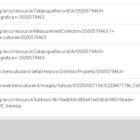
org/arco/resource/CatalogueRecordOA/0500579463>
grafica n: 0500579463
org/arco/resource/MeasurementCollection/0500579463-1>
ne culturale 0500579463
org/arco/resource/CatalogueRecordOA/0500579463>
grafica n: 0500579463
o.beniculturali.it/detail/HistoricOrArtisticProperty/0500579463>
gecweb.beniculturali.it/images/fullsize/ICCD50007134/ICCD8477786_C
org/arco/resource/Address/4b19adb9dc483a47ee2d6dc483106ade>
 VE, Venezia