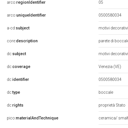
05
arco:
regionIdentifier
arco:
uniqueIdentifier
0500580034
a-cd:
subject
motivi decorativ
core:
description
parete di boccal
dc:
subject
motivi decorativ
dc:
coverage
Venezia (VE)
dc:
identifier
0500580034
boccale
dc:
type
dc:
rights
proprietà Stato
pico:
materialAndTechnique
ceramica/ smalt