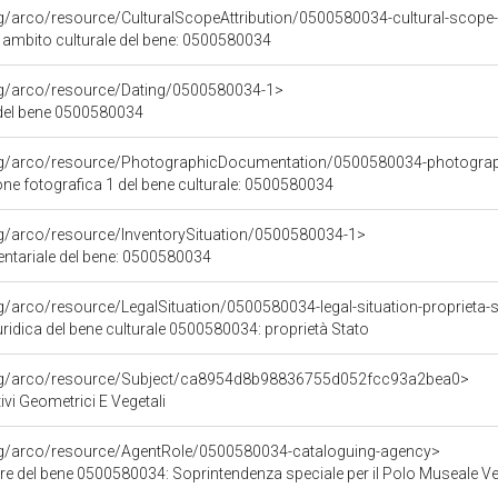
rg/arco/resource/CulturalScopeAttribution/0500580034-cultural-scope-a
i ambito culturale del bene: 0500580034
org/arco/resource/Dating/0500580034-1>
del bene 0500580034
org/arco/resource/PhotographicDocumentation/0500580034-photogra
e fotografica 1 del bene culturale: 0500580034
rg/arco/resource/InventorySituation/0500580034-1>
entariale del bene: 0500580034
rg/arco/resource/LegalSituation/0500580034-legal-situation-proprieta-
ridica del bene culturale 0500580034: proprietà Stato
org/arco/resource/Subject/ca8954d8b98836755d052fcc93a2bea0>
ivi Geometrici E Vegetali
org/arco/resource/AgentRole/0500580034-cataloguing-agency>
re del bene 0500580034: Soprintendenza speciale per il Polo Museale V