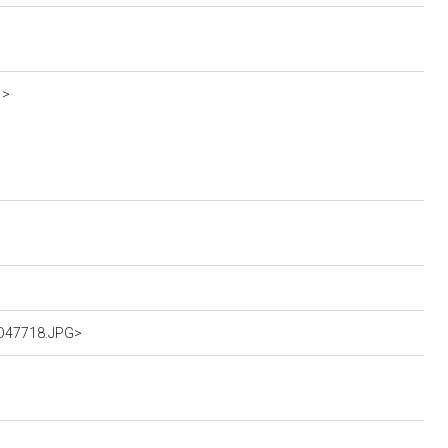
1>
dO47718.JPG>