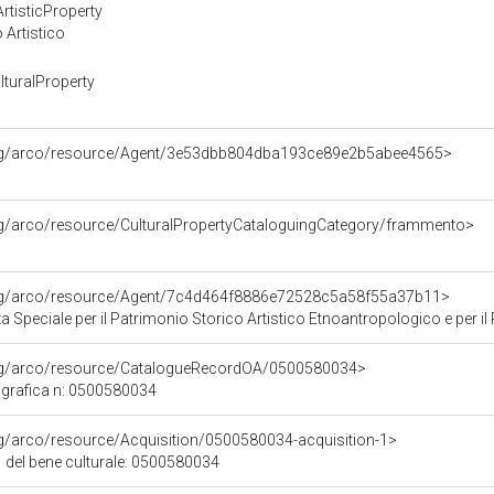
rtisticProperty
 Artistico
turalProperty
org/arco/resource/Agent/3e53dbb804dba193ce89e2b5abee4565>
rg/arco/resource/CulturalPropertyCataloguingCategory/frammento>
org/arco/resource/Agent/7c4d464f8886e72528c5a58f55a37b11>
Speciale per il Patrimonio Storico Artistico Etnoantropologico e per il Po
org/arco/resource/CatalogueRecordOA/0500580034>
grafica n: 0500580034
rg/arco/resource/Acquisition/0500580034-acquisition-1>
 del bene culturale: 0500580034