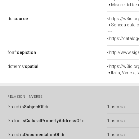
Misure del be
dc:
source
<https://w3id.
Scheda catalo
<https://catalog
foaf:
depiction
<http://www.si
dcterms:
spatial
<https://w3id.
Italia, Veneto,
RELAZIONI INVERSE
è
a-cd:
isSubjectOf
di
1 risorsa
è
a-loc:
isCulturalPropertyAddressOf
di
1 risorsa
è
a-cd:
isDocumentationOf
di
1 risorsa