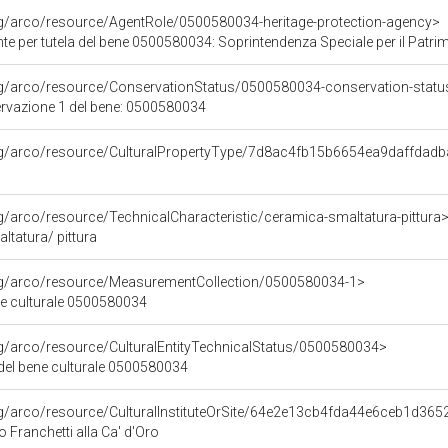
rg/arco/resource/AgentRole/0500580034-heritage-protection-agency>
 tutela del bene 0500580034: Soprintendenza Speciale per il Patrimonio Storico Artistico Etnoantr
rg/arco/resource/ConservationStatus/0500580034-conservation-statu
ervazione 1 del bene: 0500580034
org/arco/resource/CulturalPropertyType/7d8ac4fb15b6654ea9daffdad
rg/arco/resource/TechnicalCharacteristic/ceramica-smaltatura-pittura
ltatura/ pittura
org/arco/resource/MeasurementCollection/0500580034-1>
ne culturale 0500580034
rg/arco/resource/CulturalEntityTechnicalStatus/0500580034>
 del bene culturale 0500580034
rg/arco/resource/CulturalInstituteOrSite/64e2e13cb4fda44e6ceb1d36
o Franchetti alla Ca' d'Oro