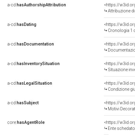
a-cd:
hasAuthorshipAttribution
<https://w3id.o
Attribuzione d
a-cd:
hasDating
<https://w3id.
Cronologia 1 
a-cd:
hasDocumentation
<https://w3id.
Documentazion
a-cd:
hasInventorySituation
<https://w3id.o
Situazione inv
a-cd:
hasLegalSituation
<https://w3id.o
Condizione giu
a-cd:
hasSubject
<https://w3id.
Motivi Decorat
core:
hasAgentRole
<https://w3id.
Ente schedato