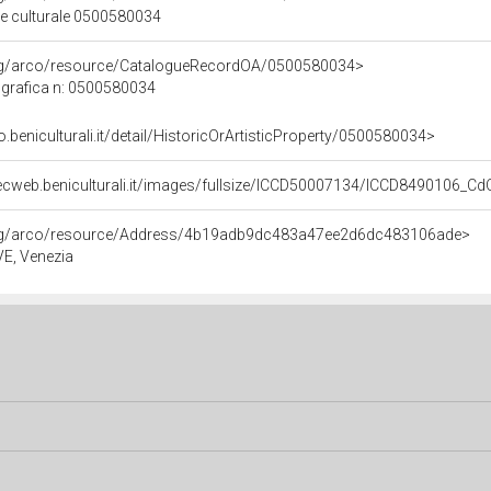
ne culturale 0500580034
org/arco/resource/CatalogueRecordOA/0500580034>
grafica n: 0500580034
o.beniculturali.it/detail/HistoricOrArtisticProperty/0500580034>
gecweb.beniculturali.it/images/fullsize/ICCD50007134/ICCD8490106_C
org/arco/resource/Address/4b19adb9dc483a47ee2d6dc483106ade>
 VE, Venezia