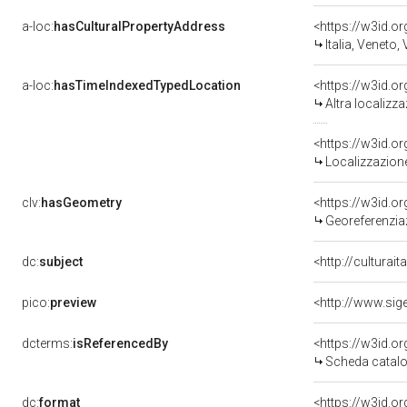
a-loc:
hasCulturalPropertyAddress
<https://w3id.
Italia, Veneto,
a-loc:
hasTimeIndexedTypedLocation
<https://w3id.o
Altra localizz
<https://w3id.
Localizzazione
clv:
hasGeometry
<https://w3id.
Georeferenzia
dc:
subject
<http://culturai
pico:
preview
<http://www.si
dcterms:
isReferencedBy
<https://w3id.
Scheda catalo
dc:
format
<https://w3id.