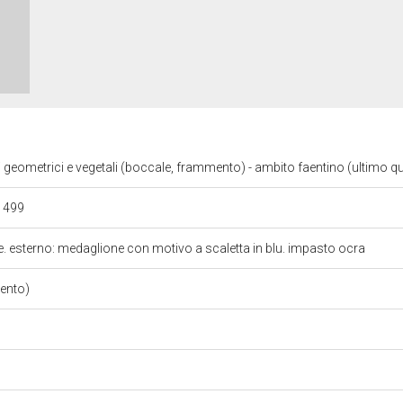
i geometrici e vegetali (boccale, frammento) - ambito faentino (ultimo q
 1499
e. esterno: medaglione con motivo a scaletta in blu. impasto ocra
ento)