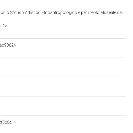
opologico e per il Polo Museale della citta' di Venezia e dei comuni della gronda lagunare
s-1>
bac9062>
>
52f5c8c1>