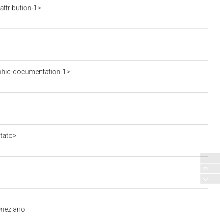
ttribution-1>
phic-documentation-1>
stato>
eneziano