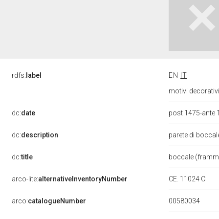
rdfs:
label
EN
IT
motivi decorativ
dc:
date
post 1475-ante
dc:
description
parete di boccal
dc:
title
boccale (framm
arco-lite:
alternativeInventoryNumber
CE. 11024 C
00580034
arco:
catalogueNumber