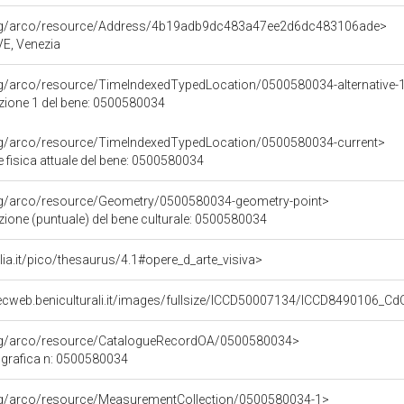
org/arco/resource/Address/4b19adb9dc483a47ee2d6dc483106ade>
 VE, Venezia
rg/arco/resource/TimeIndexedTypedLocation/0500580034-alternative-
azione 1 del bene: 0500580034
org/arco/resource/TimeIndexedTypedLocation/0500580034-current>
 fisica attuale del bene: 0500580034
org/arco/resource/Geometry/0500580034-geometry-point>
zione (puntuale) del bene culturale: 0500580034
talia.it/pico/thesaurus/4.1#opere_d_arte_visiva>
gecweb.beniculturali.it/images/fullsize/ICCD50007134/ICCD8490106_C
org/arco/resource/CatalogueRecordOA/0500580034>
grafica n: 0500580034
org/arco/resource/MeasurementCollection/0500580034-1>