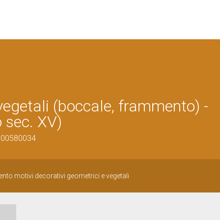
vegetali (boccale, frammento) -
 sec. XV)
0500580034
to motivi decorativi geometrici e vegetali