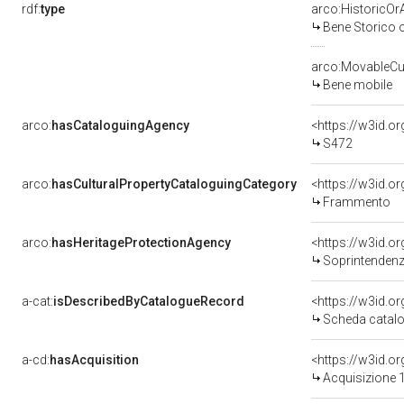
rdf:
type
arco:HistoricOrA
Bene Storico o
arco:MovableCul
Bene mobile
arco:
hasCataloguingAgency
<https://w3id.
S472
arco:
hasCulturalPropertyCataloguingCategory
<https://w3id.o
Frammento
arco:
hasHeritageProtectionAgency
<https://w3id.
Soprintendenza 
a-cat:
isDescribedByCatalogueRecord
<https://w3id.
Scheda catalo
a-cd:
hasAcquisition
<https://w3id.o
Acquisizione 1