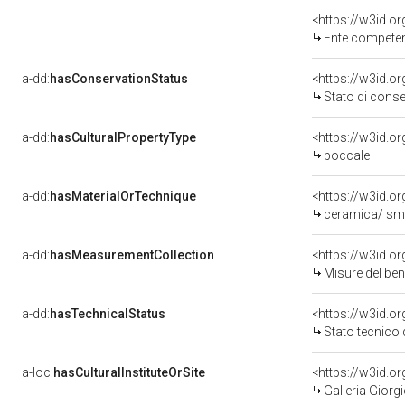
<https://w3id.o
Ente competente per
a-dd:
hasConservationStatus
<https://w3id.o
Stato di cons
a-dd:
hasCulturalPropertyType
<https://w3id.
boccale
a-dd:
hasMaterialOrTechnique
<https://w3id.o
ceramica/ sma
a-dd:
hasMeasurementCollection
<https://w3id.
Misure del be
a-dd:
hasTechnicalStatus
<https://w3id.o
Stato tecnico
a-loc:
hasCulturalInstituteOrSite
<https://w3id.o
Galleria Giorgi