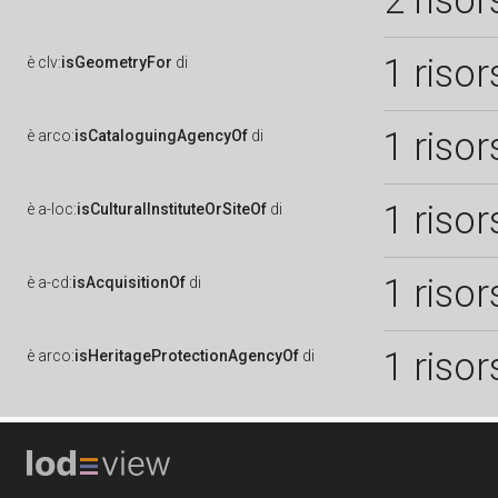
2 risor
1 risor
è
clv:
isGeometryFor
di
1 risor
è
arco:
isCataloguingAgencyOf
di
1 risor
è
a-loc:
isCulturalInstituteOrSiteOf
di
1 risor
è
a-cd:
isAcquisitionOf
di
1 risor
è
arco:
isHeritageProtectionAgencyOf
di