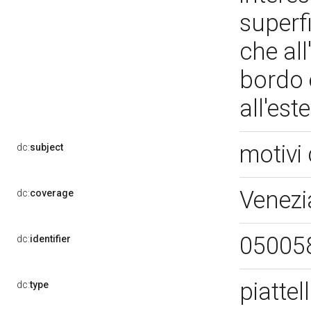
superfi
che all
bordo e
all'es
motivi 
dc:
subject
Venezi
dc:
coverage
05005
dc:
identifier
piattel
dc:
type