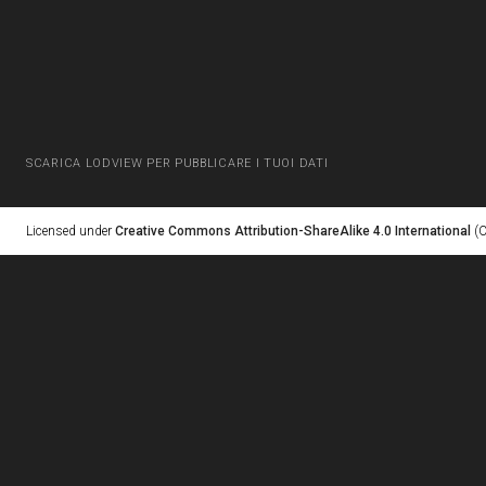
SCARICA LODVIEW PER PUBBLICARE I TUOI DATI
Licensed under
Creative Commons Attribution-ShareAlike 4.0 International
(C