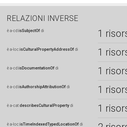
RELAZIONI INVERSE
1 risor
è
a-cd:
isSubjectOf
di
1 risor
è
a-loc:
isCulturalPropertyAddressOf
di
1 risor
è
a-cd:
isDocumentationOf
di
1 risor
è
a-cd:
isAuthorshipAttributionOf
di
1 risor
è
a-cat:
describesCulturalProperty
di
è
a-loc:
isTimeIndexedTypedLocationOf
di