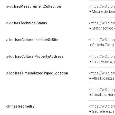
a-dd:
hasMeasurementCollection
<https://w3id.
Misure del be
a-dd:
hasTechnicalStatus
<https://w3id.o
Stato tecnico
a-loc:
hasCulturalInstituteOrSite
<https://w3id.o
Galleria Giorgi
a-loc:
hasCulturalPropertyAddress
<https://w3id.
Italia, Veneto,
a-loc:
hasTimeIndexedTypedLocation
<https://w3id.o
Altra localizz
<https://w3id.
Localizzazione
clv:
hasGeometry
<https://w3id.
Georeferenzia