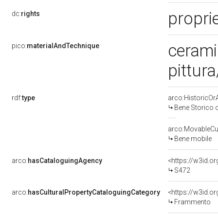
propri
dc:
rights
cerami
pico:
materialAndTechnique
pittura
rdf:
type
arco:HistoricOrA
Bene Storico o
arco:MovableCul
Bene mobile
arco:
hasCataloguingAgency
<https://w3id.
S472
arco:
hasCulturalPropertyCataloguingCategory
<https://w3id.o
Frammento