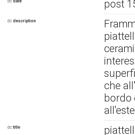
post 1
dc:
date
Framme
dc:
description
piatte
ceramic
intere
superfi
che all
bordo e
all'es
piatte
dc:
title