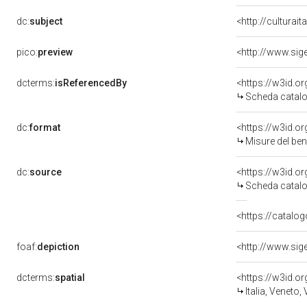
dc:
subject
<http://culturai
pico:
preview
dcterms:
isReferencedBy
<https://w3id.
Scheda catalo
dc:
format
<https://w3id.
Misure del be
dc:
source
<https://w3id.
Scheda catalo
<https://catalog
foaf:
depiction
dcterms:
spatial
<https://w3id.
Italia, Veneto,