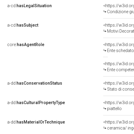
a-cd:
hasLegalSituation
<https://w3id.o
Condizione giu
a-cd:
hasSubject
<https://w3id.
Motivi Decorat
core:
hasAgentRole
<https://w3id.
Ente schedato
<https://w3id.o
Ente competente per tutela del 
a-dd:
hasConservationStatus
<https://w3id.o
Stato di cons
a-dd:
hasCulturalPropertyType
piattello
a-dd:
hasMaterialOrTechnique
ceramica/ ingob