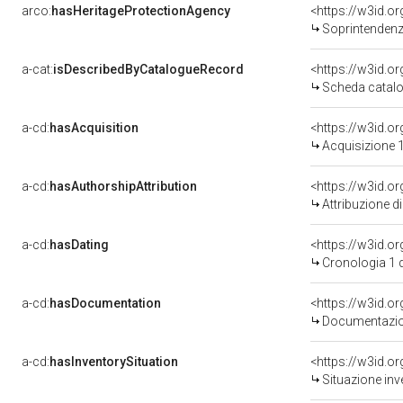
arco:
hasHeritageProtectionAgency
<https://w3id.
Soprintendenza Speciale 
a-cat:
isDescribedByCatalogueRecord
<https://w3id.
Scheda catalo
a-cd:
hasAcquisition
<https://w3id.o
Acquisizione 1
a-cd:
hasAuthorshipAttribution
Attribuzione d
a-cd:
hasDating
<https://w3id.
Cronologia 1 
a-cd:
hasDocumentation
Documentazion
a-cd:
hasInventorySituation
<https://w3id.o
Situazione inv