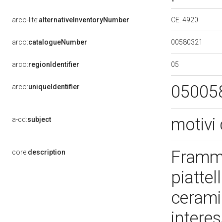
CE. 4920
arco-lite:
alternativeInventoryNumber
00580321
arco:
catalogueNumber
05
arco:
regionIdentifier
05005
arco:
uniqueIdentifier
motivi 
a-cd:
subject
Framme
core:
description
piatte
ceramic
intere