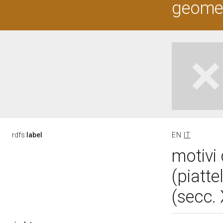
geometr
rdfs:
label
EN
IT
motivi 
(piatt
(secc. 