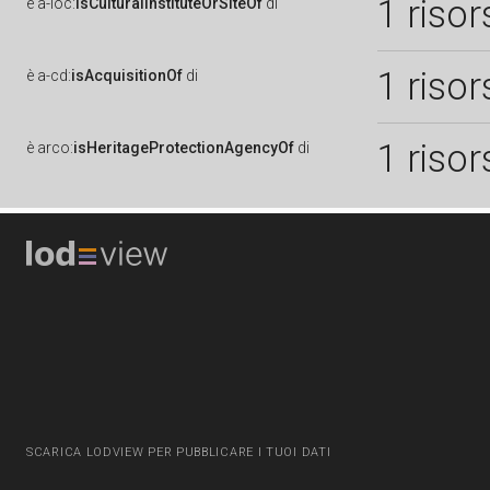
1 risor
è
a-loc:
isCulturalInstituteOrSiteOf
di
1 risor
è
a-cd:
isAcquisitionOf
di
1 risor
è
arco:
isHeritageProtectionAgencyOf
di
SCARICA LODVIEW PER PUBBLICARE I TUOI DATI