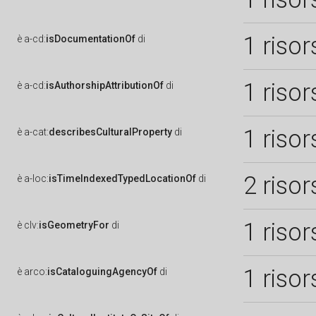
1 risor
è
a-cd:
isDocumentationOf
di
1 risor
è
a-cd:
isAuthorshipAttributionOf
di
1 risor
è
a-cat:
describesCulturalProperty
di
2 risor
è
a-loc:
isTimeIndexedTypedLocationOf
di
1 risor
è
clv:
isGeometryFor
di
1 risor
è
arco:
isCataloguingAgencyOf
di