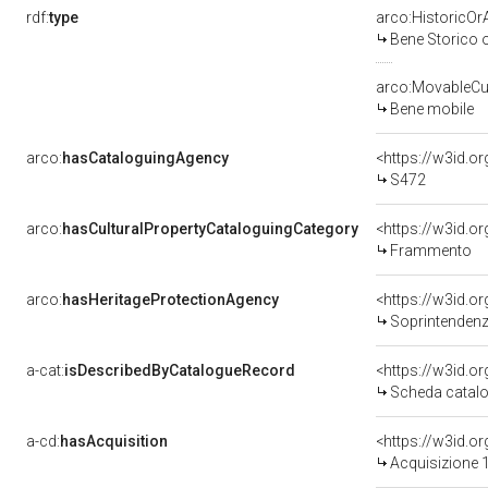
rdf:
type
arco:HistoricOrA
Bene Storico o
arco:MovableCul
Bene mobile
arco:
hasCataloguingAgency
<https://w3id.
S472
arco:
hasCulturalPropertyCataloguingCategory
<https://w3id.o
Frammento
arco:
hasHeritageProtectionAgency
<https://w3id.
Soprintendenza Speciale 
a-cat:
isDescribedByCatalogueRecord
<https://w3id.
Scheda catalo
a-cd:
hasAcquisition
<https://w3id.o
Acquisizione 1