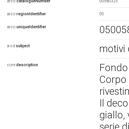
00580325
arco:
catalogueNumber
05
arco:
regionIdentifier
05005
arco:
uniqueIdentifier
motivi 
a-cd:
subject
Fondo 
core:
description
Corpo 
rivesti
Il deco
giallo,
serie d