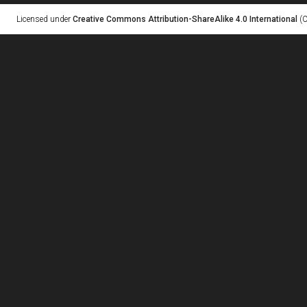
Licensed under
Creative Commons Attribution-ShareAlike 4.0 International
(C