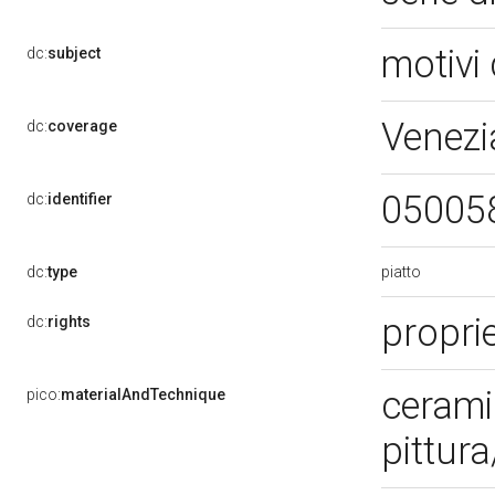
motivi 
dc:
subject
Venezi
dc:
coverage
05005
dc:
identifier
piatto
dc:
type
propri
dc:
rights
cerami
pico:
materialAndTechnique
pittura