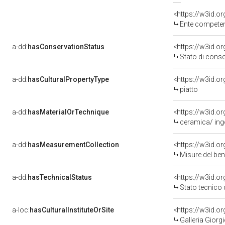
<https://w3id.o
Ente competente per tutela del 
a-dd:
hasConservationStatus
<https://w3id.o
Stato di cons
a-dd:
hasCulturalPropertyType
piatto
a-dd:
hasMaterialOrTechnique
ceramica/ ingob
a-dd:
hasMeasurementCollection
<https://w3id.
Misure del be
a-dd:
hasTechnicalStatus
<https://w3id.o
Stato tecnico
a-loc:
hasCulturalInstituteOrSite
<https://w3id.o
Galleria Giorgi