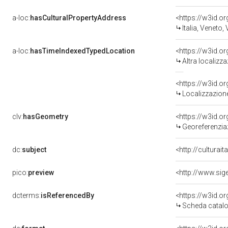
a-loc:
hasCulturalPropertyAddress
<https://w3id.
Italia, Veneto,
a-loc:
hasTimeIndexedTypedLocation
<https://w3id.o
Altra localizz
<https://w3id.
Localizzazione
clv:
hasGeometry
<https://w3id.
Georeferenzia
dc:
subject
<http://culturai
pico:
preview
dcterms:
isReferencedBy
<https://w3id.
Scheda catalo