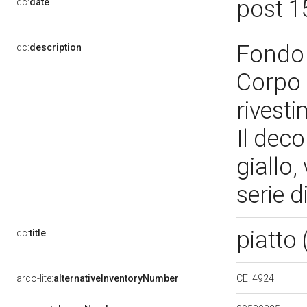
post 1
dc:
date
Fondo 
dc:
description
Corpo 
rivesti
Il deco
giallo,
serie d
piatto
dc:
title
CE. 4924
arco-lite:
alternativeInventoryNumber