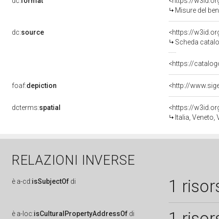
dc:
format
<https://w3id.
Misure del be
dc:
source
<https://w3id.
Scheda catalo
<https://catalog
foaf:
depiction
dcterms:
spatial
<https://w3id.
Italia, Veneto,
RELAZIONI INVERSE
1 risor
è
a-cd:
isSubjectOf
di
1 risor
è
a-loc:
isCulturalPropertyAddressOf
di