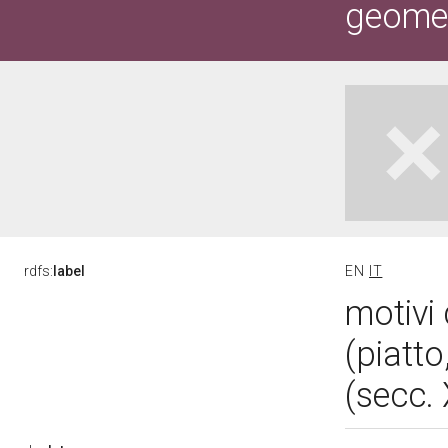
geometr
rdfs:
label
EN
IT
motivi 
(piatt
(secc. 