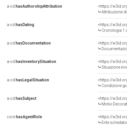
a-cd:
hasAuthorshipAttribution
Attribuzione d
a-cd:
hasDating
<https://w3id.
Cronologia 1 
a-cd:
hasDocumentation
Documentazion
a-cd:
hasInventorySituation
<https://w3id.o
Situazione inv
a-cd:
hasLegalSituation
<https://w3id.o
Condizione giu
a-cd:
hasSubject
<https://w3id.
Motivi Decorat
core:
hasAgentRole
<https://w3id.
Ente schedato