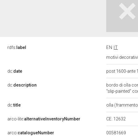
rdfs:
label
EN
IT
motivi decorativ
dc:
date
post 1600-ante
dc:
description
bordo di olla co
"slip-painted" co
dc:
title
olla (framment
arco-lite:
alternativeInventoryNumber
CE. 12632
00581669
arco:
catalogueNumber