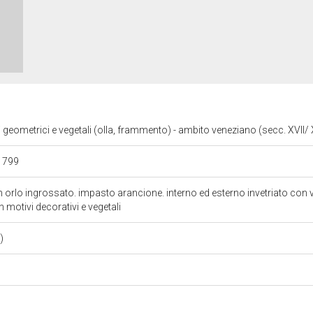
i geometrici e vegetali (olla, frammento) - ambito veneziano (secc. XVII/ 
 1799
n orlo ingrossato. impasto arancione. interno ed esterno invetriato con v
n motivi decorativi e vegetali
o)