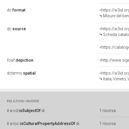
dc:
format
<https://w3id.
Misure del be
dc:
source
<https://w3id.
Scheda catalo
<https://catalog
foaf:
depiction
<http://www.sig
dcterms:
spatial
<https://w3id.
Italia, Veneto,
RELAZIONI INVERSE
è
a-cd:
isSubjectOf
di
1 risorsa
è
a-loc:
isCulturalPropertyAddressOf
di
1 risorsa