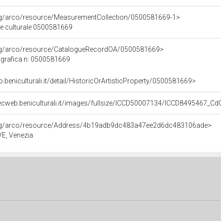
org/arco/resource/MeasurementCollection/0500581669-1>
ne culturale 0500581669
org/arco/resource/CatalogueRecordOA/0500581669>
grafica n: 0500581669
o.beniculturali.it/detail/HistoricOrArtisticProperty/0500581669>
ecweb.beniculturali.it/images/fullsize/ICCD50007134/ICCD8495467_C
org/arco/resource/Address/4b19adb9dc483a47ee2d6dc483106ade>
 VE, Venezia