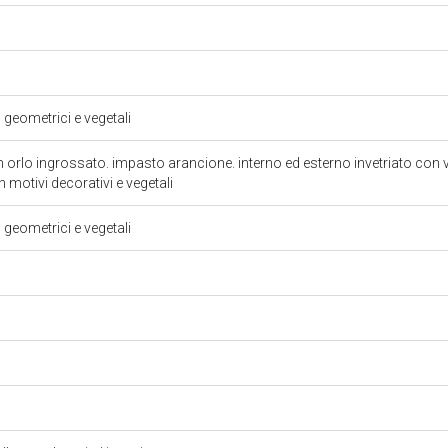
i geometrici e vegetali
n orlo ingrossato. impasto arancione. interno ed esterno invetriato con v
n motivi decorativi e vegetali
i geometrici e vegetali