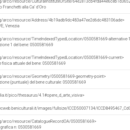
rg/arco/resource/CulturalInstituteOrSite/64e2e13cb4fda44e6ceb1d36
o Franchetti alla Ca' d'Oro
org/arco/resource/Address/4b19adb9dc483a47ee2d6dc483106ade>
 VE, Venezia
rg/arco/resource/TimeIndexedTypedLocation/0500581669-alternative-
azione 1 del bene: 0500581669
org/arco/resource/TimeIndexedTypedLocation/0500581669-current>
 fisica attuale del bene: 0500581669
org/arco/resource/Geometry/0500581669-geometry-point>
zione (puntuale) del bene culturale: 0500581669
talia.it/pico/thesaurus/4.1#opere_d_arte_visiva>
ecweb.beniculturali.it/images/fullsize/ICCD50007134/ICCD8495467_C
org/arco/resource/CatalogueRecordOA/0500581669>
grafica n: 0500581669