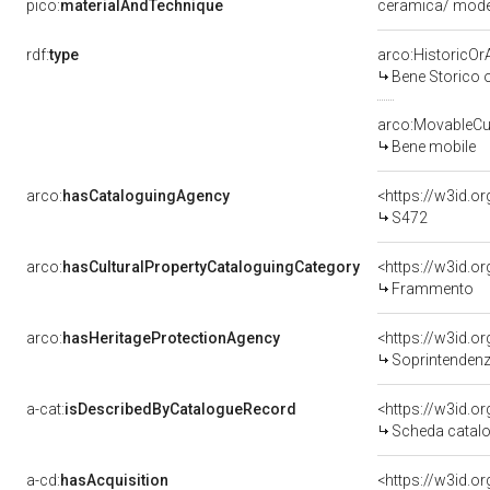
pico:
materialAndTechnique
ceramica/ modell
rdf:
type
arco:HistoricOrA
Bene Storico o
arco:MovableCul
Bene mobile
arco:
hasCataloguingAgency
<https://w3id.
S472
arco:
hasCulturalPropertyCataloguingCategory
<https://w3id.o
Frammento
arco:
hasHeritageProtectionAgency
<https://w3id.
Soprintendenza 
a-cat:
isDescribedByCatalogueRecord
<https://w3id.
Scheda catalo
a-cd:
hasAcquisition
<https://w3id.o