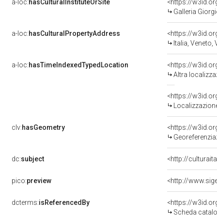
a-loc:
hasCulturalInstituteOrSite
<https://w3id.o
Galleria Giorgi
a-loc:
hasCulturalPropertyAddress
<https://w3id.
Italia, Veneto,
a-loc:
hasTimeIndexedTypedLocation
<https://w3id.o
Altra localizz
<https://w3id.
Localizzazione
clv:
hasGeometry
<https://w3id.
Georeferenzia
dc:
subject
<http://culturai
pico:
preview
<http://www.sig
dcterms:
isReferencedBy
<https://w3id.
Scheda catalo