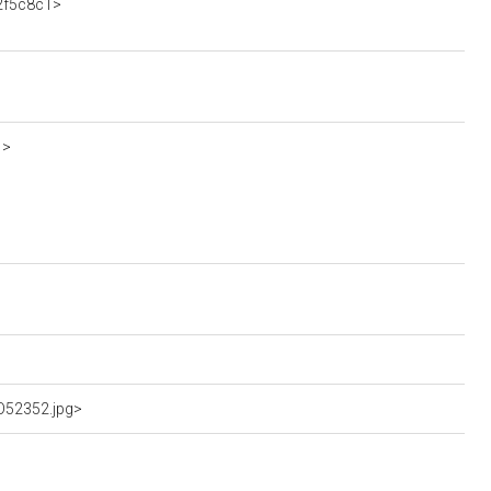
52f5c8c1>
1>
dO52352.jpg>