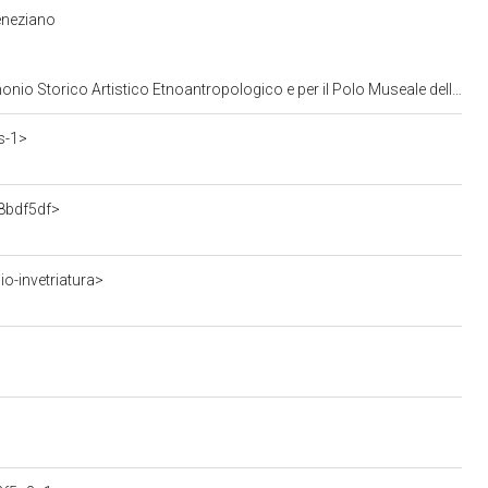
eneziano
opologico e per il Polo Museale della citta' di Venezia e dei comuni della gronda lagunare
s-1>
8bdf5df>
o-invetriatura>