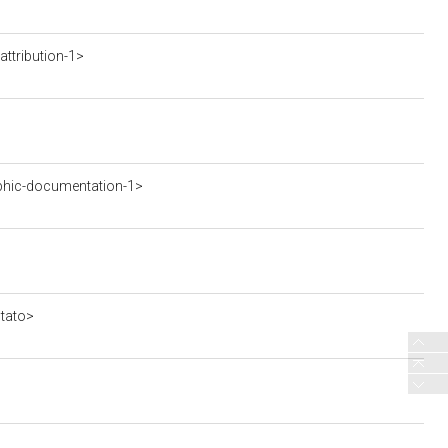
ttribution-1>
phic-documentation-1>
stato>