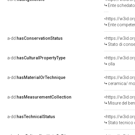
Ente schedato
<https://w3id.o
Ente competente per
a-dd:
hasConservationStatus
<https://w3id.o
Stato di cons
a-dd:
hasCulturalPropertyType
<https://w3id.
olla
a-dd:
hasMaterialOrTechnique
<https://w3id.o
ceramica/ mode
a-dd:
hasMeasurementCollection
<https://w3id.
Misure del be
a-dd:
hasTechnicalStatus
<https://w3id.o
Stato tecnico