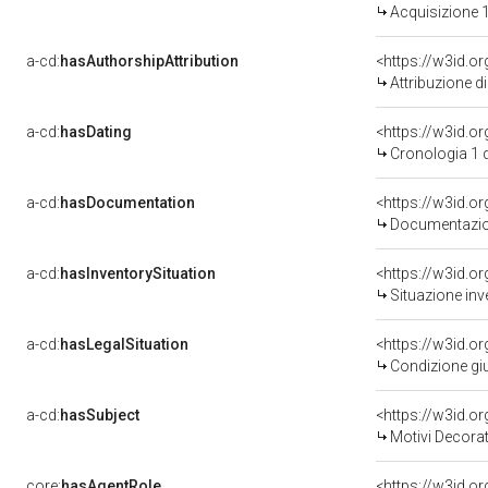
Acquisizione 1
a-cd:
hasAuthorshipAttribution
<https://w3id.o
Attribuzione d
a-cd:
hasDating
<https://w3id.
Cronologia 1 
a-cd:
hasDocumentation
<https://w3id.
Documentazion
a-cd:
hasInventorySituation
<https://w3id.o
Situazione inv
a-cd:
hasLegalSituation
<https://w3id.o
Condizione giu
a-cd:
hasSubject
<https://w3id.
Motivi Decorat
core:
hasAgentRole
<https://w3id.