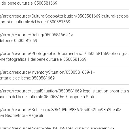
 del bene culturale: 0500581669
rg/arco/resource/CulturalScopeAttribution/0500581669-cultural-scope-a
i ambito culturale del bene: 0500581669
org/arco/resource/Dating/0500581669-1>
del bene 0500581669
org/arco/resource/PhotographicDocumentation/0500581669-photogra
e fotografica 1 del bene culturale: 0500581669
rg/arco/resource/InventorySituation/0500581669-1>
entariale del bene: 0500581669
rg/arco/resource/LegalSituation/0500581669-legal-situation-proprieta-
ridica del bene culturale 0500581669: proprietà Stato
org/arco/resource/Subject/ca8954d8b98836755d052fcc93a2bea0>
ivi Geometrici E Vegetali
org/arco/resource/AgentRole/0500581669-cataloguing-agency>