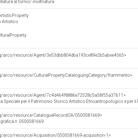
atura al tornio/ invetriatura
rtisticProperty
 Artistico
turalProperty
org/arco/resource/Agent/3e53dbb804dba193ce89e2b5abee4565>
rg/arco/resource/CulturalPropertyCataloguingCategory/frammento>
org/arco/resource/Agent/7c4d464f8886e72528c5a58f55a37b11>
Speciale per il Patrimonio Storico Artistico Etnoantropologico e per il Po
org/arco/resource/CatalogueRecordOA/0500581669>
grafica n: 0500581669
rg/arco/resource/Acquisition/0500581669-acquisition-1>