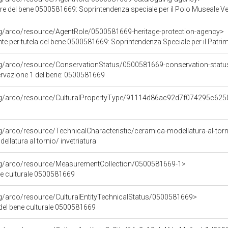
re del bene 0500581669: Soprintendenza speciale per il Polo Museale V
rg/arco/resource/AgentRole/0500581669-heritage-protection-agency>
 tutela del bene 0500581669: Soprintendenza Speciale per il Patrimonio Storico Artistico Etnoantr
rg/arco/resource/ConservationStatus/0500581669-conservation-statu
ervazione 1 del bene: 0500581669
org/arco/resource/CulturalPropertyType/91114d86ac92d7f074295c625
rg/arco/resource/TechnicalCharacteristic/ceramica-modellatura-al-torni
llatura al tornio/ invetriatura
org/arco/resource/MeasurementCollection/0500581669-1>
ne culturale 0500581669
rg/arco/resource/CulturalEntityTechnicalStatus/0500581669>
 del bene culturale 0500581669