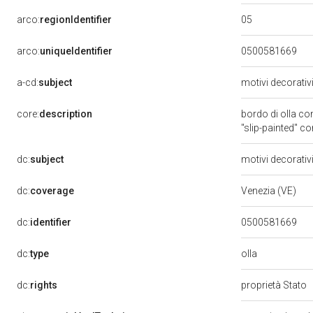
05
arco:
regionIdentifier
arco:
uniqueIdentifier
0500581669
a-cd:
subject
motivi decorativ
core:
description
bordo di olla co
"slip-painted" co
dc:
subject
motivi decorativ
dc:
coverage
Venezia (VE)
dc:
identifier
0500581669
olla
dc:
type
dc:
rights
proprietà Stato