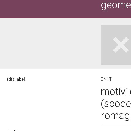
geometr
rdfs:
label
EN
IT
motivi 
(scode
romagn