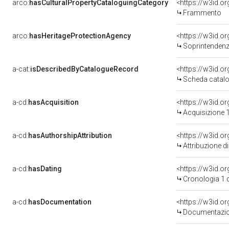
arco:
hasCulturalPropertyCataloguingCategory
<https://w3id.o
Frammento
arco:
hasHeritageProtectionAgency
<https://w3id.
Soprintendenza Speciale 
a-cat:
isDescribedByCatalogueRecord
<https://w3id.
Scheda catalo
a-cd:
hasAcquisition
<https://w3id.o
Acquisizione 1
a-cd:
hasAuthorshipAttribution
Attribuzione d
a-cd:
hasDating
<https://w3id.
Cronologia 1 
a-cd:
hasDocumentation
Documentazion