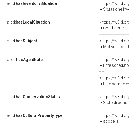
a-cd:
hasInventorySituation
<https://w3id.o
Situazione inv
a-cd:
hasLegalSituation
<https://w3id.o
Condizione giu
a-cd:
hasSubject
<https://w3id.
Motivi Decorat
core:
hasAgentRole
<https://w3id.
Ente schedato
<https://w3id.o
Ente competente per tutela del 
a-dd:
hasConservationStatus
<https://w3id.o
Stato di cons
a-dd:
hasCulturalPropertyType
scodella