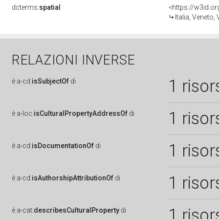
dcterms:
spatial
<https://w3id.
Italia, Veneto,
RELAZIONI INVERSE
1 risor
è
a-cd:
isSubjectOf
di
1 risor
è
a-loc:
isCulturalPropertyAddressOf
di
1 risor
è
a-cd:
isDocumentationOf
di
1 risor
è
a-cd:
isAuthorshipAttributionOf
di
1 risor
è
a-cat:
describesCulturalProperty
di