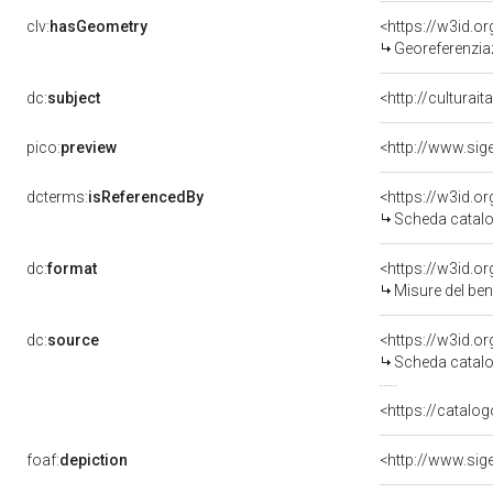
clv:
hasGeometry
<https://w3id.
Georeferenzia
dc:
subject
<http://culturai
pico:
preview
dcterms:
isReferencedBy
<https://w3id.
Scheda catalo
dc:
format
<https://w3id.
Misure del be
dc:
source
<https://w3id.
Scheda catalo
<https://catalog
foaf:
depiction