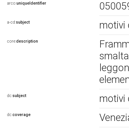
05005
arco:
uniqueIdentifier
motivi 
a-cd:
subject
Framme
core:
description
smaltat
leggon
element
motivi 
dc:
subject
Venezi
dc:
coverage