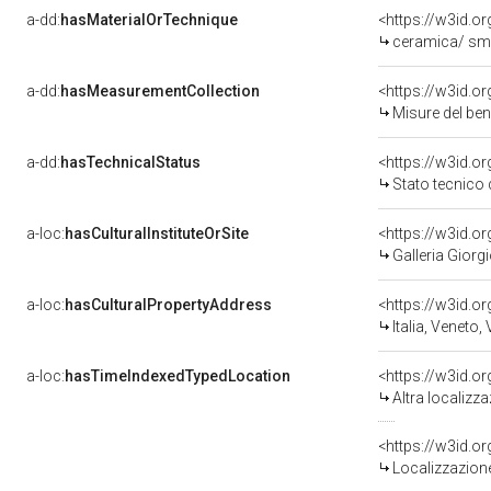
a-dd:
hasMaterialOrTechnique
<https://w3id.o
ceramica/ sma
a-dd:
hasMeasurementCollection
<https://w3id.
Misure del be
a-dd:
hasTechnicalStatus
<https://w3id.o
Stato tecnico
a-loc:
hasCulturalInstituteOrSite
<https://w3id.o
Galleria Giorgi
a-loc:
hasCulturalPropertyAddress
<https://w3id.
Italia, Veneto,
a-loc:
hasTimeIndexedTypedLocation
<https://w3id.o
Altra localizz
<https://w3id.
Localizzazione