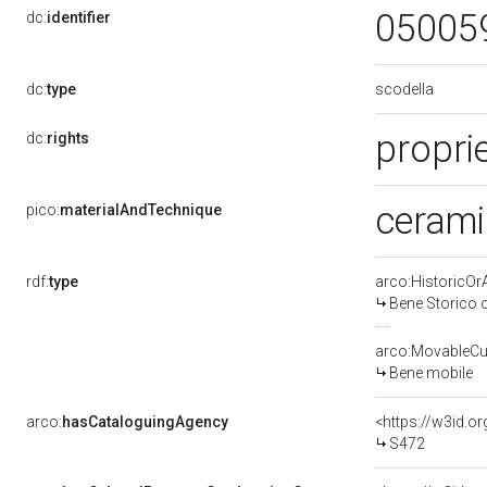
05005
dc:
identifier
scodella
dc:
type
propri
dc:
rights
cerami
pico:
materialAndTechnique
rdf:
type
arco:HistoricOrA
Bene Storico o
arco:MovableCul
Bene mobile
arco:
hasCataloguingAgency
<https://w3id.
S472