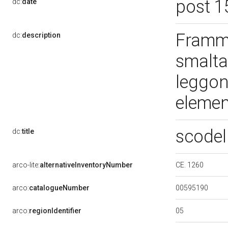
post 1
dc:
date
Framme
dc:
description
smaltat
leggon
element
scodel
dc:
title
CE. 1260
arco-lite:
alternativeInventoryNumber
00595190
arco:
catalogueNumber
05
arco:
regionIdentifier