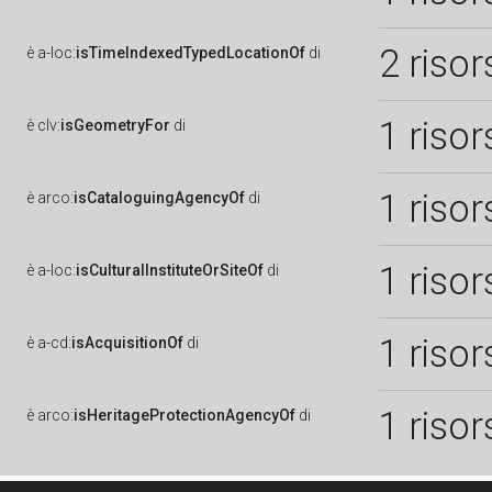
2 risor
è
a-loc:
isTimeIndexedTypedLocationOf
di
1 risor
è
clv:
isGeometryFor
di
1 risor
è
arco:
isCataloguingAgencyOf
di
1 risor
è
a-loc:
isCulturalInstituteOrSiteOf
di
1 risor
è
a-cd:
isAcquisitionOf
di
1 risor
è
arco:
isHeritageProtectionAgencyOf
di