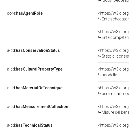
Motivi Decorati
core:
hasAgentRole
<https://w3id.o
Ente schedator
<https://w3id.o
Ente competente per tutela del b
a-dd:
hasConservationStatus
<https://w3id.o
Stato di conse
a-dd:
hasCulturalPropertyType
<https://w3id.o
scodella
a-dd:
hasMaterialOrTechnique
ceramica/ model
a-dd:
hasMeasurementCollection
<https://w3id.o
Misure del ben
a-dd:
hasTechnicalStatus
<https://w3id.or