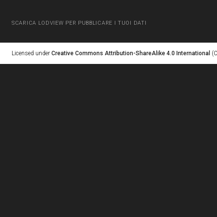
SCARICA LODVIEW PER PUBBLICARE I TUOI DATI
Licensed under
Creative Commons Attribution-ShareAlike 4.0 International
(C