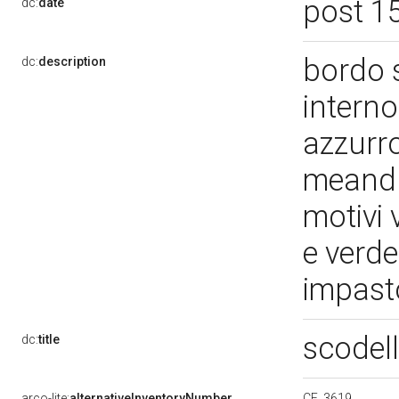
post 1
dc:
date
bordo s
dc:
description
interno
azzurro
meandr
motivi 
e verde
impast
scodel
dc:
title
CE. 3619
arco-lite:
alternativeInventoryNumber