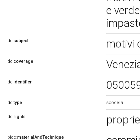
e verde
impast
motivi 
dc:
subject
Venezi
dc:
coverage
05005
dc:
identifier
scodella
dc:
type
propri
dc:
rights
pico:
materialAndTechnique