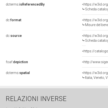
dcterms:
isReferencedBy
<https://w3id.o
Scheda catalo
dc:
format
<https://w3id.o
Misure del ben
dc:
source
<https://w3id.o
Scheda catalo
<https://catalogo
foaf:
depiction
dcterms:
spatial
<https://w3id.
Italia, Veneto, 
RELAZIONI INVERSE