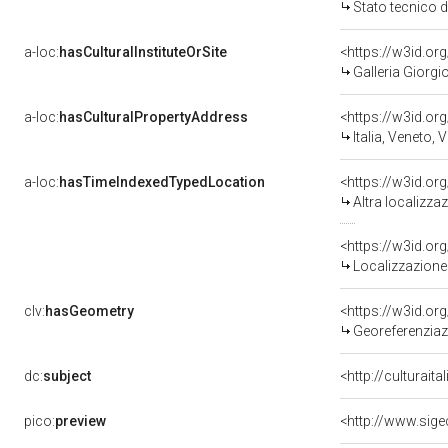
Stato tecnico 
a-loc:
hasCulturalInstituteOrSite
<https://w3id.o
Galleria Giorgio
a-loc:
hasCulturalPropertyAddress
<https://w3id.
Italia, Veneto, 
a-loc:
hasTimeIndexedTypedLocation
<https://w3id.o
Altra localizz
<https://w3id.o
Localizzazione 
clv:
hasGeometry
<https://w3id.o
Georeferenziaz
dc:
subject
<http://culturait
pico:
preview