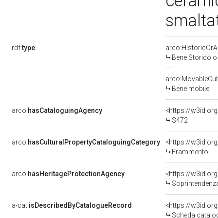
ceramic
smaltat
rdf:
type
arco:HistoricOrAr
Bene Storico o 
arco:MovableCult
Bene mobile
arco:
hasCataloguingAgency
<https://w3id.
S472
arco:
hasCulturalPropertyCataloguingCategory
<https://w3id.o
Frammento
arco:
hasHeritageProtectionAgency
<https://w3id.o
Soprintendenza Speciale p
a-cat:
isDescribedByCatalogueRecord
<https://w3id.o
Scheda catalo