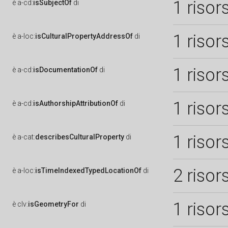
1 risor
è
a-cd:
isSubjectOf
di
1 risor
è
a-loc:
isCulturalPropertyAddressOf
di
1 risor
è
a-cd:
isDocumentationOf
di
1 risor
è
a-cd:
isAuthorshipAttributionOf
di
1 risor
è
a-cat:
describesCulturalProperty
di
2 risor
è
a-loc:
isTimeIndexedTypedLocationOf
di
1 risor
è
clv:
isGeometryFor
di