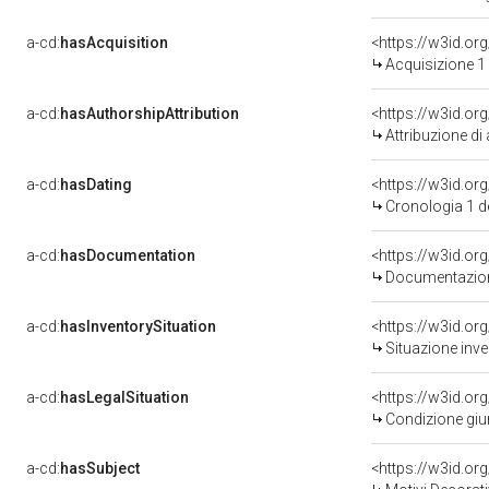
a-cd:
hasAcquisition
<https://w3id.or
Acquisizione 1
a-cd:
hasAuthorshipAttribution
Attribuzione di
a-cd:
hasDating
<https://w3id.o
Cronologia 1 
a-cd:
hasDocumentation
Documentazione
a-cd:
hasInventorySituation
<https://w3id.or
Situazione inv
a-cd:
hasLegalSituation
<https://w3id.or
Condizione giur
a-cd:
hasSubject
<https://w3id.o