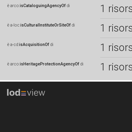
1 risor
è
arco:
isCataloguingAgencyOf
di
1 risor
è
a-loc:
isCulturalInstituteOrSiteOf
di
1 risor
è
a-cd:
isAcquisitionOf
di
1 risor
è
arco:
isHeritageProtectionAgencyOf
di