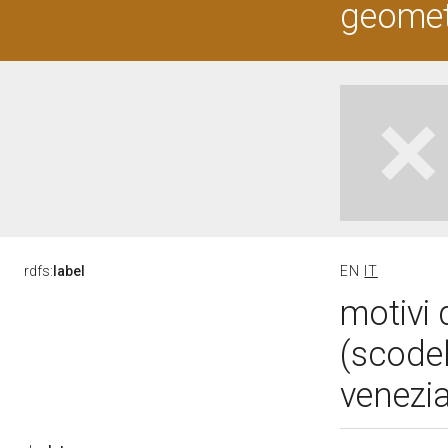
geometr
rdfs:
label
EN
IT
motivi 
(scode
venezi