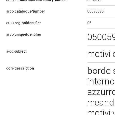
00595395
arco:
catalogueNumber
05
arco:
regionIdentifier
05005
arco:
uniqueIdentifier
motivi 
a-cd:
subject
bordo s
core:
description
interno
azzurro
meandr
motivi 