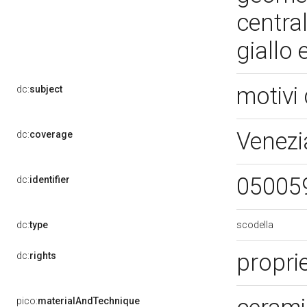
centra
giallo
motivi 
dc:
subject
Venezi
dc:
coverage
05005
dc:
identifier
scodella
dc:
type
propri
dc:
rights
pico:
materialAndTechnique