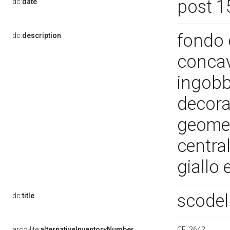
post 1
dc:
date
fondo 
dc:
description
concavo
ingobb
decora
geomet
centra
giallo
scodel
dc:
title
CE. 3642
arco-lite:
alternativeInventoryNumber