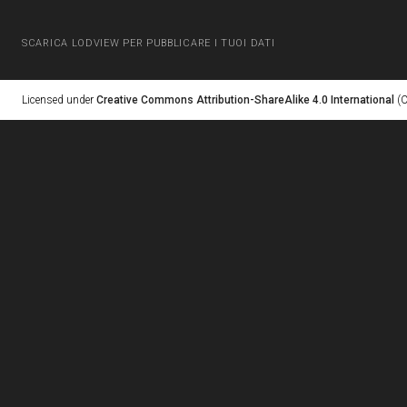
SCARICA LODVIEW PER PUBBLICARE I TUOI DATI
Licensed under
Creative Commons Attribution-ShareAlike 4.0 International
(C