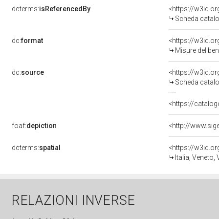
dcterms:
isReferencedBy
<https://w3id.
Scheda catalo
dc:
format
<https://w3id.
Misure del be
dc:
source
<https://w3id.
Scheda catalo
<https://catalog
foaf:
depiction
dcterms:
spatial
<https://w3id.
Italia, Veneto,
RELAZIONI INVERSE