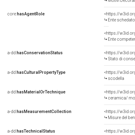
Motivi Decorat
core:
hasAgentRole
<https://w3id.
Ente schedato
<https://w3id.o
Ente competente per tutela del 
a-dd:
hasConservationStatus
<https://w3id.o
Stato di cons
a-dd:
hasCulturalPropertyType
scodella
a-dd:
hasMaterialOrTechnique
ceramica/ mode
a-dd:
hasMeasurementCollection
<https://w3id.
Misure del be
a-dd:
hasTechnicalStatus
<https://w3id.o