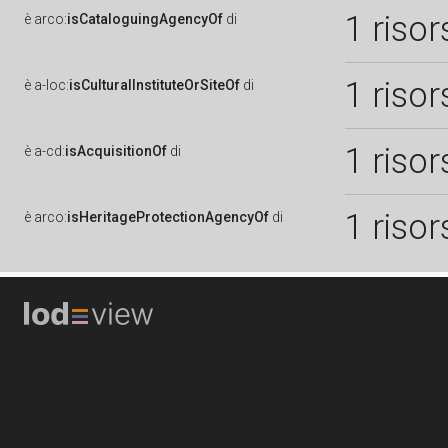
1 risor
è
arco:
isCataloguingAgencyOf
di
1 risor
è
a-loc:
isCulturalInstituteOrSiteOf
di
1 risor
è
a-cd:
isAcquisitionOf
di
1 risor
è
arco:
isHeritageProtectionAgencyOf
di