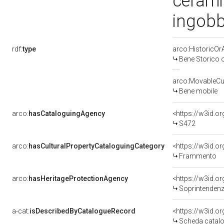
cerami
ingobb
rdf:
type
arco:HistoricOrA
Bene Storico o
arco:MovableCul
Bene mobile
arco:
hasCataloguingAgency
<https://w3id.
S472
arco:
hasCulturalPropertyCataloguingCategory
<https://w3id.o
Frammento
arco:
hasHeritageProtectionAgency
<https://w3id.
Soprintendenza Speciale 
a-cat:
isDescribedByCatalogueRecord
<https://w3id.
Scheda catalo