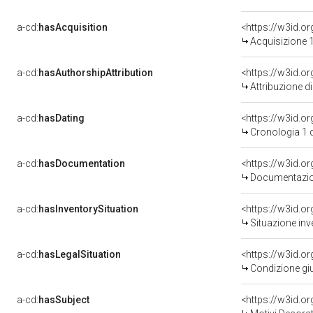
a-cd:
hasAcquisition
<https://w3id.o
Acquisizione 1
a-cd:
hasAuthorshipAttribution
Attribuzione d
a-cd:
hasDating
<https://w3id.
Cronologia 1 
a-cd:
hasDocumentation
Documentazion
a-cd:
hasInventorySituation
<https://w3id.o
Situazione inv
a-cd:
hasLegalSituation
<https://w3id.o
Condizione giu
a-cd:
hasSubject
<https://w3id.