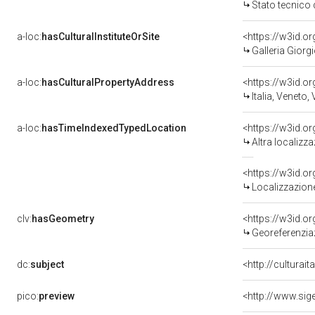
Stato tecnico
a-loc:
hasCulturalInstituteOrSite
<https://w3id.o
Galleria Giorgi
a-loc:
hasCulturalPropertyAddress
<https://w3id.
Italia, Veneto,
a-loc:
hasTimeIndexedTypedLocation
<https://w3id.o
Altra localizz
<https://w3id.
Localizzazione
clv:
hasGeometry
<https://w3id.
Georeferenzia
dc:
subject
<http://culturai
pico:
preview