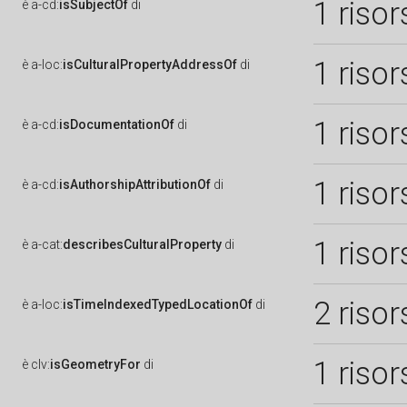
1 risor
è
a-cd:
isSubjectOf
di
1 risor
è
a-loc:
isCulturalPropertyAddressOf
di
1 risor
è
a-cd:
isDocumentationOf
di
1 risor
è
a-cd:
isAuthorshipAttributionOf
di
1 risor
è
a-cat:
describesCulturalProperty
di
2 risor
è
a-loc:
isTimeIndexedTypedLocationOf
di
1 risor
è
clv:
isGeometryFor
di