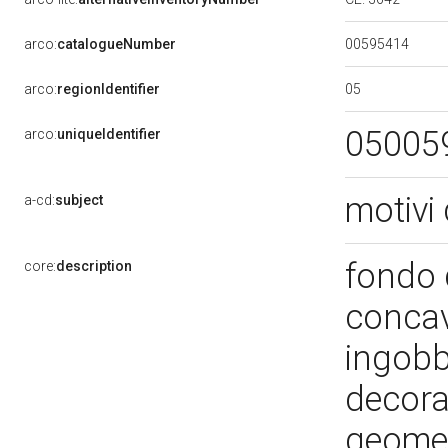
00595414
arco:
catalogueNumber
05
arco:
regionIdentifier
05005
arco:
uniqueIdentifier
motivi 
a-cd:
subject
fondo 
core:
description
concavo
ingobb
decora
geomet