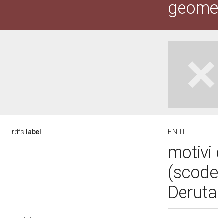
geometr
rdfs:
label
EN
IT
motivi 
(scode
Deruta