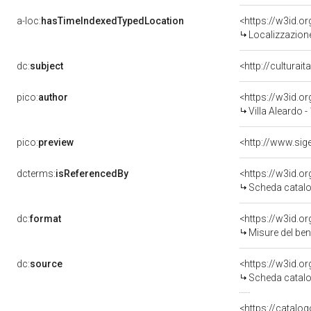
a-loc:
hasTimeIndexedTypedLocation
<https://w3id.
Localizzazione
dc:
subject
<http://culturai
pico:
author
<https://w3id.
Villa Aleardo 
pico:
preview
dcterms:
isReferencedBy
<https://w3id.
Scheda catalo
dc:
format
<https://w3id.
Misure del be
dc:
source
<https://w3id.
Scheda catalo
<https://catalog