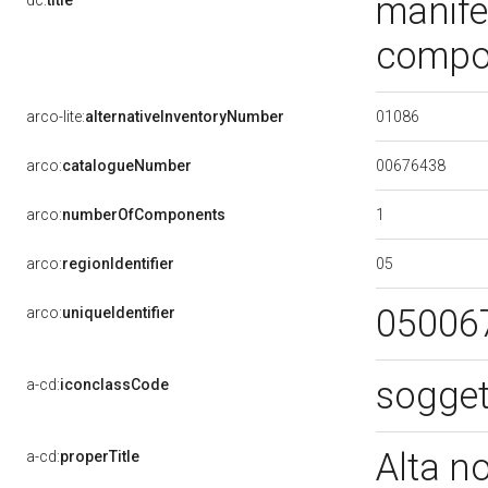
manife
dc:
title
compo
01086
arco-lite:
alternativeInventoryNumber
00676438
arco:
catalogueNumber
1
arco:
numberOfComponents
05
arco:
regionIdentifier
05006
arco:
uniqueIdentifier
sogget
a-cd:
iconclassCode
Alta n
a-cd:
properTitle