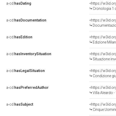
a-cd:
hasDating
<https://w3id.
Cronologia 1 
a-cd:
hasDocumentation
Documentazion
a-cd:
hasEdition
<https://w3id.o
Edizione Mila
a-cd:
hasInventorySituation
<https://w3id.o
Situazione inv
a-cd:
hasLegalSituation
<https://w3id.o
Condizione giu
a-cd:
hasPreferredAuthor
<https://w3id.
Villa Aleardo 
a-cd:
hasSubject
<https://w3id.
Cinque Uomini