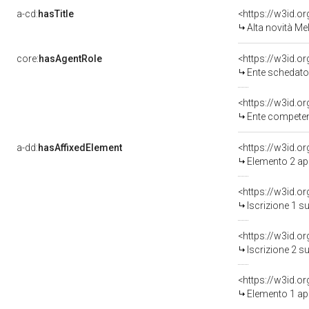
a-cd:
hasTitle
<https://w3id.o
Alta novità Me
core:
hasAgentRole
<https://w3id.
Ente schedatore del bene 050067643
<https://w3id.o
Ente competen
a-dd:
hasAffixedElement
<https://w3id.o
Elemento 2 ap
<https://w3id.o
Iscrizione 1 s
<https://w3id.o
Iscrizione 2 s
<https://w3id.o
Elemento 1 ap