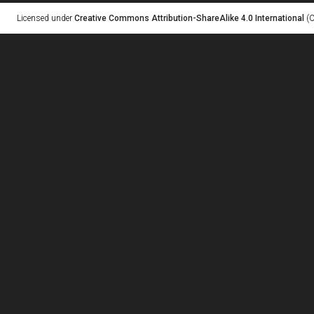
Licensed under
Creative Commons Attribution-ShareAlike 4.0 International
(C