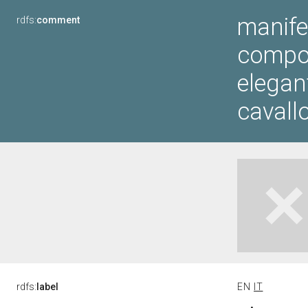
manife
rdfs:
comment
compos
elegan
cavallo
rdfs:
label
EN
IT