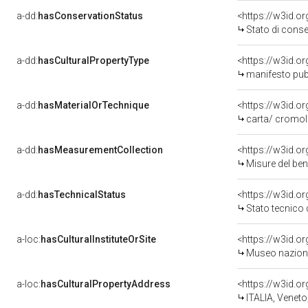
a-dd:
hasConservationStatus
<https://w3id.o
Stato di cons
a-dd:
hasCulturalPropertyType
manifesto pubb
a-dd:
hasMaterialOrTechnique
<https://w3id.o
carta/ cromoli
a-dd:
hasMeasurementCollection
<https://w3id.
Misure del be
a-dd:
hasTechnicalStatus
<https://w3id.o
Stato tecnico
a-loc:
hasCulturalInstituteOrSite
<https://w3id.o
Museo naziona
a-loc:
hasCulturalPropertyAddress
<https://w3id.
ITALIA, Veneto