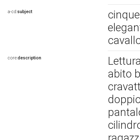
cinque
a-cd:
subject
elegan
cavall
Lettura
core:
description
abito 
cravatt
doppio 
pantalo
cilindr
ragazzo