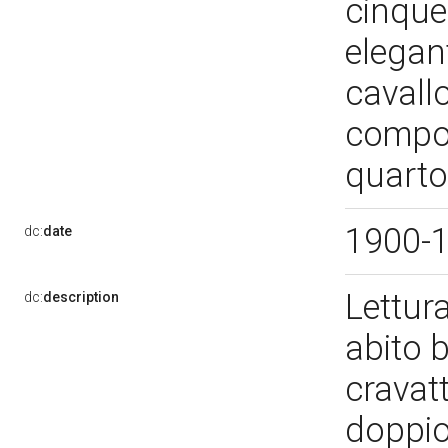
cinque
elegan
cavall
compos
quarto
1900-
dc:
date
Lettura
dc:
description
abito 
cravatt
doppio 