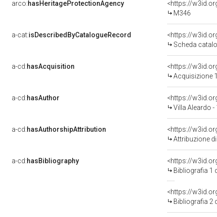
arco:
hasHeritageProtectionAgency
<https://w3id.
M346
a-cat:
isDescribedByCatalogueRecord
<https://w3id.
Scheda catalo
a-cd:
hasAcquisition
<https://w3id.o
Acquisizione 1
a-cd:
hasAuthor
<https://w3id.
Villa Aleardo 
a-cd:
hasAuthorshipAttribution
<https://w3id.o
Attribuzione d
a-cd:
hasBibliography
<https://w3id.o
Bibliografia 1
<https://w3id.o
Bibliografia 2