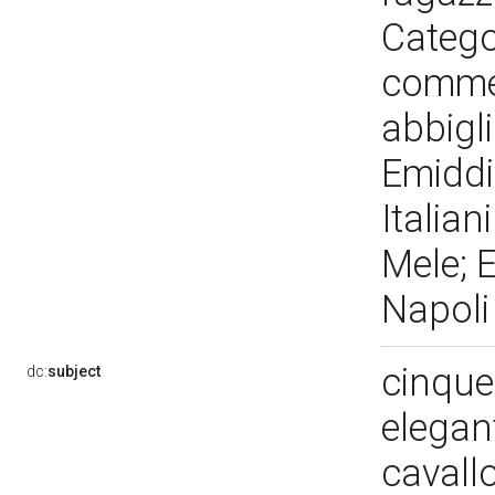
Catego
commer
abbigl
Emiddi
Italian
Mele; E
Napol
cinque
dc:
subject
elegan
cavall