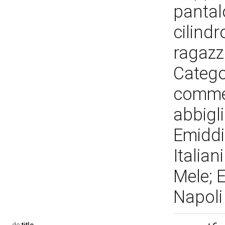
pantalo
cilindr
ragazzo
Catego
commer
abbigl
Emiddi
Italian
Mele; E
Napol