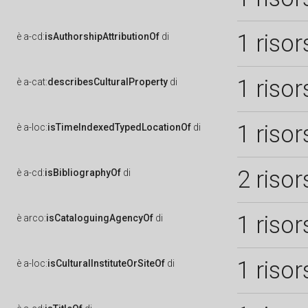
1 risor
è
a-cd:
isAuthorshipAttributionOf
di
1 risor
è
a-cat:
describesCulturalProperty
di
1 risor
è
a-loc:
isTimeIndexedTypedLocationOf
di
2 risor
è
a-cd:
isBibliographyOf
di
1 risor
è
arco:
isCataloguingAgencyOf
di
1 risor
è
a-loc:
isCulturalInstituteOrSiteOf
di