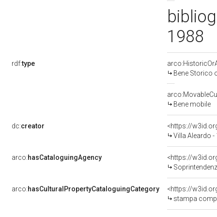
bibliog
1988
rdf:
type
arco:HistoricOrA
Bene Storico o
arco:MovableCul
Bene mobile
dc:
creator
<https://w3id.
Villa Aleardo 
arco:
hasCataloguingAgency
<https://w3id.
Soprintendenza per i Beni Sto
arco:
hasCulturalPropertyCataloguingCategory
<https://w3id.
stampa comp