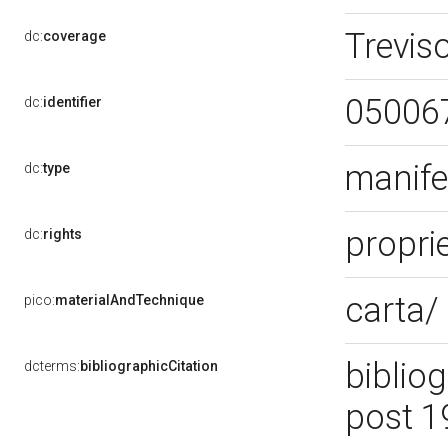
Trevis
dc:
coverage
05006
dc:
identifier
manife
dc:
type
propri
dc:
rights
carta/
pico:
materialAndTechnique
bibliog
dcterms:
bibliographicCitation
post 