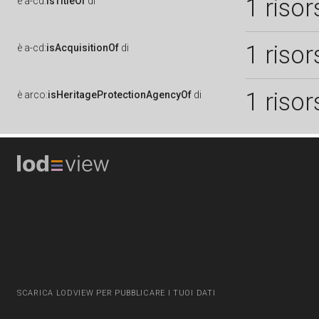
1 risor
è
a-cd:
isTitleOf
di
1 risor
è
a-cd:
isAcquisitionOf
di
1 risor
è
arco:
isHeritageProtectionAgencyOf
di
SCARICA LODVIEW PER PUBBLICARE I TUOI DATI