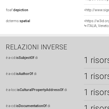
foaf:
depiction
dcterms:
spatial
<https://w3id.
ITALIA, Veneto
RELAZIONI INVERSE
1 risor
è
a-cd:
isSubjectOf
di
1 risor
è
a-cd:
isAuthorOf
di
1 risor
è
a-loc:
isCulturalPropertyAddressOf
di
1 risor
è
a-cd:
isDocumentationOf
di