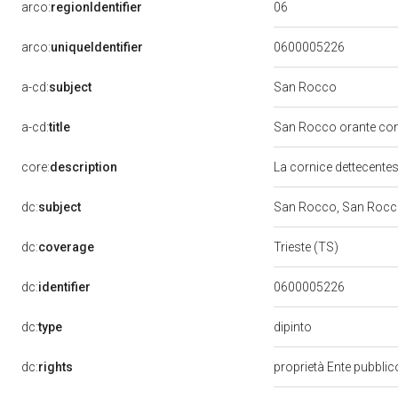
06
arco:
regionIdentifier
arco:
uniqueIdentifier
0600005226
a-cd:
subject
San Rocco
a-cd:
title
San Rocco orante con
core:
description
La cornice dettecentes
dc:
subject
San Rocco, San Rocco
dc:
coverage
Trieste (TS)
dc:
identifier
0600005226
dipinto
dc:
type
dc:
rights
proprietà Ente pubblico