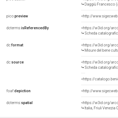
Daggiù Francesco (a
pico:
preview
<http://www.sigecweb
dcterms:
isReferencedBy
<https://w3id.org/a
Scheda catalografi
dc:
format
<https://w3id.org/ar
Misure del bene cul
dc:
source
<https://w3id.org/a
Scheda catalografi
<https://catalogo.beni
foaf:
depiction
<http://www.sigecweb
dcterms:
spatial
<https://w3id.org/a
Italia, Friuli Venezia 