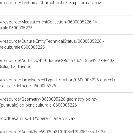
/resource/TechnicalCharacteristic/tela-pittura-a-olio>
co/resource/MeasurementCollection/0600005226-1>
turale 0600005226
co/resource/CulturalEntityTechnicalStatus/0600005226>
ene culturale 0600005226
rco/resource/Address/499fddde5e38d957dc2152e92f739e40>
Giulia, TS, Trieste
co/resource/TimeIndexedTypedLocation/0600005226-current>
a attuale del bene: 0600005226
co/resource/Geometry/0600005226-geometry-point>
(puntuale) del bene culturale: 0600005226
it/pico/thesaurus/4.1#opere_d_arte_visiva>
co/resource/Agent/6ae69d29a310ff08a1f9905f75aff7f2>