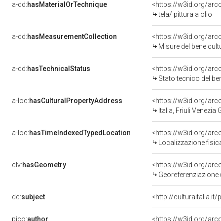
a-dd:
hasMaterialOrTechnique
<https://w3id.org/arco
tela/ pittura a olio
a-dd:
hasMeasurementCollection
<https://w3id.org/ar
Misure del bene cul
a-dd:
hasTechnicalStatus
<https://w3id.org/ar
Stato tecnico del b
a-loc:
hasCulturalPropertyAddress
<https://w3id.org/a
Italia, Friuli Venezia 
a-loc:
hasTimeIndexedTypedLocation
<https://w3id.org/ar
Localizzazione fisic
clv:
hasGeometry
<https://w3id.org/ar
Georeferenziazione 
dc:
subject
<http://culturaitalia.
pico:
author
<https://w3id.org/ar