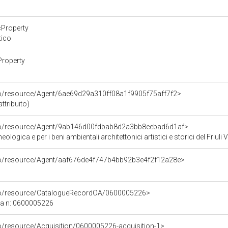
cProperty
tico
Property
co/resource/Agent/6ae69d29a310ff08a1f9905f75aff7f2>
ttribuito)
rco/resource/Agent/9ab146d00fdbab8d2a3bb8eebad6d1af>
logica e per i beni ambientali architettonici artistici e storici del Friuli 
rco/resource/Agent/aaf676de4f747b4bb92b3e4f2f12a28e>
rco/resource/CatalogueRecordOA/0600005226>
ca n: 0600005226
co/resource/Acquisition/0600005226-acquisition-1>