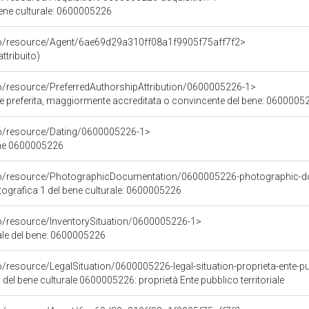
bene culturale: 0600005226
co/resource/Agent/6ae69d29a310ff08a1f9905f75aff7f2>
ttribuito)
co/resource/PreferredAuthorshipAttribution/0600005226-1>
ore preferita, maggiormente accreditata o convincente del bene: 0600005
co/resource/Dating/0600005226-1>
ene 0600005226
rco/resource/PhotographicDocumentation/0600005226-photographic-d
grafica 1 del bene culturale: 0600005226
co/resource/InventorySituation/0600005226-1>
iale del bene: 0600005226
/resource/LegalSituation/0600005226-legal-situation-proprieta-ente-pub
 del bene culturale 0600005226: proprietà Ente pubblico territoriale