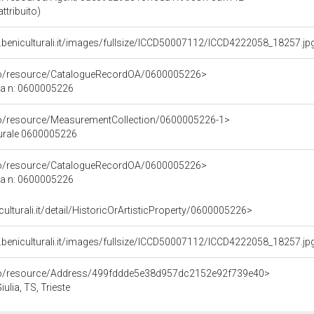
ttribuito)
.beniculturali.it/images/fullsize/ICCD50007112/ICCD4222058_18257.jp
rco/resource/CatalogueRecordOA/0600005226>
ca n: 0600005226
co/resource/MeasurementCollection/0600005226-1>
turale 0600005226
rco/resource/CatalogueRecordOA/0600005226>
ca n: 0600005226
culturali.it/detail/HistoricOrArtisticProperty/0600005226>
.beniculturali.it/images/fullsize/ICCD50007112/ICCD4222058_18257.jp
rco/resource/Address/499fddde5e38d957dc2152e92f739e40>
Giulia, TS, Trieste