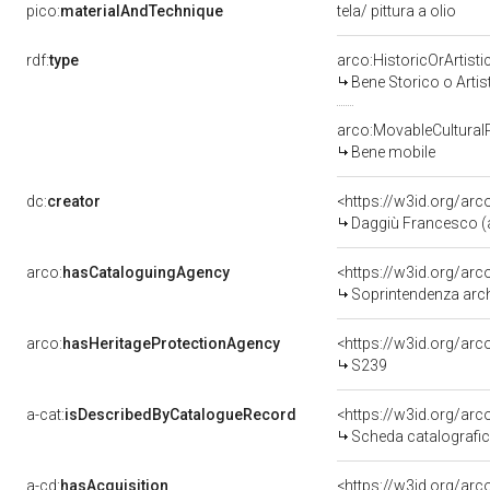
pico:
materialAndTechnique
tela/ pittura a olio
rdf:
type
arco:HistoricOrArtisti
Bene Storico o Artis
arco:MovableCultural
Bene mobile
dc:
creator
<https://w3id.org/ar
Daggiù Francesco (a
arco:
hasCataloguingAgency
<https://w3id.org/a
Soprintendenza archeo
arco:
hasHeritageProtectionAgency
<https://w3id.org/a
S239
a-cat:
isDescribedByCatalogueRecord
<https://w3id.org/a
Scheda catalografi
a-cd:
hasAcquisition
<https://w3id.org/ar