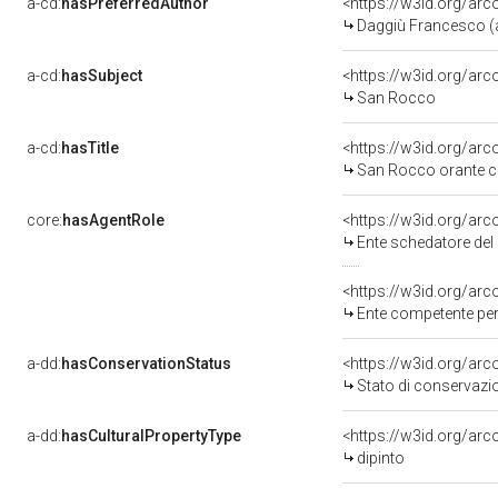
a-cd:
hasPreferredAuthor
<https://w3id.org/ar
Daggiù Francesco (a
a-cd:
hasSubject
<https://w3id.org/a
San Rocco
a-cd:
hasTitle
<https://w3id.org/ar
San Rocco orante co
core:
hasAgentRole
<https://w3id.org/ar
Ente schedatore del b
<https://w3id.org/ar
Ente competente per 
a-dd:
hasConservationStatus
<https://w3id.org/ar
Stato di conservazi
a-dd:
hasCulturalPropertyType
<https://w3id.org/a
dipinto