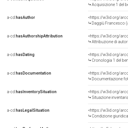
Acquisizione 1 del 
a-cd:
hasAuthor
<https://w3id.org/ar
Daggiù Francesco (a
a-cd:
hasAuthorshipAttribution
<https://w3id.org/ar
Attribuzione di aut
a-cd:
hasDating
<https://w3id.org/ar
Cronologia 1 del b
a-cd:
hasDocumentation
<https://w3id.org/a
Documentazione foto
a-cd:
hasInventorySituation
<https://w3id.org/ar
Situazione inventar
a-cd:
hasLegalSituation
<https://w3id.org/arco
Condizione giuridica