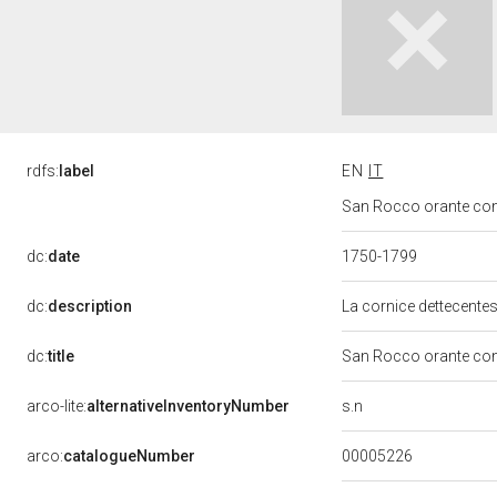
rdfs:
label
EN
IT
San Rocco orante con i
dc:
date
1750-1799
dc:
description
La cornice dettecentes
dc:
title
San Rocco orante con 
s.n
arco-lite:
alternativeInventoryNumber
00005226
arco:
catalogueNumber