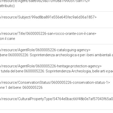
co/resource/Agent/6ae69d29a310ff08a1f9905f75aff7f2>
ttribuito)
rco/resource/Subject/99ad8ba891e556e645fec9a6d36a1857>
co/resource/Title/0600005226-san-rocco-orante-con-il-cane>
n il cane
co/resource/AgentRole/0600005226-cataloguing-agency>
ene 0600005226: Soprintendenza archeologica e per i beni ambientali archit
co/resource/AgentRole/0600005226-heritage-protection-agency>
tutela del bene 0600005226: Soprintendenza Archeologia, belle arti e pae
co/resource/ConservationStatus/0600005226-conservation-status-1>
one 1 del bene: 0600005226
rco/resource/CulturalPropertyType/54764e0bac66f48b0e7af57043f65a