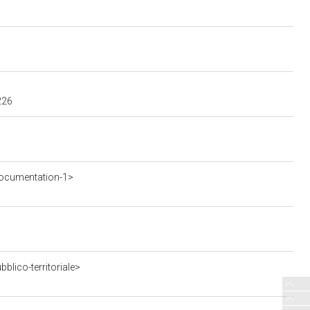
226
ocumentation-1>
blico-territoriale>