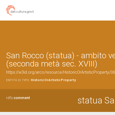
San Rocco (statua) - ambito v
(seconda metà sec. XVIII)
https://w3id.org/arco/resource/HistoricOrArtisticProperty/
HistoricOrArtisticProperty
ENTITÀ DI TIPO:
statua S
rdfs:
comment