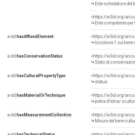
Ente schedatore del bene 060002
<https://w3id.org/arc
Ente competente per tutela
a-dd:
hasAffixedElement
<https://w3id.org/arco
Iscrizione 1 sul ben
a-dd:
hasConservationStatus
<https://w3id.org/arc
Stato di conservazio
a-dd:
hasCulturalPropertyType
<https://w3id.org/ar
statua
a-dd:
hasMaterialOrTechnique
<https://w3id.org/arco
pietra d'Istria/ scultu
a-dd:
hasMeasurementCollection
<https://w3id.org/ar
Misure del bene cult
a-dd:
hasTechnicalStatus
<https://w3id.org/arc