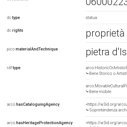
0600022
statua
dc:
type
proprietà
dc:
rights
pietra d'I
pico:
materialAndTechnique
rdf:
type
arco:HistoricOrArtistic
Bene Storico o Artist
arco:MovableCulturalP
Bene mobile
arco:
hasCataloguingAgency
<https://w3id.org/ar
Soprintendenza archeolo
arco:
hasHeritageProtectionAgency
<https://w3id.org/ar