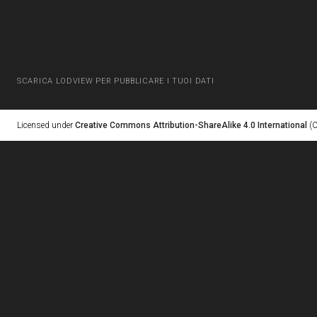
SCARICA LODVIEW PER PUBBLICARE I TUOI DATI
Licensed under
Creative Commons Attribution-ShareAlike 4.0 International
(C