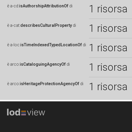
1 risorsa
è
a-cd:
isAuthorshipAttributionOf
di
1 risorsa
è
a-cat:
describesCulturalProperty
di
1 risorsa
è
a-loc:
isTimeIndexedTypedLocationOf
di
1 risorsa
è
arco:
isCataloguingAgencyOf
di
1 risorsa
è
arco:
isHeritageProtectionAgencyOf
di