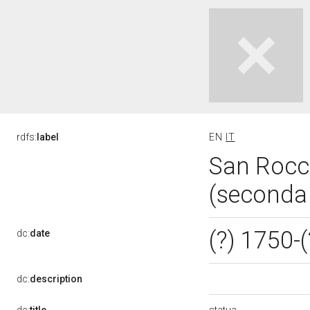
rdfs:
label
EN
IT
San Rocco
(seconda 
(?) 1750-
dc:
date
dc:
description
statua