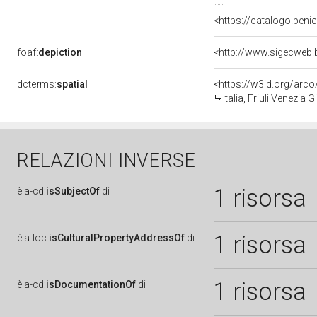
<https://catalogo.benic
foaf:
depiction
<http://www.sigecweb.
dcterms:
spatial
<https://w3id.org/ar
Italia, Friuli Venezia 
RELAZIONI INVERSE
1 risorsa
è
a-cd:
isSubjectOf
di
1 risorsa
è
a-loc:
isCulturalPropertyAddressOf
di
1 risorsa
è
a-cd:
isDocumentationOf
di