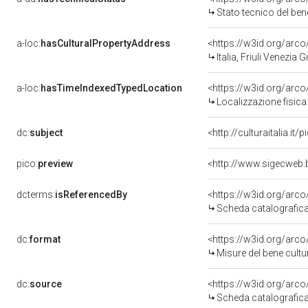
Stato tecnico del be
a-loc:
hasCulturalPropertyAddress
<https://w3id.org/ar
Italia, Friuli Venezia 
a-loc:
hasTimeIndexedTypedLocation
<https://w3id.org/ar
Localizzazione fisica
dc:
subject
<http://culturaitalia.i
pico:
preview
<http://www.sigecweb.
dcterms:
isReferencedBy
<https://w3id.org/ar
Scheda catalografic
dc:
format
<https://w3id.org/ar
Misure del bene cult
dc:
source
<https://w3id.org/ar
Scheda catalografic