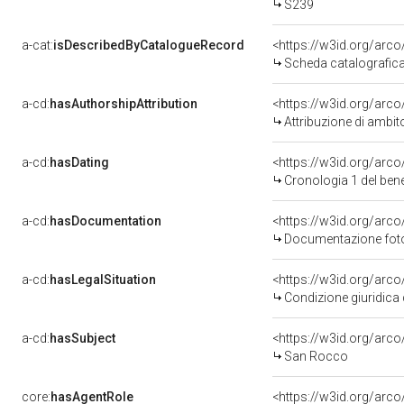
S239
a-cat:
isDescribedByCatalogueRecord
<https://w3id.org/ar
Scheda catalografic
a-cd:
hasAuthorshipAttribution
<https://w3id.org/arco
Attribuzione di ambit
a-cd:
hasDating
<https://w3id.org/arc
Cronologia 1 del be
a-cd:
hasDocumentation
Documentazione fotog
a-cd:
hasLegalSituation
Condizione giuridica 
a-cd:
hasSubject
<https://w3id.org/ar
San Rocco
core:
hasAgentRole
<https://w3id.org/arc