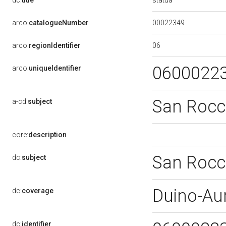
dc:
title
00022349
arco:
catalogueNumber
06
arco:
regionIdentifier
0600022
arco:
uniqueIdentifier
San Roc
a-cd:
subject
core:
description
San Roc
dc:
subject
Duino-Aur
dc:
coverage
dc:
identifier