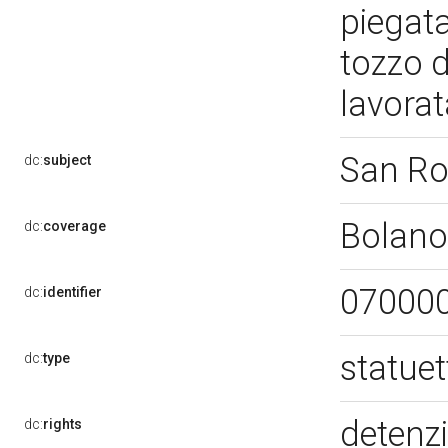
piegata
tozzo d
lavora
San R
dc:
subject
Bolano
dc:
coverage
07000
dc:
identifier
statue
dc:
type
detenzi
dc:
rights