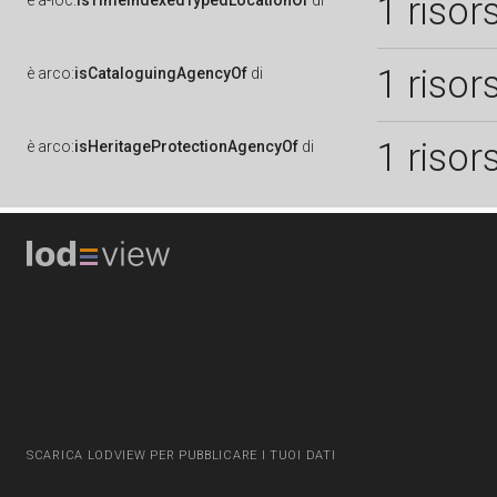
1 risor
è
a-loc:
isTimeIndexedTypedLocationOf
di
1 risor
è
arco:
isCataloguingAgencyOf
di
1 risor
è
arco:
isHeritageProtectionAgencyOf
di
SCARICA LODVIEW PER PUBBLICARE I TUOI DATI