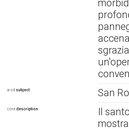
morbid
profond
panneg
accenat
sgrazia
un'ope
convenz
San R
a-cd:
subject
Il sant
core:
description
mostra,