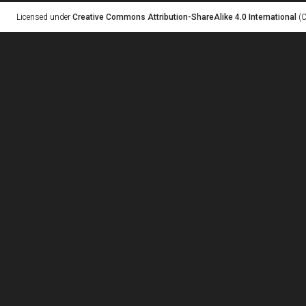
Licensed under
Creative Commons Attribution-ShareAlike 4.0 International
(C