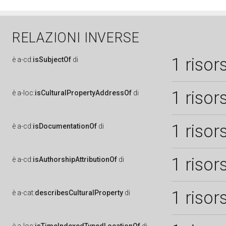
RELAZIONI INVERSE
1 risor
è
a-cd:
isSubjectOf
di
1 risor
è
a-loc:
isCulturalPropertyAddressOf
di
1 risor
è
a-cd:
isDocumentationOf
di
1 risor
è
a-cd:
isAuthorshipAttributionOf
di
1 risor
è
a-cat:
describesCulturalProperty
di