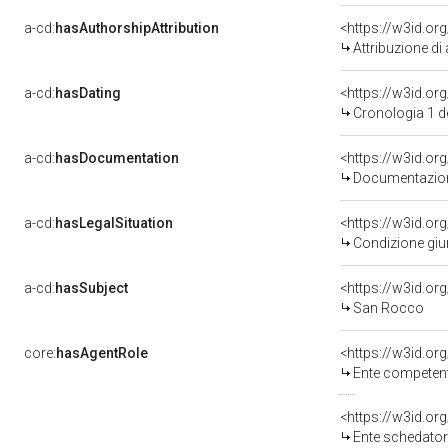
a-cd:
hasAuthorshipAttribution
Attribuzione di
a-cd:
hasDating
<https://w3id.o
Cronologia 1 
a-cd:
hasDocumentation
Documentazione
a-cd:
hasLegalSituation
Condizione giur
a-cd:
hasSubject
<https://w3id.o
San Rocco
core:
hasAgentRole
<https://w3id.o
Ente competente per tutela
<https://w3id.o
Ente schedatore de