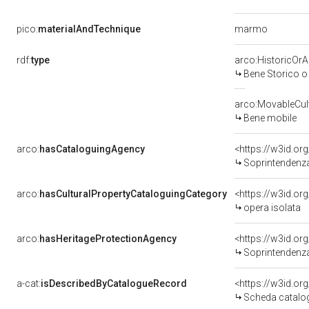
marmo
pico:
materialAndTechnique
rdf:
type
arco:HistoricOrAr
Bene Storico o 
arco:MovableCult
Bene mobile
arco:
hasCataloguingAgency
<https://w3id.
Soprintendenza 
arco:
hasCulturalPropertyCataloguingCategory
<https://w3id.or
opera isolata
arco:
hasHeritageProtectionAgency
<https://w3id.o
Soprintendenza Archeo
a-cat:
isDescribedByCatalogueRecord
<https://w3id.o
Scheda catalo