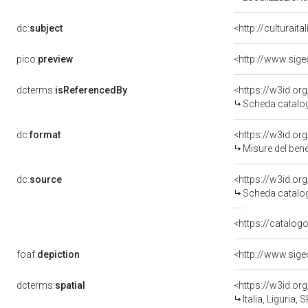
dc:
subject
<http://culturait
pico:
preview
dcterms:
isReferencedBy
<https://w3id.o
Scheda catalo
dc:
format
<https://w3id.o
Misure del ben
dc:
source
<https://w3id.o
Scheda catalo
<https://catalogo
foaf:
depiction
dcterms:
spatial
<https://w3id.o
Italia, Liguria,