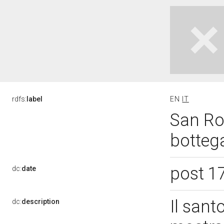
rdfs:
label
EN
IT
San Roc
bottega
post 1
dc:
date
Il sant
dc:
description