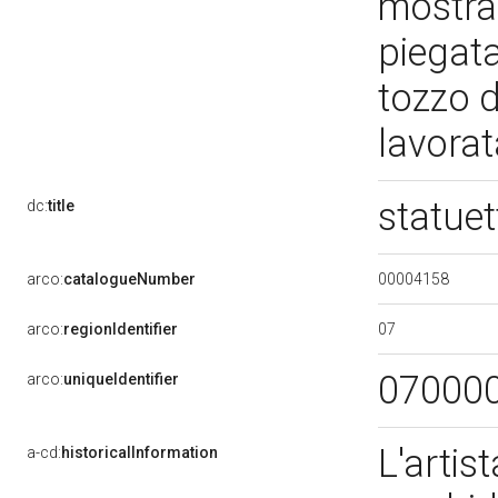
mostra,
piegata
tozzo d
lavora
statuet
dc:
title
00004158
arco:
catalogueNumber
07
arco:
regionIdentifier
07000
arco:
uniqueIdentifier
L'artis
a-cd:
historicalInformation