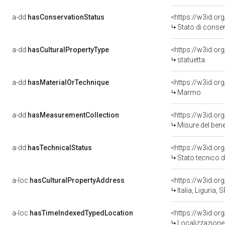
a-dd:
hasConservationStatus
<https://w3id.o
Stato di conse
a-dd:
hasCulturalPropertyType
<https://w3id.o
statuetta
a-dd:
hasMaterialOrTechnique
<https://w3id.o
Marmo
a-dd:
hasMeasurementCollection
<https://w3id.o
Misure del ben
a-dd:
hasTechnicalStatus
<https://w3id.or
Stato tecnico 
a-loc:
hasCulturalPropertyAddress
<https://w3id.o
Italia, Liguria,
a-loc:
hasTimeIndexedTypedLocation
<https://w3id.o
Localizzazione 